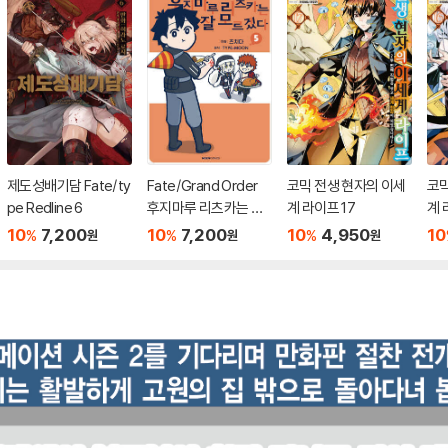
제도성배기담 Fate/ty
Fate/Grand Order
코믹 전생 현자의 이세
코믹
pe Redline 6
후지마루 리츠카는 잘
계 라이프 17
계 
모르겠다 5
10
7,200
10
7,200
10
4,950
10
%
%
%
원
원
원