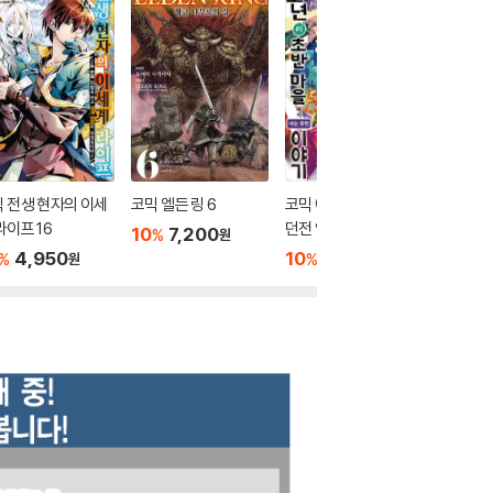
 전생 현자의 이세
코믹 엘든 링 6
코믹 예를 들어 라스트
어리석은
라이프 16
던전 앞 마을의 소년이
와 춤춘다
10
7,200
%
원
초반 마을에서 사는 듯
4,950
10
5,400
10
4
%
%
%
원
원
한 이야기 10