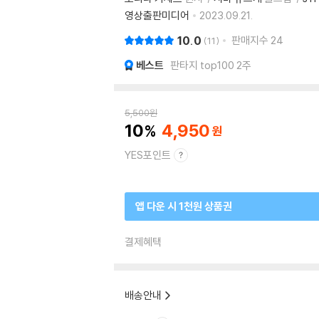
영상출판미디어
2023.09.21.
10.0
판매지수
24
11
베스트
판타지 top100 2주
5,500
원
10
4,950
YES포인트
앱 다운 시 1천원 상품권
결제혜택
배송안내