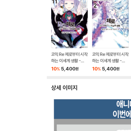
코믹 Re:제로부터 시작
코믹 Re:제로부터 시작
하는 이세계 생활 -제4
하는 이세계 생활 -제5
장- 11
장- 2
10
5,400
10
5,400
%
%
원
원
상세 이미지