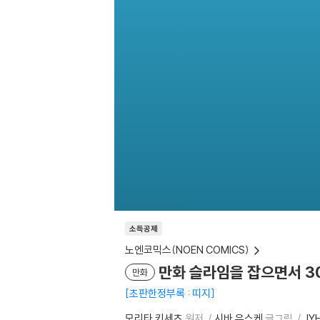
소득공제
노엔코믹스(NOEN COMICS)
만화 슬라임을 잡으면서 3
만화
초판한정부록 : 띠지
모리타 키세츠
원저
시바 유스케
글그림
JY