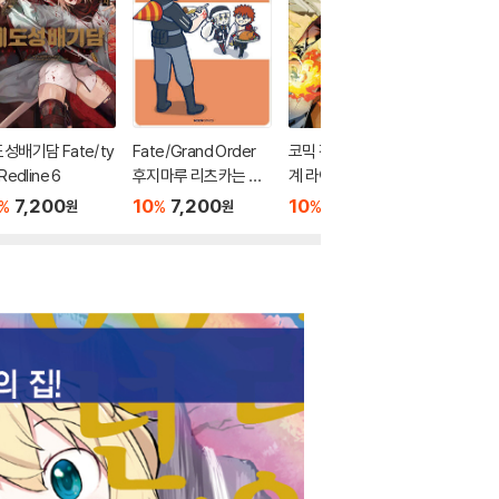
성배기담 Fate/ty
Fate/Grand Order
코믹 전생 현자의 이세
코믹 전
Redline 6
후지마루 리츠카는 잘
계 라이프 17
계 라이프
모르겠다 5
7,200
10
7,200
10
4,950
10
4
%
%
%
%
원
원
원