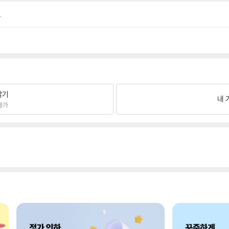
.
팔기
내 
불가