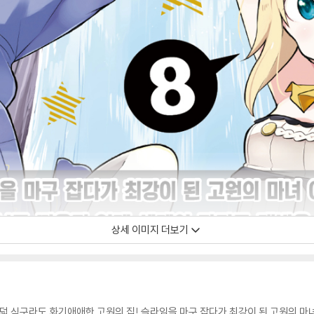
상세 이미지 더보기
여덟 식구라도 화기애애한 고원의 집! 슬라임을 마구 잡다가 최강이 된 고원의 마