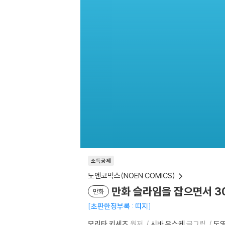
소득공제
노엔코믹스(NOEN COMICS)
만화 슬라임을 잡으면서 3
만화
초판한정부록 : 띠지
모리타 키세츠
원저
시바 유스케
글그림
도