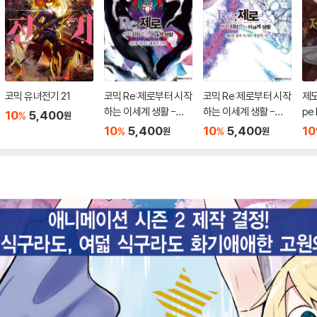
코믹 유녀전기 21
코믹 Re:제로부터 시작
코믹 Re:제로부터 시작
제도
하는 이세계 생활 -제4
하는 이세계 생활 -제5
pe 
10
5,400
%
원
장- 11
장- 2
10
5,400
10
5,400
10
%
%
원
원