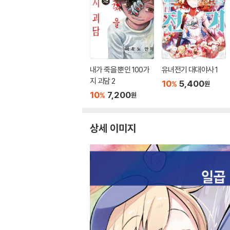
내가 죽을 뿐인 100가
유녀전기 대대야사 1
지 괴담 2
10
5,400
%
원
10
7,200
%
원
상세 이미지