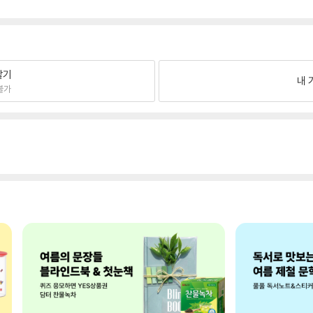
팔기
내 
불가