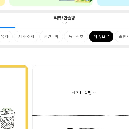
리뷰/한줄평
32
목차
저자 소개
관련분류
품목정보
책 속으로
출판사