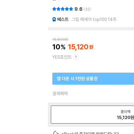
9.6
32
베스트
그림 에세이 top100 14주
16,800
원
10
15,120
YES포인트
앱 다운 시 1천원 상품권
결제혜택
종이책
15,120