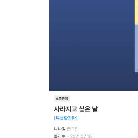
소득공제
사라지고 싶은 날
특별확장판
니나킴
글그림
콜라보
2021.07.15.