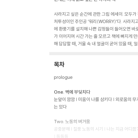
사라지고 싶은 순간에 관한 그림 에세이. 모두가
처투성이인 주인공 ‘워리(WORRY)’다. 사라지
에 환풍기를 설치해 나쁜 감정들이 들어오면 바로
가 이어지며 시간 가는 줄 모르고 책에 빠지게 만
해 답답할 때, 거울 속 내 얼굴이 굳어 있을 때,
목차
prologue
One. 벽에 부딪치다
눈앞이 깜깜 | 미움이 나를 삼키다 | 외로움의 무게 | 
는 있다
Two. 노동의 버거움
공중분해 | 질풍 노동의 시기 | 나는 지금 어디쯤? 
| 돌돌돌