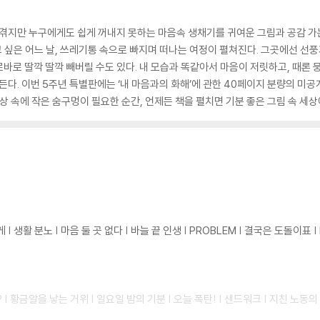
 겪지만 누구에게도 쉽게 꺼내지 못하는 마음속 생채기를 귀여운 그림과 공감 가는
고 싶은 어느 날, 쓰레기통 속으로 빠지며 떠나는 여정이 펼쳐진다. 그곳에선 선풍
바로 딸깍 딸깍 빼버릴 수도 있다. 내 모습과 똑같아서 마음이 저릿하고, 때론
든다. 이번 5주년 특별판에는 ‘내 마음과의 화해’에 관한 40페이지 분량의 미공
 일상 속에 작은 숨구멍이 필요한 순간, 언제든 책을 펼치면 기분 좋은 그림 속 세상
생활 분노 | 마음 둘 곳 없다 | 바늘 끝 인생 | PROBLEM | 결국은 도돌이표 | I 
| 황금알을 낳는 거위 | 일요일 밤의 기분 | 오늘 폭탄! | 샌드워크 | 지친 노동의 쉼