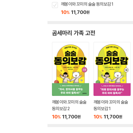
깨봉이와 꼬미의 술술 동의보감 1
10
11,700
%
원
곰세마리 가족 고전
깨봉이와 꼬미의 술술
깨봉이와 꼬미의 술술
동의보감 2
동의보감 1
10
11,700
10
11,700
%
%
원
원