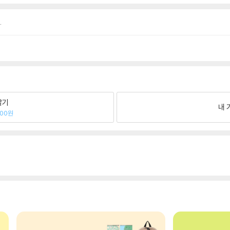
.
팔기
내 
600원