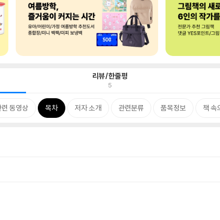
리뷰/한줄평
5
관련 동영상
목차
저자 소개
관련분류
품목정보
책 속