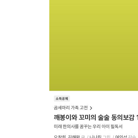
소득공제
곰세마리 가족 고전
깨봉이와 꼬미의 술술 동의보감 
미래 한의사를 꿈꾸는 우리 아이 필독서
오창희
김해완
글
니나킴
그림
여인석
감수