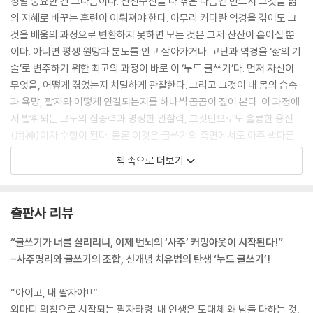
정말 중요한 건 그다음이다. 산전수전을 다 겪은 다음엔 반드시 그것을 삶
의 지혜로 바꾸는 훈련이 이뤄져야 한다. 아무리 커다란 역경을 겪어도 그
것을 배움의 과정으로 변환하지 못하면 모든 것은 그저 산산이 흩어질 뿐
이다. 아니면 평생 원망과 분노를 안고 살아가거나. 고난과 역경을 ‘삶의 기
술’로 변주하기 위한 최고의 과정이 바로 이 ‘누드 글쓰기’다. 먼저 자신이
무엇을, 어떻게 겪었는지 치밀하게 관찰한다. 그리고 그것이 내 몸의 습속
과 욕망, 팔자와 어떻게 연결되는지를 하나씩 곰곰이 짚어 본다. 이 과정에
서 발휘되는 고도의 집중력과 명징한 관찰력, 그것만으로도 훌륭한 용신
(用神)이자 수행이 된다. 물론 이것은 글쓰기의 측면에서도 아주 색다른
장르에 해당한다. 어떤 인생이든 다 하나의 ‘서사시’ 혹은 ‘드라마’가 될 수
책 속으로 더보기
있음을 보여 주는 표현형식이다.
---「글쓰기의 존재론, 운명의 지도 그리기」중에서
출판사 리뷰
흔히 자기 사주에 좋은 운이 얼마나 있는지 혹은 좋은 운은 언제 들어오는
지 관심이 많다. 그리고 그 기대를 사주임상가의 말에 의존한다. 이것은 자
“글쓰기가 너를 살리리니, 이제 번뇌의 ‘사주’ 커밍아웃이 시작된다!”
기 운명을 대하는 좋은 태도가 아니다. 모든 과정이 생략된 채, 결과적으로
-사주명리와 글쓰기의 조합, 신개념 치유법의 탄생 ‘누드 글쓰기’!
돈이 언제 들어오는지, 애인은 언제 생기고 건강은 어떤지를 묻는 것은 자
기 운명에 대한 모독이나 다름없다. 이런 식으로는 자기 운명의 주인이 될
“아이고, 내 팔자야!!”
수 없다. 운명의 주인이 된다는 것은 결과로 이어지는 촘촘한 원인망을 살
외마디 외침으로 시작되는 팔자타령. 내 인생은 도대체 왜 남들 다하는 것,