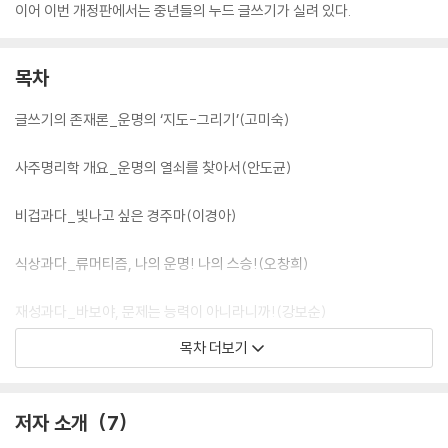
이어 이번 개정판에서는 중년들의 누드 글쓰기가 실려 있다.
목차
글쓰기의 존재론_운명의 ‘지도-그리기’(고미숙)
사주명리학 개요_운명의 열쇠를 찾아서(안도균)
비겁과다_빛나고 싶은 경주마(이경아)
식상과다_류머티즘, 나의 운명! 나의 스승!(오창희)
재성과다_바보야, 문제는 능력이 아니라니까!(강보순)
목차 더보기
관성과다_얌전한 척, 착한 척, 척하는 인생 고군분투기(김희진)
고생은 내 운명_돌봄과 사주팔자(이희경)
저자 소개
7