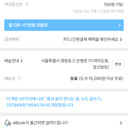
YES포인트
150원 (1%)
5만원 이상 구매 시 2천원 추가 적립
앱 다운 시 1천원 상품권
결제혜택
카드/간편결제 혜택을 확인하세요
배송안내
서울특별시 영등포구 은행로 11(여의도동,
변경
일신빌딩)
배송비
유료
(도서 15,000원 이상 무료)
이 책은 2011년에 나온 『몸과 삶이 만나는 글, 누드 글쓰기』
(9788997969074)의 개정판입니다.
eBook이 출간되면 알려드립니다.