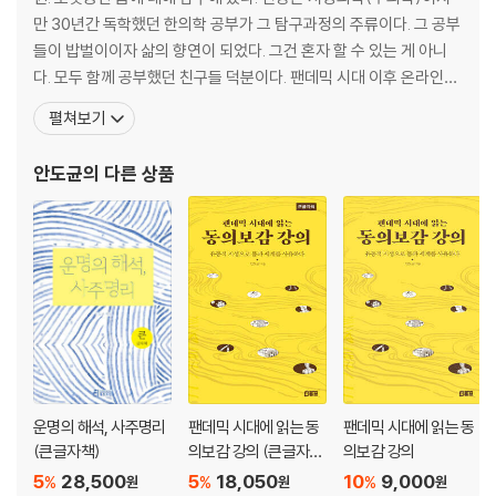
만 30년간 독학했던 한의학 공부가 그 탐구과정의 주류이다. 그 공부
들이 밥벌이이자 삶의 향연이 되었다. 그건 혼자 할 수 있는 게 아니
다. 모두 함께 공부했던 친구들 덕분이다. 팬데믹 시대 이후 온라인(z
oom)에서 강의를 한다. 온라인 덕에 여러 나라에 수강생이 생겼다.
펼쳐보기
강의와 글을 통해 몸이 어떻게 삶의 전략적 주체가 되는지 이야기하
고 있다. 주로 [도담학당]에서 활동하고 있고, 인문여행네트워크 [여
안도균
의 다른 상품
유당]의 멤버이기도 하다. 이웃인 [감이당]
운명의 해석, 사주명리
팬데믹 시대에 읽는 동
팬데믹 시대에 읽는 동
(큰글자책)
의보감 강의 (큰글자
의보감 강의
책)
5
28,500
5
18,050
10
9,000
%
%
%
원
원
원