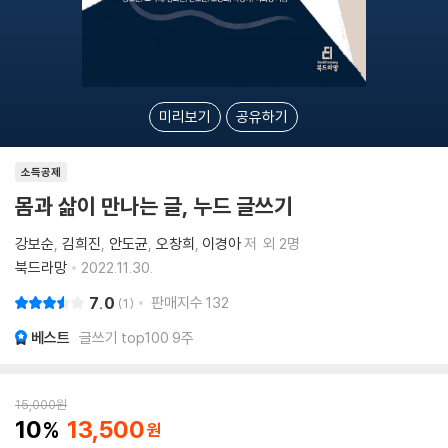
미리보기
공유하기
소득공제
몸과 삶이 만나는 글, 누드 글쓰기
강보순
김희진
안도균
오창희
이경아
저
외 2명
북드라망
2022.11.30.
7.0
판매지수
132
1
베스트
글쓰기 top100 9주
15,000
원
10
13,500