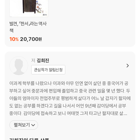
발견, 『한서』라는 역사
책
10
20,700
%
원
저
김희진
관심작가 알림신청
이과계 학부를 나왔으나 이과와 아무 인연 없이 살던 중 중국어가 공
부하고 싶어 중문과에 편입해 졸업하고 중국 관련 일을 몇 년 했다. 두
아들의 엄마이자 전업주부로 평범하게 살다가 어느 날 갑자기 팔자에
도 없는 공부를 하겠다고 길을 나서서 어언 9년째 감이당에서 공부
중이다. 감이당에 접속하고 보니 여태껏 그저 타고난 팔자대로 살아
왔고, 또 대운이 이끄는 대로 공부와 인연이 닿았다는 것을 알고 나서
펼쳐보기
다소 겸손해졌다. 앞으로 더 겸손해지는 것을 공부의 수행 과제로 삼
고 있다. 감이당 대중지성 과정에서 또 운명처럼 『홍루몽』을 만나 수