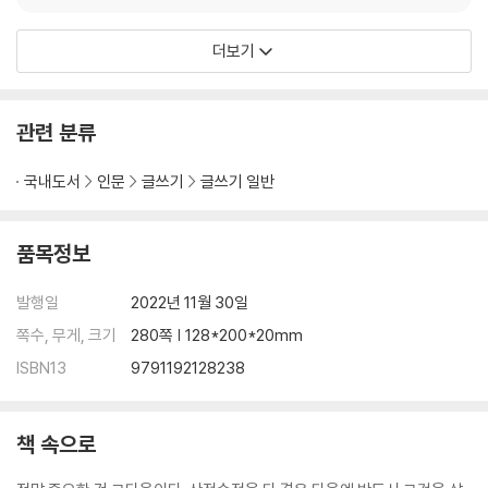
더보기
관련 분류
국내도서
인문
글쓰기
글쓰기 일반
품목정보
발행일
2022년 11월 30일
쪽수, 무게, 크기
280쪽 | 128*200*20mm
ISBN13
9791192128238
책 속으로