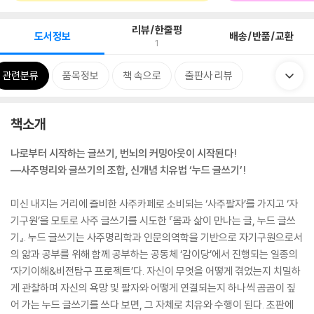
리뷰/한줄평
도서정보
배송/반품/교환
1
관련분류
품목정보
책 속으로
출판사 리뷰
책소개
나로부터 시작하는 글쓰기, 번뇌의 커밍아웃이 시작된다!
―사주명리와 글쓰기의 조합, 신개념 치유법 ‘누드 글쓰기’!
미신 내지는 거리에 즐비한 사주카페로 소비되는 ‘사주팔자’를 가지고 ‘자
기구원’을 모토로 사주 글쓰기를 시도한 『몸과 삶이 만나는 글, 누드 글쓰
기』. 누드 글쓰기는 사주명리학과 인문의역학을 기반으로 자기구원으로서
의 앎과 공부를 위해 함께 공부하는 공동체 ‘감이당’에서 진행되는 일종의
‘자기이해&비전탐구 프로젝트’다. 자신이 무엇을 어떻게 겪었는지 치밀하
게 관찰하며 자신의 욕망 및 팔자와 어떻게 연결되는지 하나씩 곰곰이 짚
어 가는 누드 글쓰기를 쓰다 보면, 그 자체로 치유와 수행이 된다. 초판에