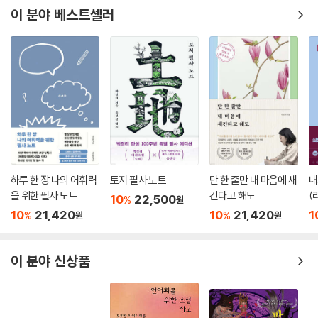
락하질 않고, 마음속 깊은 곳에 그대로 담아 두고만 있기에는 살아가기가
이 분야 베스트셀러
관성이 발달한 사람은 관계 속에서 자기 정체성을 확인한다. 나는 사람들
너무 힘이 든다.
앞에 나서는 걸 싫어하고 소극적이면서도 언제나 사람들의 시선을 의식했
다. 그렇다고 남들 앞에서 잉꼬부부 연극을 할 생각은 없었지만, 남편은 유
나의 이야기를 하는 것, 그것은 생채기 가득한 자신의 과거와 거리를 두는
독 나와 둘이 있을 때보다 다른 사람 앞에서 나를 무시했고, 내겐 그게 더
것이다. ‘앎’은 그 거리에서 발생한다. 나를 떠나 나를 보는 것-그럼으로 볼
허세의 연극처럼 느껴졌다. 친구나 동네의 선배 엄마들은 남자들은 다 그
수 있게 되고, 알 수 있게 되고, 배울 수 있게 된다. 상처를 품고 있지 말고
렇다면서 잘 받아 주라고 했다. 하지만 나는 그런 말들에 공감이 되긴커녕
내놓으라는 것은 “그게 뭐 상처씩이나 되느냐”고, “대수롭지 않게 넘기
화가 났다. 남자들은 그럴 때 보면 어린애 같다는 둥, 큰 아들 하나 더 키운
라”는 말과는 다르다. 상처에서 배움이 일어나느냐 그렇지 않느냐의 문제
다고 생각하라는 둥, 그런 말들이 역겹고 징그러웠다. 강한 남자에게 끌려
인 것. 그리고 그 배움이 자신의 삶을 행복하게 하는 기술로 이어지느냐 그
선택했건만, 어린애나 아들처럼 달래 가며 잘 살아 보라니!! 편관여성에겐
렇지 않느냐의 문제인 것이다. 아무려나 우리는 살아 있기 위해서, 그리고
불가능하다. 물론, 이 말은 너른 마음으로 포용하라는 의미라는 건 알지만,
기왕이면 ‘잘’ 살아 있기 위해 존재하므로, 자신의 행복을 가로막는 번뇌를
하루 한 장 나의 어휘력
토지 필사 노트
단 한 줄만 내 마음에 새
내
그 비유적 표현에 공감되지 않았고, 포용하고 굽히는 것은 내 좁은 소견머
세상에 커밍아웃한다는 것은 곧 실존과 직결된 문제이기도 하다.
을 위한 필사 노트
긴다고 해도
(
10
22,500
%
원
리로는 쉽게 할 수 있는 것도 아니었다.
10
21,420
10
21,420
1
%
%
원
원
---「관성과다: 얌전한 척, 착한 척, 척하는 인생 고군분투기」중에서
운을 열어드립니다-개운은 셀프, 사주팔자도 셀프
이 분야 신상품
사주팔자를 따질 때 크게 작용하는 것 중 하나가 10년 주기로 변하는 대운
(大運)과 세운(歲運)이다. 서로가 서로에게 행운이 있기를 바라지만 놀
랍게도 우리에게는 모두 ‘저마다의 운(運)’이 있다. 관건은, 그 운을 어떻게
여느냐(開運), 그 운을 어떻게 만들어 나가느냐 하는 자신의 의지와 행위