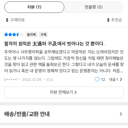
원으로서의 앎과 수련을 위해 함께 공부하는 공동체 ‘감이당’에서 진행된
는 힘겨움과 뿌듯함을 즐기는 경향이 있다. 거기다가 든든한 비견들까지
리뷰
1
한줄평
0
일종의 ‘자기이해&비전탐구 프로젝트’다. 고전평론가 고미숙을 필두로 한
함께하니 좌절을 잘 모른다. 늘 자신이 있어 보인다. 언젠가 막내조카가 고
의학과 명리학을 함께 공부하는 학인들 사이에서 ‘누드 글쓰기’라고 하는
3의 힘겨움을 토로하면서 “고모는 어디서 그런 자신감이 나와?”라고 물
구매리뷰
추천순
하나의 장르가 될 정도로, 이 ‘치유로서의 글쓰기’는 자기 삶의 풀리지 않는
은 적이 있다. 뭐라고 답을 했는지 구체적인 멘트는 기억나지 않지만, 세상
상처와 응어리를 풀어내는 실천적 수단이 되었다.
에는 힘든 처지에 있는 사람을 도우려는 사람들이 참 많다는 걸 믿는 데서
종이책
구매
오는 자신감이 아닐까.
‘이야기’가 되는 순간, 상처는 사라진다-자기구원으로서의 글쓰기
팔자의 원칙은 太過와 不及에서 벗어나는 것 뿐이다.
---「식상과다: 류머티즘, 나의 운명! 나의 스승!」중에서
주역이나 사주명리학을 공부해보겠다고 마음먹은 지는 오래되었지만 진
산다는 것은 하나의 틀로 설명할 수 없는 일이다. 하지만 자기가 살아온 날
도는 영 나가지를 않는다. 그럼에도 가끔씩 정신을 차릴 때면 정리해놓은
주지하듯 난 어장관리 스캔들 이후 성공학으로 튀었다. 어장관리에서 성공
을 해석하지도 이해하지도 못하면 우리는 길을 잃고 만다. 자기가 어디에
것을 찾아 읽고 관련 책을 들춰보곤 한다. 그렇다고 내가 오늘의 운세를 찾
학이라니?! 대체 이 뜬금없는 전개는 어떻게 이해해야 할까? 흥미로운 건,
어떻게 왜 서게 되었는지 알지 못하면 어디로도 갈 수 없다. 우스개로, 노래
아 읽거나 혹은 내 운명이 정해져 있다고 믿는 운명론자는 아니다. 처음엔
사건만 놓고 보면 전혀 연결고리가 없는 이 별개의 사건들이 명리학적인
가사로 “난 누군가 또 여긴 어딘가”라는 말을 자주 흥얼거린다. 그런데 “우
동양철학을 배운다는 마음으로 읽기 시작했지만, 지금은 사주팔자에 나타
k*****1
2022.12.26.
신고
12
댓글
1
시선에서는 하나로 꿰어진다는 점이다. 바로 재성으로 말이다. 재성이 남
울증, 각종 정신질환이 숫제 스펙이 된” 그 언젠가부터 이것은 많은 사람들
난 내 명(命)을 수
자에겐 이성·돈·일·능력에 대한 욕망이자 운동성이라는 것을 상기해 보면,
에게 꽤 절실한 문제가 되었다. 잃어버린 나를 찾는다며 인도로 떠나 보기
리뷰 전체보기
어장관리 스캔들 이후 성공학으로 도피한 행보는 재성과다로 촉발된 문제
도 하고, 상처받은 기억을 꽁꽁 안고서 매일같이 눈물을 찍어내기도 한다.
를 다시 재성으로 풀려고 한, 그야말로 재성의 기운을 쓰는 일이었다. 참으
결코 행복하지 않았던 어린 시절, 큰소리가 끊이질 않던 집안, 빚이 턱까지
로 타고난 기운대로 살았던 셈이다. 암튼 이때부터 난, 9년간의 긴긴 성공
차오르는 참혹한 집안경제…… 그 모든 게 소위 트라우마가 되어 자신을 괴
배송/반품/교환 안내
학 로드에 발을 내딛게 된다.
롭힌다. 수년, 혹은 수십 년 전의 상처를 떠올려도 그 시공간의 자장이 그대
---「재성과다: 바보야, 문제는 능력이 아니라니까!」중에서
로 따라와 지금의 자신을 뒤흔든다. 누구에게 말하자니 나의 자의식이 허