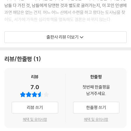
피고 주어진 결과를 몸으로 수용하는 일이다. 즉, 모든 인과에 책임을 지는
남들 다 가진 것, 남들에게 당연한 것과 별도로 굴러가는지, 이 꼬인 인생에
것이다. 결국 자기 스스로 풀어 낸 사주명리가 가장 자기 자신을 위한 사주
과연 해답은 없는 건지. 어느 어느 산에서 수련을 하고 왔다는 도사님을 찾
해석일 터이다. 따라서 사주명리를 스스로 익히는 것은 자신의 삶과 운명
아도, 서가에 가득한 심리학책을 열독해도 결론은 바뀌지 않는다.
을 해석하는 아주 괜찮은 방법론이 될 것이다.
---「사주명리학 개요: 운명의 열쇠를 찾아서」중에서
“사람들은 아프다. 아프고 또 괴롭다. 아픔과 괴로움, 둘은 아주 종종 겹쳐
출판사 리뷰 더보기
진다. 암은 감기만큼 흔한 돌림병이 되었고, 자폐증과 우울증, 각종 정신질
비행으로 바쁘고 힘든데 대학원이라니 주변에선 그게 가능하냐며 많이 놀
환은 숫제 스펙이 될 지경이다. 몸이 아프니 마음이 괴롭고, 마음이 괴로우
랐다. 내가 누군가? 비겁기운을 타고난 말 세 마리의 체력은 남들은 엄두도
니 몸이 더욱 아프다. …… 사랑이 깨지고 가족이 무너지고 친구와 이웃이
리뷰/한줄평
1
못 내는 일들을 별 어려움 없이 해내게 했다. 전공이 관광경영이니만큼 대
사라져도, 그래서 고독과 불안에 떨고 있으면서도 스스로 ‘왜?’라는 질문
학원엔 주로 호텔이나 카지노 현장에서 일하는 사람들이 많았고, 승무원은
을 던질 생각조차 하지 않는다. 법과 제도, 정신분석가 혹은 심리치료사에
나 혼자였다. 평소 만나기 힘든 다양한 직업의 사람들과 업계 이야기를 하
게 맡겨 버린다. 그럴수록 삶과 존재의 간극은 커져만 간다.”(고미숙, 「글
리뷰
한줄평
는 것도 재미있었고, 내가 승무원이라 더 주목받는 것도 좋았다. 이런 것들
쓰기의 존재론」, 11쪽)
7.0
이 나를 더 빛나게 해준다고 생각했기에 힘든 줄도 몰랐다.
첫번째 한줄평을
남겨주세요.
---「비겁과다: 빛나고 싶은 경주마」중에서
미신 내지는 거리에 즐비한 사주카페로 소비되는 ‘사주팔자’를 가지고 무
려 ‘자기구원’을 모토로 사주 글쓰기를 시도한 『몸과 삶이 만나는 글, 누드
리뷰 쓰기
한줄평 쓰기
일반적으로 무토가 갖는 대책 없는 낙관주의도 이에 한 몫을 했다. 누군가
글쓰기』(이하 『누드 글쓰기』)가 나오게 된 이유다. 『사주명리 한자교실, 갑
의 돌봄을 기대할 수 없는 척박한 땅에서 살아가려면 스스로 살아남는 법
자서당』에 이어 두번째로 선보이는 출판사 ‘북드라망’의 신개념 사주명리
혜택 및 유의사항
혜택 및 유의사항
을 터득해야 하고 어떤 상황에서도 굴하지 않는 강인한 생명력이 필요하
글쓰기책, 『누드 글쓰기』는 사주명리학과 인문의역학을 기반으로 자기구
다. 그래서일까, 무토는 위험을 피하기보다는 그 마디들을 넘으면서 만나