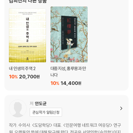
김희진
의 다른 상품
년간 붙잡고 있으면서 문학과 문명 탐사에 관심을
내 인생의 주역 2
대중지성, 홍루몽과 만
나다
10
20,700
%
원
10
14,400
%
원
저
안도균
관심작가 알림신청
작가. 수의사. <도담학당> 대표. <인문여행 네트워크 여유당> 연구
원. 오랫동안 몸에 대해 탐구해 왔다. 전공은 서양의학(수의학)이지