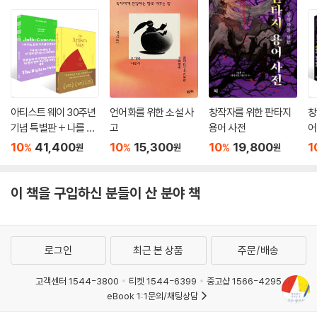
에 있다. 중요한 것은 우리가 우리 자신에 대해 무엇을 알고 있느냐 하는
것, 어떻게 판단하느냐 하는 것, 어떻게 삶의 방향을 가지고 갈 것이냐 하는
것! 우리가 세상에 나면서 첫 숨을 쉬는 순간 이미 운명의 바코드는 우리의
이마에 고스란히 박혔다(사주팔자).
주사위는 이미 던져졌으므로 어떻게 살 것인지 우리는 결정하고, 살아가면
아티스트 웨이 30주년
언어화를 위한 소설 사
창작자를 위한 판타지
창
된다. 무작위 집단에게 자기가 과연 어떻게 보일지 걱정하며 안달하며 자
기념 특별판 + 나를 위
고
용어 사전
어
의식과 씨름하며 내내 팔자 탓을 하면서 살아갈 것인가, 아니면 나에게 주
해 쓸 권리 세트
한
10
41,400
10
15,300
10
19,800
1
%
%
%
원
원
원
어진 팔자를 긍정한 연후에 그 여덟 개의 카드(八字)를 가지고 어떻게 내
트
‘명’을 돌릴지[運命] 탐구하고 궁리하며 살아갈 것인가. 자기 몸(과 마음)
은 모름지기 셀프로 구하는 게 정답이라며 『누드 글쓰기』로 사람들에게 사
이 책을 구입하신 분들이 산 분야 책
주명리학을 권하는 이 사람들, 이들과의 만남은 분명 당신의 삶을 바꿀 것
이다. 당신의 삶에 적극적으로 개입하는 것, 그것이 바로 이 책의 존재의미
이고 누드 글쓰기의 미션이다. 우리 자신을 보자, 그리고 쓰자!
로그인
최근 본 상품
주문/배송
고객센터 1544-3800
티켓 1544-6399
중고샵 1566-4295
eBook 1:1문의/채팅상담
예스이십사(주) 사업자 정보