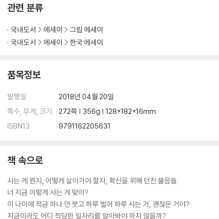
관련 분류
나를 읽어줘
한숨
국내도서
에세이
그림 에세이
상상
국내도서
에세이
한국 에세이
끝
마음의 병
슬픔 앞의 슬픔
품목정보
엄마의 모든 것이 궁금했던 그 시절
나는 여전히 엄마가 궁금한데
발행일
2018년 04월 20일
엄마에게
쪽수, 무게, 크기
272쪽 | 356g | 128*182*16mm
눈물은 어디에서 올까
ISBN13
9791162205631
소원을 말해봐!
4. 오늘도 무탈한 당신과 나의 하루
책 속으로
어느덧
어른이 되면 행복할 줄 알았다
사는 게 뭔지, 어떻게 살아가야 할지, 확신을 위해 던진 물음들.
행복을 좇는 우리
너 지금 이렇게 사는 게 맞아?
냠냠 시간 까먹기
이 나이에 적금 하나 안 붓고 하루 벌어 하루 사는 거, 괜찮은 거야?
고민이 많을 때는?
지금이라도 어디 적당한 일자리를 알아봐야 하지 않을까?