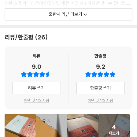
이런 날도 있고 저런 날도 있는 거지 뭐.
잔한 소망 덕에 마음이 간질거릴 때 등 아주 사소하지만 빛나는 찰나를 그
만약에…
---「죄책감」중에서
려냈다.
녹초
출판사 리뷰 더보기
Help me
30분마다 SNS 좋아요 수와 팔로워 수를 확인하고
때로는 찌질하게, 때로는 사랑스럽게, 때로는 소악마처럼도 보이는 무표
나 잡아봐라
아이보리색 원피스를 살까, 핑크색 원피스를 살까 고민하다 친구에게 물어
정의 캐릭터와 알록달록 예쁜 색감의 그림은 담백해서 작가의 솔직한 마음
마음 단단히 먹기
리뷰/한줄평
26
서 친구가 좋아하는 색으로 결정한다.
이 더 잘 드러난다. 이렇게 보통의 순간을 포착한 글과 그림을 보다 보면,
슬프려고 슬픈 날
생각 없이 내뱉은 말이 상대에게 상처가 되지는 않았나? 집으로 돌아와 한
자신의 반짝이는 일상을 예리하게 포착하는 것이야말로 아무것도 아닌 날
사람을 찾습니다
참을 생각하고 또 생각한다.
들의 작고 확실한 행복이라고 말하는 듯하다.
끝이 안 보여
리뷰
한줄평
여전히 ‘남’에 의해 내 마음이 좌지우지되고, ‘남’의 관심과 사랑을 받고 싶
좋은 걸 심어볼까
9.0
9.2
어 하는 걸 보면 진정한 자아를 찾고 독립적인 사람이 되기 위해서는 한참
손에 잡히지 않는 일상을 위트 있는 비유로 풀어낸 글과 그림을 보는 재미
나의 우주에게
더 노력해야 하나 보다.
도 쏠쏠하다. 맘대로 되지 않는 답답한 상황을 ‘긴 막대기 하나 필요한 테트
비록 타인의 시선에 민감하고 영향을 많이 받는 나이지만,
리스 게임’에 빗대고, 기력이 빠진 모습을 바람 빠진 자전거 바퀴에 비유하
리뷰 쓰기
한줄평 쓰기
휘둘리고 흔들릴 때 나를 잡아주고 믿어줄 사람 역시 타인이기에
기도 한다. 속절없이 시간을 보내는 모습을 맥주 한 잔 놓고 냠냠 시간을 먹
나는 오늘도 누군가와 함께 무던히 흔들리고 있다.
어대는 ‘웃픈’ 그림도 있다. 절묘하고 귀여운 작가의 비유는 깔끔한 그림과
혜택 및 유의사항
혜택 및 유의사항
---「나답게 산다는 것」중에서
잘 맞아떨어져 SNS로도 큰 호응을 얻고 있다.
모든 걸 주어도 괜찮았던 마음.
“한 가지 확실한 건 지금 나는 불완전하다는 것.
그러다 두 개를 주면 하나라도 받고 싶은 마음이,
4
그리고 깨달은 건 불완전한 내가 온전한 나라는 것.”
하나를 주면 하나를 받아내야만 하는 마음이 된다.
더보기
행복하지 않아도 괜찮은 지금 이 시간의 담백한 맛