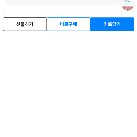
한줄평 전체보기
선물하기
바로구매
카트담기
배송/반품/교환 안내
이 분야 베스트셀러
소년과 두더지와 여우
언제나 기억해
100 인생 그림책
나