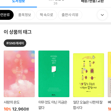
도서정보
배송/반품/교환
26
관련분류
품목정보
책 속으로
출판사 리뷰
이 상품의 태그
#SNS에세이
사랑의 온도
아무것도 아닌 지금은
일단 오늘은 나한테 잘
뼈
없다
합시다
10
12,960
1
%
원