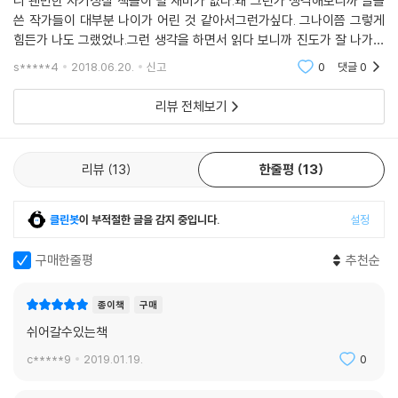
니 왠만한 자기성찰 책들이 별 재미가 없다.왜 그런가 생각해보니까 글을
_48~49쪽 ‘나답게 산다는 것’ 중에서
때문에. 그리고 어른이 되었다.
쓴 작가들이 대부분 나이가 어린 것 같아서그런가싶다. 그나이쯤 그렇게
500원짜리 슬러시보다 열 배 비싼 5,000원짜리 커피를 마시고,
힘든가 나도 그랬었나.그런 생각을 하면서 읽다 보니까 진도가 잘 나가지
단순한 선과 화사한 색으로 그려진 그림이지만 마냥 달콤하지만은 않은,
보고 싶은 만화책을 눈치 없이 마음껏 보게 되었다. 그런데 아무런 감흥이
않는다.그래도 천천히 읽어볼 책인것 같다 . 요즘 길양이 한마리를 구조해
조금 쌉쌀한 맛이 느껴지는 것은 자기 안의 불안과 부정적인 마음을 끌어
s*****4
2018.06.20.
신고
0
댓글
0
서 키우는 중이다
없다.
안고 그 마음까지 그려내기 때문일 것이다. 마냥 밝고 행복하고 긍정적인
엄마의 허락 없이 내 마음대로 할 수 있는 어른이 되었는데
리뷰 전체보기
부분만 그리지 않은 니나킴 작가는 자기 안의 못생긴 마음을 드러내 보여
하기 싫은 일이 넘쳐나고, 하고 싶은 일은 참아야 한다.
주고 “그게 뭐 어때서”, “꼭 행복해야만 하나”라며 되묻는다. 그 질문이 꼭
매일 반복되는 하루가 지루하고 따분하다.
누구나 갖고 있는 못생긴 마음에 편을 들어주는 것만 같아 보는 이로 하여
아무것도 모르던 그 시절. ‘행복’이 무언지 알지 못했고 궁금해하지도 않던
리뷰
13
한줄평
13
금 든든하고 흐뭇한 마음이 들게 한다.
아홉 살 아이는 참 행복했다.
어른의 행복은 행복하려고 발버둥 칠수록 멀어지는 느낌이다.
클린봇
이 부적절한 글을 감지 중입니다.
설정
쉽지는 않겠지만 이제 행복을 따지지 않기로 했다.
오늘 꼭 행복해야만 하는 이유도 없기에.
구매한줄평
추천순
---「어른이 되면 행복할 줄 알았다」중에서
종이책
구매
언제쯤 초조하지 않을 수 있을까요?
쉬어갈수있는책
그냥 초조한 게 당연하다고 생각하기로 했습니다.
c*****9
2019.01.19.
0
---「마음이 초조해지는 소리」중에서