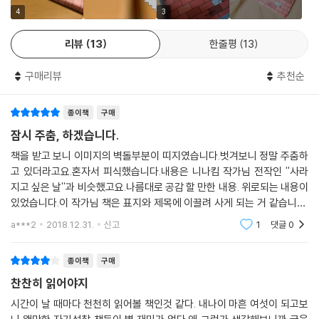
세 번을 받고도 한 번을 주기 싫은 마음.
4
3
무조건 주기 싫은 마음. 받고만 싶은 마음.
이제 갓 서른이 된 작가 역시 또래의 2030세대와 마찬가지로 많은 불안을
경우의 수가 굉장히 많은 마음의 수.
리뷰
13
한줄평
13
겪는다. 당장의 막막함, 미래에 대한 불안감, 뜻대로 되지 않는 마음…….
분명 모든 걸 다 주어도 아깝지 않았는데
작가의 마음속을 고스란히 드러낸 이 책에도 자기 자신, 미래, 관계 등 다양
어느새 마음은 각자의 공식에 대입되고 틀릴 수밖에 없는 정답으로 어긋난
구매리뷰
추천순
하고 다층적인 불안감을 그리고 있다. 작가가 말하는 불안에 공감이 가면
다.
서도 위로가 되는 이유는 자신의 불안을 가만히 들여다보고, 그것을 인정
나는 너와 상처를 주고, 받는다.
종이책
구매
한 후 그 불안과 함께 나아가려는 태도 때문이다.
---「계산적인 마음」중에서
잠시 주춤, 하겠습니다.
30분마다 SNS 좋아요 수와 팔로워 수를 확인하고 아이보리색 원피스를
책을 받고 보니 이미지의 벽돌부분이 띠지였습니다.벗겨보니 정말 주춤하
처음에는 친구와 멀어지는 게 신경 쓰이고 스트레스였는데,
살까, 핑크색 원피스를 살까 고민하다 친구에게 물어서 친구가 좋아하는
고 있더라고요.혼자서 피식했습니다.내용은 니나킴 작가님 전작인 ''사라
10년 정도 함께하다 보니 멀어져도 ‘곧 다시 괜찮아지겠지’ 하며
색으로 결정한다. 생각 없이 내뱉은 말이 상대에게 상처가 되지는 않았나?
지고 싶은 날''과 비슷했고요.나름대로 공감 할 만한 내용. 위로되는 내용이
대수롭지 않게 여기게 되었다.
집으로 돌아와 한참을 생각하고 또 생각한다.
있었습니다.이 작가님 책은 표지와 제목에 이끌려 사게 되는 거 같습니다.
아마 우리는 계속 멀어지고 가까워지기를 반복하면서 우리만의 적정 거리
여전히 ‘남’에 의해 내 마음이 좌지우지되고, ‘남’의 관심과 사랑을 받고 싶
하필이면 사라지고 싶을 때, 주춤하고 싶을 때 저의 눈에 띄었거든요.암튼
a***2
2018.12.31.
신고
1
댓글
0
를 유지하겠지. 이런 우리에게 필요한 건 상대의 마음이 별난 마음이 되지
나름 괜찮은
어 하는 걸 보면 진정한 자아를 찾고 독립적인 사람이 되기 위해서는 한참
않도록 동그란 마음을 동그라미로, 세모난 마음을 세모로 보는, 상대의 마
더 노력해야 하나 보다.
종이책
구매
음을 똑바로 보는 일이다.
비록 타인의 시선에 민감하고 영향을 많이 받는 나이지만, 휘둘리고 흔들
---「마음이 마음을 아는 일」중에서
찬찬히 읽어야지
릴 때 나를 잡아주고 믿어줄 사람 역시 타인이기에 나는 오늘도 누군가와
함께 무던히 흔들리고 있다.
시간이 날 때마다 천천히 읽어볼 책인것 같다. 내나이 마흔 여섯이 되고보
빨리 어른이 되고 싶었다. 어른이 되면 모두 마음대로 할 수 있을 줄 알았기