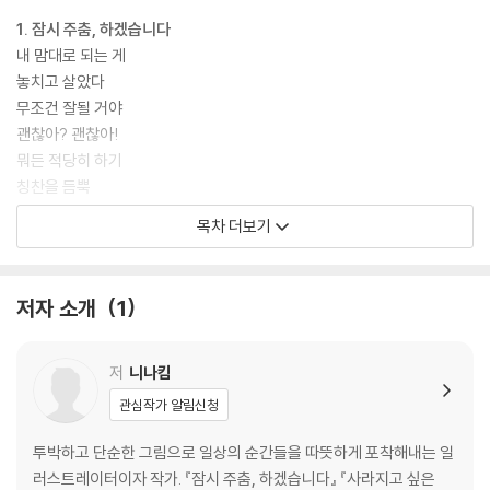
련된 것들뿐이다. 내가 원래 이렇게 계산적인 사람이었나? 나는 무엇을 위
해 화려해지고 싶은 거지? 유명 스타 작가가 되어 팔로워 수도 많아지고 그
1. 잠시 주춤, 하겠습니다
림 가격이 높아지면 그다음에는? 나는 만족할까?
내 맘대로 되는 게
곰곰이 생각해보니 그렇게 되어도 또 나름의 불안과 불만으로 분명 만족스
놓치고 살았다
럽지 않을 것 같다.
무조건 잘될 거야
어느 쪽에서든 만족할 수 없다면 내 눈높이에 맞는, 나의 적당한 틀 안에서
괜찮아? 괜찮아!
적당히 무리하며 살아가는 쪽이 정신 건강에 좀 더 좋지 않을까?
뭐든 적당히 하기
_38~39쪽 ‘뭐든 적당히 하기’ 중에서
칭찬을 듬뿍
죄책감
목차 더보기
나답게 산다는 것
참을 수 있는 가벼움
우울해
저자 소개
1
누가 누가 더 힘드나
세상 거꾸로 보기
저
니나킴
2. 모두가 다른 사람들
관심작가 알림신청
모두가 다른 사람들
관계와 거리의 문제
투박하고 단순한 그림으로 일상의 순간들을 따뜻하게 포착해내는 일
적당히 기대하고 적당히 상처 받기
러스트레이터이자 작가. 『잠시 주춤, 하겠습니다』 『사라지고 싶은