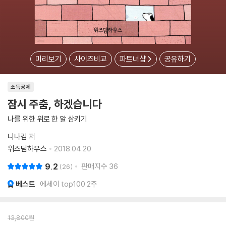
미리보기
사이즈비교
파트너샵
공유하기
소득공제
잠시 주춤, 하겠습니다
나를 위한 위로 한 알 삼키기
니나킴
저
위즈덤하우스
2018.04.20.
9.2
판매지수
36
26
베스트
에세이 top100 2주
13,800
원