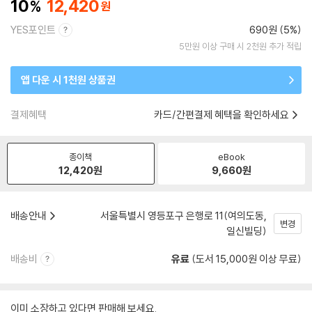
10
12,420
YES포인트
690원 (5%)
5만원 이상 구매 시 2천원 추가 적립
앱 다운 시 1천원 상품권
결제혜택
카드/간편결제 혜택을 확인하세요
종이책
eBook
12,420
원
9,660
원
배송안내
서울특별시 영등포구 은행로 11(여의도동,
변경
일신빌딩)
배송비
유료
(도서 15,000원 이상 무료)
이미 소장하고 있다면 판매해 보세요.