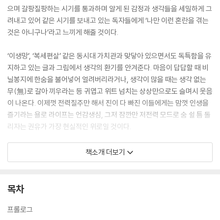
으며 갈팡질팡하는 시기를 통과하며 알게 된 감정과 생각들을 세밀하게 그
려내고 있어 같은 시기를 보내고 있는 독자들에게 ‘나만 이런 혼란을 겪는
것은 아니구나’라고 느끼게 해줄 것이다.
‘이생망’, ‘복세편살’ 같은 동시대 가치관과 맞닿아 있으면서도 독특함을 유
지하고 있는 글과 그림에서 생각의 환기를 안겨준다. 마음이 답답할 때 비
닐봉지에 한숨을 불어넣어 얼려버리라거나, 생각이 많을 때는 생각 없는
무(無)로 갈아 끼우라는 등 귀엽고 위트 넘치는 상상만으로도 슬며시 웃음
이 나온다. 이제껏 전력질주만 해서 진이 다 빠진 이들에게는 맘껏 인생을
즐기라는 욜로 라이프는 언감생심, 그저 잠깐만 저전력 모드로 숨 쉴 틈 돌
리자는 권유가 가장 현실적인 위로일 것이다.
‘이대로 괜찮니? 좀 더 특별해져야 하지 않을까?’
책소개 더보기
‘주목받는 사람이 되고 싶지 않아?’
SNS 팔로워 수가 갑자기 몇 십만이 되는 상상을 해봤다. 내가 그린 그림에
사람들이 열광하고, 또 내 그림이 엄청나게 비싸게 팔려서 뉴스에 나오는
목차
상상도 해봤다.
좋아요 수, 팔로워 수, 그림 가격. 바라고 상상하는 것들이 온통 수치와 관
프롤로그