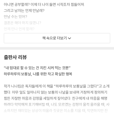
하고 싶은 일
아니면 공부할래? 이제 더 나이 들면 시작조차 힘들어져.
시간이 약
그리고 남자는 언제 만날래?
나중에는 오늘도
만날 수는 있어?
고민 꼬리 잡기
결혼은 해야 하지 않겠니?
알려줘
언제 만나 언제 할래?
못생긴 하루
쏟아지는 물음에 확실히 대답할 수 있는 것이 하나도 없다.
테트리스 인생
책 속으로 더보기
한 가지 확실한 건 지금 나는 불완전하다는 것.
무탈합니다
그리고 깨달은 건 불완전한 내가 온전한 나라는 것.
아무 일도 일어나지 않는 삶에 대하여
---「괜찮아? 괜찮아!」중에서
소비의 시대
출판사 리뷰
쇼핑의 늪
“아, 오늘도 한 일이 아무것도 없네….
“내 맘대로 할 수 있는 건 치킨 시켜 먹는 것뿐”
마음이 초조해지는 소리
계획대로라면 그림은 하나 더 그려야 했고,
하루하루의 보통날, 나를 위한 작고 확실한 행복
칼퇴 기원!
운동도 하러 갔어야 했는데….”
현실 남매
오늘 그림은 내일로 토스.
작가 니나킴은 독자들에게 이 책을 “하루하루의 보통날을 그렸다”고 소개
밤마다 찾아오는
빈둥빈둥 핸드폰만 들여다보니 어느덧 어둑한 밤.
했다. 아무 일도 일어나지 않는 보통의 나날을 보내며 거창하게 정의하기
거하게 과자 세 봉지를 곁들여 맥주 한 잔 마시고 운동은 생략.
힘든 자잘한 마음과 감정을 세밀하게 짚어냈다. 친구에게 내 마음을 해명
5. 나의 새벽에게
생산적인 하루를 보내지 못했다는 죄책감이 내 발목에 족쇄를 채웠다.
하려다 막막해져 포기해버릴 때, 나도 모르겠는 감정이 울컥 올라올 때, 사
새벽 세 시
그래도 어쩌겠어.
소하지만 재미있는 상상이 떠올라 짓궂은 미소를 지을 때, 막연하지만 잔
속마음을 여는 일