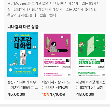
마음이 와장창
날』 『Mother』를 그리고 썼으며, 『세상에서 가장 재미있는 63가지
계산적인 마음
심리실험?뇌과학편』 『세상에서 가장 재미있는 62가지 심리실험ㆍ
공들여 쌓아온 관계
욕망과 경제편』 등에 그림을 그렸다.
미안하다는 말
모두에게 좋은 사람일 수는 없어
니나킴
의 다른 상품
하루에 사랑 한 알
연애, 꼭 해야 하나요?
사랑
사랑은 타이밍!
미련
괜히 봤어…
불광동 Y님의 사연
감싼 마음
천천히 사랑하고 싶다
정신과 의사에게 배우
세상에서 가장 재미있
세상에서 가장 재미있
는 자존감 대화법 (큰글
는 62가지 심리실험
는 63가지 심리실험
3. 마음이 마음을 아는 일
자도서)
(큰글자도서)
45,000
10
17,100
48,000
%
원
원
원
마음이 마음을 아는 일
왔다 갔다, 사람 마음
삐뚤어진 날