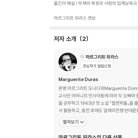
옮긴이 해설 | 부재의 복원과 사랑의 입체낭독극
마르그리트 뒤라스 연보
저자 소개
2
저
마르그리트 뒤라스
관심작가 알림신청
Marguerite Duras
본명 마르그리트 도나디외Marguerite Do
교사인 어머니의 인사이동에 따라 두 오빠와 
을 공부하고 1943년 첫 소설 『철면피들』을 출간하면서 본격적인 작품활동을 시작한다
서 활동하고, 종전 후에도 알제리전쟁 반대운
펼쳐보기
마르그리트 뒤라스
의 다른 상품