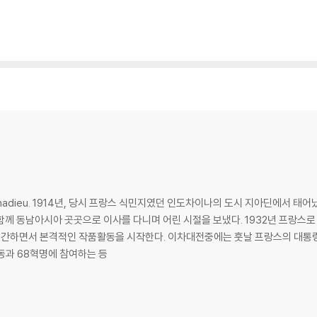
nnadieu. 1914년, 당시 프랑스 식민지였던 인도차이나의 도시 지아딘에서 태어
함께 동남아시아 곳곳으로 이사를 다니며 어린 시절을 보냈다. 1932년 프랑스
. 이차대전중에는 훗날 프랑스의 대통령이 될 프랑수아 미테랑과 함께 레지스탕스로
동과 68혁명에 참여하는 등