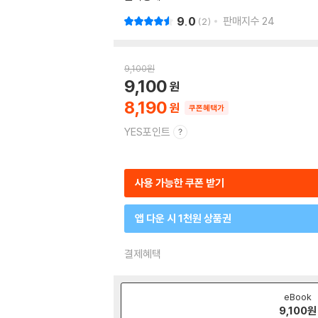
9.0
판매지수
24
2
9,100
원
9,100
8,190
쿠폰혜택가
YES포인트
사용 가능한 쿠폰 받기
앱 다운 시 1천원 상품권
결제혜택
eBook
9,100
원