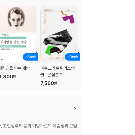
태평양을 막는 제방
마르그리트 뒤라스의
히로시마 내 사랑 - 세
글 - 쏜살문고
계문학전집 349
9,800
원
7,560
7,700
원
원
, 초현실주의 등의 아방가르드 예술장과 모델