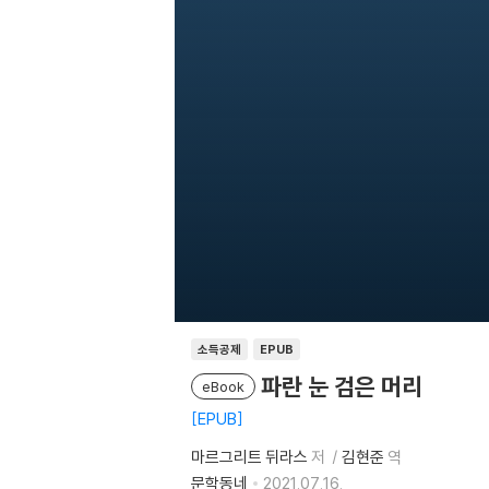
소득공제
EPUB
파란 눈 검은 머리
eBook
EPUB
마르그리트 뒤라스
저
김현준
역
문학동네
2021.07.16.