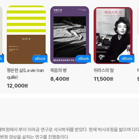
평온한 삶(La vie tran
죽음의 병
뒤라스의 말
quille)
8,400
11,500
원
원
12,000
원
학원에서 루이 아라공 연구로 석사학위를 받았다. 현재 박사과정을 밟으며 다다
 변화 양상을 살피는 연구를 진행중이다.