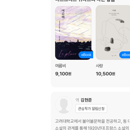
여름비
사랑
9,100
10,500
원
원
역
김현준
관심작가 알림신청
고려대학교에서 불어불문학을 전공하고, 동 대
소설의 관계를 통해 1920년대 프랑스 소설의