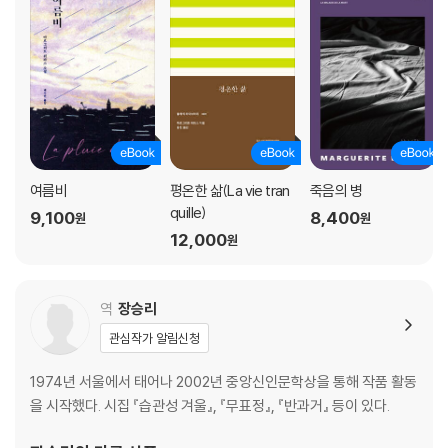
여름비
평온한 삶(La vie tran
죽음의 병
quille)
9,100
8,400
원
원
12,000
원
역
장승리
관심작가 알림신청
1974년 서울에서 태어나 2002년 중앙신인문학상을 통해 작품 활동
을 시작했다. 시집 『습관성 겨울』, 『무표정』, 『반과거』 등이 있다.