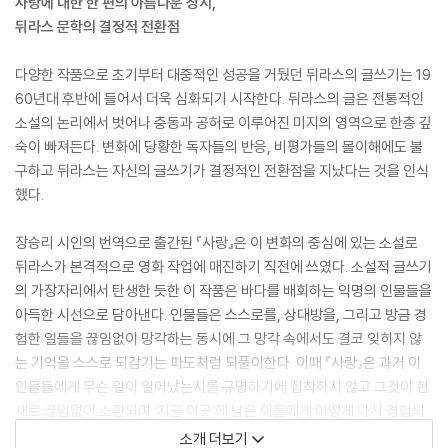
사랑에 대한 한 편의 아름다운 장시,
뒤라스 문학의 결정적 전환점
다양한 작품으로 초기부터 대중적인 성공을 거뒀던 뒤라스의 글쓰기는 19
60년대 후반에 들어서 더욱 심화되기 시작한다. 뒤라스의 글은 전통적인
소설의 논리에서 벗어나 충동과 공허로 이루어진 미지의 영역으로 한층 깊
숙이 빠져든다. 변화에 당황한 독자들의 반응, 비평가들의 몰이해에도 불
구하고 뒤라스는 자신의 글쓰기가 결정적인 전환점을 지났다는 것을 인식
했다.
장승리 시인의 번역으로 출간된 『사랑』은 이 변화의 중심에 있는 소설로
뒤라스가 본격적으로 영화 작업에 매진하기 직전에 쓰였다. 소설적 글쓰기
의 가장자리에서 탄생한 듯한 이 작품은 바다를 배회하는 익명의 인물들을
아득한 시선으로 담아낸다. 인물들은 스스로를, 상대방을, 그리고 방금 경
험한 일들을 끊임없이 망각하는 동시에 그 망각 속에서도 결코 잊히지 않
는 기억을 스스로 되감기는 파도처럼 되풀이한다. 이때 『사랑』은 과거 이
인물들에게 무슨 일이 일어났는지를 규명하기에 집착하지 않고 그것이 현
재로 끊임없이 소환되며 ‘지금 이곳’에 남은 이들에게 어떻게 다시 경험되
고 감각되는지를 전달하는 데에 집중한다. 뒤라스는 『롤 베 스타인의 환
소개 더보기