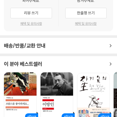
되어주세요.
남겨주세요.
인 감정으로 해석되지 않는 순수한 대화의 연속으로 이루어진 소설은 단지
몰이해의 대상이었다. 그러나 뒤라스에게 이러한 글쓰기는 “불가피한
리뷰 쓰기
한줄평 쓰기
것”이었다. 그녀가 선택한 것이 아닌 글쓰기가 종용한 것, 그것을 향해 뒤
라스는 끊임없이 나아갔다.
혜택 및 유의사항
혜택 및 유의사항
“글쓰기라는 불가사의가 앞으로 나아가지요. 나는 아무것도 모른 채 앞으
로 나갑니다. 나는 내가 어디로 가는지 알지 못해요.”
배송/반품/교환 안내
망각으로 기억되는 순간, 그 고통스러운 유혹
이 분야 베스트셀러
『사랑』은 이러한 변화의 중심에 놓인 작품으로 뒤라스는 이 작품과 더불어
비슷한 배경을 공유하는 『롤 베 스타인의 환희』 [갠지스강의 여인] 등 세
작품을 쓰며 비로소 글쓰기를 시작한 것 같다고 고백한 바 있다.
뒤라스는 『사랑』을 마지막으로 영화 시나리오와 연출 작업에 매진하며 한
동안 중편 분량 이상의 글을 쓰지 않았다. 이를 반영하듯 소설적 글쓰기의
가장자리에서 탄생한 듯한 이 작품은 바다를 배회하는 익명의 인물들을 아
득한 시선으로 담아낸다. 인물들은 스스로를, 상대방을, 그리고 방금 경험
한 일들을 끊임없이 망각하는 동시에 그 망각 속에서도 결코 잊히지 않는