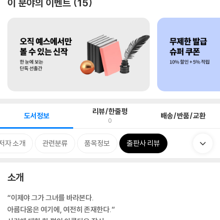
이 분야의 이벤트
15
리뷰/한줄평
도서정보
배송/반품/교환
0
저자 소개
관련분류
품목정보
출판사 리뷰
소개
“이제야 그가 그녀를 바라본다.
아름다움은 여기에, 여전히 존재한다.”