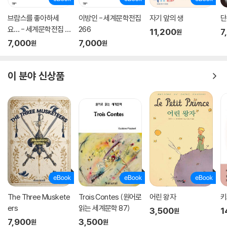
기억을 스스로 되감기는 파도처럼 되풀이한다.
브람스를 좋아하세
이방인 - 세계문학전집
자기 앞의 생
단
요… - 세계문학전집 1
266
11,200
7
원
“망각과 구멍이야말로 진정한 기억이죠.”
79
7,000
7,000
원
원
뒤라스는 한 인터뷰에서 망각이 진정한 기억의 장소라고 이야기한다. 즉,
어떤 망각은 과거의 보잘것없음을 증명하지 않는다. 반대로 과거의 특정한
순간이 기억의 가능성을 초과하는 강렬함으로 인해 ‘망각된다’. 이 망각은
이 분야 신상품
구멍으로 남아 우리를 고통스럽게 유혹한다. 기억의 불능이 도리어 무한한
기억을 촉발한다.
“언제고 『사랑』을 펼치는 일은
파도를 열고 들어가 닫히지 않는 문이 되어버린 슬픔 앞에 서는 일이 될 것
이다”
두 남자와 한 여자, 『사랑』의 인물들에게는 이름마저 부여되지 않는다. 그
나마 끊임없이, 마치 죄수의 발걸음처럼 똑같은 보폭으로 바닷가를 걷는
남자는 ‘걷는 남자’로 호명되고 다른 남자는 “느린 발걸음과 정처 없는 시
The Three Muskete
Trois Contes (원어로
어린 왕자
키
선”을 이유로 ‘여행자’라 불릴 뿐이다. 이들은 바닷가 도시 에스탈라 근처
ers
읽는 세계문학 87)
3,500
1
원
를 배회한다, 들어가지는 못한다. 끊임없이 비켜갈 뿐이다. 마치 에스탈라,
7,900
3,500
원
원