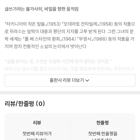
글쓰기라는 불가사의, 비밀을 향한 움직임
『타키니아의 작은 말들』(1953) 『모데라토 칸타빌레』(1958) 등의 작품으
로 뒤라스는 일찍이 대중과 평단의 지지를 고루 받게 된다. 그런 그녀의 문
학 세계는 『롤 베 스타인의 환희』(1964) 『부영사』(1966) 등의 작품을 거
치며 점차 전통적인 소설의 논리에서 벗어난다.
“글을 쓴다는 것, 그것은 지성의 시간에 있지 않다는 것이죠.”
뒤라스는 글쓰기를 결코 자신이 아는 것을 명료하게 정돈하는 과정이라고
여기지 않았다. 뒤라스에게 글쓰기는 위험 지대로 기꺼이 발을 들이는 행
출판사 리뷰 더보기
위였다. 뒤라스는 어둠 속에 잠겨 있어 감지하기 어려운 비밀스러운 이야
기, 존재 자체를 태워버릴 위험을 내뿜는 과거, 혼돈 속에 뒤섞여 있는 인간
의 정념과 충동의 덩어리를 글쓰기를 통해 표현하고자 애썼다. 중요한 것
리뷰/한줄평
0
은 그것이 과도한 것이 될지라도 글쓰기를 통해 저 멀리, 어둠 저 깊은 곳까
지 도달하는 것이었다.
리뷰
한줄평
이러한 뒤라스의 변화에 당대 대중은 당황했고 비평가들은 그 뜻을 알아보
첫번째 리뷰어가
첫번째 한줄평을
지 못했다. 명확한 시공간이 특정되지 않는 배경, 이름 없는 인물들, 통속적