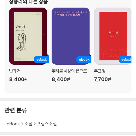
장승리
의 다른 상품
반과거
우리를 세상의 끝으로
무표정
8,400
8,400
7,700
원
원
원
관련 분류
eBook
소설
프랑스소설