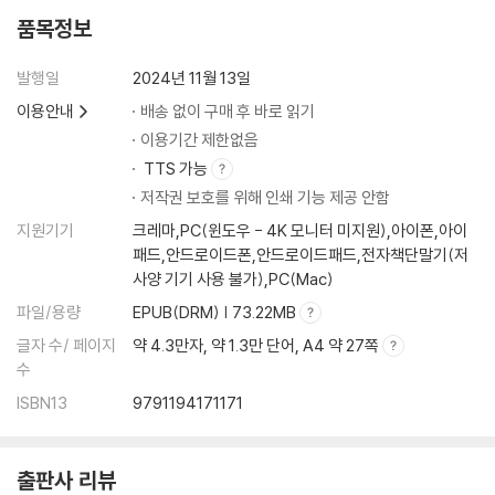
품목정보
발행일
2024년 11월 13일
이용안내
배송 없이 구매 후 바로 읽기
이용기간 제한없음
TTS 가능
저작권 보호를 위해 인쇄 기능 제공 안함
지원기기
크레마,PC(윈도우 - 4K 모니터 미지원),아이폰,아이
패드,안드로이드폰,안드로이드패드,전자책단말기(저
사양 기기 사용 불가),PC(Mac)
파일/용량
EPUB(DRM) | 73.22MB
글자 수/ 페이지
약 4.3만자, 약 1.3만 단어, A4 약 27쪽
수
ISBN13
9791194171171
출판사 리뷰