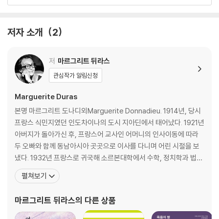
희』 『사랑』 〈갠지스강의 여인〉과 더불어 글쓰기를 시작했다는 느낌이 든다
고 고백한 바 있다.
저자 소개
2
저
마르그리트 뒤라스
관심작가 알림신청
Marguerite Duras
본명 마르그리트 도나디외Marguerite Donnadieu. 1914년, 당시
프랑스 식민지였던 인도차이나의 도시 지아딘에서 태어났다. 1921년
아버지가 돌아가신 후, 프랑스어 교사인 어머니의 인사이동에 따라
두 오빠와 함께 동남아시아 곳곳으로 이사를 다니며 어린 시절을 보
냈다. 1932년 프랑스로 귀국해 소르본대학에서 수학, 정치학과 법학
을 공부하고 1943년 첫 소설 『철면피들』을 출간하면서 본격적인 작
펼쳐보기
품활동을 시작한다. 이차대전중에는 훗날 프랑스의 대통령이 될 프랑
수아 미테랑과 함께 레지스탕스로서 활동하고, 종전 후에도 알제리
마르그리트 뒤라스
의 다른 상품
전쟁 반대운동과 68혁명에 참여하는 등