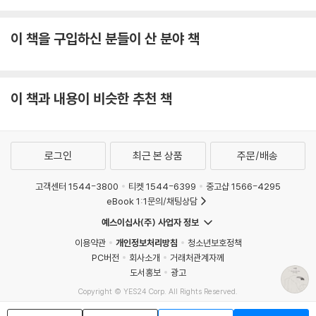
이 “뚫고 들어갈 수 없는 육중한” 도시가 그들이 접근할 수 없는 광기 어린
시공간이 된 것처럼.
이 책을 구입하신 분들이 산 분야 책
이들의 배경에 대해서는 많은 정보가 주어지지 않는다. 파편적인 정보를
토대로 가장 기본적인 것을 정리해보면 다음과 같다. ‘여행자’와 여자는 과
거 에스탈라라는 도시에서 만난 적이 있었으며 그 과거의 중심에는 호텔에
이 책과 내용이 비슷한 추천 책
서 열린 무도회가 있다. 어떤 충격적인 사건이 벌어진 후 ‘여행자’는 이곳을
오랫동안 떠나 있었다가 어떤 결심을 한 후 에스탈라에 돌아온다. 이곳 에
스탈라에서 ‘여행자’는 여전히 머물고 있는 여자와 정체불명의 ‘걷는 남
자’를 만난다. 이 빈약한 정보를 가지고는 이들의 과거에 대해서 다양하지
로그인
최근 본 상품
주문/배송
만 불충분한 추측이 가능할 뿐이다. 또한 여자의 존재 역시 대단히 모호하
고객센터 1544-3800
티켓 1544-6399
중고샵 1566-4295
게 서술되기 때문에 어느 순간 여자 자체가 과거에 머물러 있는 에스탈라
eBook 1:1문의/채팅상담
라는 공간과 함께 유령과 같은 존재가 아닌가 하는 생각이 들기도 한다.
예스이십사(주) 사업자 정보
『사랑』을 두 번, 세 번 읽어도 과거에 이들에게 벌어졌던 일이 무엇이었는
이용약관
개인정보처리방침
청소년보호정책
지를 속시원하게 이야기해줄 단서는 나타나지 않는다. 과거는 영원히 망각
PC버전
회사소개
거래처관계자께
도서홍보
광고
되었고 이야기는 단지 그 망각된 과거를 향해 어둠으로 나아가는 이들의
움직임에 주목할 뿐이다. 어둠으로 나아가는 인물들과 그 인물들을 아득한
Copyright © YES24 Corp. All Rights Reserved.
MATOM12
시선으로 따라가는 이야기, 『사랑』은 이 움직임에 독자를 초대한다. 이때