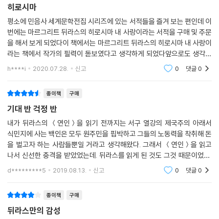
히로시마
평소에 민음사 세계문학전집 시리즈에 있는 서적들을 즐겨 보는 편인데 이
번에는 마르그리트 뒤라스의 히로시마 내 사랑이라는 서적을 구매 및 주문
을 해서 보게 되었다이 책에서는 마르그리트 뒤라스의 히로시마 내 사랑이
라는 책에서 작가의 필력이 돋보였다고 생각하게 되었다앞으로도 생각날
때마다 마르그리트의 이책을 가끔 꺼내어 읽어 보고 읽어야 하겠다는 생각
h****i
2020.07.28.
신고
0
댓글
0
이 들었다
종이책
구매
기대 반 걱정 반
내가 뒤라스의 ＜연인＞을 읽기 전까지는 서구 열강의 제국주의 아래서
식민지에 사는 백인은 모두 원주민을 핍박하고 그들의 노동력을 착취해 돈
을 벌고자 하는 사람들뿐일 거라고 생각해왔다. 그래서 ＜연인＞을 읽고
나서 신선한 충격을 받았었는데. 뒤라스를 읽게 된 것도 그것 때문이었지.
사실 누군가 이 책이 오리엔탈리즘의 정수라고 해서 많이 걱정이 되긴 하
d*********5
2019.08.13.
신고
0
댓글
0
지만, 일단 한 번
종이책
구매
뒤라스만의 감성