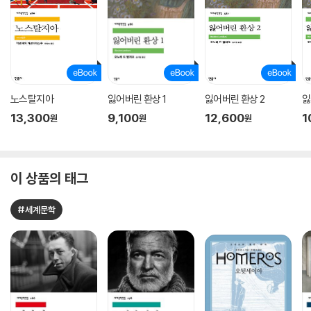
노스탈지아
잃어버린 환상 1
잃어버린 환상 2
잃
13,300
9,100
12,600
1
원
원
원
이 상품의 태그
#세계문학