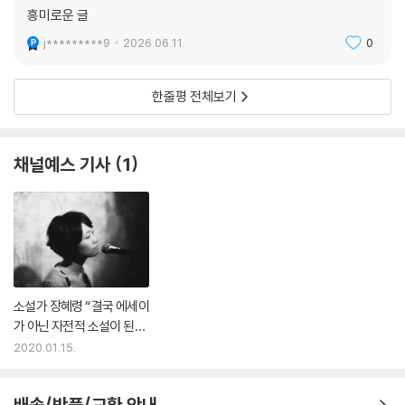
흥미로운 글
j*********9
2026.06.11.
0
한줄평 전체보기
채널예스 기사
1
소설가 장혜령 “결국 에세이
가 아닌 자전적 소설이 된
『진주』”
2020.01.15.
배송/반품/교환 안내