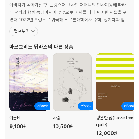
아버지가 돌아가신 후, 프랑스어 교사인 어머니의 인사이동에 따라
두 오빠와 함께 동남아시아 곳곳으로 이사를 다니며 어린 시절을 보
냈다. 1932년 프랑스로 귀국해 소르본대학에서 수학, 정치학과 법학
을 공부하고 1943년 첫 소설 『철면피들』을 출간하면서 본격적인 작
펼쳐보기
품활동을 시작한다. 이차대전중에는 훗날 프랑스의 대통령이 될 프랑
수아 미테랑과 함께 레지스탕스로서 활동하고, 종전 후에도 알제리
마르그리트 뒤라스
의 다른 상품
전쟁 반대운동과 68혁명에 참여하는 등
여름비
사랑
평온한 삶(La vie tran
quille)
9,100
10,500
원
원
12,000
원