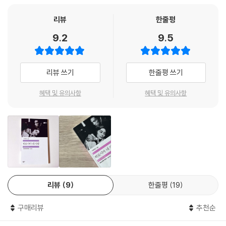
했다는 이유로 삭
발당하고 지하실에 갇혔던 기억을 갖고 있다. 일본인 남자와 스쳐가듯 짧
리뷰
한줄평
은 사랑을 나누면
9.2
9.5
서, 그녀는 깊이 감춰 두었던 과거의 상처를 하나하나 되짚어 나간다.
1950년대 후반 프랑스 누벨바그 영화를 대표하는 알랭 레네 감독은 새 영
화를 준비하면서
리뷰 쓰기
한줄평 쓰기
프랑스 현대 문단에서 독특한 글쓰기로 주목받던 작가이자 영화 「연인」,
「모데라토 칸타빌
혜택 및 유의사항
혜택 및 유의사항
레」의 원작자인 뒤라스에게 시나리오를 부탁한다. 줄거리뿐 아니라 각종
세부 사항에 이르
기까지 두 사람은 오랜 논의와 협업을 거쳐 작품을 완성해 나간다. 뒤라스
와 레네는 원자 폭
탄 투하 이후의 처참한 이미지 위에 글을 낭독하는 듯한 메마른 목소리의
시적 내레이션을
싣고, 과거와 현재, 평온한 풍경과 폐허의 영상을 교차 편집하는 방식을 택
리뷰
9
한줄평
19
했다. 이야기 자체
보다 도드라지는 이미지와 문장의 리듬, 외부에 예민하게 반응하는 감각과
구매리뷰
추천순
의식의 흐름, 가
식과 위선을 거부하는 삶의 태도 등, 당대의 규범을 거침없이 뛰어넘는 소