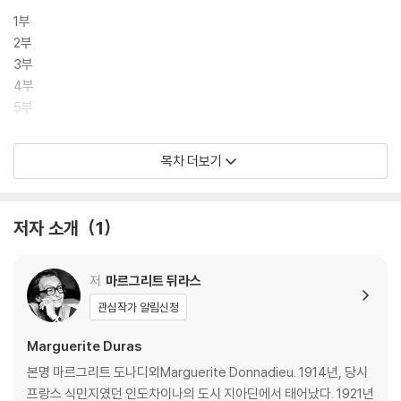
에, 낭독하는 듯한 메마른 목소리의 시적 내레이션을 싣고, 과거와 현재,
1부
평온한 풍경과 폐허의 이미지를 교차 편집하여 보는 이의 마음에 파문을
2부
일으켰다. 당대의 규범을 거침없이 뛰어넘는 글쓰기를 고집한 소설가과 새
3부
로운 영상 미학의 선두 주자인 영화감독이 만나 시적인 영상과 대사를 담
4부
은 아름다운 작품이 탄생하게 된 것이다.
5부
부록
목차 더보기
한밤의 명백한 일들
느베르
일본 남자의 초상
저자 소개
1
프랑스 여자의 초상
작품 해설
저
마르그리트 뒤라스
작가 연보
관심작가 알림신청
Marguerite Duras
본명 마르그리트 도나디외Marguerite Donnadieu. 1914년, 당시
프랑스 식민지였던 인도차이나의 도시 지아딘에서 태어났다. 1921년