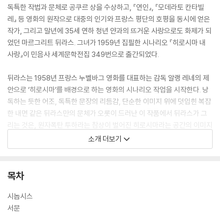
독특한 작법과 문체로 공쿠르 상을 수상하고, 『연인』, 『모데라토 칸타빌
레』 등 영화의 원작으로 대중의 인기와 프랑스 평단의 호평을 동시에 얻은
작가, 그리고 말년에 35세 연하 청년 얀과의 뜨거운 사랑으로도 화제가 되
었던 마르그리트 뒤라스. 그녀가 1959년 집필한 시나리오 『히로시마 내
사랑』이 민음사 세계문학전집 349번으로 출간되었다.
뒤라스는 1958년 프랑스 누벨바그 영화를 대표하는 감독 알랭 레네의 제
안으로 ‘히로시마’를 배경으로 하는 영화의 시나리오 작업을 시작한다. 낭
독하는 듯한 어조, 독특한 문장의 리듬감, 단순한 이미지 위에 덧입힌 복잡
한 내면 같은 뒤라스만의 문체가 오롯이 드러난 이 작품에서 뒤라스가 그
리는 것은, 원자폭탄 투하라는 참상이 벌어진 히로시마라는 공간의 이미지
와 평행선으로 그려지는 한 프랑스 여자의 비극적 기억이다.
소개 더보기
뒤라스의 목소리가 생생히 투영되어 제작된 영화 「히로시마 내 사랑」의 시
나리오가 출판된 것은 영화 개봉 다음 해인 1960년이다. 여기에는 영화에
목차
서 생략되었던 대사와 지문들이 모두 포함되어 있고, 시나리오에 이어 부
록, 비망록, 주인공들의 초상이 덧붙여져 있다. 이 책은 영화의 토대가 되는
시놉시스
시나리오이면서 동시에 소설적인 요소를 포함한 여러 장르의 글쓰기가 혼
서문
합된 작품이다. 레네와 뒤라스는 원자폭탄 투하 이후의 처참한 이미지 위