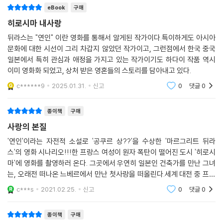
eBook
구매
설가와 영화감독이
만나 탄생시킨 아름다운 시나리오이자 문학-영상 작품은 독자의 마음에
히로시마 내사랑
조용한 파문을 일
뒤라스는 "연인" 이란 영화를 통해서 알게된 작가이다.특이하게도 아시아
으킨다.
문화에 대한 시선이 그리 차갑지 않았던 작가이고, 그런점에서 한국 중국
▶ 예술성과 장인 정신을 섬세하게 융합시킨 작품. ─ 《뉴욕 타임스》
일본에서 특히 관심과 애정을 가지고 있는 작가이기도 하다이 작품 역시
▶ 히로시마에서 시작된 이 러브 스토리는 진정한 의미에서 최초의 현대적
이미 영화화 되었고, 상처 받은 영혼들의 스토리를 담아내고 있다.
로맨스 영화이다.
c******9
2025.01.31.
신고
0
댓글
0
─ 《텔레그래프》
종이책
구매
사랑의 본질
'연인'이라는 자전적 소설로 '공쿠르 상??'을 수상한 '마르그리트 뒤라
스'의 영화 시나리오!!!한 프랑스 여성이 원자 폭탄이 떨어진 도시 '히로시
마'에 영화를 촬영하러 온다. 그곳에서 우연히 일본인 건축가를 만난 그녀
는, 오래전 떠나온 느베르에서 만난 첫사랑을 떠올린다.세계 대전 중 프랑
스의 적대국인 독일 군인을 사랑했던 그녀는 조국을 배신했다는 이유로 삭
c***s
2021.02.25.
신고
0
댓글
0
발당하고 지하실에
종이책
구매