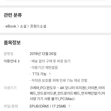
관련 분류
eBook
소설
프랑스소설
품목정보
발행일
2018년 12월 26일
이용안내
배송 없이 구매 후 바로 읽기
이용기간 제한없음
TTS 가능
저작권 보호를 위해 인쇄 기능 제공 안함
지원기기
크레마,PC(윈도우 - 4K 모니터 미지원),아이폰,아이
패드,안드로이드폰,안드로이드패드,전자책단말기(저
사양 기기 사용 불가),PC(Mac)
파일/용량
EPUB(DRM) | 17.25MB