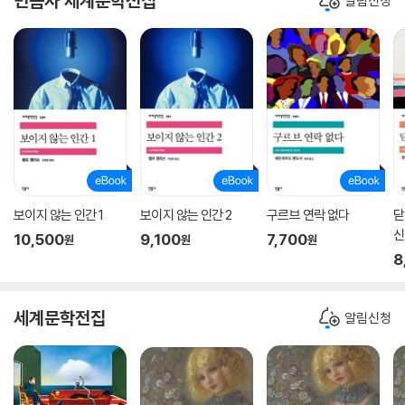
민음사 세계문학전집
알림신청
보이지 않는 인간 1
보이지 않는 인간 2
구르브 연락 없다
닫
신
10,500
9,100
7,700
원
원
원
8
세계문학전집
알림신청