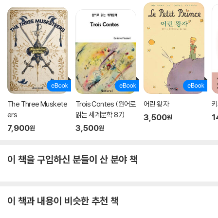
The Three Muskete
Trois Contes (원어로
어린 왕자
키
ers
읽는 세계문학 87)
3,500
1
원
7,900
3,500
원
원
이 책을 구입하신 분들이 산 분야 책
이 책과 내용이 비슷한 추천 책