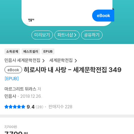
미리보기
파트너샵
공유하기
소득공제
베스트셀러
EPUB
민음사 세계문학전집
세계문학전집
히로시마 내 사랑 - 세계문학전집 349
eBook
EPUB
마르그리트 뒤라스
저
민음사
2018.12.26.
9.4
판매지수
228
28
7,700
원