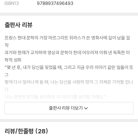
ISBN13
9788937496493
출판사 리뷰
프랑스 현대 문학의 거장 마르그리트 뒤라스가 쓴 영화사에 길이 남을 걸
작
과거와 현재가 교차하며 영상과 문학이 한데 어우러져 이뤄 낸 독특한 미
학적 성취
“몇 년 후, 내가 당신을 잊었을 때, 그리고 지금 우리 이야기 같은 일들이 또
그
렇게 다시 일어나게 될 때, 나는 당신을 사랑의 망각 그 자체로 기억할 겁니
다.
나는 끔찍한 망각을 생각하듯 이 이야기를 생각할 거예요.”
한 프랑스 여성이 원자 폭탄이 떨어진 도시 히로시마에 영화를 촬영하러
출판사 리뷰 더보기
온다. 그곳에서 우
연히 일본인 건축가를 만난 그녀는, 오래전 떠나온 느베르에서 만난 첫사
랑을 떠올린다. 세
리뷰/한줄평
28
계 대전 중 프랑스의 적대국인 독일 군인을 사랑했던 그녀는 조국을 배신