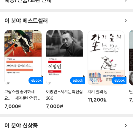
이 분야 베스트셀러
브람스를 좋아하세
이방인 - 세계문학전집
자기 앞의 생
단
요… - 세계문학전집 1
266
11,200
7
원
79
7,000
7,000
원
원
이 분야 신상품