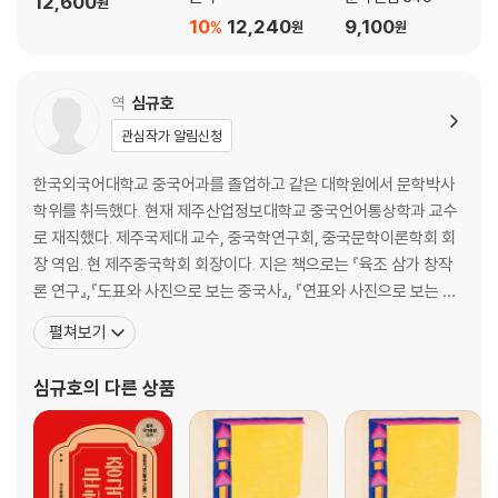
12,600
원
10
12,240
9,100
%
원
원
역
심규호
관심작가 알림신청
한국외국어대학교 중국어과를 졸업하고 같은 대학원에서 문학박사
학위를 취득했다. 현재 제주산업정보대학교 중국언어통상학과 교수
로 재직했다. 제주국제대 교수, 중국학연구회, 중국문학이론학회 회
장 역임. 현 제주중국학회 회장이다. 지은 책으로는 『육조 삼가 창작
론 연구』,『도표와 사진으로 보는 중국사』, 『연표와 사진으로 보는 중
국사』, 『한자로 세상 읽기』,『부운재』(수필집) 등이 있으며, 옮긴 책으
펼쳐보기
로는 『중국사상사-도론』, 『위치우위의 중국문화기행』, 『중국의 마르
크스주의 문학론-구추백의 영향』, 『삼성퇴의 청동문명』, 『모옌 중단
심규호
의 다른 상품
편선』(공역), 『일야서』(공역), 『마교사전』(공역