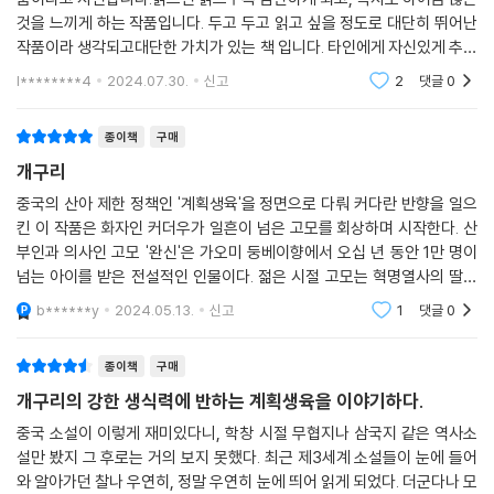
것을 느끼게 하는 작품입니다. 두고 두고 읽고 싶을 정도로 대단히 뛰어난
작품이라 생각되고대단한 가치가 있는 책 입니다. 타인에게 자신있게 추천
하고 싶은 좋은 책 입니다.자신있게 강추 합니다.
l********4
2024.07.30.
신고
2
댓글
0
종이책
구매
개구리
중국의 산아 제한 정책인 '계획생육'을 정면으로 다뤄 커다란 반향을 일으
킨 이 작품은 화자인 커더우가 일흔이 넘은 고모를 회상하며 시작한다. 산
부인과 의사인 고모 '완신'은 가오미 둥베이향에서 오십 년 동안 1만 명이
넘는 아이를 받은 전설적인 인물이다. 젊은 시절 고모는 혁명열사의 딸이
라는 출신 성분에 신식 의술까지 배운 전도유망한 신여성이었다. 그러나
b******y
2024.05.13.
신고
1
댓글
0
공군 조종사였던
종이책
구매
개구리의 강한 생식력에 반하는 계획생육을 이야기하다.
중국 소설이 이렇게 재미있다니, 학창 시절 무협지나 삼국지 같은 역사소
설만 봤지 그 후로는 거의 보지 못했다. 최근 제3세계 소설들이 눈에 들어
와 알아가던 찰나 우연히, 정말 우연히 눈에 띄어 읽게 되었다. 더군다나 모