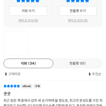
▶ 『개구리』는 생명의 본질을 추구하면서 인간성에 대한 뜨거운 사랑을 보
여 준다.
리뷰 쓰기
한줄평 쓰기
─ 마오둔 문학상 선정 위원회
▶ 중국인에게 가장 민감한 주제를 다룬 대담한 소설. ─ 《차이나 데일리》
혜택 및 유의사항
혜택 및 유의사항
리뷰
34
한줄평
61
구매리뷰
추천순
eBook
구매
굿굿
최근 읽은 책 중에서 감히 세 손가락에 들 정도로, 최고의 완성도를 가진 작
품이라고 자신합니다.읽으면 읽으수록 감탄하게 되고, 독자로 하여금 많은