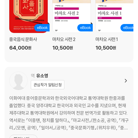
중국음식 문화사
마차오 사전 2
마차오 사전 1
64,000
10,500
10,500
원
원
원
역
유소영
관심작가 알림신청
이화여대 중어중문학과와 한국외국어대학교 통역대학원 한중과를
졸업했다. 중국 양주대학교 한국어과 외국인 교수를 지냈으며, 현재
제주대학교 통역대학원에서 강의하며 전문 번역가로 활동하고 있다.
역서로는 『이중톈, 정치를 말하다』, 『마교사전』(한소공, 공역), 『개구
리』(모옌, 공역), 『일야서』(공역), 『중국문화기행』(위치우위), 『중화
를 찾아서』(위치우위), 『부활하는 군단』, 『법문사의 불지사리』, 『몸: