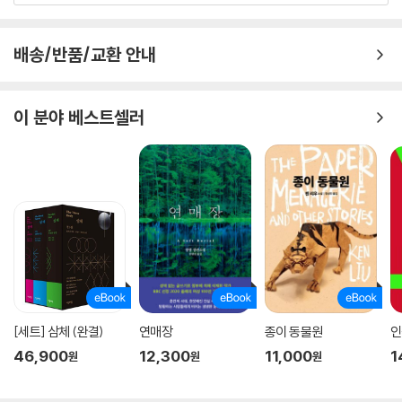
배송/반품/교환 안내
이 분야 베스트셀러
[세트] 삼체 (완결)
연매장
종이 동물원
인
46,900
12,300
11,000
1
원
원
원