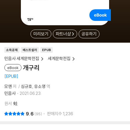
미리보기
파트너샵
공유하기
소득공제
베스트셀러
EPUB
민음사 세계문학전집
세계문학전집
개구리
eBook
EPUB
모옌
저
심규호
유소영
역
민음사
2021.06.23.
원서
蛙
9.6
판매지수
1,236
95