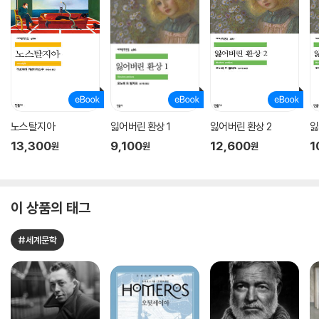
노스탈지아
잃어버린 환상 1
잃어버린 환상 2
잃
13,300
9,100
12,600
1
원
원
원
이 상품의 태그
#세계문학