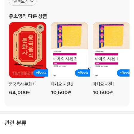
펼쳐보기
욕망과 지혜의 문화사전』(샤오춘레이), 『손자병법의 탄생』(웨난),
『샛별』(커윈루), 『안녕, 나의 어린시절』(펑슈에쥔), 『지구가 감춰놓
유소영
의 다른 상품
은 29가지 비밀』(리나),
중국음식 문화사
마차오 사전 2
마차오 사전 1
64,000
10,500
10,500
원
원
원
관련 분류