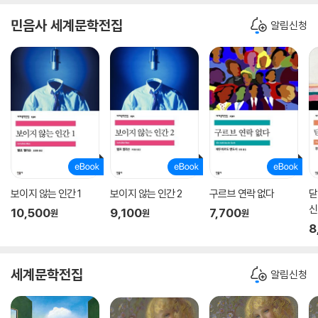
민음사 세계문학전집
알림신청
보이지 않는 인간 1
보이지 않는 인간 2
구르브 연락 없다
닫
신
10,500
9,100
7,700
원
원
원
8
세계문학전집
알림신청