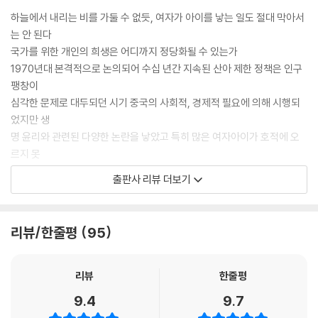
하늘에서 내리는 비를 가둘 수 없듯, 여자가 아이를 낳는 일도 절대 막아서
는 안 된다
국가를 위한 개인의 희생은 어디까지 정당화될 수 있는가
1970년대 본격적으로 논의되어 수십 년간 지속된 산아 제한 정책은 인구
팽창이
심각한 문제로 대두되던 시기 중국의 사회적, 경제적 필요에 의해 시행되
었지만 생
명 윤리와 관련된 다양한 논란을 낳았고 특히 많은 여자아이가 호적에 오
르지 못
한 채 ‘어둠의 자식’으로 남는 등 또 다른 사회 문제를 야기했다. 2012년 노
출판사 리뷰 더보기
벨 문학
상 수상 당시, 중국 민간 문화를 바탕으로 ‘환각 리얼리즘’을 탄생시켰다는
평가를
리뷰/한줄평
95
받은 모옌은 『개구리』에서 다산의 상징인 ‘개구리’ 토템을 모티프로 하여,
경제 발전
이라는 명분 아래 생명의 탄생조차 법으로 옭아매는 역사적 흐름 속에서도
리뷰
한줄평
꿋꿋이
9.4
9.7
살아 숨 쉬는 민중의 생명력을 찬미한다.