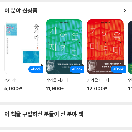
이 분야 신상품
증허락
기억을 지키다
기억을 태우다
연
5,000
11,900
12,600
1
원
원
원
이 책을 구입하신 분들이 산 분야 책