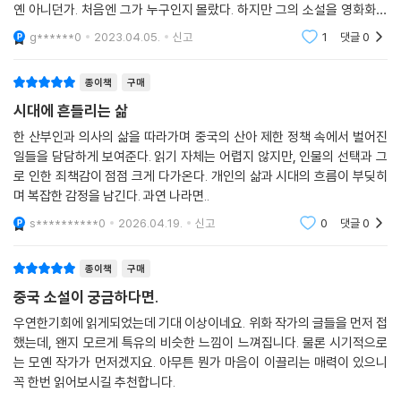
옌 아니던가. 처음엔 그가 누구인지 몰랐다. 하지만 그의 소설을 영화화한
＜붉은 수수밭＞은 기억하고 있다. 공리가 여주로 나온 영화 말이다. 아마
g******0
2023.04.05.
신고
1
댓글
0
도 영화특선으
종이책
구매
시대에 흔들리는 삶
한 산부인과 의사의 삶을 따라가며 중국의 산아 제한 정책 속에서 벌어진
일들을 담담하게 보여준다. 읽기 자체는 어렵지 않지만, 인물의 선택과 그
로 인한 죄책감이 점점 크게 다가온다. 개인의 삶과 시대의 흐름이 부딪히
며 복잡한 감정을 남긴다. 과연 나라면..
s**********0
2026.04.19.
신고
0
댓글
0
종이책
구매
중국 소설이 궁금하다면.
우연한기회에 읽게되었는데 기대 이상이네요. 위화 작가의 글들을 먼저 접
했는데, 왠지 모르게 특유의 비슷한 느낌이 느껴집니다. 물론 시기적으로
는 모옌 작가가 먼저겠지요. 아무튼 뭔가 마음이 이끌리는 매력이 있으니
꼭 한번 읽어보시길 추천합니다.