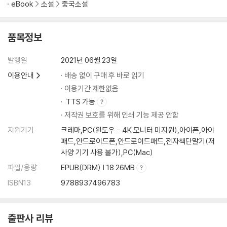
eBook
소설
중국소설
품목정보
발행일
2021년 06월 23일
이용안내
배송 없이 구매 후 바로 읽기
이용기간 제한없음
TTS 가능
저작권 보호를 위해 인쇄 기능 제공 안함
지원기기
크레마,PC(윈도우 - 4K 모니터 미지원),아이폰,아이
패드,안드로이드폰,안드로이드패드,전자책단말기(저
사양 기기 사용 불가),PC(Mac)
파일/용량
EPUB(DRM) | 18.26MB
ISBN13
9788937496783
출판사 리뷰