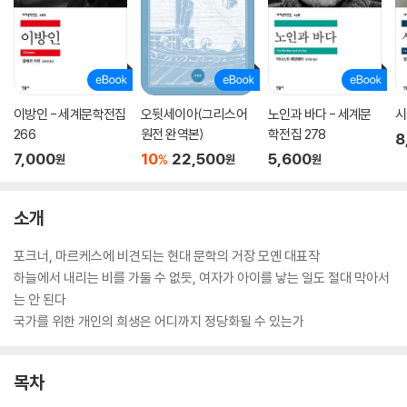
이방인 - 세계문학전집
오뒷세이아(그리스어
노인과 바다 - 세계문
시
266
원전 완역본)
학전집 278
8
7,000
10
22,500
5,600
%
원
원
원
소개
포크너, 마르케스에 비견되는 현대 문학의 거장 모옌 대표작
하늘에서 내리는 비를 가둘 수 없듯, 여자가 아이를 낳는 일도 절대 막아서
는 안 된다
국가를 위한 개인의 희생은 어디까지 정당화될 수 있는가
목차