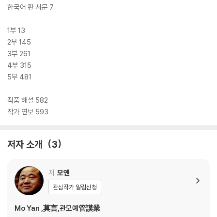
한국어 판 서문 7
1부 13
2부 145
3부 261
4부 315
5부 481
작품 해설 582
작가 연보 593
저자 소개
3
저
모옌
관심작가 알림신청
Mo Yan ,莫言,관모예管謨業