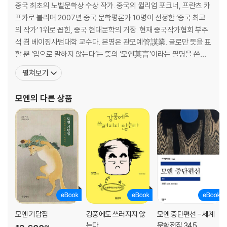
중국 최초의 노벨문학상 수상 작가. 중국의 윌리엄 포크너, 프란츠 카
프카로 불리며 2007년 중국 문학평론가 10명이 선정한 ‘중국 최고
의 작가’ 1위로 꼽힌, 중국 현대문학의 거장. 현재 중국작가협회 부주
석 겸 베이징사범대학 교수다. 본명은 관모예管謨業. 글로만 뜻을 표
할 뿐 ‘입으로 말하지 않는다’는 뜻의 ‘모옌莫言’이라는 필명을 쓴다.
1955년 산둥성 가오미시 둥베이향 다란핑안촌에서 태어났다. 초등
펼쳐보기
학교 5학년 때 문화대혁명이 일어나자 학업을 중단하고 고향에서 소
와 양을 치다가 열여덟 살에 면화가공 공장에 들어가 노동자로 일했
모옌
의 다른 상품
다. 1976년 고향을 떠나 중국 인민해방군
모옌 기담집
강풍에도 쓰러지지 않
모옌 중단편선 - 세계
는다
문학전집 345