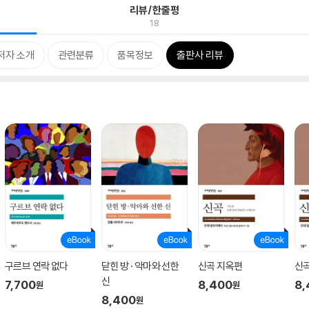
리뷰/한줄평
18
저자 소개
관련분류
품목정보
출판사 리뷰
구르브 연락 없다
닫힌 방 · 악마와 선한
신곡 지옥편
신
신
7,700
8,400
8,
원
원
8,400
원