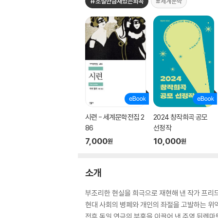
#소설만큼재밌는희곡
#세계문학
시련 - 세계문학전집 2
2024 창작희곡 공모
86
선정작
7,000
10,000
원
원
소개
부조리한 현실을 희극으로 재현해 낸 작가 프리
현대 사회의 병폐와 개인의 좌절을 고발하는 위
전후 독일 연극의 부흥을 이끌어 낸 주역 뒤렌