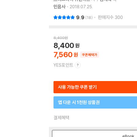
민음사
2018.07.25.
9.9
판매지수
300
18
8,400
원
8,400
7,560
쿠폰혜택가
YES포인트
사용 가능한 쿠폰 받기
앱 다운 시 1천원 상품권
결제혜택
eBook