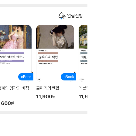
알림신청
교계의 영광과 비참
골짜기의 백합
레볼루셔너리 로드
향성
11,900
11,900
7,700
원
원
,600
원