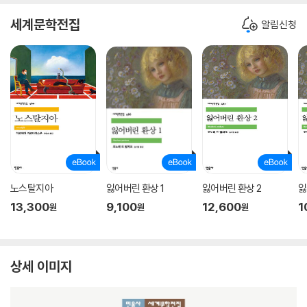
세계문학전집
알림신청
노스탈지아
잃어버린 환상 1
잃어버린 환상 2
잃
13,300
9,100
12,600
1
원
원
원
상세 이미지