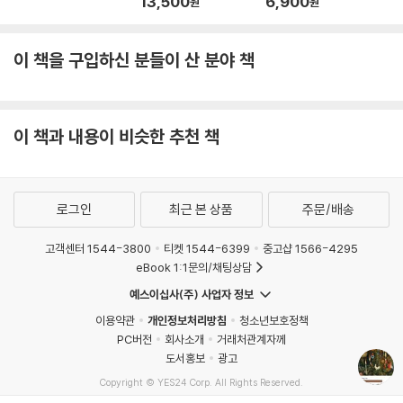
13,500
6,900
원
원
이 책을 구입하신 분들이 산 분야 책
이 책과 내용이 비슷한 추천 책
로그인
최근 본 상품
주문/배송
고객센터 1544-3800
티켓 1544-6399
중고샵 1566-4295
eBook 1:1문의/채팅상담
예스이십사(주) 사업자 정보
이용약관
개인정보처리방침
청소년보호정책
PC버전
회사소개
거래처관계자께
도서홍보
광고
Copyright © YES24 Corp. All Rights Reserved.
MATOM12