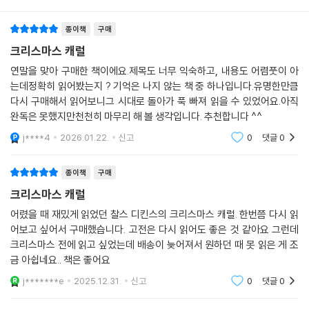
다. 주인공 레드로는 과거의 고통스러운 기억을 완전히 지우기를 원하는
종이책
구매
화학 교수다. 젊은 시절 믿었던 친구에게 배신당하고 사랑하는 여동생을
일찍 떠나보낸 것과 같은 아픈 기억을 잊게 해 주는 대신, 레드로가 만나는
크리스마스 캐럴
모든 사람에게 그 ‘망각’이 전달될 것이라고 알려 준다. 크리스마스가 다가
연말을 맞아 구매한 책이에요.제목도 너무 익숙하고, 내용도 어렴풋이 아
와 과거의 기억이 생생해져 더욱 괴로워하고 있었던 레드로는 유령의 거래
는데정확히 읽어봤는지 ? 기억은 나지 않는 책 중 하나입니다.유명한만큼
를 받아들인다. 이후 그의 삶은 오히려 더 공허하고 메마르게 변해간다. 막
다시 구매해서 읽어보니그 시대로 돌아가 푹 빠져 읽을 수 있었어요.아직
상 그런 기억이 사라지자 동정심, 연민, 공감 능력까지 상실하게 된 것이다.
완독은 못했지만천천히 마무리 해 볼 생각입니다. 추천합니다 ^^
점차 유령의 거래가 선물이 아닌 저주스러운 힘이라는 것을, 아무리 고통
j****4
2026.01.22.
신고
0
댓글
0
스럽고 아픈 기억일지라도 그 기억이 인간을 더욱 인간답게 해 주고 서로
를 단단히 묶어 주는 연결 고리임을 절실히 깨닫게 된다.
종이책
구매
크리스마스 캐럴
디킨스는 레드로를 통해 고통의 기억이 인간의 정체성을 구성하는 핵심 요
소임을 보여 준다. 고통을 지우는 행위는 결국 인간성 자체를 말살하는 것
어렸을 때 재밌게 읽었던 찰스 디킨스의 크리스마스 캐럴. 한번쯤 다시 읽
어보고 싶어서 구매했습니다. 고전은 다시 읽어도 좋은 것 같아요 그런데
과 같다는 깊은 통찰을 담고 있다. 작품은 과학적 합리성만으로는 포착할
크리스마스 전에 읽고 싶었는데 배송이 늦어져서 원하던 때 못 읽은 게 조
수 없는 인간 내면의 복잡성을 섬세하게 드러낸다. 비평가들은 이 작품들
금 아쉽네요.. 책은 좋어요
이 단순한 크리스마스 이야기를 넘어 인간의 도덕적 각성과 사회적 양심에
대한 깊은 성찰을 제공한다고 평가한다. 특히 디킨스 특유의 풍자적 문체
j*******e
2025.12.31.
신고
0
댓글
0
와 섬세한 심리 묘사는 독자들로 하여금 사회적 편견과 냉혹함을 성찰하게