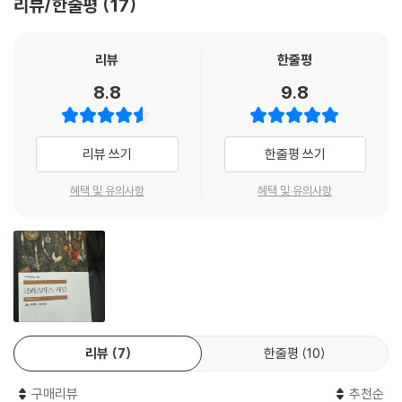
리뷰/한줄평
17
‘수전노’라는 의미의 일반명사로 ‘스크루지’가 등재되어 있을 정도다. 디킨
스의 묘사에 따르면 스크루지는 “쥐어짜고, 비틀고, 움켜잡고, 박박 긁어
모으고, 붙잡고 늘어지는 탐욕스럽고 죄 많은 늙은이! 어떤 부시가 부딪쳐
리뷰
한줄평
도 넉넉한 불길 한번 피워 낸 적 없는 부싯돌처럼 냉혹하고 날카로운 데다
8.8
9.8
비밀 많고 입을 꾹 다문 굴처럼 고독한 사람.”이다. 스크루지가 세 유령과
함께 마주하는 여정들을 통해 자신의 어린 시절을 가여워하고, 과오를 반
성하며 주위 사람에게 온정을 나눠야 함을 뼈저리게 반성하는 과정은 독자
리뷰 쓰기
한줄평 쓰기
에게도 저절로 연민을 자아낸다. 이 작품은 출간 후 일주일 만에 초판 600
0부가 소진되는 대성공을 거뒀고, 디킨스의 명성을 드높이고 당대 최고의
혜택 및 유의사항
혜택 및 유의사항
작가 반열에 올려놓는 계기가 되었다. 출간 이후 단 한 번도 절판된 적이 없
을 정도로 전 세계에 크리스마스를 대표하는 작품으로 자리매김했다. ‘개
과천선’, ‘권선징악’ 등의 서사 구조는 우리에게 새롭지 않지만, 디킨스의
작품은 자비와 온정을 나누며 한 해를 마무리하는 연말에 다시금 그 익숙
한 교훈을 상기시키는 역할을 하며 시대를 넘나들어 사랑받고 있다.
「유령에 홀린 남자와 유령의 거래」 - 고통의 기억과 인간 내면의 해방
리뷰
7
한줄평
10
크리스마스 시리즈의 다섯 번째이자 마지막 작품인「유령에 홀린 남자와
구매리뷰
추천순
유령의 거래」는 디킨스가 인간 내면의 가장 깊은 심연을 탐구하는 작품이