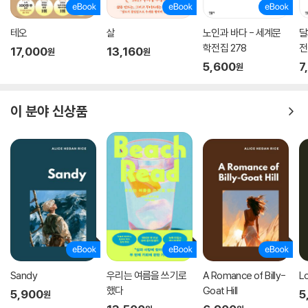
테오
살
노인과 바다 - 세계문
달
학전집 278
전
17,000
13,160
원
원
5,600
7
원
이 분야 신상품
Sandy
우리는 여름을 쓰기로
A Romance of Billy-
L
했다
Goat Hill
5,900
5
원