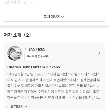
트리, 카드, 선물, 캐럴 등 우리에게 너무나 익숙하고 당연한 크리스마스의
5절 이야기의 끝 137
전통은 빅토리아 시대의 산물이거나 그 시대에 부활한 것이다. 거의 사라
질 뻔했던 크리스마스를 되살리고 현대적인 개념의 크리스마스를 만들어
유령에 홀린 남자와 유령의 거래 149
목차 더보기
낸 데는 누구보다 디킨스의 영향이 컸다. 디킨스는 사람들이 빈곤과 사회
적 불의에 대해 관심을 갖게 하는 가장 좋은 방법은 신문 사설이나 홍보물
1 주어진 선물 151
같은 것이 아니라 모두가 공감할 수 있는 크리스마스 이야기를 집필하는
2 널리 퍼진 선물 194
저자 소개
2
것이라고 믿었다. 디킨스는 1843년 12월 「크리스마스 캐럴」을 시작으로
3 파기된 선물 261
다섯 편의 중편 소설을 매해 12월마다 발표했다. 크리스마스 시리즈는 문
학사에서 독보적인 위치를 차지하며, 크리스마스를 단순한 축제일이 아닌
작품 해설 307
저
찰스 디킨스
사회적 성찰의 계기로 만들었다. 크리스마스를 맞아 소외된 이웃을 살피
작가 연보 318
관심작가 알림신청
고, 한 해를 잘 보냈음에 감사하고, 다가올 새해를 다짐하는 전통은 크리스
마스 시리즈의 대성공과 부흥을 통해 영국은 물론 전 세계에 널리 퍼지게
Charles John Huffam Dickens
됐다.
1812년 2월 7일 영국 포츠머스에서 존 디킨스와 엘리자베스 디킨스
의 여덟 자녀 중 둘째로 태어났다. 호인이었으나 다소 경제관념이 부
족한 아버지 때문에 가족은 이사를 반복해야 했고, 결국 1824년 빚
때문에 채무자 감옥에 수감되기에 이른다. 열두 살의 디킨스는 홀로
하숙을 하며 구두약 공장에서 병에 라벨 붙이는 작업을 했는데, 매일
10시간씩 일하며 주당 6실링을 받았던 이때의 혹독한 경험은 후일
펼쳐보기