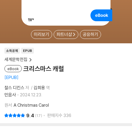
미리보기
파트너샵
공유하기
소득공제
EPUB
세계문학전집
크리스마스 캐럴
eBook
EPUB
찰스 디킨스
저
김희용
역
민음사
2024.12.23.
원서
A Christmas Carol
9.4
판매지수
336
17