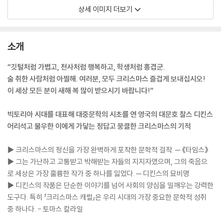
상세 이미지 더보기
소개
“깃털처럼 가볍고, 천사처럼 행복하고, 학생처럼 흥겹군.
술 취한 사람처럼 아찔해. 여러분, 모두 크리스마스 즐겁게 보내십시오!
이 세상 모든 분이 새해 복 많이 받으시기 바랍니다!”
빅토리아 시대를 대표해 대중문학의 시초를 연 영국의 대문호 찰스 디킨스
어리석고 불우한 이에게 가닿는 정답고 뭉클한 크리스마스의 기적
▶ 크리스마스의 정신을 가장 완벽하게 포착한 문학적 걸작. ─ 《타임스》
▶ 그는 가난하고 고통받고 박해받는 자들의 지지자였으며, 그의 죽음으
로 세상은 가장 훌륭한 작가 중 하나를 잃었다. ─ 디킨스의 묘비명
▶ 디킨스의 작품은 단순한 이야기를 넘어 사회의 양심을 일깨우는 강력한
도구다. 특히 「크리스마스 캐럴」은 우리 시대의 가장 중요한 문학적 성취
중 하나다. - 토마스 칼라일