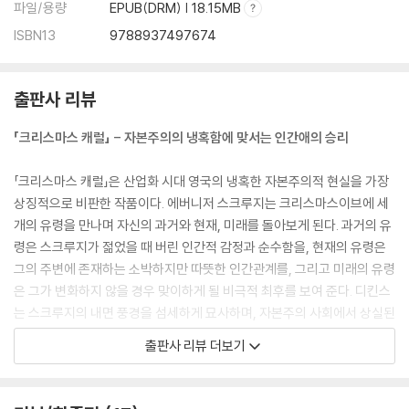
파일/용량
EPUB(DRM) | 18.15MB
ISBN13
9788937497674
출판사 리뷰
「크리스마스 캐럴」 - 자본주의의 냉혹함에 맞서는 인간애의 승리
「크리스마스 캐럴」은 산업화 시대 영국의 냉혹한 자본주의적 현실을 가장
상징적으로 비판한 작품이다. 에버니저 스크루지는 크리스마스이브에 세
개의 유령을 만나며 자신의 과거와 현재, 미래를 돌아보게 된다. 과거의 유
령은 스크루지가 젊었을 때 버린 인간적 감정과 순수함을, 현재의 유령은
그의 주변에 존재하는 소박하지만 따뜻한 인간관계를, 그리고 미래의 유령
은 그가 변화하지 않을 경우 맞이하게 될 비극적 최후를 보여 준다. 디킨스
는 스크루지의 내면 풍경을 섬세하게 묘사하며, 자본주의 사회에서 상실된
인간성을 회복하는 과정을 놀라울 만큼 일관되게 그려낸다.
출판사 리뷰 더보기
주인공 스크루지 영감은 디킨스가 창조한 유명한 소설 등장인물들 가운데
서도 가장 널리 알려진 인물이다. 오늘날 옥스퍼드 영어 사전에 ‘구두쇠’,