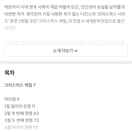
빅토리아 시대 영국 사회의 계급 차별과 빈곤, 인간성의 상실을 날카롭게
비판한 작가. 영국인이 가장 사랑한 작가 찰스 디킨스의 ‘크리스마스 시리
즈’ 중편 2편을 모은『크리스마스 캐럴』이 민음사 세계문학전집으로 출간
되었다.
디킨스는 빅토리아 시대 영국 사회의 계급 차별과 빈곤, 인간성의 상실을
날카롭게 비판한 작가로 그의 작품들은 오랫동안 문학사에서 중요한 위치
소개 더보기
를 차지해 왔다. 어린 시절 가난한 가정에서 아버지의 채무로 인해 공장에
서 노동을 강요받은 경험은 그의 문학 세계의 근간이 되었다. 저널리스트
로 시작해 『픽윅 클럽 여행기』를 연재하며 문학계에 큰 반향을 일으켰고,
목차
『올리버 트위스트』, 『위대한 유산』 등의 대표작을 통해 당대 영국 사회의
계급 차별, 아동 노동, 교육 제도의 모순을 낱낱이 파헤쳤다. 그의 작품들은
크리스마스 캐럴 7
풍부한 캐릭터 묘사와 섬세한 풍자, 인간에 대한 깊은 공감을 바탕으로 사
회적 메시지를 전달했다. 19세기 영국 문학사에서 가장 대중적이면서도
머리말 9
예술적인 작가로 평가받는 디킨스는 문학이 단순한 예술이 아니라 사회 개
1절 말리의 유령 11
혁의 강력한 무기가 될 수 있음을 보여 준 작가였다.
2절 첫 번째 정령 43
3절 두 번째 정령 73
디킨스는 ‘크리스마스를 발명한 사람’으로 널리 알려져 있다. 크리스마스
4절 마지막 정령 111