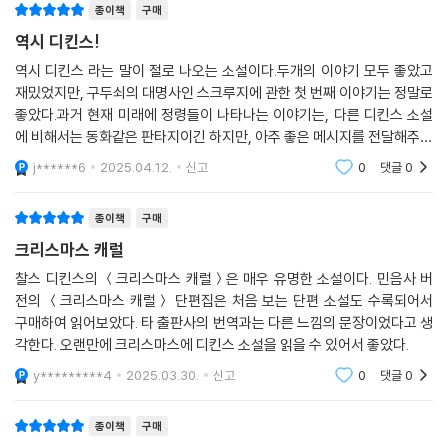
만든다. 「크리스마스 캐럴」과 「유령에 홀린 남자와 유령의 거래」두 작품의
종이책
구매
정점은 스크루지와 레드로 교수가 쓸쓸하게 고립되어 있던 삶에서 벗어나
역시 디킨스!
크리스마스 만찬을 참여하고 주최하면서 가족의 중요성, 용서, 타인에 대
역시 디킨스 라는 말이 절로 나오는 소설이다.두개의 이야기 모두 좋았고
한 연민을 되새기고 그러한 크리스마스 정신이 독자의 깨달음으로 이어지
재밌었지만, 구두쇠의 대명사인 스크루지에 관한 첫 번째 이야기는 정말로
는 순간이라고 할 수 있을 것이다.
좋았다.과거 현재 미래에 정령들이 나타나는 이야기는, 다른 디킨스 소설
에 비해서는 동화같은 판타지이긴 하지만, 아주 좋은 메시지를 전달해주는
데 있어서 아무런 문제가 되지 않는다. 디킨스의 필력과 감동적인 이야기
j******6
2025.04.12.
신고
0
댓글
0
가 합쳐질 때, 역
종이책
구매
크리스마스 캐럴
찰스 디킨스의 ＜크리스마스 캐럴＞은 매우 유명한 소설이다. 민음사 버
전의 ＜크리스마스 캐럴＞ 단편집은 처음 보는 단편 소설도 수록되어서
구매하여 읽어보았다. 타 출판사의 번역과는 다른 느낌의 문장이었다고 생
각한다. 오랜만에 크리스마스에 디킨스 소설을 읽을 수 있어서 좋았다.
y*********4
2025.03.30.
신고
0
댓글
0
종이책
구매