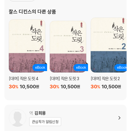
여러 작품의 토대가 되었다. 집안 형편으로 결국 학교를 그만두고 속
기술을 배워 의회 기자로 일했으나 문학에 대한 꿈을 접지 않았고, 18
찰스 디킨스
의 다른 상품
33년 『먼슬리 매거진』에 첫 단편 「
[대여] 작은 도릿 4
[대여] 작은 도릿 3
[대여] 작은 도릿 2
30
10,500
30
10,500
30
10,500
%
%
%
원
원
원
역
김희용
관심작가 알림신청