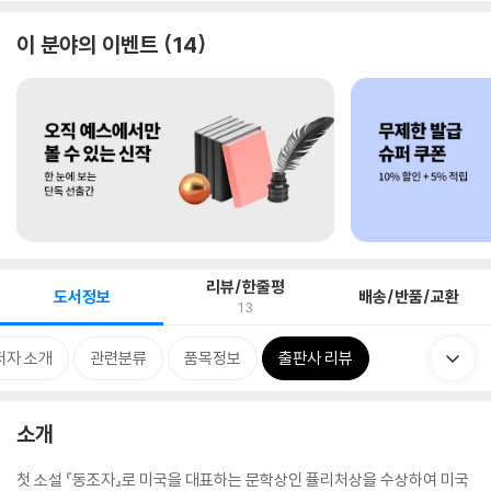
이 분야의 이벤트
14
리뷰/한줄평
도서정보
배송/반품/교환
13
저자 소개
관련분류
품목정보
출판사 리뷰
소개
첫 소설 『동조자』로 미국을 대표하는 문학상인 퓰리처상을 수상하여 미국