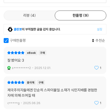
가리키는 말은 동일하다). 그렇게 프랑스는 인도차이나를 구성하는 세 나
라의 ‘아버지’ 국가임을 자처했다. 베트남인들은 베트남 전쟁 이전부터 많
리뷰
4
한줄평
9
은 수가 프랑스에 정착했는데, 이민 2세대까지 생겨난 이들 정착민과, ‘보
트피플’로서 전쟁 이후에 난민으로 프랑스에 당도한 이들의 정치적 견해
역시 첨예하게 갈린다. 소설은 이같이 같은 베트남인들 사이의 사상적 차
클린봇
이 부적절한 글을 감지 중입니다.
설정
이, 식민주의 본국인 프랑스인의 이들을 향한 시혜적이면서도 기만적인 입
구매한줄평
추천순
장, 원치 않게 ‘인도차이나’로 묶였으나 서로 다른 처지인 베트남-라오스-
캄보디아인들의 입장(베트남은 1978년부터 캄보디아 및 크메르 루주와
전쟁을 벌였다), 거기에 같은 식민지였고 프랑스 사회 및 계급의 최하위 신
eBook
구매
세에 처하게 된 아랍인들의 입장 등 온갖 이념과 갈등 요소가 1980년대 초
잘 봤어요:3
파리에서 격돌하는 모습을 스릴러의 틀을 빌려 이야기한다.
s*********2
2025.12.01.
1
■ 내용과 문체 모두에서
전작을 뛰어넘은 후속작이자 새로운 걸작
종이책
구매
제국주의자들에겐 단순히 스파이물일 소재가 식민지배를 경험한
퓰리처상을 수상한 『동조자』가 뛰어난 에스피오나주(첩보 소설)이기도
자에 의해 쓰여질 때
했듯, 『헌신자』는 위의 모든 첨예한 요소들을 하나하나 쌓아 올리며 긴장
c*****g
2025.06.26.
1
을 더해 간다는 면모에서 무척이나 빼어난 스릴러이기도 하다. 주인공