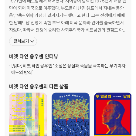
1971년에 베트남에서 태어났다. 사이공이 함락된 1975년에 해상 난
11장 297
민이 되어 미국으로 이주했다. 부모들이 난민 캠프에서 지내는 동안
12장 319
응우옌은 위탁 가정에 맡겨지기도 했다 고 한다. 그는 전쟁에서 패배
13장 339
한 남베트남 진영에 속한 부모 아래 미국 문화와 언어를 습득하면서
14장 371
자랐다. 따라서 전쟁에 승리한 사회주의국가 베트남인의 관점도 아니
15장 394
고, 순수한 서구인의 관점도 아닌 독특한 위치의 시각을 지니고 있다.
펼쳐보기
그러한 관점을 장편소설로 구현한 《동조자》로 2016년 퓰리처상을
4부 423
받았다. 그 외에도 앤드루 카네기메달 문학 부문, 팬 포크너상, 데이
비엣 타인 응우옌
인터뷰
턴 문학 평화상, 에드거 어워드 신인 소설상, 아
16장 425
[읽다]
비엣 타인 응우옌 "소설은 상실과 죽음을 극복하는 무기이자,
17장 458
애도의 방식"
18장 482
19장 514
비엣 타인 응우옌
의 다른 상품
20장 539
21장 564
에필로그 591
감사의 말 607