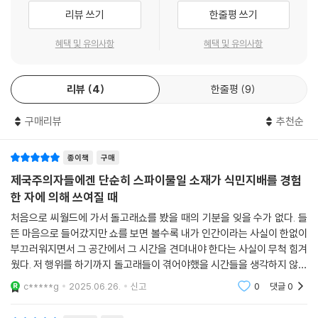
일하게 되는데, 그곳은 식당이라기보다는 마약 밀매를 위한 보스의 전초기
리뷰 쓰기
한줄평 쓰기
지다. 또한 ‘나’는 편집자인 당고모를 통해 프랑스 지식인들을 만나게 되고,
식민지 본국인의 교만한 태도를 지닌 그들의 언행에 모욕을 느낀다. ‘나’는
혜택 및 유의사항
혜택 및 유의사항
일종의 보복처럼, 보스의 밀매품인 해시시와 마약을 당고모를 통해 이들에
게 팔기로 한다.
리뷰
4
한줄평
9
이제 ‘나’는 일본인 관광객인 척 위장하고 마약 배달을 하러 파리의 뒷골목
구매리뷰
추천순
을 누비는데, 보스의 마약 판매 루트는 원래 아랍계 갱단의 구역이다. 두목
인 사이드가 파리를 떠난 사이에 보스는 이 지역을 장악하기로 했는데,
‘나’는 어느 날 배달길에 사이드의 부하들과 마주쳐 엉겁결에 그들을 때려
종이책
구매
눕히고 달아난다. 이제 베트남계 갱단과 아랍계 갱단 사이에 전쟁이 선포
제국주의자들에겐 단순히 스파이물일 소재가 식민지배를 경험
된 것이다.
한 자에 의해 쓰여질 때
처음으로 씨월드에 가서 돌고래쇼를 봤을 때의 기분을 잊을 수가 없다. 들
또한 ‘나’와 본은 파리에 거주하는, 공산주의를 지지하는 베트남인들의 모
뜬 마음으로 들어갔지만 쇼를 보면 볼수록 내가 인간이라는 사실이 한없이
임인 ‘협회’를 방문한다. 반공주의자인 본은 협회 사람들을 증오하고,
부끄러워지면서 그 공간에서 그 시간을 견뎌내야 한다는 사실이 무척 힘겨
‘나’는 이곳에서도 마약 판매 루트를 개척하기로 한다. 본은 그들을 고문한
웠다. 저 행위를 하기까지 돌고래들이 겪어야했을 시간들을 생각하지 않을
‘정치위원’이 협회가 주관하는 공연에 참석하리라는 정보를 듣고, 그를 암
수 없었고, 이것을 쇼로 즐기는 인간의 무리가 매우 잔인하게 느껴졌다. 같
c*****g
2025.06.26.
신고
0
댓글
0
살하려는 계획을 세운다. 이제 ‘나’는 정치위원 만의 정체를 모르는 본의 암
은 생명체로
살 계획을 막는 동시에, 두 갱단의 싸움에서 살아남아야 한다는 절체절명