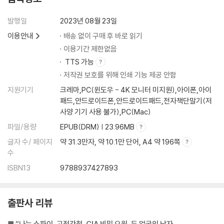
발행일
2023년 08월 23일
이용안내
배송 없이 구매 후 바로 읽기
이용기간 제한없음
TTS 가능
저작권 보호를 위해 인쇄 기능 제공 안함
지원기기
크레마,PC(윈도우 - 4K 모니터 미지원),아이폰,아이
패드,안드로이드폰,안드로이드패드,전자책단말기(저
사양 기기 사용 불가),PC(Mac)
파일/용량
EPUB(DRM) | 23.96MB
글자 수/ 페이지
약 31.3만자, 약 10.1만 단어, A4 약 196쪽
수
ISBN13
9788937427893
출판사 리뷰
■ “나는 스파이, 고정간첩, CIA 비밀 요원, 두 얼굴의 남자