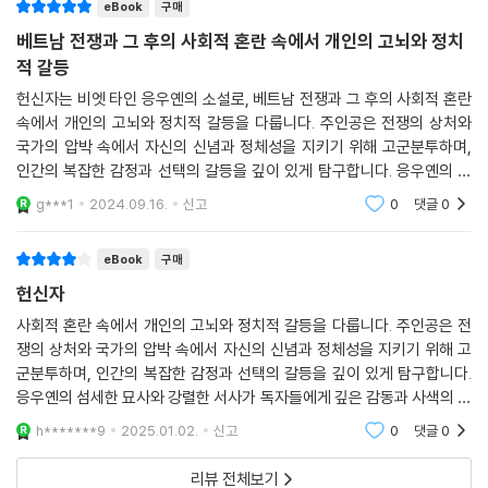
eBook
구매
의 위기에 처하게 된다.
베트남 전쟁과 그 후의 사회적 혼란 속에서 개인의 고뇌와 정치
적 갈등
■ ‘인도차이나’라고 불린 세 나라,
그리고 그것의 아버지, 프랑스
헌신자는 비엣 타인 응우옌의 소설로, 베트남 전쟁과 그 후의 사회적 혼란
속에서 개인의 고뇌와 정치적 갈등을 다룹니다. 주인공은 전쟁의 상처와
국가의 압박 속에서 자신의 신념과 정체성을 지키기 위해 고군분투하며,
『동조자』가 베트남전과 냉전의 이념과 갈등 상황을 그렸다면, 후속작인
인간의 복잡한 감정과 선택의 갈등을 깊이 있게 탐구합니다. 응우옌의 섬
『헌신자』는 미국이 침략하기 전, 1858년부터 베트남을 식민화한 프랑스
세한 묘사와 강렬한 서사가 독자들에게 깊은 감동과 사색의 기회를 제공합
를 배경으로 하여 식민주의의 그늘과 현재를 담았다. 프랑스는 베트남, 라
g***1
2024.09.16.
신고
0
댓글
0
니다. 역사적 배경
오스, 캄보디아를 통치하면서 이 지역을 ‘인도차이나’라고 불렀고, 1954
년에 철수하기까지 장장 96년 동안 점령했다. 사실 베트남의 외세 간섭은
eBook
구매
송나라 시기 중국으로부터 이어지지만, 가장 가혹한 식민 통치국은 프랑스
헌신자
와, 2차 대전 시기의 일본이었다. 백 년 가까이 이어진 프랑스의 식민 통치
사회적 혼란 속에서 개인의 고뇌와 정치적 갈등을 다룹니다. 주인공은 전
는 베트남 전통 문자의 소멸을 비롯하여 문화 자체를 바꿨고, 토지와 갖은
쟁의 상처와 국가의 압박 속에서 자신의 신념과 정체성을 지키기 위해 고
물자를 수탈하여 베트남인들을 궁핍으로 내몰았다.
군분투하며, 인간의 복잡한 감정과 선택의 갈등을 깊이 있게 탐구합니다.
응우옌의 섬세한 묘사와 강렬한 서사가 독자들에게 깊은 감동과 사색의 기
특히 프랑스는 많은 제국주의 열강들이 그랬듯이 선교사를 먼저 베트남에
회를 제공합니다. 역사적 배경과 인간 드라마가 어우러진 강렬한 작품입니
h*******9
2025.01.02.
신고
0
댓글
0
들여보냈고 이 사제들과 가톨릭교도를 보호한다는 구실로 베트남을 침략
다.
했는데, 작중 화자인 ‘나’가 프랑스인 신부의 사생아로 태어났다는 점은 이
리뷰 전체보기
와 같은 맥락에서 의미심장하다(프랑스어와 영어에서 ‘신부’와 ‘아버지’를