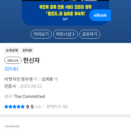
미리보기
파트너샵
공유하기
소득공제
EPUB
헌신자
eBook
EPUB
비엣 타인 응우옌
저
김희용
역
민음사
2023.08.23.
원서
The Committed
9.5
판매지수
90
13
12,600
원