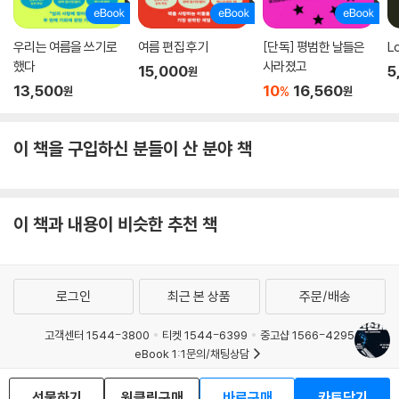
우리는 여름을 쓰기로
여름 편집 후기
[단독] 평범한 날들은
L
했다
사라졌고
15,000
5
원
13,500
10
16,560
%
원
원
이 책을 구입하신 분들이 산 분야 책
이 책과 내용이 비슷한 추천 책
로그인
최근 본 상품
주문/배송
고객센터 1544-3800
티켓 1544-6399
중고샵 1566-4295
eBook 1:1문의/채팅상담
예스이십사(주) 사업자 정보
선물하기
원클릭구매
바로구매
카트담기