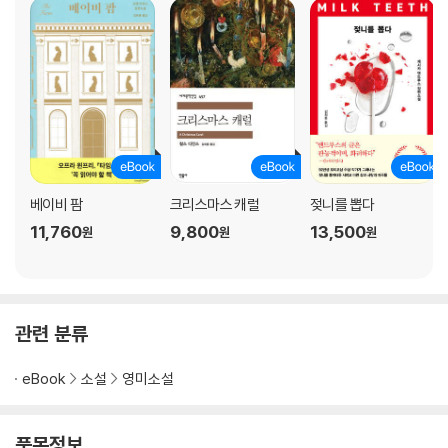
베이비 팜
크리스마스 캐럴
젖니를 뽑다
11,760
9,800
13,500
원
원
원
관련 분류
eBook
소설
영미소설
품목정보