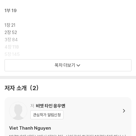
1부 19
1장 21
2장 52
3장 84
4장 118
5장 145
목차 더보기
2부 167
6장 169
저자 소개
2
7장 194
8장 220
9장 247
저
비엣 타인 응우옌
10장 279
관심작가 알림신청
3부 295
Viet Thanh Nguyen