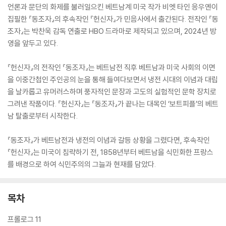
언론과 문단의 화제를 불러일으킨 베트남계 미국 작가 비엣 타인 응우옌이
집필한 『동조자』의 후속작인 『헌신자』가 민음사에서 출간된다. 전작인 『동
조자』는 박찬욱 감독 연출로 HBO 드라마로 제작되고 있으며, 2024년 방
영을 앞두고 있다.
『헌신자』의 전작인 『동조자』는 베트남전 직후 베트남과 미국 사회의 이면
을 이중간첩인 주인공의 눈을 통해 들여다보면서 냉전 시대의 이념과 대립
을 날카롭고 유머러스하며 풍자적인 문장과 고도의 실험적인 문학 장치로
그려낸 작품이다. 『헌신자』는 『동조자』가 끝나는 대목인 ‘보트피플’의 베트
남 탈출로부터 시작한다.
『동조자』가 베트남전과 냉전의 이념과 갈등 상황을 그렸다면, 후속작인
『헌신자』는 미국이 침략하기 전, 1858년부터 베트남을 식민화한 프랑스
를 배경으로 하여 식민주의의 그늘과 현재를 담았다.
목차
프롤로그 11