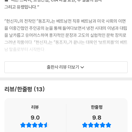
그리고 유령입니다.”
『헌신자』의 전작인 『동조자』는 베트남전 직후 베트남과 미국 사회의 이면
을 이중간첩인 주인공의 눈을 통해 들여다보면서 냉전 시대의 이념과 대립
을 날카롭고 유머러스하며 풍자적인 문장과 고도의 실험적인 문학 장치로
그려낸 작품이다. 『헌신자』는 『동조자』가 끝나는 대목인 ‘보트피플’의 베트
남 탈출로부터 시작한다.
베트콩 수용소에서 가혹한 고문과 철저한 ’재교육‘ 끝에 깨달음을 얻은
출판사 리뷰 더보기
‘나’와 친구인 본은 선박을 타고 갖은 고초를 겪은 후에 1980년대 초 ‘아버
지의 나라’인 프랑스에 도착한다. 그들을 공항에서 기다리는 사람은 친구
이자 정치위원인 만이 파리에 심어둔 첩자 ‘당고모’다. 당고모와 처음으로
리뷰/한줄평
13
만나 이야기를 나눈 ‘나’는 상상했던 바와 큰 차이를 보이는 당고모의 정치
적 태도에 당황하고, 더욱이 그녀가 공산주의자라는 사실에 분노하는 본
때문에 그 집에 머무르지 못하고 숙소를 옮긴다.
리뷰
한줄평
9.0
9.8
그들이 의탁하기로 한 인물은 그들과 같은 배를 타고 베트남을 떠났던 갱
스터 ‘보스’다. ‘나’와 본은 보스의 명에 따라 ‘파리 최악의 베트남 식당’에서