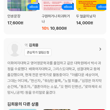
인생 문장
구원하거나 파괴하거
두 얼굴의 남자
나
17,600
14,000
원
원
10
10,800
%
원
역
김희용
관심작가 알림신청
이화여자대학교 영어영문학과를 졸업하고 같은 대학원에서 박사 과
정을 수료했다. 배화여자대학교, 그리스도대학교, 성결대학교 등에
출강했으며, 현재 전문 번역가로 활동중이다. 『아름다운 세상이여,
그대는 어디에』 『헌신자』 『워싱턴 블랙』 『노멀 피플』 『심장은 마지막
순간에』 『동조자』 『결혼이라는 소설』 『오 헨리 단편선』 『로마제국 쇠
망사』(공역) 등을 우리말로 옮겼다.
김희용
의 다른 상품