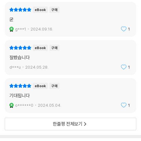
‘나’와 그의 친구 본이 프랑스에서 살아남을 수단으로 선택한 것은 베트남
계 갱단의 마약 밀매로, (주로 인도차이나 지역에서 생산되기도 한) 마약
eBook
구매
은 이 소설에서 또 다른 긴장과 복선을 제공한다. ‘나’는 프랑스의 위선적인
굳
지식인들과 베트남 정착민들을 상대로 복수하듯 마약을 밀거래하지만, 그
g***1
2024.09.16.
1
와 동시에 자신도 그것에 중독되어 환각에 시달린다.
인종이 다른 두 갱단이 서로에게 복수가 복수를 낳는 납치와 폭력 행각을
eBook
구매
벌이는 가운데, 이중첩자였던 ‘나’는 두 진영 사이에서 아슬아슬하게 줄타
잘봤습니다
기 하면서, 그 어느 쪽 상황에서도 가장 인간다운 선택을 하기 위해 애쓴다.
d***u
2024.05.28.
1
그의 머릿속에는 그가 예전에 죽게 한 이들의 유령들이 여전히 출몰하고,
『동조자』에서 그가 구하지 못한 여성 첩자에 대한 죄의식 또한 그대로다.
이 같은 복잡한 상황과 심리를 작가는 거미줄처럼 엮어내며 주인공이 느끼
eBook
구매
는 아이러니와 고통을 가장 가혹한 블랙 유머를 통해 묘사하는데, 이런 독
기대됩니다
특하고 지적인 유머 감각은 전편 『동조자』보다 더욱 예리해져서, 실제로
o******0
2024.05.04.
1
읽는 이가 폭소할 수밖에 없는 페이지들의 연속이다.
미국의 많은 소설가들과 매체들이 『헌신자』가 전작을 뛰어넘는 드문 후속
한줄평 전체보기
작임을 강조하는 것도 이 때문일 것이다. 작가 말런 제임스는 “전작에 버금
가다가 어느 순간 그것을 뛰어넘는다.”는 평을 남겼고, 퓰리처상을 수상한