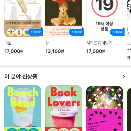
테오
살
히티드 라이벌리
그
-
17,000
13,160
17,000
원
원
원
집
9
이 분야 신상품