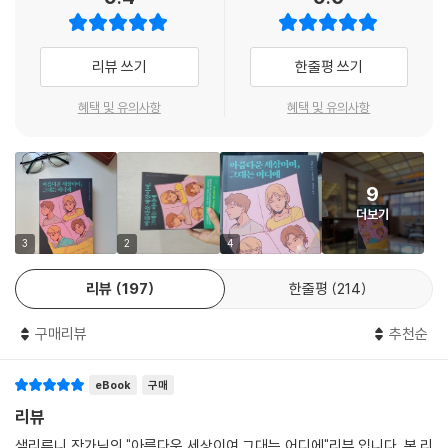
들과 함께 집세를 모아 한집에 살며 캄캄한 미래를 예감하는 그녀에게 유
일한 위로는 어릴 때부터 함께 자란 사이먼이다. 의회 보좌관으로 일하는
그는 큰 키에 훤칠한 외모를 지녔으며 미모의 어린 여성들과 데이트를 한
리뷰 쓰기
한줄평 쓰기
다. 그녀는 같은 도시에 살면서 적당한 거리에서 친밀한 친구 관계를 유지
하던 그와 감정이 뒤엉켜버린다.
혜택 및 유의사항
혜택 및 유의사항
서른을 앞둔 절친한 사이의 앨리스와 아일린은 서로의 근황과 연애 소식은
물론이고, 인류 문명이 붕괴에 직면했고 아름다움은 죽었으며 예술은 상품
9
화되었다는 생각까지 서로의 모든 것을 공유하지만, 정작 오랫동안 만나지
더보기
않는다. 그러던 어느 날 네 사람이 앨리스의 저택에 모여 며칠을 보내게 되
고, 그동안 쌓였던 오해와 서로의 입장 차이에서 비롯된 원망을 토로하면
3
2
4
서 감정적으로 치닫게 된다. 결국 네 사람은 자신들이 우정과 사랑의 관계
리뷰
197
한줄평
214
로 연결된 불완전한 존재라는 사실을 깨닫고, 아무도 사랑하지 않는 것보
다 누군가를 사랑하기로 선택한다.
구매리뷰
추천순
사회, 철학, 정치 등 다양한 분야에서 의견을 주고받지만, 아이러니하게도
eBook
구매
정작 서로를 향한 원망과 오해는 말하지 못하고 괴로워하는 것이 아마도
이 시대 청춘의 모습일 것이다. 누구나 어릴 적 상상했던 서른은 분명 자신
리뷰
에 대해 잘 알고 절친한 친구와 깊은 우정을 나누며 연인과 성숙한 사랑을
샐리루니 작가님의 "아름다운 세상이여 그대는 어디에"리뷰 입니다. 본 리