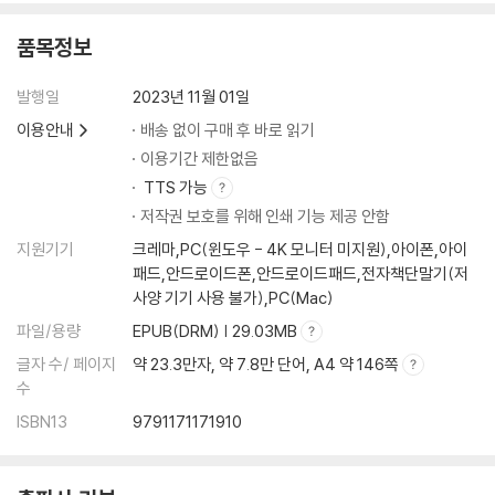
품목정보
발행일
2023년 11월 01일
이용안내
배송 없이 구매 후 바로 읽기
이용기간 제한없음
TTS 가능
저작권 보호를 위해 인쇄 기능 제공 안함
지원기기
크레마,PC(윈도우 - 4K 모니터 미지원),아이폰,아이
패드,안드로이드폰,안드로이드패드,전자책단말기(저
사양 기기 사용 불가),PC(Mac)
파일/용량
EPUB(DRM) | 29.03MB
글자 수/ 페이지
약 23.3만자, 약 7.8만 단어, A4 약 146쪽
수
ISBN13
9791171171910