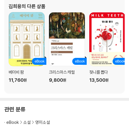
김희용
의 다른 상품
베이비 팜
크리스마스 캐럴
젖니를 뽑다
11,760
9,800
13,500
원
원
원
관련 분류
eBook
소설
영미소설