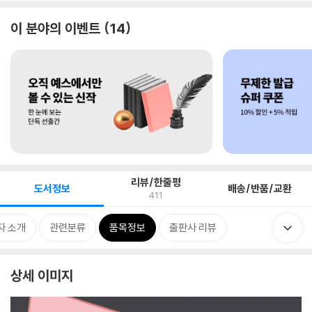
이 분야의 이벤트
14
리뷰/한줄평
도서정보
배송/반품/교환
411
자 소개
관련분류
품목정보
출판사 리뷰
상세 이미지