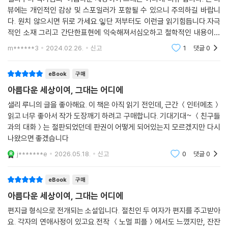
하는 모습일 터다. 하지만 진짜 어른이 되는 일은 과거의 상처로 인해 한없
뷰에는 개인적인 감상 및 스포일러가 포함될 수 있으니 주의하길 바랍니
이 유약해진 자신을 끊임없이 마주하며 스스로 불완전한 존재임을 깨닫는
다. 원치 않으시면 뒤로 가세요.잏단 저부터도 이런글 읽기힘듭니다.자극
것일지도 모른다. 그렇기에 그럼에도 불구하고 세상을 원망하고 모두를 미
적인 소재 그리고 간단한표현에 익숙해져서심오하고 철학적인 내용이들
워하기보다 다시 사랑하는 것이야말로 어른이 되어버린 그들이 할 수 있는
어가면 숙면에 취하게됩니다.그래서 이책을 5점 드리겠습니다. 소양이 부
m******3
2024.02.26.
신고
1
댓글
0
족해좋은글을 알아볼수
가장 아름다운 일이 아닐까.
eBook
구매
아름다운 세상이여, 그대는 어디에
샐리 루니의 글을 좋아해요. 이 책은 아직 읽기 전인데, 근간 ＜인터메초＞
읽고 너무 좋아서 작가 도장깨기 하려고 구매합니다. 기대기대~ ＜친구들
과의 대화＞는 절판되었던데 판권이 어떻게 되어있는지 모르겠지만 다시
나왔으면 좋겠습니다
j*******e
2026.05.18.
신고
0
댓글
0
eBook
구매
아름다운 세상이여, 그대는 어디에
편지글 형식으로 전개되는 소설입니다. 절친인 두 여자가 편지를 주고받아
요. 각자의 연애사정이 있고요.전작 ＜노멀 피플＞에서도 느꼈지만, 잔잔