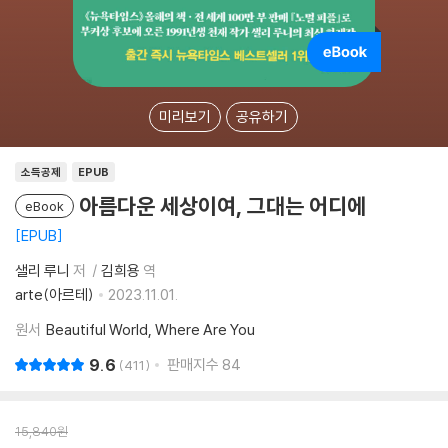
미리보기
공유하기
소득공제
EPUB
아름다운 세상이여, 그대는 어디에
eBook
EPUB
샐리 루니
저
김희용
역
arte(아르테)
2023.11.01.
원서
Beautiful World, Where Are You
9.6
판매지수
84
411
15,840
원