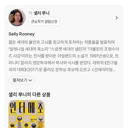
살아가는 청춘들의 지적이고 대담한 이야기를 다룬 작품으로 애타게 기다
려온 독자들의 가슴을 깊이 파고드는 뜨거운 감동을 선사할 것이다.
저
샐리 루니
관심작가 알림신청
Sally Rooney
젊은 세대의 불안과 고뇌를 정교하게 포착하는 작품들을 발표하며
‘밀레니얼 세대의 목소리’ ‘스냅챗 세대의 샐린저’ ‘더블린의 프랑수아
즈 사강’이라는 찬사를 받아온 아일랜드의 소설가. 1991년생으로, 트
리니티 칼리지 영문학과에서 학사와 석사를 받았다. 데뷔작 《친구들
과의 대화》(2017)로 폴리오 문학상 후보에 오르고 <선데이타임스>
올해의 젊은 작가상을 수상하는 등 데뷔와 동시에 평단과 독자로부터
펼쳐보기
큰 호응을 얻었다. 이후 스물일곱 살에 발표한 두 번째 장편 《노멀 피
플》(2018)이 부커상 후보에 오르고, 전 세계 46개 언어로 번역 출간
샐리 루니
의 다른 상품
되며 100만 부 이상 판매되면서 젊은