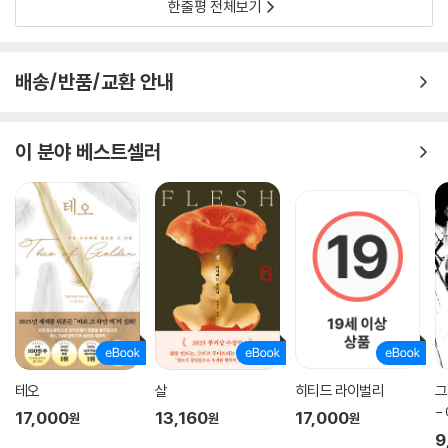
한줄평 전체보기
배송/반품/교환 안내
이 분야 베스트셀러
테오
살
히티드 라이벌리
그
-
17,000
13,160
17,000
원
원
원
집
9