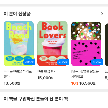
이 분야 신상품
우리는 여름을 쓰기로
여름 편집 후기
[단독] 평범한 날들은
L
했다
사라졌고
15,000
5
원
13,500
10
16,560
%
원
원
이 책을 구입하신 분들이 산 분야 책