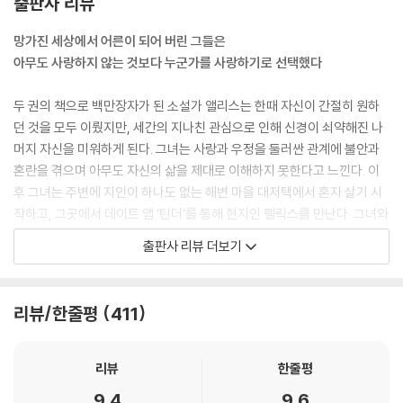
출판사 리뷰
망가진 세상에서 어른이 되어 버린 그들은
아무도 사랑하지 않는 것보다 누군가를 사랑하기로 선택했다
두 권의 책으로 백만장자가 된 소설가 앨리스는 한때 자신이 간절히 원하
던 것을 모두 이뤘지만, 세간의 지나친 관심으로 인해 신경이 쇠약해진 나
머지 자신을 미워하게 된다. 그녀는 사랑과 우정을 둘러싼 관계에 불안과
혼란을 겪으며 아무도 자신의 삶을 제대로 이해하지 못한다고 느낀다. 이
후 그녀는 주변에 지인이 하나도 없는 해변 마을 대저택에서 혼자 살기 시
작하고, 그곳에서 데이트 앱 ‘틴더’를 통해 현지인 펠릭스를 만난다. 그녀와
아주 다른 사람인 그는 물류 창고에서 일하고 평소 책을 읽지 않는다. 그는
출판사 리뷰 더보기
자신의 삶에 주어진 고통을 회피하고 과도하게 솔직한 면이 그녀의 신경을
긁지만, 노래를 아름답게 부를 줄 알고 그녀에게 진정으로 마음을 쓴다. 두
사람은 서로에게 원하는 사람이 되어 주지 못해 미안해하지만, 너무나 다
리뷰/한줄평
411
르기 때문에 서로를 원하기 시작한다.
앨리스의 대학 친구인 아일린은 자신의 인생이 실패했다고 생각하는 문학
리뷰
한줄평
잡지 편집자다. 오래 만난 남자친구 에이든과 헤어지고 원하지 않는 사람
9.4
9.6