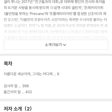
샐리 루니는 2017년 『친구들과의 대화』로 데뷔해 평단의 찬사와 독자들
의 뜨거운 사랑을 동시에 받으며 ‘스냅챗 시대의 샐린저’, ‘프레카리아트
(불안정을 뜻하는 ‘Precario’와 ‘프롤레타리아트’를 합성한 신조어)의 제
인 오스틴’, ‘더블린의 프랑수아즈 사강’이라는 화려한 수식어로 불리는 아
일랜드 소설가다. 전작 『노멀 피플』은 40개 이상의 언어로 번역되어 전 세
계 100만 부 이상 판매되었으며, [뉴욕타임스]·[타임스]·[파리리뷰] 등에
서 올해의 책으로 선정되었다. 하나의 문학적 현상이자 미래의 고전이라는
가디언의 극찬을 받으며 세계적인 작가로 주목받은 그녀는 2022년 [타임
소개 더보기
스]가 선정한 전 세계에서 가장 영향력 있는 문화계 인사 100인 중 한 명이
되었다. 또한 영국 BBC에서 제작한 드라마 「노멀 피플」이 OTT 플랫폼 웨
이브에 공개되어 국내 팬들의 뜨거운 반응을 얻으며 마니아들을 양산했다.
목차
신작 장편소설 역시 출간 즉시 [뉴욕타임스]·[선데이타임스] 베스트셀러
아름다운 세상이여, 그대는 어디에 … 9
1위에 오르며 [타임스]·[가디언] 올해의 책에 선정되었다. 작가는 자신들
이 세상이 끝나갈 때 태어난 불운한 사람들이지만 서로를 계속 사랑하고
감사의 말 … 398
걱정하는 것보다 더 중요한 일은 없다고 생각하는 네 사람을 통해 자신의
옮긴이의 말 … 402
기대와 다른 어른이 되어 버린 청년들의 상처와 불안을 섬세하고 깊이 있
게 조명해냈다. 샐리 루니 최고의 역작이라는 [타임스]의 찬사처럼 더 아
저자 소개
2
름답고 강력해진 신작 『아름다운 세상이여, 그대는 어디에』는 이 시대를