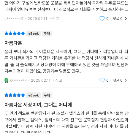
한 이야기 구성에 날카로운 문장을 툭툭 던져놓아서 독자의 폐부를 찌르는
매력이 있어요ㅋㅋ 전작보다 더 직설적으로 사회를 거론하고 풍자하는 점
이 좋았어요.하지만 로맨스 소설이라는 큰 틀을 벗어나지 않는다는 점이
s*******2
2025.02.11.
신고
0
댓글
0
꾸준히 조금 아쉽
eBook
구매
아름다운
샐리 루니 작가의 ＜아름다운 세사이여, 그대는 어디에＞ 리뷰입니다. 다
른 가치관을 가지고 적당한 거리를 유지한 채 적당히 친하게 지내온 네 사
람. 좀 더 솔직해지고 상대방에 대해 오해하고 있던 것을 깨달으며 단단해
지는 과정이 재밌어요. 공감가는 말들도 있구..
k******7
2025.02.11.
신고
0
댓글
0
eBook
구매
아름다운 세상이여, 그대는 어디에
두 권의 책으로 백만장자가 된 소설가 앨리스와 틴더를 통해 만난 물류 창
고에서 일하는 펠릭스, 앨리스의 대학 친구인 문학잡지 편집자 아일린과
어릴 때부터 함께 자란 사이먼. 네 사람을 둘러싼 우정과 사랑 이야기를 담
고 있습니다. 잘 읽었습니다.