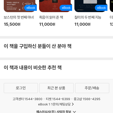
기 녹음 일기에 이르기까지, 다양한 형식의 문서들이 겹겹이 쌓이며 드라
큘라라는 실체에 조금씩 다가가는 구조는 탐정 소설의 긴박감과 증언 문학
의 사실성을 동시에 구현하면서 공포를 실감 나게 전달한다. 각각의 서술
보스턴의 첫 번째 마녀
죽음이 읽어 준 책
찰리의 두 번째 지능
더
자는 자신의 관점에서 사건을 기록하고, 독자는 그 파편들을 조합하며 이
15,500
11,000
11,000
1
원
원
원
야기의 전모를 스스로 재구성하게 된다. 편지와 타자기, 축음기 등 당대의
최신 정보 기술이 공포에 맞서 싸우는 무기로 등장한다는 점도 주목할 만
하다. 미나가 흩어진 기록을 수집하고 편집하고 분석하여 드라큘라의 행적
을 추적하는 장면은, 이 소설이 단순한 괴물 사냥의 이야기가 아니라 근대
이 책을 구입하신 분들이 산 분야 책
적 지식과 기록의 실천이 공포에 맞서는 이야기라는 점도 보여준다. 21세
기의 독자들은 『드라큘라』에서 감염과 면역의 서사, 그리고 제국 영국이
트란실바니아와 동유럽을 ‘타자’로 상상하고 전유하는 방식을 함께 읽게
이 책과 내용이 비슷한 추천 책
된다. 이렇듯 『드라큘라』는 고정된 의미의 고전이 아니라, 시대마다 다른
공포와 질문을 불러오는 열린 텍스트로 오늘날에도 거듭 읽히고 있다.
로그인
최근 본 상품
주문/배송
고객센터 1544-3800
티켓 1544-6399
중고샵 1566-4295
eBook 1:1문의/채팅상담
예스이십사(주) 사업자 정보