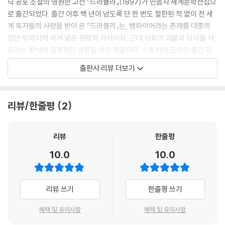
딕 공포 소설의 영원한 고전 『드라큘라』(1897)가 민음사 세계문학전집으
로 출간되었다. 출간 이후 백 년이 넘도록 단 한 번도 절판된 적 없이 전 세
계 독자들의 사랑을 받아 온 『드라큘라』는, 뱀파이어라는 존재를 대중의
집단 무의식에 새겨 넣은 원형적 서사이자, 근대 사회가 괴물과 타자를 사
유하는 방식에 결정적인 영향을 미친 작품이다. 스토커의 모친은 출간 당
시 이 작품이 메리 셸리의 『프랑켄슈타인』만큼 유명해질 것이라고 예언했
출판사 리뷰 더보기
다 전해지는데, 오늘날까지 이어지는 드라큘라 신드롬은 그 예언마저 훌쩍
뛰어넘는다. 1970년대부터 본격적으로 시작된 문학적 재평가는 오늘날까
지 이어져, 퀴어 이론, 탈식민주의 비평, 젠더 연구 등 다양한 비평적 시각
리뷰/한줄평
2
이 이 작품에서 풍부한 논의를 길어 올리고 있다. 『드라큘라』는 고정된 의
미의 고전이 아니라, 시대마다 다른 공포와 질문을 불러오는 열린 텍스트
로 오늘도 거듭 읽히고 있다.
리뷰
한줄평
10.0
10.0
뱀파이어 전승을 집대성한 작가 브램 스토커
리뷰 쓰기
한줄평 쓰기
아일랜드 더블린 출신의 브램 스토커는 어린 시절 원인 모를 병으로 일곱
살까지 걷지 못했지만 이후 건강을 완전히 회복해 더블린 트리니티 칼리지
혜택 및 유의사항
혜택 및 유의사항
에서 법학을 전공하고, 대학 시절부터 연극 평론가로 활동하며 당대 최고