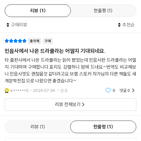
의 배우 헨리 어빙과 인연을 맺었다. 그는 1878년 런던으로 이주해 리시움
리뷰
1
한줄평
1
극장의 지배인으로 20년 이상 일하면서 상류층과 예술가들을 폭넓게 접하
는 한편, 작가로서 꾸준히 글을 썼다. 특히 동유럽 흡혈귀 전설에 깊이 매료
구매리뷰
추천순
되어 헝가리 민속학자 밤베리 교수와 교류하고, 대영박물관 도서관에서 방
대한 자료를 수집하고, 잉글랜드 북동부 항구 도시 휘트비를 답사하는 등
7년에 걸친 연구 끝에 『드라큘라』를 완성했다. 15세기 왈라키아 공국의 군
종이책
구매
주이자 잔혹한 처형으로 악명 높았던 역사적 실존 인물 블라드 3세?스스
민음사에서 나온 드라큘라는 어떨지 기대되네요.
로를 ‘용의 아들’, 드라큘라라 칭했던?와 동유럽 흡혈귀 전설을 결합해, 스
타 출판사에서 나온 드라큘라는 읽어 봤었는데 민음사판 드라큘라는 어떨
토커는 이후 모든 뱀파이어 신화의 원형이 될 인물을 창조했다.
지 기대하며 구매합니다.표지도 강렬하니 맘에 드네요~번역도 비교해보
니 민음사껏도 괜찮을것 같더라고요.브램 스토커 작가님의 다른 책들도 세
계문학전집 으로 나왔으면 좋겠습니다~
19세기 말 런던, 고대의 악이 깨어나다
e******5
2026.07.06.
신고
0
댓글
0
19세기 말 영국, 젊은 변호사 조너선 하커는 업무차 루마니아 국경의 외딴
리뷰 전체보기
지역 트란실바니아의 고성으로 향한다. 그곳에서 그를 기다리는 것은 기이
한 분위기의 드라큘라 백작. 하커는 곧 자신이 끔찍한 함정에 빠졌음을 깨
닫는다. 백작은 수백 년을 살아온 불멸의 흡혈귀였으며, 이제 새로운 사냥
리뷰
1
한줄평
1
터인 런던을 향해 떠날 준비를 하고 있다. 드라큘라가 영국에 상륙하면서
무고한 희생자들이 연이어 생겨나기 시작하고, 하커의 약혼녀 미나의 친구