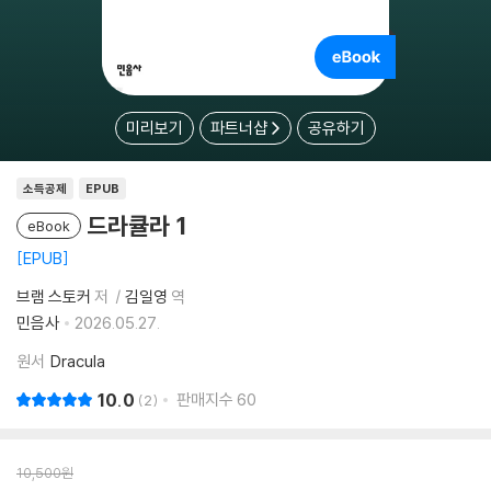
미리보기
파트너샵
공유하기
소득공제
EPUB
드라큘라 1
eBook
EPUB
브램 스토커
저
김일영
역
민음사
2026.05.27.
원서
Dracula
10.0
판매지수
60
2
10,500
원