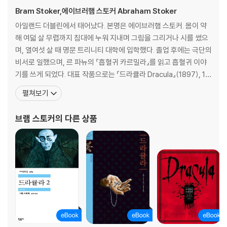
Bram Stoker,에이브러햄 스토커 Abraham Stoker
아일랜드 더블린에서 태어났다. 본명은 에이브러햄 스토커. 몸이 약
해 여덟 살 무렵까지 침대에 누워 지내며 그림을 그리거나 시를 썼으
며, 열여섯 살 때 명문 트리니티 대학에 입학했다. 졸업 후에는 극단의
비서로 일했으며, 르 파뉴의 『흡혈귀 카르밀라』를 읽고 흡혈귀 이야
기를 쓰게 되었다. 대표 작품으로는 『드라큘라 Dracula』(1897), 18
97년 흡혈귀 전설에서 아이디어를 얻은 괴기소설 『드라큘라』를 발
펼쳐보기
표하여 명성을 얻었다. 『드라큘라』는 현실적인 가상의 글을 모아 놓
은 형태의 서간체 소설로 일기, 전보, 편지, 항해 일지, 신문 스크랩은
브램 스토커
의 다른 상품
소설의 세부적인 현실성의 수준