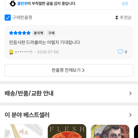
클린봇
이 부적절한 글을 감지 중입니다.
설정
루시는 정체 모를 병으로 생기를 잃어 간다. 미나와 조너선, 그리고 용감한
동료들은 마침내 흡혈귀 사냥 전문가인 반 헬싱 교수와 의기투합한다. 이
구매한줄평
추천순
들은 과학과 미신, 이성과 공포가 교차하는 치열한 대결 속에서 악의 화신
에 맞서 싸우기로 한다. 그러나 드라큘라는 단순한 괴물이 아니다. 수백 년
종이책
구매
의 세월을 살아남은 지혜와 초자연적인 능력을 갖춘 그는, 인간들의 추적
민음사판 드라큘라는 어떨지 기대됩니다.
을 한발 앞서 따돌리며 미나에게까지 마수를 뻗친다. 과연 인간들은 이 고
대의 악을 물리치고 희생된 영혼들을 구해 낼 수 있을 것인가?
e******5
2026.07.06.
0
한줄평 전체보기
무의식, 성욕, 전염병, 적그리스도―빅토리아 시대의 불안이 응축된 괴물
『드라큘라』를 단순한 공포 소설로 읽는 것은 이 작품의 깊이를 절반도 알
배송/반품/교환 안내
지 못하는 것이다. 스토커는 빅토리아 시대 영국이 억압하고 봉인하려 했
던 모든 불안을 이 작품 안에 압축했다. 빅토리아 시대는 어느 때보다 보수
적 가치관이 지배하면서도 동시에 여성 참정권과 재산권 확대, ‘신여성’ 출
이 분야 베스트셀러
현 등 근본적인 변혁의 요구가 거세지던 시기였다. 드라큘라의 흡혈은 성
행위의 은유이자, 1860년대부터 세 차례에 걸쳐 성병 검사 법안이 통과될
만큼 당대를 공포에 떨게 했던 성병의 전파를 상징하기도 한다. 초대한 자