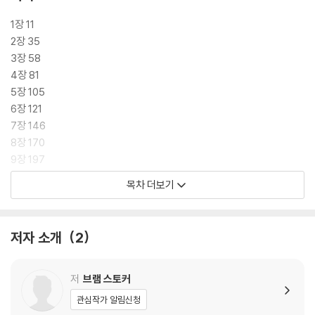
1장 11
2장 35
3장 58
4장 81
5장 105
6장 121
7장 146
8장 170
9장 197
10장 222
목차 더보기
11장 248
12장 271
저자 소개
2
저
브램 스토커
관심작가 알림신청