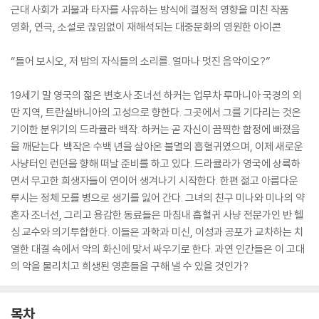
근대 사회가 괴물과 타자를 사유하는 방식에 결정적 영향을 미친 작품
영화, 연극, 소설로 끊임없이 재해석되는 대중문화의 영원한 아이콘
“들어 보시오, 저 밤의 자식들의 소리를. 얼마나 멋진 음악이오?”
19세기 말 영국의 젊은 변호사 조너선 하커는 업무차 루마니아 국경의 외
딴 지역, 트란실바니아의 고성으로 향한다. 그곳에서 그를 기다리는 것은
기이한 분위기의 드라큘라 백작. 하커는 곧 자신이 끔찍한 함정에 빠졌음
을 깨닫는다. 백작은 수백 년을 살아온 불멸의 흡혈귀였으며, 이제 새로운
사냥터인 런던을 향해 떠날 준비를 하고 있다. 드라큘라가 영국에 상륙하
면서 무고한 희생자들이 연이어 생겨나기 시작한다. 한편 젊고 아름다운
루시는 정체 모를 병으로 생기를 잃어 간다. 그녀의 친구 미나와 미나의 약
혼자 조너선, 그리고 용감한 동료들은 마침내 흡혈귀 사냥 전문가인 반 헬
싱 교수와 의기투합한다. 이들은 과학과 미신, 이성과 공포가 교차하는 치
열한 대결 속에서 악의 화신에 맞서 싸우기로 한다. 과연 인간들은 이 고대
의 악을 물리치고 희생된 영혼들을 구해 낼 수 있을 것인가?
목차