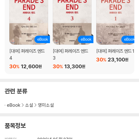
[대여] 퍼레이즈 엔드
[대여] 퍼레이즈 엔드
[대여] 퍼레이즈 엔드 1
4
3
30
23,100
%
원
30
12,600
30
13,300
%
%
원
원
관련 분류
eBook
소설
영미소설
품목정보