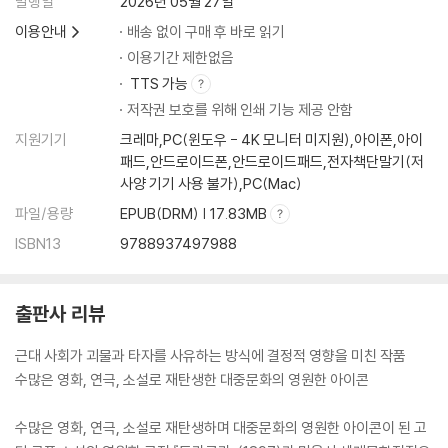
발행일
2026년 05월 27일
이용안내
배송 없이 구매 후 바로 읽기
이용기간 제한없음
TTS 가능
저작권 보호를 위해 인쇄 기능 제공 안함
지원기기
크레마,PC(윈도우 - 4K 모니터 미지원),아이폰,아이
패드,안드로이드폰,안드로이드패드,전자책단말기(저
사양 기기 사용 불가),PC(Mac)
파일/용량
EPUB(DRM) | 17.83MB
ISBN13
9788937497988
출판사 리뷰
근대 사회가 괴물과 타자를 사유하는 방식에 결정적 영향을 미친 작품
수많은 영화, 연극, 소설로 재탄생한 대중문화의 영원한 아이콘
수많은 영화, 연극, 소설로 재탄생하며 대중문화의 영원한 아이콘이 된 고