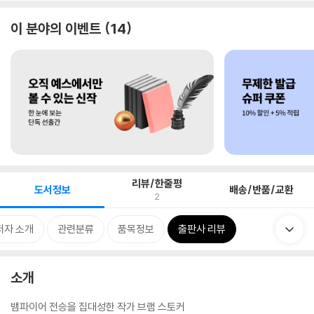
이 분야의 이벤트
14
리뷰/한줄평
도서정보
배송/반품/교환
2
저자 소개
관련분류
품목정보
출판사 리뷰
소개
뱀파이어 전승을 집대성한 작가 브램 스토커