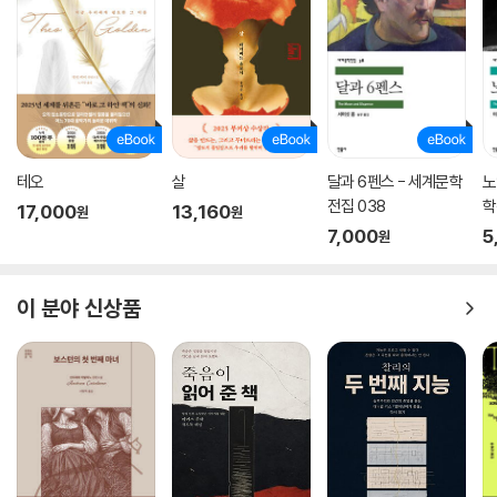
에게만 다가갈 수 있다는 그의 속성은 욕망을 부정하면서도 그것에 이끌리
는 인간 무의식을 정확히 가리키며, 피를 빼앗긴 자가 결국 흡혈귀가 된다
는 전승의 논리는 전염병이 퍼져 나가는 과정과 일치한다. 나아가 드라큘
라는 예수가 최후의 만찬에서 피를 나누어 준 것과 정반대로 타인의 피를
빨아 영생을 이어가는 적그리스도로, 기독교적 세계관에 존재하는 가장 깊
은 공포를 형상화한 것이다.
루시와 미나라는 두 여성 인물을 통해 스토커는 빅토리아 시대의 모순을
테오
살
달과 6펜스 - 세계문학
노
더욱 선명하게 드러낸다. 성적으로 개방적이고 복수의 남성에게 매력을 느
전집 038
학
17,000
13,160
원
원
끼는 루시는 드라큘라의 희생양이 되어 파멸하는 반면, 남편에게 헌신하며
7,000
5
원
탁월한 논리적 능력으로 일행의 승리에 결정적으로 기여하는 미나는 구원
받는다. 스토커는 이 두 여성의 운명을 통해 신여성의 출현에 대한 불안과
처벌, 그리고 이상적 여성상을 둘러싼 근대적 통제의 구조를 날카롭게 그
이 분야 신상품
려 냈다.
일기, 편지, 신문 기사?근대적 기록의 형식으로 형상화한 공포
『드라큘라』는 형식 또한 내용만큼이나 혁신적이다. 조너선 하커의 일기에
서 시작해 등장인물들이 주고받는 편지, 신문 기사, 전보, 항해 일지, 축음