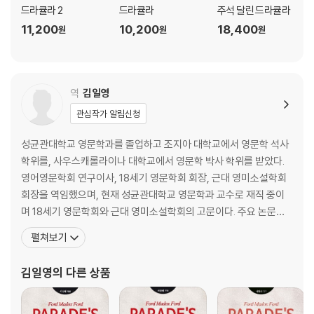
드라큘라 2
드라큘라
주석 달린 드라큘라
11,200
10,200
18,400
원
원
원
역
김일영
관심작가 알림신청
성균관대학교 영문학과를 졸업하고 조지아 대학교에서 영문학 석사
학위를, 사우스캐롤라이나 대학교에서 영문학 박사 학위를 받았다.
영어영문학회 연구이사, 18세기 영문학회 회장, 근대 영미소설학회
회장을 역임했으며, 현재 성균관대학교 영문학과 교수로 재직 중이
며 18세기 영문학회와 근대 영미소설학회의 고문이다. 주요 논문으
로 「로렌스 스턴의 불확실성의 미학과 종교적 회의주의」, 「불확실성
펼쳐보기
과 중간자에 대한 공포: 전환기 시대의 고딕 드라큘라」가 있으며, 저
서로 『기억과 회복의 서사』, 『언데드의 영원한 회귀』 등이 있다. 『업
김일영
의 다른 상품
둥이 톰 존스 이야기』, 『주석 달린 드라큘라』 등을 우리말