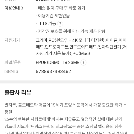
이용안내
배송 없이 구매 후 바로 읽기
이용기간 제한없음
TTS 가능
저작권 보호를 위해 인쇄 기능 제공 안함
지원기기
크레마,PC(윈도우 - 4K 모니터 미지원),아이폰,아이
패드,안드로이드폰,안드로이드패드,전자책단말기(저
사양 기기 사용 불가),PC(Mac)
파일/용량
EPUB(DRM) | 18.23MB
ISBN13
9788937493492
출판사 리뷰
발자크, 플로베르와 더불어 19세기 프랑스 문학에서 가장 중요한 작가 스
탕달
‘소수의 행복한 사람들에게’ 바치는 자유롭고 열정적인 삶에 대한 찬가
앙드레 지드가 ‘프랑스 문학의 최고봉’으로 꼽은 스탕달 벨리슴의 정수
“사랑이란 얼마나 치명적인 정열인가! 그런데도 세상의 모든 거짓말쟁이