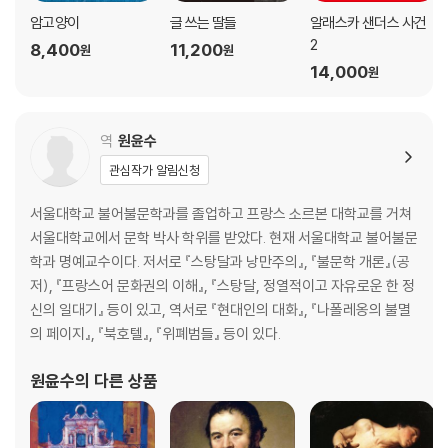
암고양이
글 쓰는 딸들
알래스카 샌더스 사건
2
8,400
11,200
원
원
14,000
원
역
원윤수
관심작가 알림신청
서울대학교 불어불문학과를 졸업하고 프랑스 소르본 대학교를 거쳐
서울대학교에서 문학 박사 학위를 받았다. 현재 서울대학교 불어불문
학과 명예교수이다. 저서로 『스탕달과 낭만주의』, 『불문학 개론』(공
저), 『프랑스어 문화권의 이해』, 『스탕달, 정열적이고 자유로운 한 정
신의 일대기』 등이 있고, 역서로 『현대인의 대화』, 『나폴레옹의 불멸
의 페이지』, 『북호텔』, 『위폐범들』 등이 있다.
원윤수
의 다른 상품