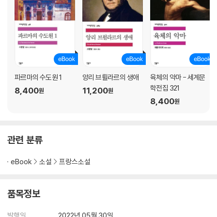
파르마의 수도원 1
앙리 브륄라르의 생애
육체의 악마 - 세계문
학전집 321
8,400
11,200
원
원
8,400
원
관련 분류
eBook
소설
프랑스소설
품목정보
발행일
2022년 05월 30일