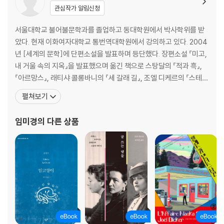
관심작가 알림신청
서울대학교 불어불문학과를 졸업하고 동대학원에서 박사학위를 받
았다. 현재 이화여자대학교 통번역대학원에서 강의하고 있다. 2004
년 [세계의 문학]에 단편소설을 발표하며 등단했다. 장편소설 『미고,
내 거울 속의 지옥』을 발표했으며 옮긴 책으로 스탕달의 『적과 흑』,
『아르망스』, 래티샤 콜롱바니의 『세 갈래 길』, 조엘 디케르의 『스테파
니 메일러 실종사건』, 『볼티모어의 서』, 르 클레지오의 『열병』, 콜레
펼쳐보기
트의 『암고양이』, 마리 다리외세크의 『남자를 사랑해야 한다』, 그웨
나엘 오브리의 『페르소나』, 다비드 포앙키노스의 『시작은 키스』, 질
임미경
의 다른 상품
르루아의 『앨라배마 송』, 곰브로비치의