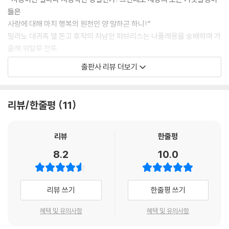
들은
사랑에 대해 마치 행복의 원천인 양 말하곤 하니!”
밀라노 대귀족 델 돈고 후작의 차남인 파브리스는 나폴레옹을 숭배하며 가
출해 워털루 전투
에서 어수룩하게 군인들 뒤꽁무니만 쫓아다니다 돌아와서 형의 음모로 위
출판사 리뷰 더보기
험에 빠진다. 그러
나 파브리스를 지극히 사랑하는 고모 피에트라네아가 파르마 공국의 재상
모스카 백작을 사
리뷰/한줄평
11
로잡아 공작부인이 되어 그를 구해 낸다. 그 후에도 파브리스는 떠돌이 극
단의 여배우 마리에
타와 연애를 하다 그녀의 정부를 죽이고 독살될 위기에 처하지만 역시 고
리뷰
한줄평
모의 도움을 받는
8.2
10.0
다. 그러나 옥중에서 형무소 소장인 콘티 장군의 딸 클렐리아와 사랑에 빠
져 그녀를 만나기
위해 자기 발로 감옥으로 돌아간다. 이후 부주교에 임명된 파브리스는 후
리뷰 쓰기
한줄평 쓰기
작부인이 된 클렐리
아와 밀회를 나눈다. 이 사랑은 두 사람의 아들 상드리노의 죽음으로 불행
혜택 및 유의사항
혜택 및 유의사항
하게 흘러간다.