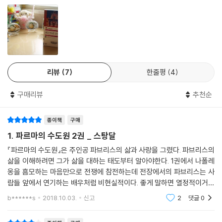
『파르마의 수도원』은 나폴레옹의 워털루 전투, 이탈리아의 법정 음모, 그
리고 아름다운 로맨
스가 함께 어우러진 작품이다. 19세기 프랑스를 대표하는 소설이자 스탕
달의 마지막 작품으
로, 출간 당시는 물론 지금까지 ‘세계 문학의 걸작’으로 평가된다. 스탕달은
16세기 교황 파울
리뷰
7
한줄평
4
로 3세의 비화를 나폴레옹 시대 이탈리아로 가져와 작품 안에 생생하게 펼
쳐 놓았다. 세속적
구매리뷰
추천순
성공과 무관한 행복을 추구하는 인물을 통해 진정한 삶의 의미를 성찰하는
『파르마의 수도
종이책
구매
원』은 작가의 행복론인 벨리슴이 잘 녹아 있는 명작이다.
▶ 같은 소설가로서 시샘이 날 정도로 탁월한 인물을 창조해 냈다. 모든 면
1. 파르마의 수도원 2권 _ 스탕달
에서 완벽함이 돋
『파르마의 수도원』은 주인공 파브리스의 삶과 사랑을 그렸다. 파브리스의
보인다. ─ 오노레 드 발자크
삶을 이해하려면 그가 삶을 대하는 태도부터 알아야한다. 1권에서 나폴레
▶ 볼테르적인 아이러니와 프랑스적인 재치가 넘치는 작품. ─ 마르셀 프
옹을 흠모하는 마음만으로 전쟁에 참전하는데 전장에서의 파브리스는 사
루스트
람들 앞에서 연기하는 배우처럼 비현실적이다. 좋게 말하면 열정적이거나
▶ 행복을 추구하고 이탈리아를 사랑하는 스탕달. 그보다 더 가깝게 느껴
낭만적이라고 하겠지만 나쁘게 말하면 현실을 직시하지 못하는 인물이라
b******s
2018.10.03.
신고
2
댓글
0
하겠다. 파브리스
지는 작가는 없다.
─ 장폴 사르트르