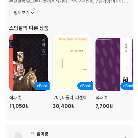
문필활동 말고는 나폴레옹시기에 군인·군무원을, 7월혁명 이후에 외
교관을 지낸다. 1800년 용기병 소위로 임관받아 이탈리아로 떠난 이
펼쳐보기
후 스탕달은 나폴레옹 제정의 관료로서 몇 차례의 승진과 함께 출셋
길에 오르고 나폴레옹 원정군을 따라 알프스를 넘지만, 1814년 나폴
스탕달
의 다른 상품
레옹 몰락과 함께 이탈리아 밀라노에 머물면서 본격적인
적과 흑
로마, 나폴리, 피렌체
적과 흑
11,050
30,400
7,700
원
원
원
역
임미경