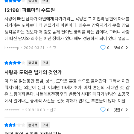
종이책
구매
[2198] 파르마의 수도원
사랑에 빠진 남자가 애인에게 다가가려는 욕망은 그 여인의 남편이 아내를
지키려는 노력보다 더 끈질기게 마련이다. 죄수는 감옥지기가 문을 잠글
생각을 하는 것보다 더 강도 높게 달아날 궁리를 하는 법이다. 그러니 사랑
에 빠진 남자와 죄수는 어떤 장애가 있다 해도 성공하게 되어 있다. 얼굴천
재 귀족이지만 고작 사랑때문에 불행해진 파브리스의 일생에 관한 이야기
h*****p
2024.03.21.
신고
0
댓글
0
다. ＜적과흑＞
종이책
구매
사랑과 도덕은 별개의 것인가
이 책을 읽는동안 통념, 상식, 도덕은 혼동 속으로 들어간다. 그래서 이건
뭐지?하는 의문이 든다. 어쩌면 19세기초가 마치 혼돈의 시대인 것 같
은 느낌마저 든다. 나폴레옹전쟁 후의 반동의 시대인데다가 변방의 소공국
에서 일어나는 중세적 사건들. 선뜻 이해가 안가는 부분들이 많다. 이탈리
아 북부 멀리 알프스가 보이는 포강유역의 한 작은 공국, 인구가 4만정도
c******1
2018.10.03.
신고
0
댓글
0
되는 대공이 다스
종이책
구매