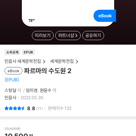
미리보기
파트너샵
공유하기
소득공제
EPUB
민음사 세계문학전집
세계문학전집
파르마의 수도원 2
eBook
EPUB
스탕달
저
임미경
원윤수
역
민음사
2022.05.30.
8.8
판매지수
132
11
10,500
원