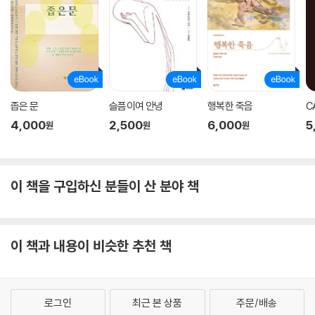
좁은 문
슬픔이여 안녕
행복한 죽음
C
4,000
2,500
6,000
5
원
원
원
이 책을 구입하신 분들이 산 분야 책
이 책과 내용이 비슷한 추천 책
로그인
최근 본 상품
주문/배송