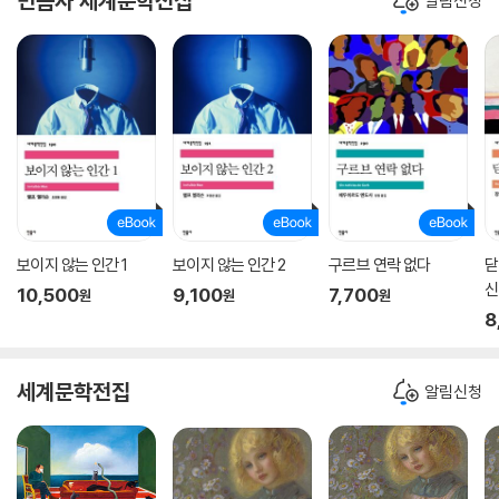
민음사 세계문학전집
알림신청
보이지 않는 인간 1
보이지 않는 인간 2
구르브 연락 없다
닫
신
10,500
9,100
7,700
원
원
원
8
세계문학전집
알림신청