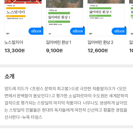
노스탈지아
잃어버린 환상 1
잃어버린 환상 2
잃
13,300
9,100
12,600
1
원
원
원
소개
앙드레 지드가 <프랑스 문학의 최고봉>으로 극찬한 작품발자크가 <모든
면에서 완벽함이 돋보인다>고 평가한 소설파르마의 수도원은 세계문학의
걸작으로 평가되는 스탕달의 마지막 작품이다. 너무나도 생생하게 살아있
는 스탕달의 인물들은 현대의 독자들에게 여전히 신선하고 황홀한 경험을
선사한다-뉴욕 타임스