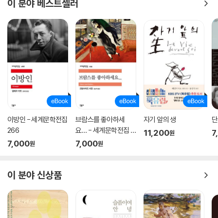
이 분야 베스트셀러
이방인 - 세계문학전집
브람스를 좋아하세
자기 앞의 생
단
266
요… - 세계문학전집 1
11,200
7
원
79
7,000
7,000
원
원
이 분야 신상품