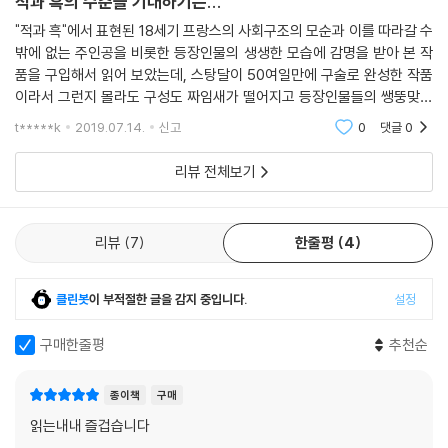
적과 흑의 수준을 기대하기는...
"적과 흑"에서 표현된 18세기 프랑스의 사회구조의 모순과 이를 따라갈 수
밖에 없는 주인공을 비롯한 등장인물의 생생한 모습에 감명을 받아 본 작
품을 구입해서 읽어 보았는데, 스탕달이 50여일만에 구술로 완성한 작품
이라서 그런지 몰라도 구성도 짜임새가 떨어지고 등장인물들의 쌩뚱맞은
행동이나 필요 이상으로 길게 늘어지는 작중 화자의 마음속 상태 표현이
t*****k
2019.07.14.
신고
0
댓글
0
본 작품을 끝까지 읽
리뷰 전체보기
리뷰
7
한줄평
4
클린봇
이 부적절한 글을 감지 중입니다.
설정
구매한줄평
추천순
종이책
구매
읽는내내 즐겁습니다