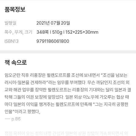
품목정보
발행일
2021년 07월 20일
쪽수, 무게, 크기
348쪽 | 510g | 152*225*30mm
ISBN13
9791186061800
책 속으로
임오군란 직후 리훙장은 묄렌도르프를 조선에 보내면서 “조선을 넘보는
러시아·일본을 견제하라”라는 임무를 부여했다. 무슨 까닭인지 조선의 외
교와 해관 업무를 장악한 묄렌도르프는 리훙장의 기대와는 달리 일본과 결
탁해 그들의 이권 보장에 앞장섰다. 일본 외상 이노우에 가오루는 협상 때
마다 일본의 이익을 챙겨주는 묄렌도르프에 만족해 “그는 지극히 공평한
인물”이라고 평했다,
--- p.86
점점 옥죄어 오는 청의 내정 간섭과 일본의 상권 침탈이 가속화되면서 의