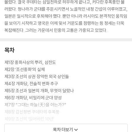
몰렸다. 결국 쿠데타는 삼일천하로 허무하게 끝나고, 커다란 후폭풍만 불
러왔다. 청나라가 군대를 주둔시키면서 노골적인 내정 간섭이 이루어졌고,
일본은 일시적으로 후퇴해야 했다. 뿐만 아니라 러시아도 본격적인 움직임
을 보이기 시작하고 영국은 이에 맞서 거문도를 점령하는 등 정세는 더욱
복잡해진다. 그러는 가운데서 민중의 고통은 가중되고 있었다.
목차
제1장 중화사상의 뿌리, 삼전도
제2장 ‘조선중화’의 실체
제3장 조선의 상권 장악한 외국 상인들
제4장 개화당, 전술적 변화 추구
제5장 조선과 일본의 개화, 무엇이 달랐나
제6장 개화당, 비밀리에 군대 양성
제7장 “그대는 하늘(天)을 아는가?”
제8장 갑신정변 쿠데타의 후폭풍
제9장 조선의 ‘잃어버린 10년’
제10장 “러시아라는 곰을 동아시아의 목장으로 유인하라”
목차 더보기