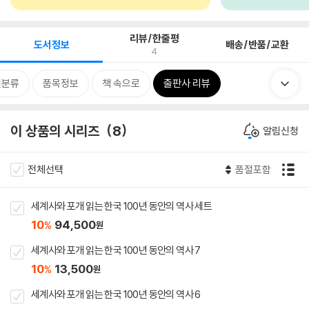
리뷰/한줄평
도서정보
배송/반품/교환
4
련분류
품목정보
책 속으로
출판사 리뷰
이 상품의 시리즈
8
알림신청
전체선택
품절포함
세계사와 포개 읽는 한국 100년 동안의 역사 세트
10
94,500
%
원
세계사와 포개 읽는 한국 100년 동안의 역사 7
10
13,500
%
원
세계사와 포개 읽는 한국 100년 동안의 역사 6