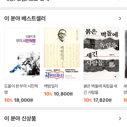
제국주의의 본질을 전혀 이해하지 못했다. 오죽했으면 주일 영국 공사 파
크스에 대한 인물평이 “불명예스런 폭력과 잔혹함을 드러내는 배고픈 늑
이 분야 베스트셀러
대”로 비유되었겠는가.
--- p.334
도올이 본 부마 시민혁
백범일지
붉은 벽돌에 독립을 새
새
명
긴 사람들
양
10
10,800
%
원
10
18,000
10
17,820
1
%
%
원
원
이 분야 신상품