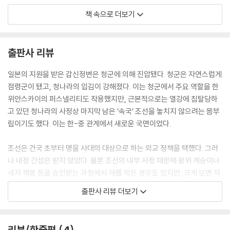
지할 곳이 사라진 고종은 갈피를 잡지 못하고 방황했다. 이 와중에 미국이
책 속으로 더보기
란 존재에 눈이 번쩍 뜨였다. 지금까지 조선과 수교한 나라 중에서 조약 내
용을 존중하고 그에 따르는 의무를 이행하고자 노력하는 모습을 보인 나라
는 미국뿐이었기 때문이다.
출판사 리뷰
--- p.96
일본의 지원을 받은 갑신정변은 청군에 의해 진압됐다. 청군은 자연스럽게
고종은 미국에 의존해 청나라의 간섭을 배제하고 왕조의 자존을 지키려 했
점령군이 됐고, 청나라의 입김이 강해졌다. 이는 청군에서 주요 역할을 한
다. 미국을 새로운 상국으로 섬기려 한 것이다. 이를 위해 주한 미국 선교사
위안스카이의 퍼스낼리티도 작용했지만, 근본적으로는 열강에 침탈당하
와 외교관들을 지극정성으로 예우했다. 반면에 미국은 조선에 대한 무관심
고 있던 청나라의 사정상 마지막 남은 ‘속국’ 조선을 놓치지 않으려는 몸부
전략에 이어, 관심 퇴거 전략으로 전환했다. 미국마저 기대할 수 없는 상황
림이기도 했다. 이는 한-중 관계에서 새로운 국면이었다.
이 되자 고종은 묄렌도르프의 계략에 넘어가 러시아와 손을 잡는다.
--- p.123
조선은 건국 초부터 명을 사대의 대상으로 하는 외교 정책을 택했다. 그러
나 내정 간섭은 받지 않았다. 물론 조선의 내부 사정 때문에 왕위 계승이나
조선을 점령하고 있던 청군 병력 절반이 철수하자 개화당은 때가 왔다고
세자 책봉 등을 승인받는 과정에서 애를 먹은 경우도 있지만, 크게 보면 자
판단했다. 최초 계획에 의하면 개화당 거사는 육군도야마학교 유학생이 귀
주권이 보장됐다. 조선 중기 종주국이 명에서 청으로 바뀌었지만 그런 대
출판사 리뷰 더보기
국해 개화당 군대를 양성하는 시간을 감안해 1888년으로 예정되어 있었
세에는 변화가 없었다. 오히려 청은 명을 대신해 중국 본토를 차지하는 과
다. 하지만 김옥균이 차관 도입에 실패해 계획이 틀어진 데다가 수구파의
정에서 조선을 무력으로 제압하는 험악한 꼴을 보였지만 명이 멸망한 이후
반격이 거세지자 그들은 일정을 앞당겨 승부수를 띄웠다.
에는 조선을 심하게 압박하지 않았다.
리뷰/한줄평
4
--- p.148