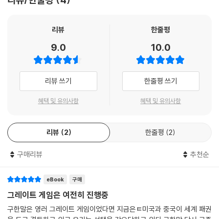
그런데 청 말기이자 조선 말기, 동아시아 전체가 서양 세력의 침탈을 받게
거사를 앞둔 11월 29일. 김옥균은 고종을 알현해 청-프랑스 전쟁의 진행
되면서 청이 조선을 보는 눈은 달라졌다. 류큐와 타이완, 베트남 등 전통적
리뷰
한줄평
상황, 러시아의 남하 등 긴박한 국제 정세를 보고했다. 대화 도중 김옥균은
으로 영향권 아래 있던 나라들이 모두 제국주의 열강의 손에 넘어가면서
9.0
10.0
고종에게 “조만간 모종의 거사가 있을 예정”임을 암시했다. 김옥균의 설명
유일하게 조선만 남은 것이다. 청은 이제 조선을 과거의 느슨한 조공국 체
을 들은 고종은 “경이 품고 있는 마음을 내가 알겠다. 무릇 국가의 대계에
제가 아니라 조금 더 고삐를 죄는 방식을 모색했다. 서양 열강의 식민지 편
관계되는 일은 위급할 때 경의 대책에 일임할 터이니 경은 다시 의심하지
입에 좀 더 가까운 모습으로 말이다.
리뷰 쓰기
한줄평 쓰기
말라”라면서 옥새가 찍힌 신임장을 김옥균에게 내렸다.
--- p.164
그 첫 번째 계기가 임오군란이었다. 대원군에게 권력을 빼앗긴 고종과 민
혜택 및 유의사항
혜택 및 유의사항
왕후는 청군에 의지해 권력을 되찾을 수밖에 없었고, 청군은 점령군이 되
김옥균이 불안한 기색으로 여러 차례 들락거리자 눈치 빠른 민영익이 의심
었다. 대원군은 청나라로 잡혀갔다. 이런 상황에서 고종과 민 왕후는 개방
의 눈초리로 김옥균을 예의주시했다. 만찬의 마지막 코스로 디저트가 제공
리뷰
2
한줄평
2
의 대세와 청의 압박에 휩쓸려 정신을 차리지 못했다. 재정 상태도 엉망이
될 때 갑자기 바깥에서 “불이야! 불이야!” 하는 고함이 들려왔다. 김옥균이
어서 매관매직과 당오전 발행 등 비정상적인 방법을 동원해야 했다. 결국
벌떡 일어나 북쪽 창문을 열자 우정국 가까운 곳에서 불길이 솟구치고 있
구매리뷰
추천순
일본 같은 나라에서 돈을 꾼다는 생각까지 하게 됐고, 그것이 김옥균과 박
었다.
영효 등 젊은 개화파들이 고종에게 접근하는 계기가 됐다.
--- p.171
eBook
구매
김옥균 등은 고종의 환심을 사기 위해 차관 도입을 위해 노력하는 한편(그
그레이트 게임은 여전히 진행중
고종이 한 시절 김옥균의 개화당과 손잡았던 이유는 ‘왕권 강화’였다. 쿠데
것은 결국 실패했다), 무력을 동원한 쿠데타를 준비했다. 서재필 등이 일본
구한말은 영러 그레이트 게임이었다면 지금은ㅌ미국과 중국이 세계 패권
타가 발생해 경우궁으로 옮긴 순간부터 고종은 좌불안석이었다. 급기야 혁
으로 군사 유학을 떠나고, 윤치호의 아버지 윤웅렬과 박영효는 유사시에