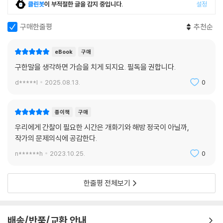
대륙 전체를 무대로 러시아와 ‘그레이트게임’을 벌이고 있던 영국은 러시
클린봇
이 부적절한 글을 감지 중입니다.
설정
--- p.261
아가 조선을 매개로 동아시아에서 세력을 확장할 가능성이 생기자 차단에
나섰다. 그것이 거문도 점령이다. 한반도는 이제 여러 외세의 각축장이 돼
구매한줄평
추천순
임오군란과 갑신정변으로 조선에 대한 일본의 영향력은 급격히 떨어졌다.
버렸다. 이런 시기에 조선의 위정자들은 갈피를 잡지 못하고 있었다. 청나
리훙장은 조선의 정정을 안정시키기 위해 보다 강력한 개입 정책 드라이브
라는 과거와 달리 실제적인 이득을 챙겨가려 했고, 고종은 열강의 외교전
eBook
구매
를 걸었다. 그 결과 1886년부터 1894년까지 8년여 동안 고종과 민씨 척
을 이해할 능력이 없는 상태에서 자신을 지켜줄 ‘후견 국가’ 찾기에만 골몰
구한말을 생각하면 가슴을 치게 되지요. 필독을 권합니다.
족들은 위안스카이 앞에 바짝 엎드려 숨도 제대로 못 쉬는 상황이 계속됐
했다. 그러는 가운데 외세의 침탈은 본격화하고 민씨 척족 등 내부의 부패
다. 1894년 농민 봉기 여파로 일본군이 한반도에 상륙할 때까지 위안스카
d*****l
2025.08.13.
0
가 더해져 민생은 더욱 어려워지고 있었다. 갑신정변 실패 후, 또 하나의 파
이는 조선의 상왕, 총독이나 다름없는 권한을 행사했다.
국이 잉태되고 있던 시기의 역사다.
--- p.299
종이책
구매
조선이 독일계 상사로부터 차관을 도입했다는 정보를 입수한 위안스카이
우리에게 간찰이 필요한 시간은 개화기와 해방 정국이 아닐까,
작가의 문제의식에 공감한다.
는 세창양행의 차관 조건에 대한 압력을 가했다. 그 결과 세창양행은 이율
을 연리 10퍼센트로 낮추고 우피와 사금 담보는 취소되었다. 위안스카이
n******h
2023.10.25.
0
가 조선의 재정에 도움을 주기 위해 압력을 행사한 것이 아니다. 독일 회사
의 이권 독점으로 청국 상인들이 손해 볼 것을 우려해 행동에 나선 것이다.
한줄평 전체보기
--- p.323
개화당은 자신들이 의지하려 했던 외세의 본질이 약자들을 돌봐주는 ‘천
배송/반품/교환 안내
사’가 아니라, 자국의 이익에 따라 행동하는 ‘파우스트 정신의 발현자’라는