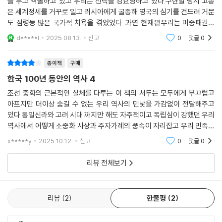
을 두고 격돌하고 있고 우리는 선택을 강요당하고 있다.구한말 당시 고종
명 정부 인사에서 자신이 완전히 소외되자 개화당에 기울었던 마음이 크게
동원할 수 있는 군대를 비밀리에 양성했다. 차관 도입 등으로 일본을 드나
은 세계정세를 거꾸로 일고 러시아에게 굴종해 영국의 심기를 건드려 거문
흔들렸다. 알고 보니 이자들은 ‘왕권 강화’에는 아무 생각이 없는, 아니 왕
들던 김옥균을 비롯한 개화파는 결국 일본 세력을 등에 업었다. 후쿠자와
도 점령등 많은 국가적 치욕을 겪었었다. 과연 현재읱우리는 미중패권경
을 능멸하고 제멋대로 나라를 다스리려는 역도들 아닌가. 생각이 여기에
유키치는 개화사상 전파에 그치지 않고 인력까지 대주며 김옥균 세력의 움
쟁의 틈바구니에서 생존할 수 있는가.많은 물음을 던지는 책이다.
d*****l
2025.08.13.
신고
0
댓글
0
이르자 고종은 현란한 줄타기 곡예에 나섰다.
직임을 밀어주었다. 조선에 주재하는 다케조에 공사는 본국 정부의 훈령도
--- p.181
기다리지 않고 김옥균 등의 쿠데타 계획을 지원했다.
종이책
구매
김옥균·박영효·서광범·서재필 등은 지체 높은 양반 가문 출신으로, 과거에
한국 100년 동안의 역사 4
결국 김옥균 일파는 갑신정변을 일으켰다. 고종을 붙잡아 두고 ‘혁명정
급제하거나 왕실과 혼맥으로 얽힌 전도유망한 양반 청년 인재들이었다. 이
부’를 구성했으나, 의욕만 앞서 금세 한계를 드러냈다. 고종을 허수아비 취
조선 중화의 근본적인 실체를 다루는 이 책의 서두는 모두에게 부끄럽고
들은 굳이 쿠데타라는 모험을 하지 않았어도 출세가 보장된 조선의 ‘금수
급해 적으로 만들었고, 고종은 청의 주둔군과 연락을 했다. 당시 서울에 주
아프지만 더이상 숨길 수 없는 우리 역사의 민낯을 가감없이 전달해주고
저’였으나 기득권을 내던지고 모험을 택했다가 하루아침에 난신역적이 되
있다.통일신라와 고려 시대 까지만 해도 자주적이고 독립심이 강했던 우리
둔하고 있던 청군 병력 1,500명은 일본군의 10배였으니 아무리 고종을 붙
어 망명객 신세로 전락했다. 대체 그들은 무엇을 위해 자신과 가족들의 목
역사에서 어떻게 소중화 사상과 주자가례의 풍속이 자리잡고 우리 민족과
잡고 있다 해도 버티기 어려웠다. 정변은 삼일천하로 끝났다. 정변 실패의
숨과 인생을 걸었던 것일까?
는 전혀 다른 이질적인 죽국 문명을 흉내내고 모방하는 일에 거리낌이 없
여파로 일본이 일시 물러나자 조선은 청나라 세상이 됐다. 리훙장은 조선
x*****y
2025.10.12.
신고
0
댓글
0
--- p.222
게 되었는지 바로
을 쥐고 흔들기 위해 독일인 묄렌도르프를 대리인으로 조선에 보냈다. 그
러나 묄렌도르프는 엉뚱하게도 러시아를 조선으로 끌어들이는 데 다리를
리뷰 전체보기
묄렌도르프는 독일 정부와 긴밀한 연계를 맺고 있던 비밀 공작원으로, 독
놓았다. 러시아의 관심을 유럽이 아닌 아시아 쪽으로 돌리려는 모국 독일
일 외무성으로부터 “러시아라는 곰을 동아시아 목장으로 유인하라”라는
의 의도에 따른 것이었다.
극비 지령을 받았다. 이때부터 묄렌도르프는 고종과 민 왕후를 감언이설로
리뷰
2
한줄평
2
유혹해 러시아와의 수교 작전을 전개해 성공시켰고, 이어 조-러 밀약까지
이와 같은 사태 전개는 또 다른 열강 영국을 움직이게 만들었다. 유라시아
성공했다.