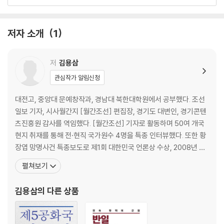
제11장 ‘위안스카이의 세상’이 된 조선
제12장 청의 조선 침탈
제4권 연표
저자 소개
1
참고문헌
저
김용삼
관심작가 알림신청
대전고, 중앙대 문예창작과, 경남대 북한대학원에서 공부했다. 조선
일보 기자, 시사월간지 [월간조선] 편집장, 경기도 대변인, 경기콘텐
츠진흥원 감사를 역임했다. [월간조선] 기자로 활동하며 50여 개국
현지 취재를 통해 전·현직 국가원수 4명을 특종 인터뷰했다. 또한 황
장엽 망명사건 특종보도로 제1회 대한민국 언론상 수상, 2008년 해
양사상 보급에 공헌한 공로로 장보고대상을 수상했다. 2013년 『이승
펼쳐보기
만과 기업가 시대』로 전경련 시장경제대상 우수상, 2015년 『대한민
국 건국의 기획자들』로 전경련 시장경제대상을 수상(공동)했다. 현
김용삼
의 다른 상품
재는 펜앤드마이크 대기자, 이승만학당 교수로 활동