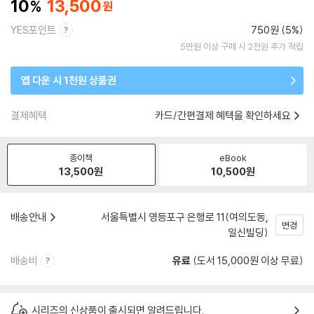
10
13,500
YES포인트
750원 (5%)
5만원 이상 구매 시 2천원 추가 적립
앱 다운 시 1천원 상품권
결제혜택
카드/간편결제 혜택을 확인하세요
종이책
eBook
13,500
원
10,500
원
배송안내
서울특별시 영등포구 은행로 11(여의도동,
변경
일신빌딩)
배송비
유료
(도서 15,000원 이상 무료)
시리즈의 신상품이 출시되면 알려드립니다.