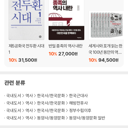
제5공화국 전두환 시대
반일 종족의 역사 내란
세계사와 포개 읽는 한
1
국 100년 동안의 역사
10
27,000
%
원
세트
10
31,500
10
94,500
%
%
원
원
관련 분류
국내도서
역사
한국사/한국문화
한국근대사
국내도서
역사
한국사/한국문화
해방전후사
국내도서
역사
한국사/한국문화
정부수립이후
국내도서
역사
동양사/동양문화
동양사/동양문화 일반