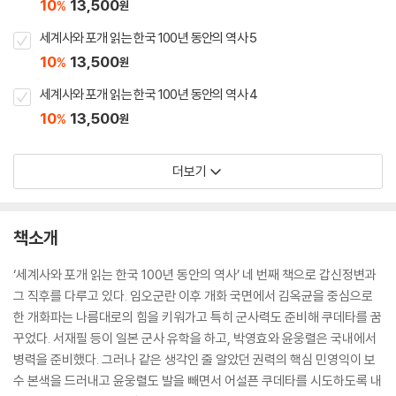
10
13,500
%
원
세계사와 포개 읽는 한국 100년 동안의 역사 5
10
13,500
%
원
세계사와 포개 읽는 한국 100년 동안의 역사 4
10
13,500
%
원
더보기
책소개
‘세계사와 포개 읽는 한국 100년 동안의 역사’ 네 번째 책으로 갑신정변과
그 직후를 다루고 있다. 임오군란 이후 개화 국면에서 김옥균을 중심으로
한 개화파는 나름대로의 힘을 키워가고 특히 군사력도 준비해 쿠데타를 꿈
꾸었다. 서재필 등이 일본 군사 유학을 하고, 박영효와 윤웅렬은 국내에서
병력을 준비했다. 그러나 같은 생각인 줄 알았던 권력의 핵심 민영익이 보
수 본색을 드러내고 윤웅렬도 발을 빼면서 어설픈 쿠데타를 시도하도록 내