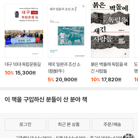
대구 10대 독립운동길
제국 일본과 조선 소
붉은 벽돌에 독립을 새
도
(朝鮮牛)
긴 사람들
명
10
15,300
%
원
5
20,900
10
17,820
1
%
%
원
원
이 책을 구입하신 분들이 산 분야 책
로그인
최근 본 상품
주문/배송
고객센터 1544-3800
티켓 1544-6399
중고샵 1566-4295