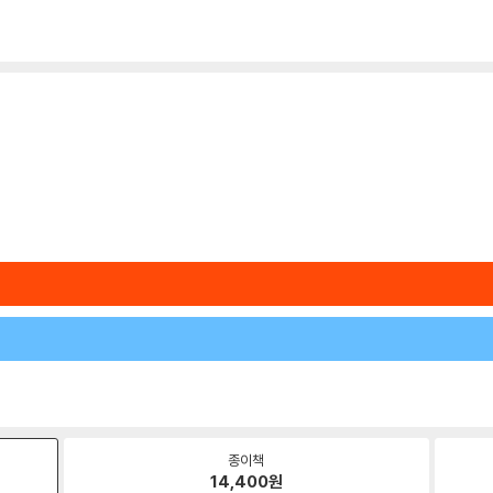
종이책
14,400
원