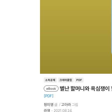
소득공제
크레마클럽
PDF
별난 할머니와 욕심쟁이 
eBook
PDF
정미영
글
고아라
그림
라영
2021.08.24.