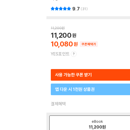
9.7
31
11,200
원
11,200
10,080
쿠폰혜택가
YES포인트
사용 가능한 쿠폰 받기
앱 다운 시 1천원 상품권
결제혜택
eBook
11,200
원