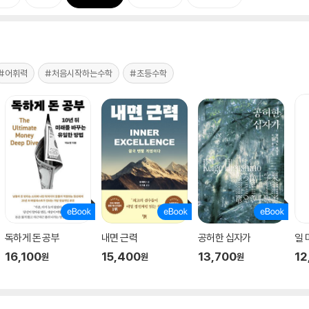
#어휘력
#처음시작하는수학
#초등수학
독하게 돈 공부
내면 근력
공허한 십자가
일
16,100
15,400
13,700
12
원
원
원