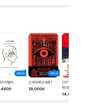
 마키아벨리
신 퇴마록 신세편 1
긴키 지방의 어느 장소
테오
에 대하여
,460
18,000
17,00
원
원
14,000
원