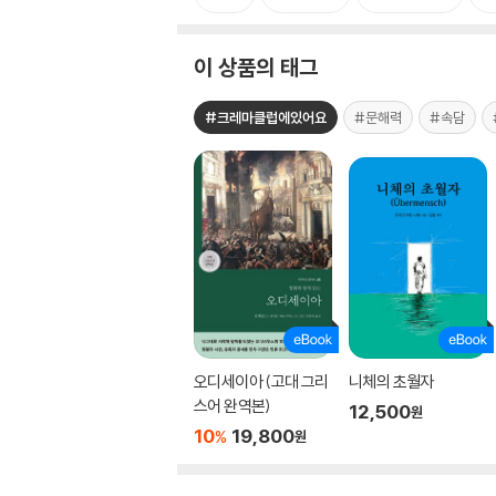
이 상품의 태그
#크레마클럽에있어요
#문해력
#속담
오디세이아 (고대 그리
니체의 초월자
스어 완역본)
12,500
원
10
19,800
%
원