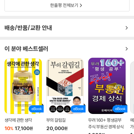
한줄평 전체보기
배송/반품/교환 안내
이 분야 베스트셀러
생각에 관한 생각
부의 갈림길
무려 160+ 평생공부
예
주식 부동산 경제 상식
가
10
17,100
20,000
%
원
원