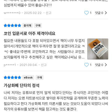
심법까지 배울수 있어 좋습니다!!!
-나씨TV 매매 기법으로 하락장에서 살아남았습니다. 5분 봉 3틱 룰, 순환
w*******0
2025.02.22.
신고
1
댓글
0
매수매도를 익히니 자연스레 리스크 관리가 되더군요. 이것은 매직! -김*
*
종이책
구매
-매매 기법을 배우고 나서는 이제 코인이 떨어져도 떨리지 않습니다. 떨어
코인 입문서로 아주 제격이네요
져서 고민인 날보다 계속 올라서 언제 팔까 고민인 날이 많아요. -단*
필요한 내용들도 다 포함 되어있으면서 책이 너무 두껍지
않아서(개인적으로 책이 두꺼우면 잘 못 읽겠더라고요 ㅋ
-빠른 손절을 배웠습니다. 15% 손실이 떠도 빠르게 탈출할 수 있습니다.
ㅋ) 좋네요!주변에 코인하려고 하는 사람들이나 코인초
메꾸고도 남을 만큼 금세 이익을 내는 것은 물론이고요. -류*
보자들에게 마구 추천해주고 싶은 책이에요나씨님 유튜
브 영상이 많아서 다 보기 힘든 분들께선 이 책을 구매하
p*****1
2021.09.04.
신고
1
댓글
0
셔서 먼저 정독하신 후 자세하게 알고싶은 부분만 유튜브
-고액 단타에 자신 없었는데, 5분 봉 3틱 룰로 단타를 쳐서 매일 수익을 내
로 찾아보셔도 좋을 것 같습니다
고 있습니다. 안정적이고 실용적인 매매 기법을 공유해 주어 감사합니다. -
eBook
구매
방***
가상화폐 단타의 정석
나씨 저자는 유튜브로 먼저 알게 되었다.단타는 주식이든 코인이든 어렵
다.저자는 오랜 차트분석으로 쌓아온 투자전략을 공개하며 꾸준한 노력이
필요하다고 한다.가상화폐 차트 이론서를 보는 것보다 도움이 되었다.나씨
작가의 유튜브를 보면서 책을 참고하는 것도 좋겠다.