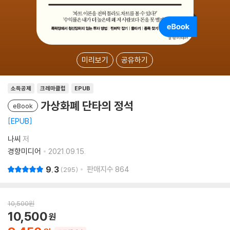
미리보기
공유하기
소득공제
크레마클럽
EPUB
가상화폐 단타의 정석
eBook
EPUB
나씨
저
경향미디어
2021.09.15.
9.3
판매지수
864
295
10,500
원
10,500