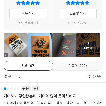
을 수 있게 되어 잃지 않는 투자를 할 수 있을 것이다.
반등이 없는 경우 어떻게 해야 할까?
리뷰 쓰기
한줄평 쓰기
비트코인 공부의 기본, 차트 보는 법
7장 단타 매매 기법 4 : 단타 칠 종목 고르는 법
혜택 및 유의사항
혜택 및 유의사항
처음 코인을 접하는 사람이라면 복잡한 이론과 차트 패턴에 지레 겁을 먹
코인 간의 상관관계를 이용하여 찾는 법
고 차트 공부를 포기하기 십상이다. 이론이나 차트는 얼핏 보면 복잡해 보
계단식 상승 후 급격한 하락을 보이는 코인을 고른다
이지만 결국 과거 데이터를 모아 유사성을 찾아 하나의 공식으로 만들어
코인마다 존재하는 특징을 파악하여 찾는 법
7
놓은 것이므로 지레 겁먹을 필요는 없다. 차트들을 매일 보면서 패턴을 관
장세를 읽고 장에 따라 달라지는 코인의 움직임을 빠르게 캐치한다
더보기
찰하고 눈에 익히다 보면, 어느 순간 익숙한 차트들의 모양이 하나씩 보이
고 그다음에 생성될 캔들의 방향이 자연스럽게 머릿속에 떠오르게 된다.
2
8장 단타 매매 기법 5 : RSI 지표 활용
리뷰
67
한줄평
228
이 책은 스스로 차트를 분석해서 매수/매도하기 좋은 타이밍을 찾을 수 있
RSI란?
는 능력을 길러 주는 것을 목표로 하고 있다. 스스로 차트를 보고 판단하는
과매도, 과매수의 포착
구매리뷰
추천순
능력이 없으면 끝까지 성공적인 투자로 이어지기 어렵기 때문이다. 저자는
RSI를 통한 다이버전스 매매 전략
예시 차트를 통해 유기적으로 변화하는 패턴을 빠르게 파악하는 방법을 상
종이책
구매
세히 설명하고 있다. 같은 패턴을 보이더라도 그 당시 장세의 분위기에 따
9장 매매 기법보다 더 중요한 자산 운용과 리스크 관리
라 상승할 수도, 하락할 수도 있기 때문에 상황에 따라 변화하는 차트에 대
기대하고 구입했는데, 기대에 많이 못미치네요
응하는 능력을 기를 수 있다. 차트 보는 법을 익히고 나면 여러 시간대의 차
현물, 선물 시드를 안정적으로 운용하는 방법
가상화폐 관련 책은 충실한 책이 없기도해서 판매량도 높고 평점도 높아서