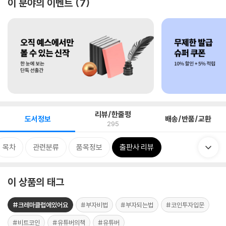
이 분야의 이벤트
7
리뷰/한줄평
도서정보
배송/반품/교환
295
목차
관련분류
품목정보
출판사 리뷰
이 상품의 태그
#크레마클럽에있어요
#부자비법
#부자되는법
#코인투자입문
#비트코인
#유튜버의책
#유튜버