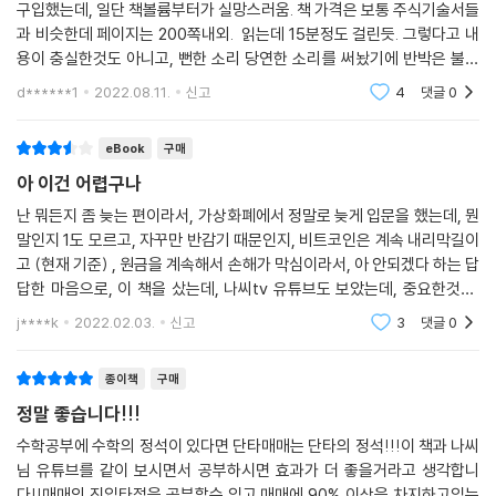
트를 보면서 코인의 전체적인 흐름을 읽고 단기 방향을 예측하여 적중률을
수익금을 재투자하는 방법
구입했는데, 일단 책볼륨부터가 실망스러움. 책 가격은 보통 주식기술서들
높일 수 있다.
잡 코인에 물렸을 때 대응하는 방법
과 비슷한데 페이지는 200쪽내외. 읽는데 15분정도 걸린듯. 그렇다고 내
용이 충실한것도 아니고, 뻔한 소리 당연한 소리를 써놨기에 반박은 불가
가상화폐 단타 매매에 꼭 필요한 리스크 관리법
한 내용임. 딱 아무것도 모르는 코린이가 입문서로 가볍게 보기에 좋은 글
10장 하락장이 오는 것을 어떻게 알 수 있을까?
d******1
2022.08.11.
신고
4
댓글
0
이네요 평
안정적이고 성공적인 투자를 위해서는 ‘장이 좋을 때는 과감하게 베팅하
하락의 징조, 어떤 것들이 있을까?
eBook
구매
고, 장이 좋지 않을 때는 현금을 들고 관망하면서 보수적으로 운용하는 전
커뮤니티 게시글
아 이건 어렵구나
략’이 필요하다. 하지만 대부분의 초보자는 장이 좋을 때나 나쁠 때나 상관
비트코인 선물 차트(바이낸스)
없이 똑같이 운용한다. 그러다 보니 상승장에서 돈을 벌었더라도 하락장에
난 뭐든지 좀 늦는 편이라서, 가상화폐에서 정말로 늦게 입문을 했는데, 뭔
알트코인 차트와 코리안 프리미엄(업비트)
말인지 1도 모르고, 자꾸만 반감기 때문인지, 비트코인은 계속 내리막길이
서 그 돈을 지키지 못하는 경우가 많다. 투자의 끝은 결국 이익 실현이고,
거래량
고 (현재 기준) , 원금을 계속해서 손해가 막심이라서, 아 안되겠다 하는 답
리스크 관리이다. 코인 시장에서는 돈을 많이 벌었더라도 내가 쓰지 못하
답한 마음으로, 이 책을 샀는데, 나씨tv 유튜브도 보았는데, 중요한것은,
면 아무 의미가 없고, 단 한 번이라도 크게 패배한다면 모든 것을 다 잃을
11장 갑작스러운 폭락장에서도 살아남는 법
아 나는, 단타 트레이딩이랑은 안 맞구나 하는거였다 뭔 말인지 당최 아무
수 있다. 그렇기 때문에 반드시 수익금을 적절히 인출하여 리스크를 줄이
j****k
2022.02.03.
신고
3
댓글
0
것도 모르겠
는 것이 중요하다. 이 책에서는 단기 바닥을 잘못 잡았을 때 탈출하는 법
폭락장에서 청산당하는 사람들의 패턴
(물타기), 지속적으로 하락하는 장에서 대응하는 법, 예기치 못한 추세 이
폭락장에서 대응하는 방법
종이책
구매
탈이 발생했을 때 대처 방법, 잡 코인에 물렸을 때 대응하는 방법 등 가상화
정말 좋습니다!!!
폐 투자 시 일어날 수 있는 리스크 관리법을 소개했다. 상승과 하락에 조바
12장 지속적으로 하락하는 장에서 대응하는 법
수학공부에 수학의 정석이 있다면 단타매매는 단타의 정석!!!이 책과 나씨
심 내지 않고 차근차근 공부하면서 가상화폐 투자를 하면 초보자라도 실패
님 유튜브를 같이 보시면서 공부하시면 효과가 더 좋을거라고 생각합니
하지 않고 성공적인 결과를 얻을 수 있다.
하락이 오래 지속될 때는 어떻게 해야 할까?
다!!매매의 진입타점을 공부할수 있고 매매에 90% 이상을 차지하고있는