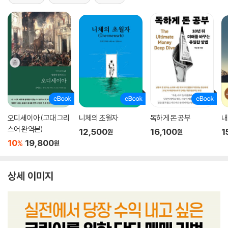
오디세이아 (고대 그리
니체의 초월자
독하게 돈 공부
내
스어 완역본)
12,500
16,100
1
원
원
10
19,800
%
원
상세 이미지