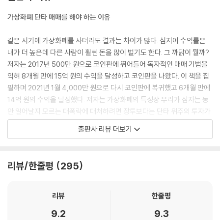
이전 봉 대비 긴 음봉을 1틱으로 보는 경우는 언제일까?
가상화폐 단타 매매를 해야 하는 이유
3틱 진입 후, 지속적인 하락이 오면 어떻게 해야 할까?
같은 시기에 가상화폐를 사더라도 결과는 차이가 많다. 심지어 수익률은
5장 단타 매매 기법 2 : 찐바닥 잡기
내가 더 높은데 다른 사람이 훨씬 돈을 많이 벌기도 한다. 그 까닭이 뭘까?
저자는 2017년 500만 원으로 코인판에 뛰어들어 독자적인 매매 기법을
찐바닥 잡기란?
익혀 8개월 만에 15억 원의 수익을 달성하고 코인판을 나왔다. 이 책을 집
찐바닥 잡기 기본 규칙
필하며 2021년 1월 4,000만 원으로 다시 코인판에 복귀했고 6개월 만에
처음부터 1분 봉으로 바닥을 보면 안 될까?
14억 원의 수익을 달성했다. 저자는 가상화폐의 특성상 우리가 잠자는 동
매수 금액은 어느 정도가 적당할까?
안 일어날지 모르는 대폭락에 대처하려면 장투보다는 단타 위주의 투자가
찐바닥이라고 생각했는데, 아니었다면 어떻게 해야 할까?
맞다고 생각한다. 그래서 이 책에서는 가상화폐를 단타로 매매하는 방법에
출판사 리뷰 더보기
대해 설명한다.
6장 단타 매매 기법 3 : 순환매수매도
이 책에서는 저자가 직접 가상화폐에 투자하며 성공과 실패를 통해 얻게
순환매수매도란?
리뷰/한줄평
295
된 값진 교훈들을 소개하고 있다. 시장이 아무리 좋아도 자신만의 기준이
순환매수매도 기본 규칙
세워지지 않으면 한순간에 실패할 수도 있기 때문에 저자는 코린이라면 처
순환매를 하면 왜 원금이 계속 줄어들까?
음부터 매매 경험이 충분히 쌓이기 전까지는 이 책으로 공부하며 소액으로
순환매 예시
리뷰
한줄평
만 트레이딩을 연습하는 것을 추천한다. 저자가 알려 주는 방법대로 차트
업비트 순환매 실현 손익 계산 방법이 없을까?
9.2
9.3
를 읽고 분석하는 과정을 반복하다 보면 자기만의 매수/매도 타이밍을 잡
순환매할 때 금액으로 할까, 수량으로 할까?