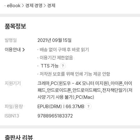
비트코인 입문 3일차, 대폭락장을 경험하다
eBook
경제 경영
경제
단타에 입문하다
대구은행? 스트라? 그게 뭔데? 폴로닉스/비트렉스 해외거래소에 눈뜨다
내가 수익률이 높은데 왜 저 사람보다 못 벌까?
품목정보
복리를 깨치고 그 효과를 체험하다
발행일
2021년 09월 15일
3장 복잡한 차트, 쉽게 공부하는 법
이용안내
배송 없이 구매 후 바로 읽기
이용기간 제한없음
이론을 전혀 몰라도 차트를 볼 수 있다?
TTS 가능
어떤 식으로 차트를 공부해야 할까?
저작권 보호를 위해 인쇄 기능 제공 안함
단타를 칠 때 단기 방향을 예측하는 법
지원기기
크레마,PC(윈도우 - 4K 모니터 미지원),아이폰,아이
패드,안드로이드폰,안드로이드패드,전자책단말기(저
4장 단타 매매 기법 1 : 5분 봉 3틱 룰
사양 기기 사용 불가),PC(Mac)
파일/용량
EPUB(DRM) | 66.37MB
5분 봉 3틱 룰이란?
5분 봉 3틱 룰의 기본 규칙
ISBN13
9788965183372
캔들 안에서 언제 매수를 해야 할까?
언제 5분 봉, 15분 봉을 써야 할까?
음봉 사이에 양봉이 뜨는 경우는 언제일까?
출판사 리뷰