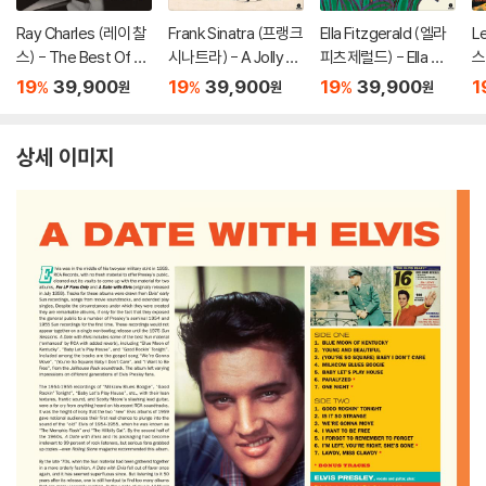
Ray Charles (레이 찰
Frank Sinatra (프랭크
Ella Fitzgerald (엘라
L
스) - The Best Of Ra
시나트라) - A Jolly C
피츠제럴드) - Ella Wis
스터
y Charles [옐로우 컬
hristmas From Fran
hes You A Swinging
S
19
39,900
19
39,900
19
39,900
1
%
%
%
원
원
원
러 LP]
k Sinatra [화이트 컬러
Christmas [화이트 컬
L
LP]
러 LP]
상세 이미지