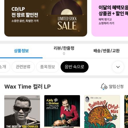
리뷰/한줄평
상품정보
배송/반품/교환
0
소개
관련분류
품목정보
음반 속으로
Wax Time 컬러 LP
알림신청