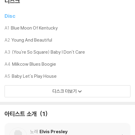
디스크
LP 구매시 참고 사항 안내드립니다.
※ 재킷/구성품/포장 상태
Disc
1) 제작/배송 과정에 따라 경미한 재킷 주름, 모서리 눌림, 갈라짐이 발생
할 수 있으며 속지(이너 슬리브)는 디스크와의 접촉으로 인해 갈라질 수
A1
Blue Moon Of Kentucky
있습니다.
A2
Young And Beautiful
외관상 불량 확인되는 상품을 개봉 시엔 반품/교환 처리 불가합니다.
2) 디스크 라벨은 공정상 매끄럽게 부착되지 않을 수도 있으며 겉포장 비
A3
(You're So Square) Baby I Don't Care
닐은 품질보증대상이 아닙니다.
3) 일본 제작 LP는 대부분 겉비닐이 밀봉되어 있지 않습니다.
A4
Milkcow Blues Boogie
4) 디지털 다운로드 코드는 본사에서 공지 없이 증정 종료될 수 있습니다.
A5
Baby Let's Play House
※ 재생 불량
디스크 더보기
1) 침압 조절 기능이 없는 턴테이블을 사용하시는 경우, (주로 올인원 형태
모델) 다이내믹 사운드의 편차가 큰 트랙을 재생할 때 이상 현상이 발생할
수 있습니다.
아티스트 소개
1
기기 문제로 인해 발생하는 재생 불량 현상에 대해서는 반품/교환이 불가
하니 침압 조절이 가능한 기기에서 재생하실 것을 권유 드립니다.
2) 디스크는 정전기와 먼지로 인해 재생이 원활하지 않은 경우가 있습니
노래
Elvis Presley