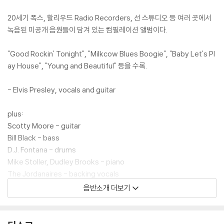
20세기 폭스, 할리우드 Radio Recorders, 선 스튜디오 등 여러 곳에서
녹음된 미공개 음원들이 담겨 있는 컴필레이션 앨범이다.
"Good Rockin' Tonight", "Milkcow Blues Boogie", "Baby Let's Pl
ay House", "Young and Beautiful" 등을 수록.
- Elvis Presley, vocals and guitar
plus:
Scotty Moore - guitar
Bill Black - bass
D.J. Fontana - drums
Mike Stoller, Dudley Brooks - piano
The Jordanaires - backing vocals
Among others
음반소개 더보기
Recorded between 1954 and May 1957