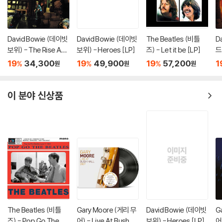
David Bowie (데이빗
David Bowie (데이빗
The Beatles (비틀
D
보위) - The Rise And
보위) - Heroes [LP]
즈) - Let it be [LP]
드
Fall Of Ziggy Stardu
e
19
34,300
19
49,900
19
57,200
1
%
%
%
원
원
원
st And The Spiders
From Mars [LP]
이 분야 신상품
The Beatles (비틀
Gary Moore (게리 무
David Bowie (데이빗
G
즈) - Pop Go The Be
어) - Live At Bush Ha
보위) - Heroes [LP]
어)
atles June 1st 1963
ll 2007 [2LP]
u 
19
38,600
19
59,000
19
49,900
1
%
%
%
원
원
원
[7인치 Vinyl]
이 상품을 구입하신 분들이 산 분야 상품