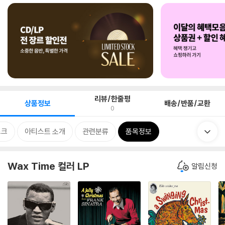
리뷰/한줄평
상품정보
배송/반품/교환
0
스크
아티스트 소개
관련분류
품목정보
Wax Time 컬러 LP
알림신청