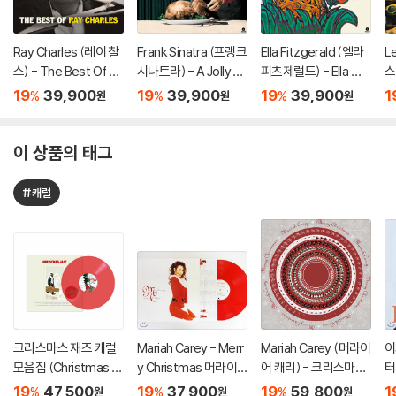
Ray Charles (레이 찰
Frank Sinatra (프랭크
Ella Fitzgerald (엘라
L
스) - The Best Of Ra
시나트라) - A Jolly C
피츠제럴드) - Ella Wis
스터
y Charles [옐로우 컬
hristmas From Fran
hes You A Swinging
S
19
39,900
19
39,900
19
39,900
1
%
%
%
원
원
원
러 LP]
k Sinatra [화이트 컬러
Christmas [화이트 컬
L
LP]
러 LP]
이 상품의 태그
#캐럴
크리스마스 재즈 캐럴
Mariah Carey - Merr
Mariah Carey (머라이
이
모음집 (Christmas Ja
y Christmas 머라이
어 캐리) - 크리스마스
터
zz) [투명 레드 컬러 L
어 캐리 크리스마스 앨
앨범 Merry Christma
e
19
47,500
19
37,900
19
59,800
1
%
%
%
원
원
원