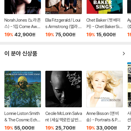
Norah Jones (노라 존
Ella Fitzgerald / Loui
Chet Baker (쳇 베이
A
스) - 1집 Come Awa
s Armstrong (엘라 피
커) - Chet Baker Sin
(
y With Me (20th Ann
츠제랄드, 루이 암스트
gs
r.
19
42,900
19
75,000
19
15,600
1
%
%
%
원
원
원
iversary)[LP]
롱) - Ella And Louis
bl
[LP]
이 분야 신상품
Lonnie Liston Smith
Cecile McLorin Salva
Anne Bisson (앤 비
사
& The Cosmic Echo
nt (세실 맥로린 살반
송) - Portraits & Perf
션
es (로니 리스턴 스미
트) - With Every Bre
umes
19
55,000
19
25,700
19
33,000
7
%
%
%
원
원
원