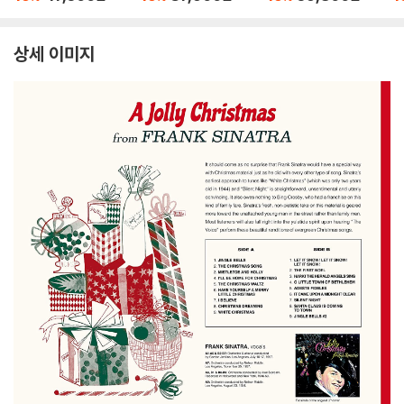
P]
범 [레드 컬러 LP]
s [Zoetrope 컬러 L
di
P]
상세 이미지