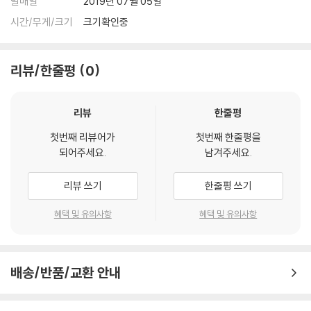
발매일
2019년 07월 05일
시간/무게/크기
크기확인중
리뷰/한줄평
0
리뷰
한줄평
첫번째 리뷰어가
첫번째 한줄평을
되어주세요.
남겨주세요.
리뷰 쓰기
한줄평 쓰기
혜택 및 유의사항
혜택 및 유의사항
배송/반품/교환 안내