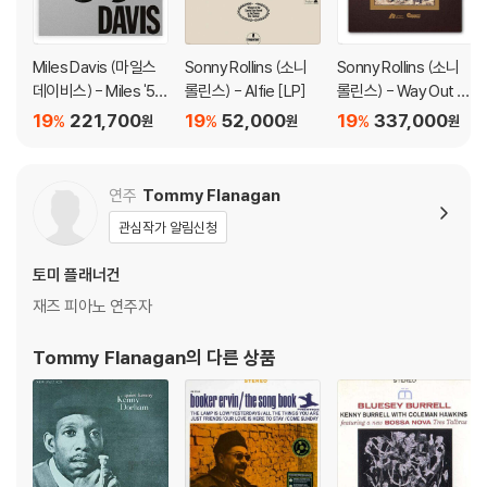
※ 반품/교환 안내
1) 불량으로 인한 반품/교환 요청 시에는 불량 확인을 위해 개봉 시의 동영
Miles Davis (마일스
Sonny Rollins (소니
Sonny Rollins (소니
상을 요청할 수 있으며, 동영상이 없는 경우 반품/교환이 제한될 수 있습니
데이비스) - Miles '56:
롤린스) - Alfie [LP]
롤린스) - Way Out W
다.
The Prestige Recor
est [투명 컬러 2LP]
19
221,700
19
52,000
19
337,000
%
%
%
원
원
원
관련 사진과 동영상 및 재생 기기 모델명을 첨부하여 첨부하여 고객센터에
dings [4LP]
문의 바랍니다.
2) LP는 잦은 배송 과정에서 재킷에 손상이 발생할 가능성이 높고 재판매
연주
Tommy Flanagan
가 어려우므로 신중한 구매를 부탁드립니다.
관심작가 알림신청
토미 플래너건
재즈 피아노 연주자
Tommy Flanagan
의 다른 상품