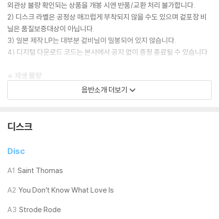
외관상 불량 확인되는 상품을 개봉 시엔 반품/교환 처리 불가합니다.
2) 디스크 라벨은 공정상 매끄럽게 부착되지 않을 수도 있으며 겉포장 비
닐은 품질보증대상이 아닙니다.
3) 일본 제작 LP는 대부분 겉비닐이 밀봉되어 있지 않습니다.
4) 디지털 다운로드 코드는 본사에서 공지 없이 증정 종료될 수 있습니다.
※ 재생 불량
1) 침압 조절 기능이 없는 턴테이블을 사용하시는 경우, (주로 올인원 형태
음반소개 더보기
모델) 다이내믹 사운드의 편차가 큰 트랙을 재생할 때 이상 현상이 발생할
수 있습니다.
기기 문제로 인해 발생하는 재생 불량 현상에 대해서는 반품/교환이 불가
디스크
하니 침압 조절이 가능한 기기에서 재생하실 것을 권유 드립니다.
2) 디스크는 정전기와 먼지로 인해 재생이 원활하지 않은 경우가 있습니
Disc
다. 전용 제품으로 이를 제거하면 대부분 해결됩니다.
3) 바늘에 먼지가 쌓이는 경우에도 재생이 원활하지 않을 수 있습니다.
A1
Saint Thomas
A2
You Don’t Know What Love Is
※ 디스크 외관 불량
1) 열을 가하여 제작하는 바이닐 공정 특성상 디스크 표면이 미세하게 울
A3
Strode Rode
렁거리거나 휘어지는 경우가 있습니다.