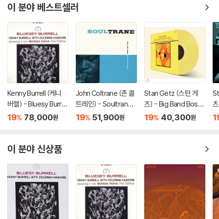
이 분야 베스트셀러
Kenny Burrell (케니
John Coltrane (존 콜
Stan Getz (스탄 게
S
버렐) - Bluesy Burrell
트레인) - Soultrane
츠) - Big Band Bossa
츠
[LP]
[LP]
Nova [옐로우 컬러 L
ta
19
78,000
19
51,900
19
40,300
1
%
%
%
원
원
원
P]
이 분야 신상품