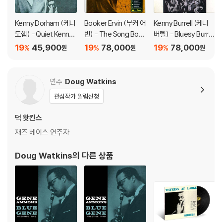
Kenny Dorham (케니
Booker Ervin (부커 어
Kenny Burrell (케니
도햄) - Quiet Kenny
빈) - The Song Boo
버렐) - Bluesy Burrell
[UHQCD]
k [LP]
[LP]
19
45,900
19
78,000
19
78,000
%
%
%
원
원
원
연주
Doug Watkins
관심작가 알림신청
덕 왓킨스
재즈 베이스 연주자
Doug Watkins
의 다른 상품