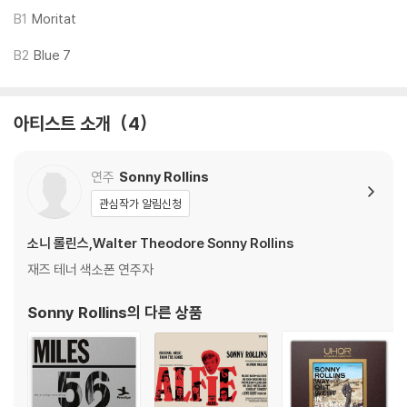
재생이 불안정한 경우 스태빌라이저를 사용하시면 좀 더 안정적인 재생이
B1
Moritat
가능합니다.
B2
Blue 7
2) 재생 음역의 왜곡을 최소화 하고 반복 재생시에도 최대한 일관되게 유
지되도록 디스크 센터 홀 구경이 작게 제작되는 경우가 있습니다. 턴테이
블 스핀들에 맞지 않는 경우에는 전용 제품 등을 이용하여 센터 홀을 조정
아티스트 소개
4
하시면 해결됩니다.
3) 디스크에 미세한 잔 흠집이 남아있거나 인쇄 면이 깨끗하지 않은 경우
가 있으며, 이는 상품의 불량이 아닙니다. 단, 재생에 이상이 있는 경우에는
연주
Sonny Rollins
불량으로 인한 반품/교환이 가능합니다
관심작가 알림신청
※ 컬러 디스크
소니 롤린스,Walter Theodore Sonny Rollins
아래에 해당하는 경우는 불량이 아니므로 개봉 후 반품/교환이 불가합니
재즈 테너 색소폰 연주자
다.
1) 컬러 디스크는 웹 이미지와 실제 색상이 차이가 날 수 있습니다.
Sonny Rollins
의 다른 상품
2) 컬러 디스크의 특성상 제작 공정시 앨범마다 색상 차이가 나는 경우도
있습니다.
3) 컬러 디스크는 제작 과정에서 다른 색상 염료가 섞여 얼룩과 번짐, 반점
등이 발생할 수 있습니다.