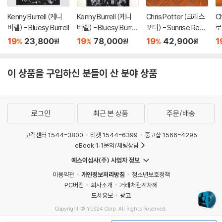
Kenny Burrell (케니
Kenny Burrell (케니
Chris Potter (크리스
C
버렐) - Bluesy Burrell
버렐) - Bluesy Burrell
포터) - Sunrise Repri
로
[LP]
se [마룬 마블 컬러 L
Fr
19
23,800
19
78,000
19
42,900
1
%
%
%
원
원
원
P]
이 상품을 구입하신 분들이 산 분야 상품
로그인
최근 본 상품
주문/배송
고객센터 1544-3800
티켓 1544-6399
중고샵 1566-4295
eBook 1:1문의/채팅상담
예스이십사(주) 사업자 정보
이용약관
개인정보처리방침
청소년보호정책
PC버전
회사소개
거래처관계자께
도서홍보
광고
Copyright © YES24 Corp. All Rights Reserved.
MATOM14