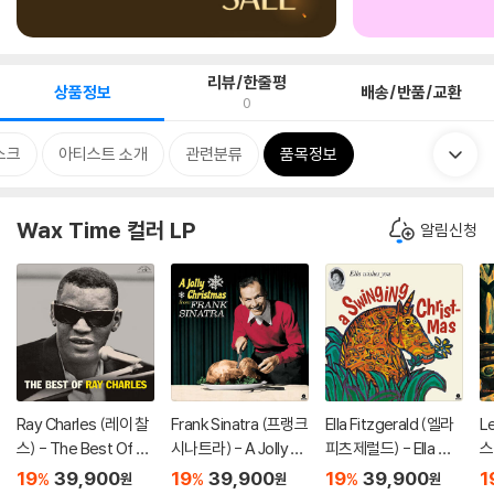
리뷰/한줄평
상품정보
배송/반품/교환
0
스크
아티스트 소개
관련분류
품목정보
Wax Time 컬러 LP
알림신청
Ray Charles (레이 찰
Frank Sinatra (프랭크
Ella Fitzgerald (엘라
L
스) - The Best Of Ra
시나트라) - A Jolly C
피츠제럴드) - Ella Wis
스터
y Charles [옐로우 컬
hristmas From Fran
hes You A Swinging
S
19
39,900
19
39,900
19
39,900
1
%
%
%
원
원
원