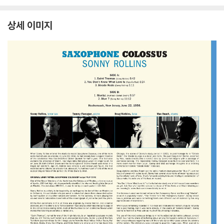
러 LP]
k Sinatra [화이트 컬러
Christmas [화이트 컬
L
LP]
러 LP]
상세 이미지