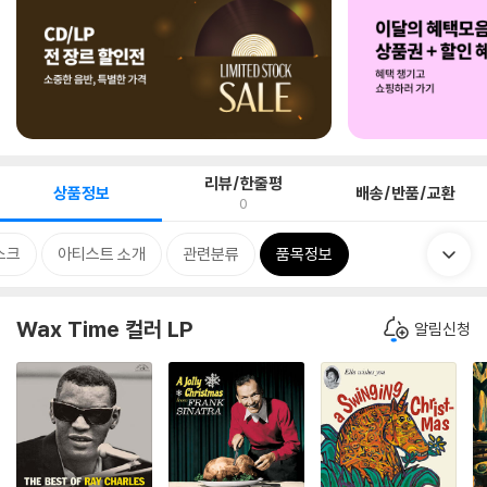
리뷰/한줄평
상품정보
배송/반품/교환
0
스크
아티스트 소개
관련분류
품목정보
Wax Time 컬러 LP
알림신청