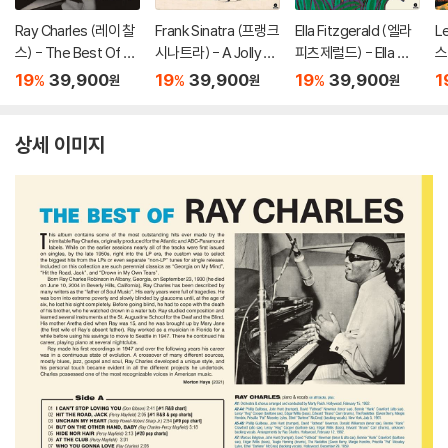
Ray Charles (레이 찰
Frank Sinatra (프랭크
Ella Fitzgerald (엘라
L
스) - The Best Of Ra
시나트라) - A Jolly C
피츠제럴드) - Ella Wis
스터
y Charles [옐로우 컬
hristmas From Fran
hes You A Swinging
S
19
39,900
19
39,900
19
39,900
1
%
%
%
원
원
원
러 LP]
k Sinatra [화이트 컬러
Christmas [화이트 컬
L
LP]
러 LP]
상세 이미지