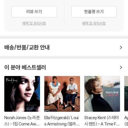
리뷰 쓰기
한줄평 쓰기
혜택 및 유의사항
혜택 및 유의사항
배송/반품/교환 안내
이 분야 베스트셀러
Norah Jones (노라 존
Ella Fitzgerald / Loui
Stacey Kent (스테이
A
스) - 1집 Come Awa
s Armstrong (엘라 피
시 켄트) - A Time For
(