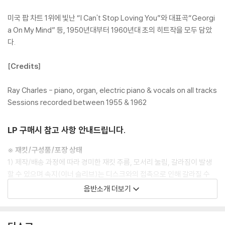
미국 팝 차트 1위에 빛난 “I Can't Stop Loving You”와 대표곡“Georgi
a On My Mind” 등, 1950년대부터 1960년대 초의 히트작을 모두 담았
다.
[Credits]
Ray Charles - piano, organ, electric piano & vocals on all tracks
Sessions recorded between 1955 & 1962
LP 구매시 참고 사항 안내드립니다.
※ 재킷/구성품/포장 상태
1) 제작/배송 과정에 따라 경미한 재킷 주름, 모서리 눌림, 갈라짐이 발생
할 수 있으며 속지(이너 슬리브)는 디스크와의 접촉으로 인해 갈라질 수
있습니다.
음반소개 더보기
외관상 불량 확인되는 상품을 개봉 시엔 반품/교환 처리 불가합니다.
2) 디스크 라벨은 공정상 매끄럽게 부착되지 않을 수도 있으며 겉포장 비
닐은 품질보증대상이 아닙니다.