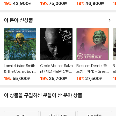
y With Me (20th Ann
츠제랄드, 루이 암스트
Love [LP]
r.
19
42,900
19
75,000
19
46,800
1
%
%
%
원
원
원
iversary)[LP]
롱) - Ella And Louis
bl
[LP]
이 분야 신상품
Lonnie Liston Smith
Cecile McLorin Salva
Blossom Dearie (블
B
& The Cosmic Echo
nt (세실 맥로린 살반
로섬 디어리) - Great
로
es (로니 리스턴 스미
트) - With Every Bre
Women Of Song
m
19
55,000
19
25,700
19
27,500
1
%
%
%
원
원
원
스 앤 더 코스믹 에코
ath I Take
br
즈) - Visions Of A Ne
w World [LP]
이 상품을 구입하신 분들이 산 분야 상품