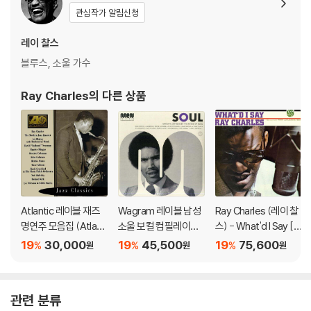
2) 재생 음역의 왜곡을 최소화 하고 반복 재생시에도 최대한 일관되게 유
관심작가 알림신청
지되도록 디스크 센터 홀 구경이 작게 제작되는 경우가 있습니다. 턴테이
블 스핀들에 맞지 않는 경우에는 전용 제품 등을 이용하여 센터 홀을 조정
레이 찰스
하시면 해결됩니다.
블루스, 소울 가수
3) 디스크에 미세한 잔 흠집이 남아있거나 인쇄 면이 깨끗하지 않은 경우
가 있으며, 이는 상품의 불량이 아닙니다. 단, 재생에 이상이 있는 경우에는
Ray Charles
의 다른 상품
불량으로 인한 반품/교환이 가능합니다
※ 컬러 디스크
아래에 해당하는 경우는 불량이 아니므로 개봉 후 반품/교환이 불가합니
다.
1) 컬러 디스크는 웹 이미지와 실제 색상이 차이가 날 수 있습니다.
2) 컬러 디스크의 특성상 제작 공정시 앨범마다 색상 차이가 나는 경우도
Atlantic 레이블 재즈
Wagram 레이블 남성
Ray Charles (레이 찰
있습니다.
명연주 모음집 (Atlanti
소울 보컬 컴필레이션
스) - What'd I Say [S
3) 컬러 디스크는 제작 과정에서 다른 색상 염료가 섞여 얼룩과 번짐, 반점
c Jazz Classics)
(Soul Men) [2LP]
ACD Hybrid]
19
30,000
19
45,500
19
75,600
%
%
%
원
원
원
등이 발생할 수 있습니다.
※ 반품/교환 안내
관련 분류
1) 불량으로 인한 반품/교환 요청 시에는 불량 확인을 위해 개봉 시의 동영