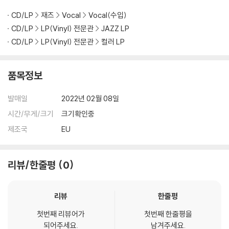
상을 요청할 수 있으며, 동영상이 없는 경우 반품/교환이 제한될 수 있습니
CD/LP
재즈
Vocal
Vocal(수입)
다.
CD/LP
LP(Vinyl) 전문관
JAZZ LP
관련 사진과 동영상 및 재생 기기 모델명을 첨부하여 첨부하여 고객센터에
CD/LP
LP(Vinyl) 전문관
컬러 LP
문의 바랍니다.
2) LP는 잦은 배송 과정에서 재킷에 손상이 발생할 가능성이 높고 재판매
가 어려우므로 신중한 구매를 부탁드립니다.
품목정보
발매일
2022년 02월 08일
시간/무게/크기
크기확인중
제조국
EU
리뷰/한줄평
0
리뷰
한줄평
첫번째 리뷰어가
첫번째 한줄평을
되어주세요.
남겨주세요.