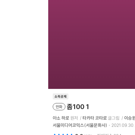
소득공제
좀100 1
만화
아소 하로
원저
타카타 코타로
글그림
이승
서울미디어코믹스(서울문화사)
2021.09.30.