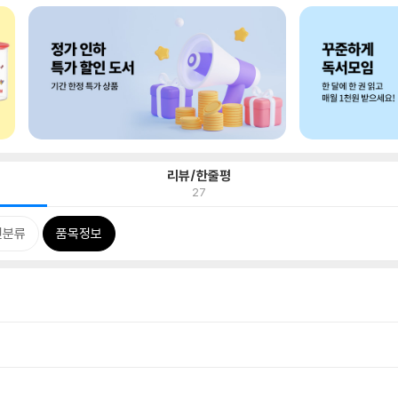
리뷰/한줄평
27
련분류
품목정보