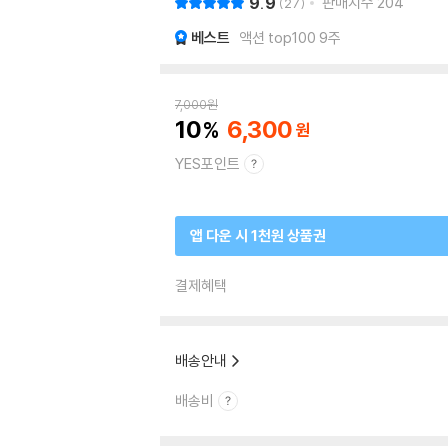
9.9
판매지수
204
27
베스트
액션 top100 9주
7,000
원
10
6,300
YES포인트
앱 다운 시 1천원 상품권
결제혜택
배송안내
배송비