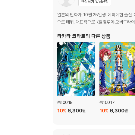
관심작가 알림신청
일본의 만화가. 10월 25일생. 에히메현 출신
으로 데뷔. 대표작으로 <할렐루야 오버드라이브> 
타카타 코타로
의 다른 상품
좀100 18
좀100 17
10
6,300
10
6,300
%
%
원
원