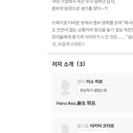
악덕 기업에서 죽은 듯이 일하던 남자,
좀비의 등장으로 생기를 찾다─?!
쓰레기로 더러운 방에서 좀비 영화를 보며 「회사
도 진전이 없는 상황이라 정신을 놓기 일보 직전인
망자들에게 쫓기며 아키라가 느낀 것은……. 『임
극, 뜨겁게 스타트!!
저자 소개
3
원저
아소 하로
관심작가 알림신청
Haro Aso,麻生 羽呂
글그림
타카타 코타로