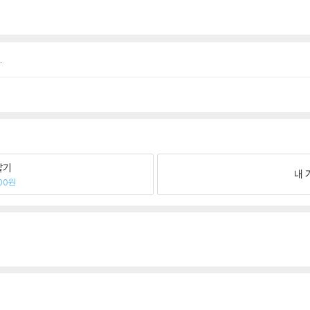
.
팔기
내 
00원