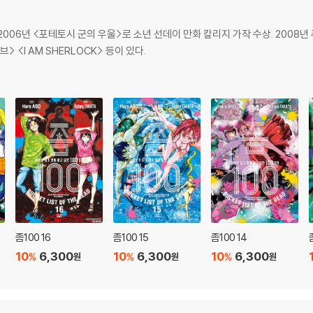
. 2006년 <포테토시 군의 우울>로 소년 선데이 만화 칼리지 가작 수상. 200
<I AM SHERLOCK> 등이 있다.
좀100 16
좀100 15
좀100 14
10
6,300
10
6,300
10
6,300
%
%
%
원
원
원