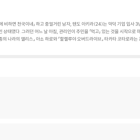
에 비하면 천국이네」 하고 중얼거린 남자, 텐도 아키라(24)는 악덕 기업 입사 
 상태였다. 그러던 어느 날 아침, 관리인이 주민을 「먹고」 있는 것을 시작으로
종의 나라의 앨리스』 아소 하로와 『할렐루야 오버드라이브』 타카타 코타로라는 