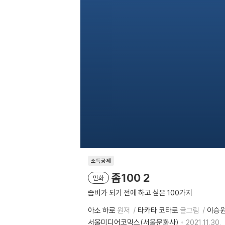
소득공제
좀100 2
만화
좀비가 되기 전에 하고 싶은 100가지
아소 하로
원저
타카타 코타로
글그림
이승
서울미디어코믹스(서울문화사)
2021.11.30.