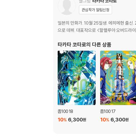
글그림
타카타 코타로
관심작가 알림신청
일본의 만화가. 10월 25일생. 에히메현 출신
으로 데뷔. 대표작으로 <할렐루야 오버드라이브> 
타카타 코타로
의 다른 상품
좀100 18
좀100 17
10
6,300
10
6,300
%
%
원
원