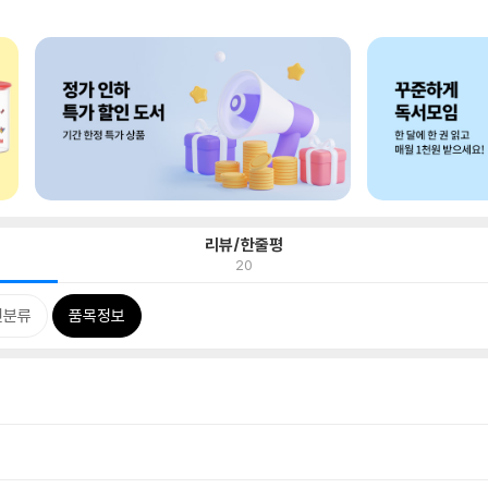
리뷰/한줄평
20
련분류
품목정보