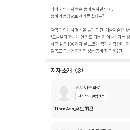
악덕 기업에서 죽은 듯이 일하던 남자,
좀비의 등장으로 생기를 찾다─?!
악덕 기업에서 정신을 놓기 직전, 아슬아슬한 상
「오늘부터 회사에 안 가도 되는 거 아냐?」라는 
하고 싶은 100가지」를 노트에 적기 시작한다. 
감독도 극찬한 획기적 청춘 좀비 활극 제2탄!
저자 소개
3
원저
아소 하로
관심작가 알림신청
Haro Aso,麻生 羽呂