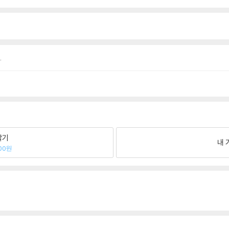
.
팔기
내 
00원