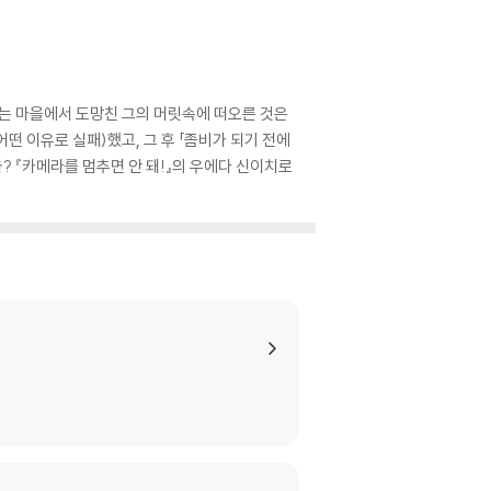
타는 마을에서 도망친 그의 머릿속에 떠오른 것은
떤 이유로 실패)했고, 그 후 「좀비가 되기 전에
? 『카메라를 멈추면 안 돼!』의 우에다 신이치로