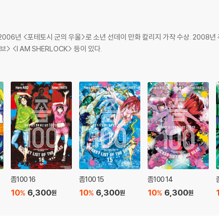
. 2006년 <포테토시 군의 우울>로 소년 선데이 만화 칼리지 가작 수상. 200
<I AM SHERLOCK> 등이 있다.
좀100 16
좀100 15
좀100 14
10
6,300
10
6,300
10
6,300
%
%
%
원
원
원