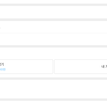
.
팔기
내 
00원