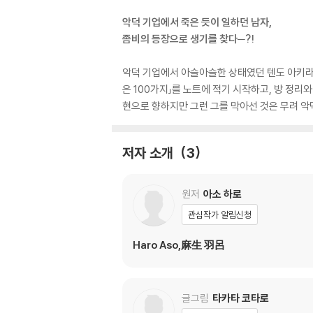
악덕 기업에서 죽은 듯이 일하던 남자,
좀비의 등장으로 생기를 찾다─?!
악덕 기업에서 아슬아슬한 상태였던 텐도 아키라(
은 100가지」를 노트에 적기 시작하고, 방 정리
현으로 향하지만 그런 그를 막아선 것은 무려 악덕
저자 소개
3
원저
아소 하로
관심작가 알림신청
Haro Aso,麻生 羽呂
글그림
타카타 코타로