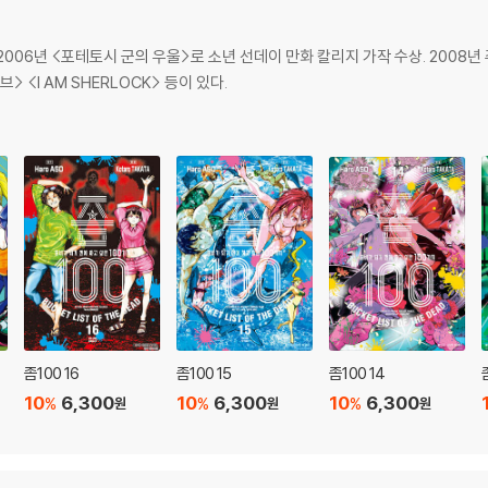
. 2006년 <포테토시 군의 우울>로 소년 선데이 만화 칼리지 가작 수상. 200
<I AM SHERLOCK> 등이 있다.
좀100 16
좀100 15
좀100 14
10
6,300
10
6,300
10
6,300
%
%
%
원
원
원