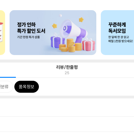
리뷰/한줄평
25
련분류
품목정보