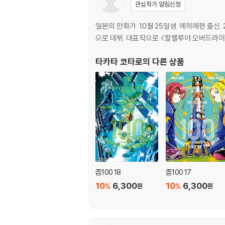
관심작가 알림신청
일본의 만화가. 10월 25일생. 에히메현 출신
으로 데뷔. 대표작으로 <할렐루야 오버드라이브> 
타카타 코타로
의 다른 상품
좀100 18
좀100 17
10
6,300
10
6,300
%
%
원
원