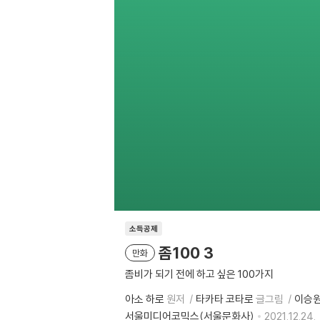
소득공제
좀100 3
만화
좀비가 되기 전에 하고 싶은 100가지
아소 하로
원저
타카타 코타로
글그림
이승
서울미디어코믹스(서울문화사)
2021.12.24.