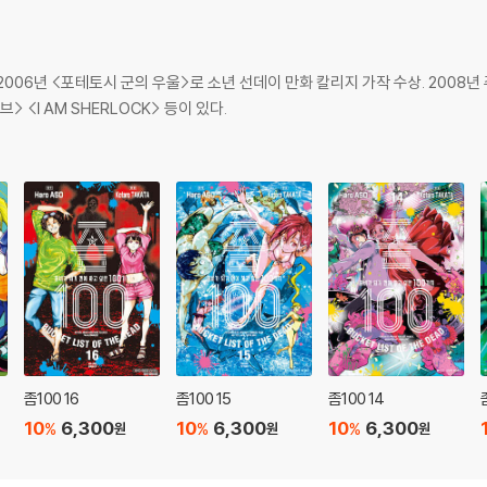
. 2006년 <포테토시 군의 우울>로 소년 선데이 만화 칼리지 가작 수상. 200
<I AM SHERLOCK> 등이 있다.
좀100 16
좀100 15
좀100 14
10
6,300
10
6,300
10
6,300
%
%
%
원
원
원