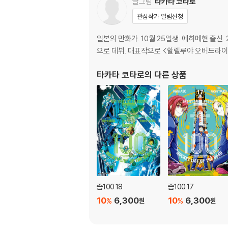
글그림
타카타 코타로
관심작가 알림신청
일본의 만화가. 10월 25일생. 에히메현 출신
으로 데뷔. 대표작으로 <할렐루야 오버드라이브> 
타카타 코타로
의 다른 상품
좀100 18
좀100 17
10
6,300
10
6,300
%
%
원
원