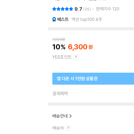
9.7
판매지수
120
25
베스트
액션 top100 4주
7,000
원
10
6,300
YES포인트
앱 다운 시 1천원 상품권
결제혜택
배송안내
배송비