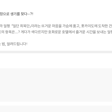
등장으로 생기를 찾다─?!
라 일행. 「일단 최북단」이라는 뜨거운 마음을 가슴에 품고, 홋카이도에 도착한 건
트의 항목은…? 게다가 색다르지만 호화로운 호텔에서 즐거운 시간을 보내는 일
는 법, 알려드립니다!