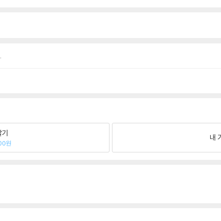
.
팔기
내 
00원