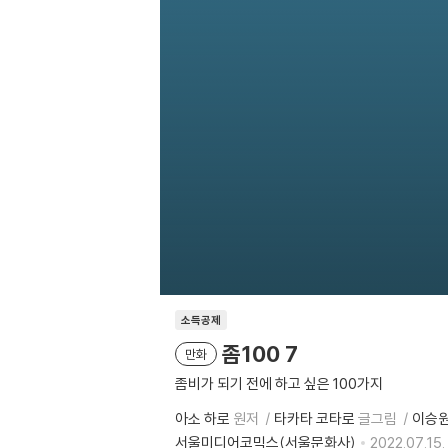
소득공제
좀100 7
만화
좀비가 되기 전에 하고 싶은 100가지
아소 하로
원저
타카타 코타로
글그림
이승
서울미디어코믹스(서울문화사)
2022.07.15.