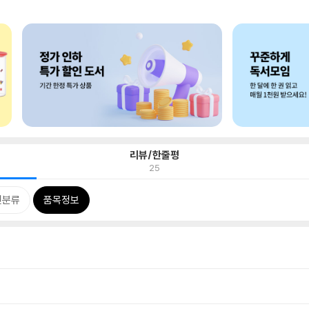
리뷰/한줄평
25
련분류
품목정보