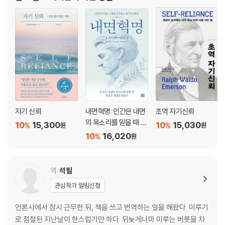
만한 분위기에서 자랐다. 하버드대학교 신학부
자기 신뢰
내면혁명: 인간은 내면
초역 자기신뢰
의 목소리를 믿을 때 비
10
15,300
10
15,030
%
%
원
원
로소 자유로워진다
10
16,020
%
원
역
석필
관심작가 알림신청
언론사에서 잠시 근무한 뒤, 책을 쓰고 번역하는 일을 해왔다. 미루기
로 점철된 지난날이 한스럽기만 하다. 뒤늦게나마 미루는 버릇을 차