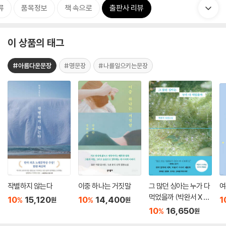
류
품목정보
책 속으로
출판사 리뷰
이 상품의 태그
#아름다운문장
#명문장
#나를일으키는문장
작별하지 않는다
이중 하나는 거짓말
그 많던 싱아는 누가 다
여
먹었을까 (박완서 X 이
10
15,120
10
14,400
1
%
%
원
원
옥토 리커버 특별판)
10
16,650
%
원