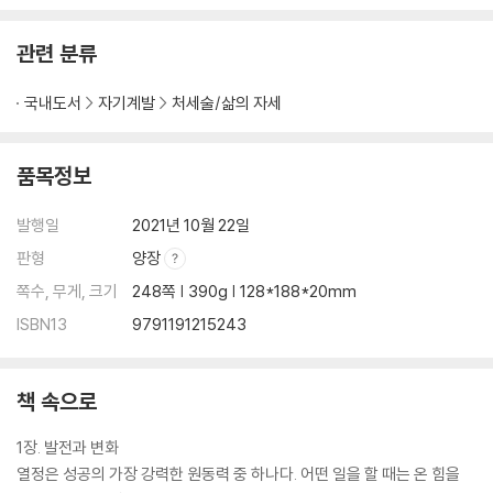
관련 분류
국내도서
자기계발
처세술/삶의 자세
품목정보
발행일
2021년 10월 22일
판형
양장
쪽수, 무게, 크기
248쪽 | 390g | 128*188*20mm
ISBN13
9791191215243
책 속으로
1장. 발전과 변화
열정은 성공의 가장 강력한 원동력 중 하나다. 어떤 일을 할 때는 온 힘을