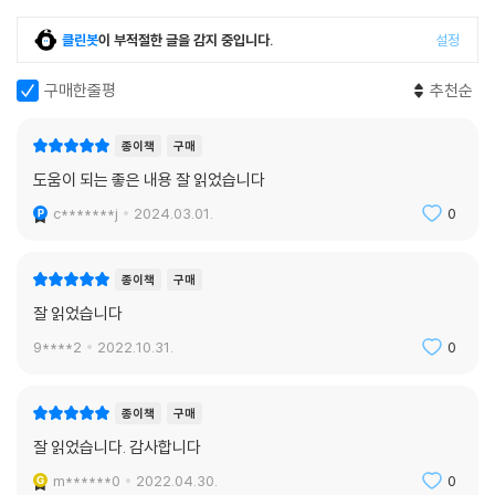
ast Judgment.
클린봇
이 부적절한 글을 감지 중입니다.
설정
*
주체성 있는 사람이 되어라. 다른 사람을 따라 하지 말고 당신이 가장 잘할
구매한줄평
추천순
수 있는 것을 하라.
Be yourself; no base imitator of another, but your best self.
종이책
구매
도움이 되는 좋은 내용 잘 읽었습니다
6장. 아름다움과 행복
품위를 갖추지 못한 아름다움은 미끼가 없는 낚싯바늘과 다름없다.
c*******j
2024.03.01.
0
Beauty without grace is the hook without the bait.
*
종이책
구매
슬픔은 뒤를 보고, 걱정은 주변을 둘러보며, 믿음은 위를 쳐다본다.
잘 읽었습니다
Sorrow looks back, worry looks around, faith looks up.
*
9****2
2022.10.31.
0
나는 당신에게 이런 것들이 따라주었으면 한다. 어려운 시기의 느긋함, 슬
플 때의 미소, 구름을 따라가는 무지개, 당신의 입술에 키스하고픈 충동이
종이책
구매
들게 하는 웃음, 당신의 마음을 따뜻하게 해주는 석양, 낙심할 때의 포옹,
잘 읽었습니다. 감사합니다
당신의 눈에 비치는 아름다움, 당신을 빛나게 해주는 우정, 당신이 신뢰할
수 있는 믿음, 의심이 들 때의 확신, 자신을 아는 용기, 진리를 인정하기까
m******0
2022.04.30.
0