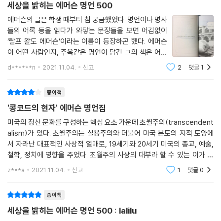
좋은 생각을 행동으로 옮기지 않는다면 그저 좋은 꿈에 불과하다.
세상을 밝히는 에머슨 명언 500
Good thoughts are no better than good dreams, unless they
에머슨의 글은 학생 때부터 참 궁금했었다. 명언이나 명사
be executed.
들의 어록 등을 읽다가 와닿는 문장들을 보면 어김없이
‘랄프 왈도 에머슨’이라는 이름이 등장하곤 했다. 에머슨
4장. 비전과 창의성
이 어떤 사람인지, 주옥같은 명언이 담긴 그의 책은 어떤
내가 아닌 다른 사람들은 렌즈다. 우리는 그 렌즈를 통해 우리의 마음을 본
내용인지 궁금했지만 정작 그의 책은 접할 기회는 별로 없
d******n
2021.11.04.
신고
2
댓글
1
었다. 그러다가 최근 몇 년 사이로 ＜자기 신뢰 Self-Reli
다.
ance＞ 등 에머슨의 책이 눈에 띄어서
Other men are lenses through which we read our own minds.
종이책
*
'콩코드의 현자' 에머슨 명언집
같은 세상이라도 마음이 다르면 지옥으로 받아들여지기도 하고 천국으로
받아들여지기도 한다.
미국의 정신 문화를 구성하는 핵심 요소 가운데 초월주의(transcendent
alism)가 있다. 초월주의는 실용주의와 더불어 미국 본토의 지적 토양에
To different minds, the same world is a hell, and a heaven.
서 자라난 대표적인 사상적 열매로, 19세기와 20세기 미국의 종교, 예술,
*
철학, 정치에 영향을 주었다. 초월주의 사상의 대부라 할 수 있는 이가 바
살면서 만나는 모든 사람이 어떤 면에선 나보다 뛰어나다. 나는 그 사람에
로 ‘콩코드의 현자’로 불린 랄프 왈도 에머슨이다. 19세기 미국의 유명한
게서 배우는 바가 있다.
z***a
2021.11.04.
신고
1
댓글
0
사상가이자 시인인
In my walks, every man I meet is my superior in some way, and
in that I learn from him.
종이책
*
세상을 밝히는 에머슨 명언 500 : lalilu
인생은 그 사람이 온종일 무엇을 생각하느냐로 결정된다.