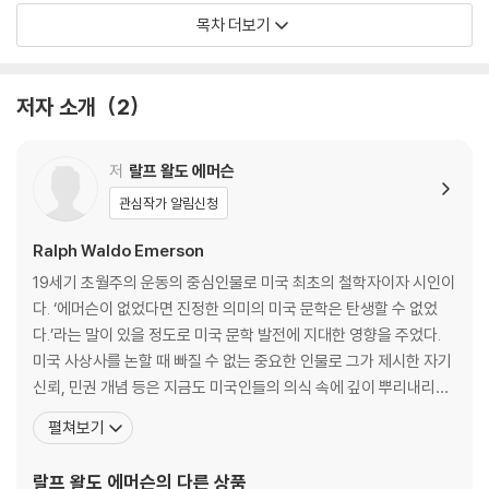
09장. 운명과 진실
목차 더보기
10장. 사회와 정치
11장. 여행과 경험
저자 소개
2
저
랄프 왈도 에머슨
관심작가 알림신청
Ralph Waldo Emerson
19세기 초월주의 운동의 중심인물로 미국 최초의 철학자이자 시인이
다. ‘에머슨이 없었다면 진정한 의미의 미국 문학은 탄생할 수 없었
다.’라는 말이 있을 정도로 미국 문학 발전에 지대한 영향을 주었다.
미국 사상사를 논할 때 빠질 수 없는 중요한 인물로 그가 제시한 자기
신뢰, 민권 개념 등은 지금도 미국인들의 의식 속에 깊이 뿌리내리고
있다. 그의 철학은 ‘미국의 가장 중요한 정신’으로 높게 평가되고 있으
펼쳐보기
며, 링컨은 그를 ‘미국의 아들’이라고 칭송하기도 했다. 1803년 보스
턴의 목사 집안에서 태어나 어려서부터 엄격한 도덕률과 신앙심이 충
랄프 왈도 에머슨
의 다른 상품