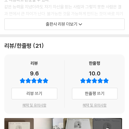
지혜로운 자는 자신을 공격하는 자들을 편든다. 그의 약점을 찾는 것이 공
같은 능력을 지녔더라도 자기 자신을 믿는 사람과 그렇지 못한 사람은 결
격자들보다는 그에게 더 유익하기 때문이다.
과 면에서 큰 차이가 난다. 불가능한 것을 가능하게 만드는 것이 바로 자기
The wise man throws himself on the side of his assailants. It is
신뢰이다. 이는 일과 인간관계 등 인생의 모든 면에 적용된다.
출판사 리뷰 더보기
more his interest than it is theirs to find his weak point.
*
소문난 독서광인 버락 오바마 전 미국 대통령과 세계적인 팝가수 마이클
여가 시간을 소중하게 생각하라. 여가 시간은 가공하지 않은 다이아몬드
잭슨도 에머슨의 책을 무척 좋아한 것으로 알려져 있다. 소장도서가 1만 권
리뷰/한줄평
21
원석이어서 그 가치를 알 수 없다. 잘 다듬으면 일상에서 가장 빛나는 귀한
이 넘는다는 잭슨은 특히 에머슨으로부터 많은 영감을 받아서 가사에 그의
보석이 될 것이다.
철학적 이념을 반영했다고 한다.
Guard well your spare moments. They are like uncut diamond
또한 우리나라 최고 부자 중 한 명으로 재산 5조를 기부한 카카오 김범수
리뷰
한줄평
s. Discard them and their value will never be known. Improve t
의장도 가장 좋아하는 시인이 에머슨이라고 한다. 이렇듯 19세기의 한 사
9.6
10.0
hem and they will become the brightest gems in a useful life.
상가가 오늘날까지 많은 사람들의 마음을 사로잡는 이유는 무엇일까?
*
나는 내가 평생 먹은 식사보다 내가 읽은 책에 대해 기억하는 것이 없다. 그
랄프 왈도 에머슨은 미국은 물론 전 세계적으로 가장 사랑받는 작가이자
리뷰 쓰기
한줄평 쓰기
런데도 그 책들이 나를 만들었다.
사상가이다. 에머슨은 미국의 수필작가, 강연자, 철학자, 노예폐지론자, 시
I cannot remember the books I’ve read any more than the mea
인으로서 19세기 중반에 개인주의를 옹호하며 초월주의 운동을 주도한 인
혜택 및 유의사항
혜택 및 유의사항
ls I have eaten; even so, they have made me.
물이다. 그는 세월이 지나면서 종교적·사회적 시각에서 벗어나 초월주의
사상을 갖게 되었다.
3장. 행동과 자립
에머슨은 평생 1,500회가 넘은 강연을 하고 10여 편 이상의 저술을 발간
반지와 보석은 보물이 아니다. 그저 보물을 대변하는 물건일 뿐이다. 진짜