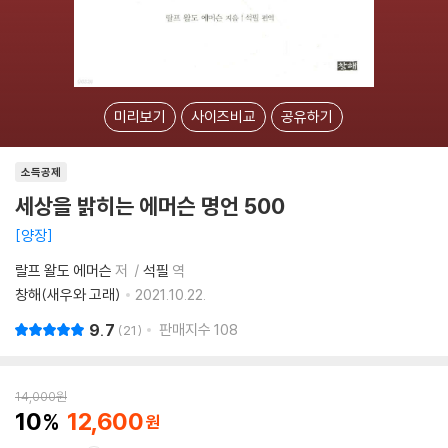
미리보기
사이즈비교
공유하기
소득공제
세상을 밝히는 에머슨 명언 500
양장
랄프 왈도 에머슨
저
석필
역
창해(새우와 고래)
2021.10.22.
9.7
판매지수
108
21
14,000
원
10
12,600