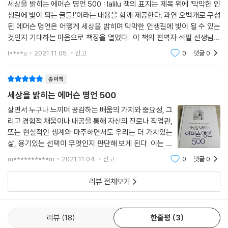
세상을 밝히는 에머슨 명언 500 : lalilu 책의 표지는 제목 위에 ‘막막한 인
Life consists of what man is thinking about all day.
생길에 빛이 되는 글들!’이라는 내용을 함께 제공한다. 과연 오백개로 구성
된 에머슨 명언은 어떻게 세상을 밝히며 막막한 인생길에 빛이 될 수 있는
5장. 자아와 자기신뢰
것인지 기대하는 마음으로 책장을 열었다. 이 책의 편역자 석필 선생님은
홀로 내면에서부터 흘러나오는 속삭임을 듣지 않고 탁월하거나 영향력 있
랄프 왈도 에머슨을 ‘미국에서 가장 사랑받는 사상가이자 시인’이었다고
l****u
2021.11.05.
신고
0
댓글
0
는 업적을 남기는 사람은 없다.
소개
None of us will ever accomplish anything excellent or comman
종이책
ding except when he listens to this whisper which is heard by
him alone.
세상을 밝히는 에머슨 명언 500
*
살면서 누구나 느끼며 공감하는 배움의 가치와 중요성, 그
위대한 사람은 자신에겐 기회가 오지 않는다고 절대 불평하지 않는다.
리고 경험적 채움이나 내공을 통해 자신의 진로나 직업관,
No great man ever complains of want of opportunity.
또는 현실적인 생계와 마주하면서도 우리는 더 가치있는
*
삶, 용기있는 선택이 무엇인지 판단해 보게 된다. 이는 성
마음속에 숨어 있는 확신을 소리 내어 말하라. 그러면 그것이 보편적인 의
장을 경험한 사람이나 사례, 성공한 분들의 조언을 통해
m**********m
2021.11.04.
신고
0
댓글
0
직접적으로 얻을 수도 있으나 요즘처럼 치열한 경쟁사회
미를 갖게 될 것이다. 때가 되면 마음속 가장 깊숙한 곳에 있던 것이 겉으로
에서 대가없이 이를 배울 수 있
드러나므로 최후의 심판을 알리는 나팔소리가 울리면 우리가 처음 가졌던
리뷰 전체보기
생각이 우리에게 되돌아온다.
Speak your latent conviction, and it shall be the universal sens
e; for the inmost in due time becomes the outmost, ― and ou
리뷰
18
한줄평
3
r first thought is rendered back to us by the trumpets of the L