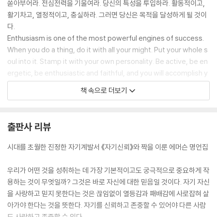
쏟아부어라. 전심전력을 기울여라. 당신의 특성을 투입하라. 활동적이고,
활기차고, 열정적이고, 충실하라. 그러면 당신은 목적을 달성하게 될 것이
다.
Enthusiasm is one of the most powerful engines of success.
When you do a thing, do it with all your might. Put your whole s
oul into it. Stamp it with your own personality. Be active, be en
ergetic, be enthusiastic and faithful, and you will accomplish y
our object.
책 속으로 더보기
*
영웅은 법을 따지지 않는다. 사람들이 그를 어떻게 대하든 그의 위대함은
빛나게 되어 있고, 그는 끝까지 자신의 사명을 완수할 것이다.
출판사 리뷰
It will never make any difference to a hero what the laws are.
His greatness will shine and accomplish itself unto the end, w
시대를 초월한 진정한 자기계발서 《자기신뢰》와 짝을 이룬 에머슨 명언집
hether they second him or not.
*
우리가 어떤 것을 성취하는 데 가장 기본적이고도 궁극적으로 중요하게 작
나이가 든다고 늙는 것이 아니라 성장하지 못하면 늙게 되는 것이다.
용하는 것이 무엇일까? 그것은 바로 자신에 대한 믿음일 것이다. 자기 자신
We don’t grow old. When we cease to grow, we become old
을 사랑하고 믿지 못한다는 것은 끊임없이 열등감과 패배감에 사로잡혀 살
아가야 한다는 것을 뜻한다. 자기를 신뢰하고 존중할 수 있어야 다른 사람
2장. 학문과 지혜
도 사랑하고 존중할 수 있다.