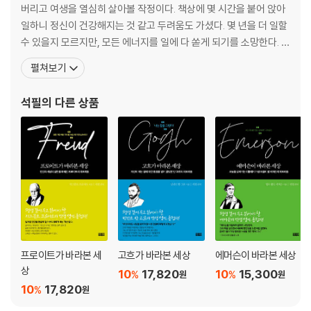
버리고 여생을 열심히 살아볼 작정이다. 책상에 몇 시간을 붙어 앉아
일하니 정신이 건강해지는 것 같고 두려움도 가셨다. 몇 년을 더 일할
수 있을지 모르지만, 모든 에너지를 일에 다 쏟게 되기를 소망한다. 긍
정적 사고에 빠져 50년 넘게 살아온 결과, 긍정적 사고가 부정적 사
펼쳐보기
고보다 부작용이 많다는 것을 알게 되었다. 인생에서 가장 중요한 것
은 근면이라는 생각을 정리해서 최근에 《긍정아, 너를 믿지 못하겠
석필
의 다른 상품
다》, 《쫄지 마, 더 잘할 수 있어》, 《하드
프로이트가 바라본 세
고흐가 바라본 세상
에머슨이 바라본 세상
상
10
17,820
10
15,300
%
%
원
원
10
17,820
%
원