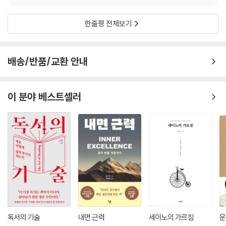
지의 인내, 당신의 삶을 완벽하게 해주는 사랑.
This is my wish for you: Comfort on difficult days, smiles whe
한줄평 전체보기
n sadness intrudes, rainbows to follow the clouds, laughter to
kiss your lips, sunsets to warm your heart, hugs when spirits s
ag, beauty for your eyes to see, friendships to brighten your b
배송/반품/교환 안내
eing, faith so that you can believe, confidence for when you d
oubt, courage to know yourself, patience to accept the truth,
love to complete your life.
이 분야 베스트셀러
*
아름다움을 찾기 위해 세계 여행을 한다 할지라도 아름다움을 지니지 않으
면 결코 아름다움을 찾을 수 없다.
Though we travel the world over to find the beautiful, we mus
t carry it with us, or we find it not.
7장. 자연의 가르침
항상 간단한 방법으로 일하는 자연으로부터 교훈을 얻자. 열매는 익으면
떨어지게 마련이다.
Let us draw a lesson from nature, which always works by shor
독서의 기술
내면 근력
세이노의 가르침
운
t ways. When the fruit is ripe, it falls.