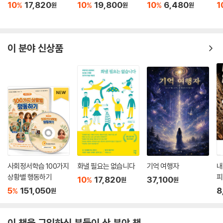
10
17,820
10
19,800
10
6,480
1
%
%
%
원
원
원
*
자연을 사랑하는 사람은 의식이 내적으로나 외적으로 적절히 조절되고, 어
린 시절의 정신이 성인이 되어서도 유지되는 사람이다. 하늘 및 땅과의 소
통을 일용할 양식으로 삼는 사람이다.
이 분야 신상품
The lover of nature is he whose inward and outward senses ar
e still truly adjusted to each other; who has retained the spirit
of infancy even into the era of manhood. His intercourse with
heaven and earth, becomes part of his daily food.
*
자연은 지혜로운 사람에겐 결코 장난감이 될 수 없다. 꽃, 동물, 산은 지혜
로운 사람이 최전성기에 도달했을 때 얻는 지혜를 깨닫게 해준다. 자연은
어린아이의 단순함을 좋아한다.
Nature never became a toy to a wise spirit. The flowers, the a
nimals, the mountains, reflected the wisdom of his best hour,
사회정서학습 100가지
화낼 필요는 없습니다
기억 여행자
내
as much as they had delighted the simplicity of his childhood.
상황별 행동하기
피
10
17,820
37,100
%
원
원
5
151,050
8
%
원
8장. 배려와 우정
자녀를 존중하라. 지나치게 간섭하는 부모가 되지 말라. 자녀의 고독을 침
이 책을 구입하신 분들이 산 분야 책
해하지 말라.