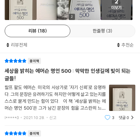
2
했는데, 이 책에는 수많은 사상가, 작가, 시인 등은 물론 일반인에게 상당
보물은 당신 자신의 일부일 뿐이다. 당신은 자신을 위해 피 흘리는 싸움을
더보기
한 영향을 준 그의 저술과 강연 중에서 가려 뽑은 주옥(珠玉) 같은 명언 5
해야 한다.
00여 개가 수록되어 있다. 특히 500여 편의 명언들을 알기 쉽게 11개의 장
2
Rings and jewels are not gifts, but apologies for gifts. The onl
(01장. 발전과 변화, 02장. 학문과 지혜, 03장. 행동과 자립, 04장. 비전과
y gift is a portion of thyself. Thou must bleed for me.
리뷰
18
한줄평
3
창의성, 05장. 자아와 자기 신뢰, 06장. 아름다움과 행복, 07장. 자연의 가
*
르침, 08장. 배려와 우정, 09장. 운명과 진실, 10장. 사회와 정치, 11장. 여
무엇을 하더라도 용기가 필요하다. 당신이 어떤 결정을 내리든 그 결정이
리뷰전체
추천순
행과 경험)으로 나누어 편집했다.
잘못되었다고 말하는 사람은 꼭 있다. 그렇게 비판하는 사람이 옳았다고
믿고 싶게 만드는 난관은 반드시 생기게 마련이다. 실행 계획을 짜서 끝까
종이책
이번에 펴낸《세상을 밝히는 에머슨 명언 500》은 청소년들은 물론 일반
지 이행하려면 군인의 용기가 필요하다. 평화는 승리를 통해 얻지만, 승리
독자들이 어렵고 힘든 세상을 헤쳐나갈 때 언제든지 펼쳐보고 위안 받으며
세상을 밝히는 에머슨 명언 500 : 막막한 인생길에 빛이 되는
를 쟁취하려면 용감해야 한다.
때로는 용기를 얻을 수 있는 책이 될 것이다. 본문은 고급 용지에 2도 인쇄
글들!
Whatever you do, you need courage. Whatever course you de
로 하고, 오래도록 소장하고 선물용으로도 좋게 하드커버(양장본)로 발행
랄프 왈도 에머슨. 미국의 사상가로 '자기 신뢰'로 유명하
cide upon, there is always someone to tell you that you are wr
했다.
다. 그의 문장은 유려하기도 하지만 어떻게 살고 있는지를
ong. There are always difficulties arising that tempt you to bel
스스로 묻게 만드는 힘이 있다. 이 책 '세상을 밝히는 에
ieve your critics are right. To map out a course of action and fo
머슨 명언 500'은 그가 남긴 문장의 힘을 고스란히 느낄
llow it to an end requires some of the same courage that a sol
수 있게 해 준다. 사람들이 왜 에머슨에 열광하는지를 제
l*****0
2021.10.28.
신고
3
댓글
0
dier needs. Peace has its victories, but it takes brave men and
대로 느낄 수 있다. 이 책은 에머슨이 남긴 명언 500개를
women to win them.
국문과 영문으로 보여주고 있다.
종이책
*