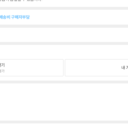
복배송비 구매자부담
팔기
내 
불가