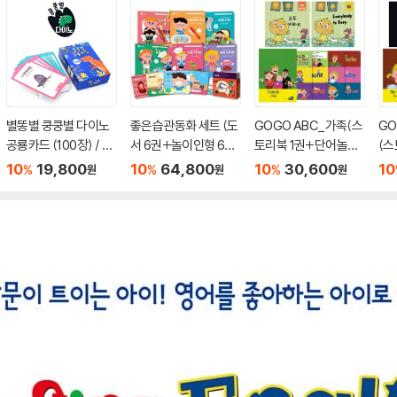
별똥별 쿵쿵별 다이노
좋은습관동화 세트 (도
GOGO ABC_가족(스
GO
공룡카드 (100장) / 세
서 6권+놀이인형 6종
토리북 1권+단어놀이
(스
이펜미포함
+플래시카드 30종)
북 1권+플래시카드)
이북
10
19,800
10
64,800
10
30,600
10
%
%
%
원
원
원
(세이펜호환)
(세