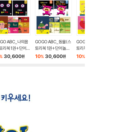
GO ABC_나의몸
GOGO ABC_동물(스
GOGO ABC_모양(스
GOGO 
토리북 1권+단어놀
토리북 1권+단어놀이
토리북 1권+단어놀이
(스토리
 1권+플래시카드)
북 1권+플래시카드)
북 1권+플래시카드)
이북 1
30,600
10
30,600
10
30,600
10
3
%
%
%
%
원
원
원
이펜호환)
(세이펜호환)
(세이펜호환)
(세이펜