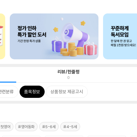
리뷰/한줄평
0
관련분류
품목정보
상품정보 제공고시
#첫영어
#영어동화
#5-6세
#4-5세