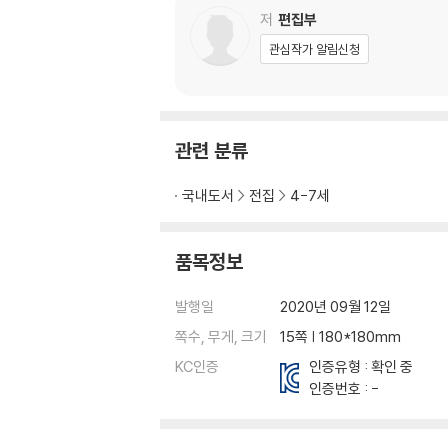
저
편집부
관심작가 알림신청
관련 분류
국내도서
전집
4-7세
품목정보
발행일
2020년 09월 12일
쪽수, 무게, 크기
15쪽 | 180*180mm
KC인증
인증유형 : 확인 중
인증번호 : -