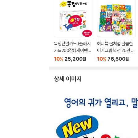
똑쟁낱말카드 (플래시
허니북 꿀처럼 달콤한
카드200장)(세이펜활
아기그림책 전 20권 +
용가능)
카드3종
10
25,200
10
76,500
%
%
원
원
상세 이미지