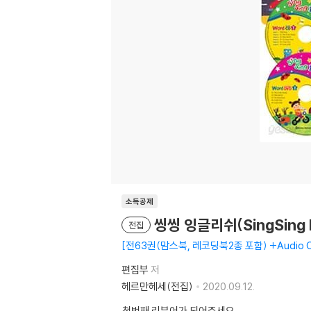
소득공제
씽씽 잉글리쉬(SingSing 
전집
전63권(맘스북, 레코딩북2종 포함) +Audio CD
편집부
저
헤르만헤세(전집)
2020.09.12.
첫번째 리뷰어가 되어주세요