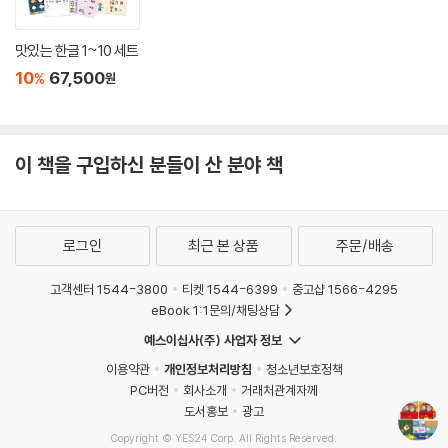
맛있는 한글 1~10 세트
10
67,500
%
원
이 책을 구입하신 분들이 산 분야 책
로그인
최근 본 상품
주문/배송
고객센터 1544-3800
티켓 1544-6399
중고샵 1566-4295
eBook 1:1문의/채팅상담
예스이십사(주) 사업자 정보
이용약관
개인정보처리방침
청소년보호정책
PC버전
회사소개
거래처관계자께
도서홍보
광고
Copyright © YES24 Corp. All Rights Reserved.