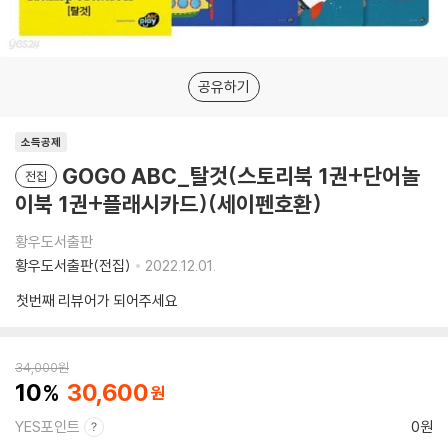
공유하기
소득공제
GOGO ABC_탈것(스토리북 1권+단어놀
전집
이북 1권+플래시카드)(세이펜호환)
황우도서출판
황우도서출판(전집)
2022.12.01.
첫번째 리뷰어가 되어주세요
34,000
원
10
30,600
YES포인트
0원