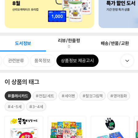
리뷰/한줄평
도서정보
배송/반품/교환
0
관련분류
품목정보
상품정보 제공고시
이 상품의 태그
#플래시카드
#전집/세트
#세이펜
#탈것그림책
#영어동화
#4-5세
#3-4세