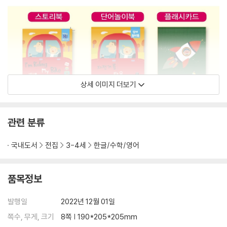
상세 이미지 더보기
관련 분류
국내도서
전집
3-4세
한글/수학/영어
품목정보
발행일
2022년 12월 01일
쪽수, 무게, 크기
8쪽 | 190*205*205mm