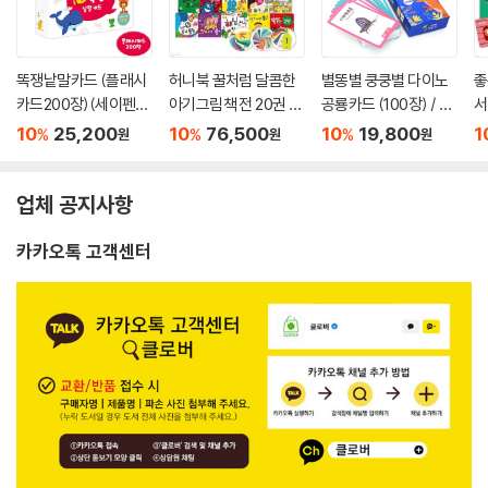
똑쟁낱말카드 (플래시
허니북 꿀처럼 달콤한
별똥별 쿵쿵별 다이노
좋
카드200장)(세이펜활
아기그림책 전 20권 +
공룡카드 (100장) / 세
서
용가능)
카드3종
이펜미포함
+
10
25,200
10
76,500
10
19,800
1
%
%
%
원
원
원
업체 공지사항
카카오톡 고객센터