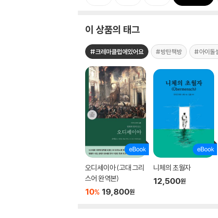
이 상품의 태그
#크레마클럽에있어요
#방탄책방
#아이돌
오디세이아 (고대 그리
니체의 초월자
스어 완역본)
12,500
원
10
19,800
%
원