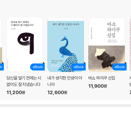
당신을 알기 전에는 시
내가 생각한 인생이 아
바쇼 하이쿠 선집
없이도 잘 지냈습니다
니야
11,900
원
11,200
12,600
원
원