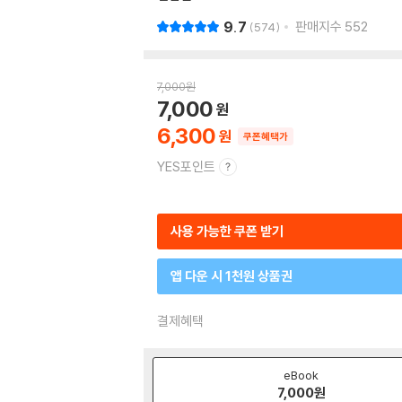
9.7
판매지수
552
574
7,000
원
7,000
6,300
쿠폰혜택가
YES포인트
사용 가능한 쿠폰 받기
앱 다운 시 1천원 상품권
결제혜택
eBook
7,000
원