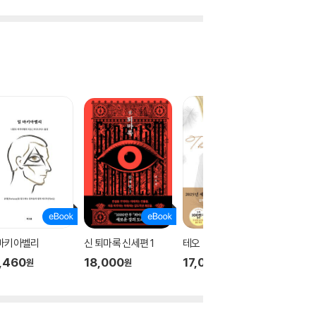
 마키아벨리
신 퇴마록 신세편 1
테오
신 퇴마록
,460
18,000
17,000
18,00
원
원
원