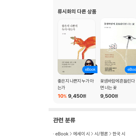
사랑은
한 번에 한 사람
류시화
의 다른 상품
내가 배가 고플 때
내가 원하는 것
당신에게 달린 일
인디언 기도문
어느 9세기 왕의 충고
동물
성장한 아들에게
지식을 넘어서
잠시
좋은지 나쁜지 누가 아
꽃샘바람에 흔들린다
초보자에게 주는 조언
는가
면 너는 꽃
일찍 일어나는 새
10
9,450
9,500
%
원
원
4
바람만이 알고 있지
관련 분류
다른 북소리
짧은 기간 동안 살아야 한다면
eBook
에세이 시
시/평론
한국 시
수업