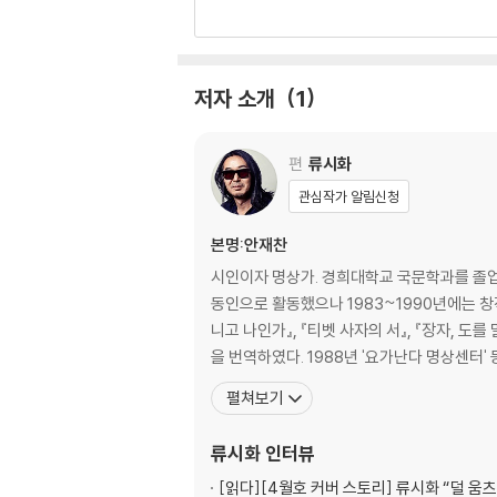
무엇이 성공인가
도둑에게서 배울 점
할 수 있는 한
저자 소개
1
2
빛
그런 길은 없다
편
류시화
75세 노인이 쓴 산상수훈
관심작가 알림신청
난 부탁했다
여행
본명:안재찬
자연주의자의 충고
시인이자 명상가. 경희대학교 국문학과를 졸업했
내가 보고 있지 않다고 생각하셨을 때
동인으로 활동했으나 1983~1990년에는 창작
잠 못 이루는 사람들
니고 나인가』, 『티벳 사자의 서』, 『장자, 도
나는 세상을 바라본다
을 번역하였다. 1988년 '요가난다 명상센터' 
무덤들 사이를 거닐며
펼쳐보기
인생의 황금률
류시화
인터뷰
3
마음의 평화
[읽다]
[4월호 커버 스토리] 류시화 “덜 움