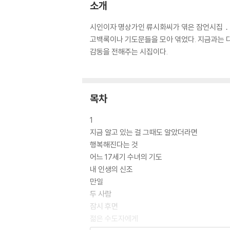
소개
시인이자 명상가인 류시화씨가 엮은 잠언시집．인디
고백록이나 기도문들을 모아 엮었다. 지금과는 다
감동을 전해주는 시집이다.
목차
1
지금 알고 있는 걸 그때도 알았더라면
행복해진다는 것
어느 17세기 수녀의 기도
내 인생의 신조
만일
두 사람
잠시 후면
젊은 수도자에게