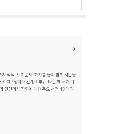
까지 박덕규, 이문재, 하재봉 등과 함께 시운동
이때 『성자가 된 청소부』, 『나는 왜 너가 아
명상과 인간의식 진화에 대한 주요 서적 40여 권