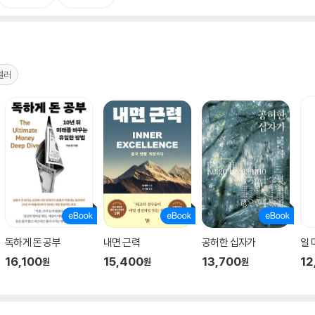
셀러
독하게 돈 공부
내면 근력
공허한 십자가
일
16,100
15,400
13,700
12
원
원
원