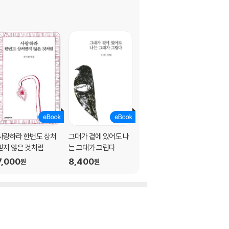
사랑하라 한번도 상처
그대가 곁에 있어도 나
하늘 호수로 떠난 여행
받지 않은 것처럼
는 그대가 그립다
9,800
원
7,000
8,400
원
원