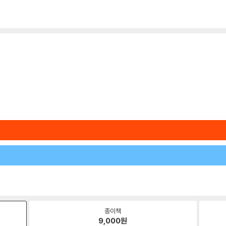
종이책
9,000
원