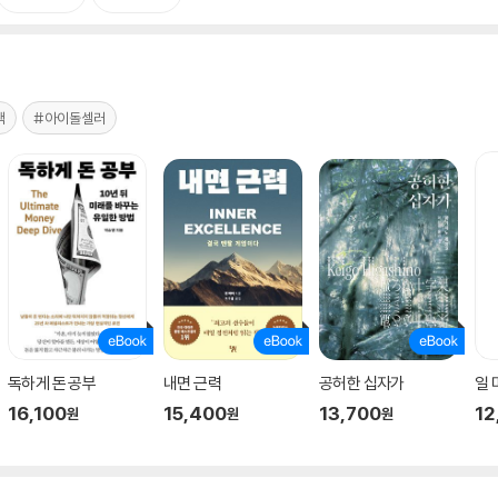
책
#아이돌셀러
독하게 돈 공부
내면 근력
공허한 십자가
일
16,100
15,400
13,700
12
원
원
원