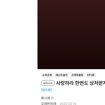
소득공제
베스트셀러
크레마클럽
EPUB
사랑하라 한번도 상처받
eBook
EPUB
류시화
편
오래된미래
2020.02.10.