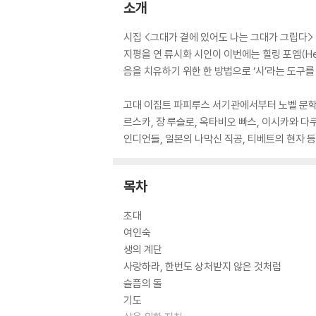
소개
시집 <그대가 곁에 있어도 나는 그대가 그립다>
지평을 연 류시화 시인이 이번에는 힐링 포엠(Hea
음을 치유하기 위한 한 방법으로 ‘시’라는 도구
고대 이집트 파피루스 서기관에서부터 노벨 문학상
르스카, 장 루슬로, 옥타비오 빠스, 이시카와 다
인디언들, 일본의 나막신 직공, 티베트의 현자 등
목차
초대
여인숙
생의 계단
사랑하라, 한번도 상처받지 않은 것처럼
슬픔의 돌
기도