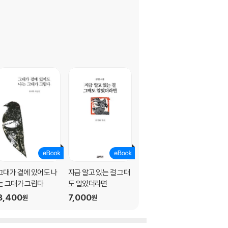
그대가 곁에 있어도 나
지금 알고 있는 걸 그때
하늘 호수로 떠난 여행
는 그대가 그립다
도 알았더라면
9,800
원
8,400
7,000
원
원