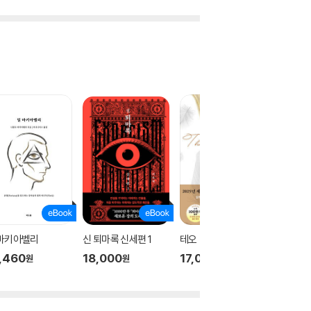
 마키아벨리
신 퇴마록 신세편 1
테오
신 퇴마록
,460
18,000
17,000
18,00
원
원
원