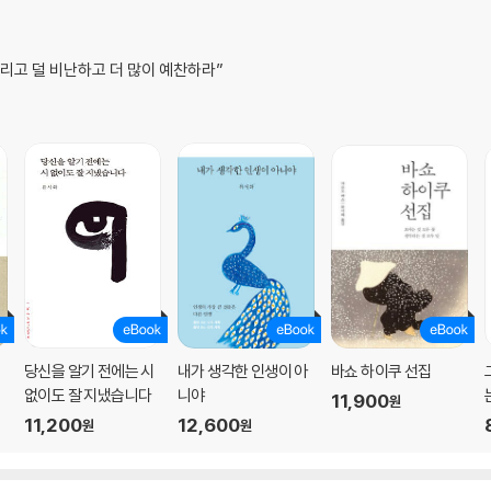
츠리고 덜 비난하고 더 많이 예찬하라”
당신을 알기 전에는 시
내가 생각한 인생이 아
바쇼 하이쿠 선집
없이도 잘 지냈습니다
니야
11,900
원
11,200
12,600
원
원