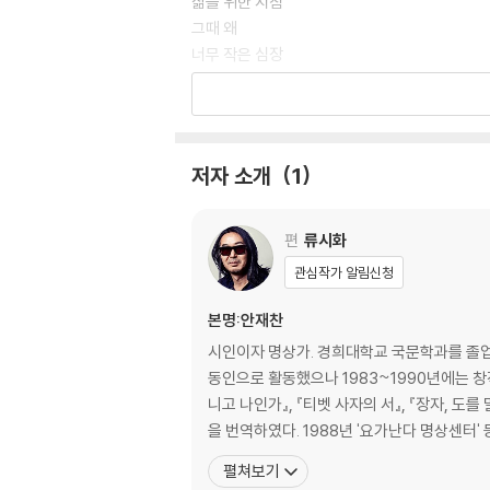
삶을 위한 지침
그때 왜
너무 작은 심장
이것 또한 지나가리라
봄의 정원으로 오라
금 간 꽃병
눈물
저자 소개
1
인생 거울
생명은
나는 배웠다
편
류시화
침묵의 소리
관심작가 알림신청
생이 끝났을 때
중세기 회교도의 충고
본명:안재찬
별들의 침묵
시인이자 명상가. 경희대학교 국문학과를 졸업했
사람과의 거리
동인으로 활동했으나 1983~1990년에는 창작
천 사람 중의 한 사람
니고 나인가』, 『티벳 사자의 서』, 『장자, 도
첫눈에 반한 사랑
을 번역하였다. 1988년 '요가난다 명상센터' 
늙은 철학자의 마지막 말
펼쳐보기
사막