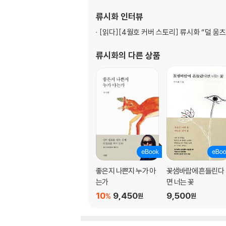
게
류시화
인터뷰
농담
옹이
[읽다]
[4월호 커버 스토리] 류시화 “덜 움
이별
나의 시
류시화
의 다른 상품
삶이 하나의 놀이라면
여행
이누이트 족의 노래
의족을 한 남자
사이치에게 남은 것
이제 난 안다
누가 떠나고 누가 남는가
내가 알고 있는 것
무사의 노래
좋은지 나쁜지 누가 아
꽃샘바람에 흔들린다
사랑
는가
면 너는 꽃
나에게 바치는 기도
10
9,450
9,500
%
원
원
자연에게서 배운 것
세상의 미친 자들
내가 태어났을 때