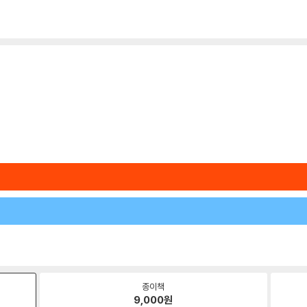
종이책
9,000
원