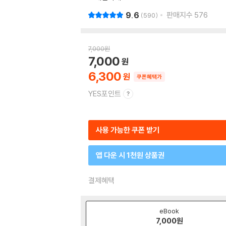
9.6
판매지수
576
590
7,000
원
7,000
6,300
쿠폰혜택가
YES포인트
사용 가능한 쿠폰 받기
앱 다운 시 1천원 상품권
결제혜택
eBook
7,000
원