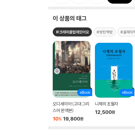
이 상품의 태그
#크레마클럽에있어요
#방탄책방
#올해의
오디세이아 (고대 그리
니체의 초월자
스어 완역본)
12,500
원
10
19,800
%
원