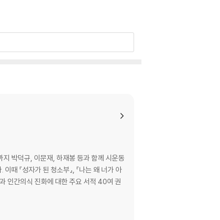
까지 박덕규, 이문재, 하재봉 등과 함께 시운동
이때 『성자가 된 청소부』, 『나는 왜 너가 아
명상과 인간의식 진화에 대한 주요 서적 40여 권