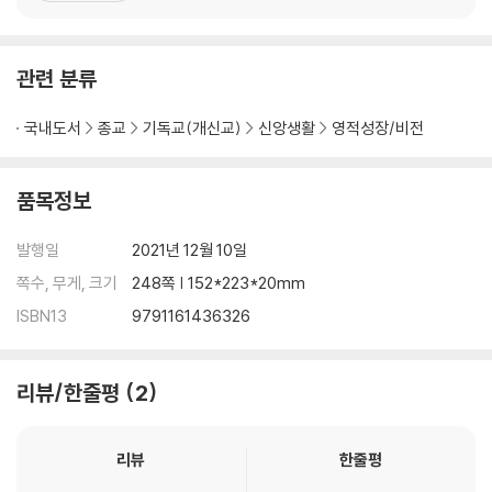
있다. 이들 부부에겐 동운과 동민, 두 아들이 있다. 두 아들 모두 한국
침례신학 대학교에 다니며 주의 종의 길을 준
관련 분류
국내도서
종교
기독교(개신교)
신앙생활
영적성장/비전
품목정보
발행일
2021년 12월 10일
쪽수, 무게, 크기
248쪽 | 152*223*20mm
ISBN13
9791161436326
리뷰/한줄평
2
리뷰
한줄평