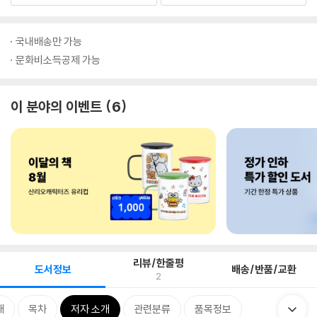
국내배송만 가능
문화비소득공제 가능
이 분야의 이벤트
6
리뷰/한줄평
도서정보
배송/반품/교환
2
개
목차
저자 소개
관련분류
품목정보