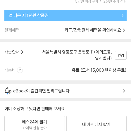
5만원 이상 구매 시 2천원 추가 적립
앱 다운 시 1천원 상품권
결제혜택
카드/간편결제 혜택을 확인하세요
배송안내
서울특별시 영등포구 은행로 11(여의도동,
변경
일신빌딩)
배송비
유료
(도서 15,000원 이상 무료)
eBook이 출간되면 알려드립니다.
이미 소장하고 있다면 판매해 보세요.
예스24에 팔기
내 가게에서 팔기
바이백 신청 불가