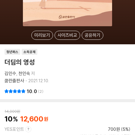
미리보기
사이즈비교
공유하기
청년패스
소득공제
더딤의 영성
김인수
천인숙
저
쿰란출판사
2021.12.10.
10.0
2
14,000
원
10
12,600
YES포인트
700원 (5%)