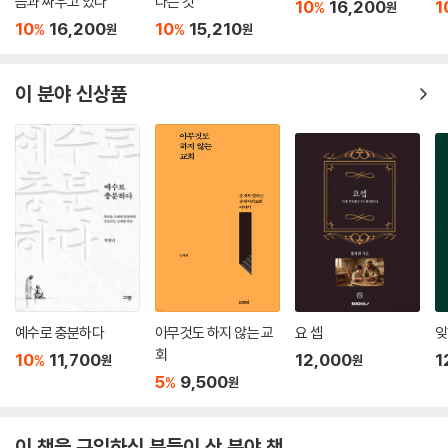
음과 싸우고 있다
다는 것
10
16,200
1
%
원
10
16,200
10
15,210
%
%
원
원
이 분야 신상품
예수로 충분하다
아무것도 하지 않는 교
요 셉
잊
회
10
11,700
12,000
1
%
원
원
5
9,500
%
원
이 책을 구입하신 분들이 산 분야 책