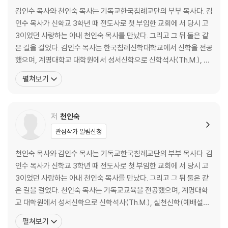
김인수 목사와 천인숙 목사는 기독교한국침례교단의 부부 목사다. 김
제2부 성령으로 사는 그리스도인 / 천인숙
인수 목사가 신학교 3학년 때 전도사로 첫 부임한 교회에 서 당시 고
3이었던 사랑하는 아내 천인숙 목사를 만났다. 그리고 그 뒤 둘은 같
09 불이 산을 이깁니다_사도행전 2장 1-14절
은 길을 걸었다. 김인수 목사는 한국침례신학대학교에서 신학을 전공
10 영적 주파수를 맞추세요_요한복음 4장 21-24절
했으며, 계명대학교 대학원에서 성서신학으로 신학석사(Th.M.), 조
11 마른 뼈도 하늘 군대가 됩니다_에스겔 37장 1-14절
직신학으로 박사학위(Ph.D.)를 받았다. 현재 김인수 목사는 벧엘교
펼쳐보기
회 담임목사로, 천인숙 목사는 벧엘비전선교센터 원장으로 사역하고
제3부 한계를 넘어서는 그리스도인 / 김인수
있다. 이들 부부에겐 동운과 동민, 두 아들이 있다. 두 아들 모두 한국
침례신학 대학교에 다니며 주의 종의 길을 준
저
천인숙
12 한계 속에서 하나님을 만나는 삶_창세기 5장 28-32절
13 하나님의 기억에 의존하는 삶_창세기 8장 1-5절
관심작가 알림신청
14 드디어, 하나님의 뜻이 보이는 삶_창세기 8장 20-22절
천인숙 목사와 김인수 목사는 기독교한국침례교단의 부부 목사다. 김
15 한계를 넘어 사명으로 살아가는 삶_민수기 20장 22-29절
인수 목사가 신학교 3학년 때 전도사로 첫 부임한 교회에 서 당시 고
3이었던 사랑하는 아내 천인숙 목사를 만났다. 그리고 그 뒤 둘은 같
은 길을 걸었다. 천인숙 목사는 기독교교육을 전공했으며, 계명대학
교 대학원에서 성서신학으로 신학석사(Th.M.), 실천신학(예배설교
학)으로 박사과정(Ph.D.)을 수료했다. 현재 천인숙 목사는 벧엘비전
펼쳐보기
선교센터 원장으로, 김인수 목사는 벧엘교회 담임목사로 사역하고