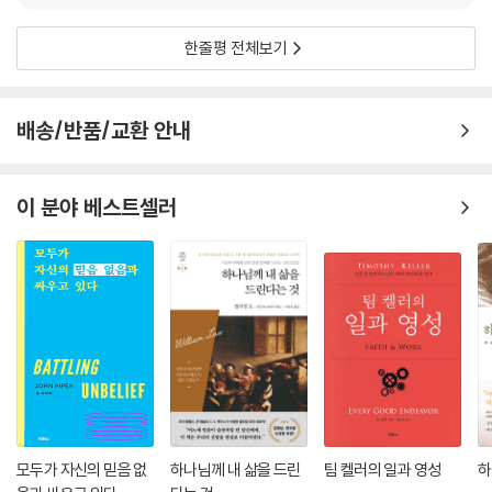
한줄평 전체보기
배송/반품/교환 안내
이 분야 베스트셀러
모두가 자신의 믿음 없
하나님께 내 삶을 드린
팀 켈러의 일과 영성
하