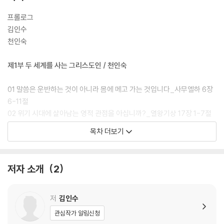
프롤로그
김인수
천인숙
제1부 두 세계를 사는 그리스도인 / 천인숙
01 말씀은 운반하는 것이 아니라 몸에 메고 가는 것입니다_사무엘하 6장
6-11절
02 위기 시대에 살아남는 영적 관점을 아십니까?_열왕기상 17장 1-7절
03 ‘여기’와 ‘저기’의 차이를 아는 것이 여호와 이레입니다_창세기 22장 5
목차 더보기
-14절
04 아브라함의 손에 있었던 불과 칼이 우리에게도 필요합니다!_창세기 2
2장 6절
저자 소개
2
05 영적 보험을 해지하지 마세요_누가복음 7장 1-10절
06 문제를 분석하지 말고 주님의 의도를 파악하라_요한복음 6장 1-13절
07 말씀이 은혜인가 아니면 걸림이 되는가?_요한복음 6장 60-69절
저
김인수
08 더딤의 영적 함정을 뛰어넘어 미래로 들어갑시다_출애굽기 32장 1-6
관심작가 알림신청
절