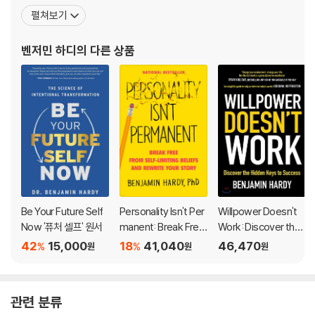
Truth #7 Your view of God impacts your Future Self 113
전략을 공유하고 있다. 그의 블로그는 2015~2018년 동안 글쓰기 플
펼쳐보기
ather than your past.
Conclusion: Future Self truths 123
랫폼인 ‘미디엄’에서 1위에 오르고, 1억 명이 넘는 사람들이 읽었으며,
Part 3 7 Steps for Being Your Future Self 125
〈하버드비즈니스리뷰〉, 〈뉴욕타임스〉, CNBC 등에 실렸다. 또한 〈포
벤저민 하디
의 다른 상품
Who is your Future-Self?
Step #1 Clarify your contextual purpose 129
브스〉, 〈허핑턴 포스트〉, 〈옵
Step #2 Eliminate lesser goals 141
That question may seem trite. But it’s literally the answer to all
Step #3 Elevate from needing to wanting to knowing 149
of your life’s questions. It’s the answer to what you’re going to
Step #4 Ask for exactly what you want 157
do today. It’s the answer to how motivated you are, and how y
Step #5 Automate and systemize your Future Self 163
ou feel about yourself. It’s the answer to whether you’ll distrac
Step #6 Schedule your Future Self 169
t yourself on social media for hours, whether you’ll eat junk fo
Step #7 Aggressively complete imperfect work 175
od, and what time you get up in the morning.
Conclusion: Future Self steps 183
Conclusion: Be Your Future Self Now 185
Your imagined Future-Self is the driver of your current reality. I
Endnotes 189
Be Your Future Self
Personality Isn't Per
Willpower Doesn't
t is up to you to develop the ability to imagine better and mor
Index 203
Now '퓨처 셀프' 원서
manent: Break Free
Work: Discover the
e expansive visions of your Future-Self.
Acknowledgments 211
from Self-Limiting B
Hidden Keys to Suc
42
15,000
18
41,040
46,470
%
%
원
원
원
About the Author 213
eliefs and Rewrite Y
cess
Your current view of your Future-Self is very limited. If you see
our Story
k learning, growth, and new experiences, you’ll be able to ima
관련 분류
gine a different and better Future-Self than you currently can.