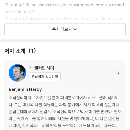
신’을 명확하게 하고, 목표한 방향으로 이끄는 실용적인 전략을 공유하며
Threat #3 Being unaware of your environment creates a rand
많은 사람의 성장과 발전을 돕고 있다.
om evolution 23
Threat #4 Being disconnected to your Future Self leads to m
이 책은 크게 세 파트로 구성되어 있다. 파트1은 ‘미래의 나’를 위협하는 요
yopic decisions 31
목차 더보기
인 7가지를, 파트2는 ‘미래의 나’에 대한 진실 7가지를, 파트3은 ‘미래의
Threat #5 Urgent battles and small goals keep you stuck 37
내’가 되는 7단계를 구체적으로 제시한다. 각 단계마다 자신을 점검해볼
Threat #6 Not being in the arena is failing by default 45
수 있는 체크리스트와, 미래의 나와 연결하는 활동들이 포함된 워크지를
Threat #7 Success is often the catalyst for failure 51
저자 소개
1
제공하고 있다. 또한 각 장의 핵심 내용은 일러스트를 통해 기억에 선명하
Conclusion: Future Self threats 59
게 남도록 도와주고, 파트가 끝날 때마다 KEY POINT로 요약해서 정리해
Part 2 7 Truths about Your Future Self 61
준다. 특히 ‘미래의 나’와 연결하는 것이 중요하다는 점을 유명인들의 일화
Truth #1 Your future drives your present 69
저
벤저민 하디
를 통해 소개해 재미를 더하고, 쉽게 이해할 수 있도록 설명한다. 이 책은
Truth #2 Your Future Self is different than you expect 77
관심작가 알림신청
단순히 ‘미래의 나’를 생각에서 그치지 않고 행동하게 만드는 구체적인 방
Truth #3 Your Future Self is the Pied Piper 85
법을 제시한다는 점에서 당신의 삶을 변화시키는 데 최고의 안내자 역할을
Truth #4 The more vivid and detailed your Future Self, the fas
Benjamin Hardy
할 것이다.
ter you'll progress 95
조직심리학자로 자기계발 분야 파워블로거이자 베스트셀러 작가이
Truth #5 Failing as your Future Self is better than succeeding
다. 그는 미래의 나를 적용하는 과학 분야에서 세계 최고의 전문가다.
This isn’t a book about BECOMING it’s about BEING: noted
as your current self 101
클램슨대학교에서 산업 및 조직심리학으로 박사 학위를 받았다. 현재
psychologist Dr. Benjamin Hardy shows how to imagine th
Truth #6 Success is achieved by being true to your Future Sel
라는 팟캐스트를 통해 미래의 자신을 명확하게 하고, 더 나은 결정을
e person you want to be, then BE that person now. When y
f, nothing else 109
내리며, 정기적으로 삶의 방식을 도약하는 데 도움이 되는 실용적인
ou do this, your imagined FUTURE directs your behavior, r