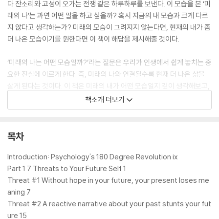
다 잔소리와 고성이 오가는 전쟁 같은 하루하루를 보낸다. 이 모습을 본 ‘미
래의 나’는 과연 어떤 말을 하고 싶을까? 혹시 지금의 내 모습과 크게 다르
지 않다고 생각하는가? 미래의 모습이 그려지지 않는다면, 현재의 내가 좀
더 나은 모습이기를 원한다면 이 책이 해답을 제시해줄 것이다.
‘미래의 나는 어떤 모습일까?’라는 질문은 우리가 인생에서 쉽게 놓치는 중
요한 진실에 이르게 한다. 즉, 미래의 나와 연결될수록 현재 더 나은 삶을
살게 된다는 것이다. 이 책은 미래의 내가 어떤 모습일지 깊이 생각해보고,
지금 그 사람이 되는 방법을 구체적으로 알려주는 인생 지침서이다. 상상
책소개 더보기
한 미래 자아는 현실에서 원동력이 되어 목표와 우선순위가 달라지고, 이
에 맞게 행동하게 만든다. 그렇기에 우리가 다시 예전 모습으로 돌아가려
하거나 의지가 약해질 때마다, 혹은 작은 성취를 맛본 후 다음 목표를 정해
목차
야 할 때 이 책을 옆에 두고 수시로 꺼내 보기를 권한다.
Introduction: Psychology's 180 Degree Revolution ix
이 책의 저자인 벤저민 하디는 저명한 조직심리학자로, ‘미래의 나’를 적용
Part 1 7 Threats to Your Future Self 1
하는 과학 분야에서 세계 최고의 전문가다. ‘미래의 나’와 관련된 연구가 점
Threat #1 Without hope in your future, your present loses me
점 많아지고 있는 가운데, 그는 이 주제를 완벽하게 다룬 책을 발표했다. 그
aning 7
의 오랜 연구 결과와 집약된 이론을 국내에서 책으로 만날 수 있게 된 것이
Threat #2 A reactive narrative about your past stunts your fut
다. 그는 팟캐스트와 유튜브, 웹사이트, 기업 강연을 통해서도 ‘미래의 자
ure 15