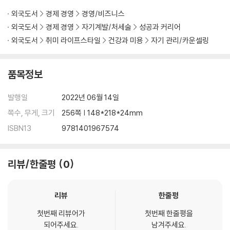
외국도서
경제 경영
경영/비즈니스
It’s not only useful to see your Future-Self as a different pers
외국도서
경제 경영
자기계발/처세술
성공과 커리어
on from who you are today, but it is also completely accurate.
외국도서
취미 라이프스타일
건강과 미용
자기 관리/카운셀링
Your Future-Self will not be the same person you are today. T
hey will see the world differently. They’ll have had experience
s, challenges, and growth you currently don’t have. They’ll hav
품목정보
e different goals and priorities. They’ll have different habits. T
hey’ll also be in a different world--a world with different cultur
발행일
2022년 06월 14일
al values, different technologies, and different challenges.
쪽수, 무게, 크기
256쪽 | 148*218*24mm
ISBN13
9781401967574
리뷰/한줄평
0
리뷰
한줄평
첫번째 리뷰어가
첫번째 한줄평을
되어주세요.
남겨주세요.