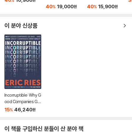
%
원
raordinary Performa
40
19,000
40
15,900
%
%
원
원
nce and the Best Po
ssible Life
이 분야 신상품
Incorruptible: Why G
ood Companies Go
Bad... and How Grea
15
46,240
%
원
t Companies Stay G
reat
이 책을 구입하신 분들이 산 분야 책