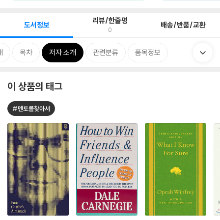
리뷰/한줄평
도서정보
배송/반품/교환
0
개
목차
저자 소개
관련분류
품목정보
이 상품의 태그
#멘토를찾아서