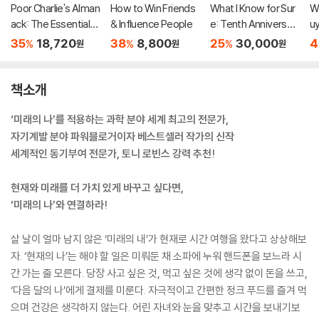
Poor Charlie's Alman
How to Win Friends
What I Know for Sur
W
ack: The Essential
& Influence People
e: Tenth Anniversar
u
Wit and Wisdom of
y Edition
35
18,720
38
8,800
25
30,000
4
%
%
%
원
원
원
Charles T. Munger
책소개
‘미래의 나’를 적용하는 과학 분야 세계 최고의 전문가,
자기계발 분야 파워블로거이자 베스트셀러 작가의 신작
세계적인 동기부여 전문가, 토니 로빈스 강력 추천!
현재와 미래를 더 가치 있게 바꾸고 싶다면,
‘미래의 나’와 연결하라!
살 날이 얼마 남지 않은 ‘미래의 내’가 현재로 시간 여행을 왔다고 상상해보
자. ‘현재의 나’는 해야 할 일은 미뤄둔 채 소파에 누워 핸드폰을 보느라 시
간 가는 줄 모른다. 당장 사고 싶은 것, 먹고 싶은 것에 생각 없이 돈을 쓰고,
‘다음 달의 나’에게 결제를 미룬다. 자극적이고 간편한 정크 푸드를 즐겨 먹
으며 건강은 생각하지 않는다. 어린 자녀와 눈을 맞추고 시간을 보내기보