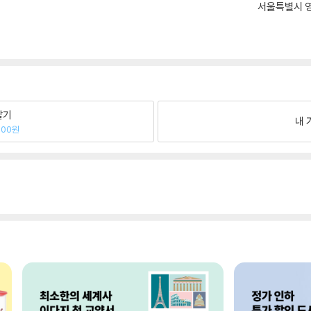
서울특별시 영
팔기
내 
300원