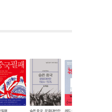
국필패
슬픈 중국 : 문화대반란
레드 룰렛
보이지 