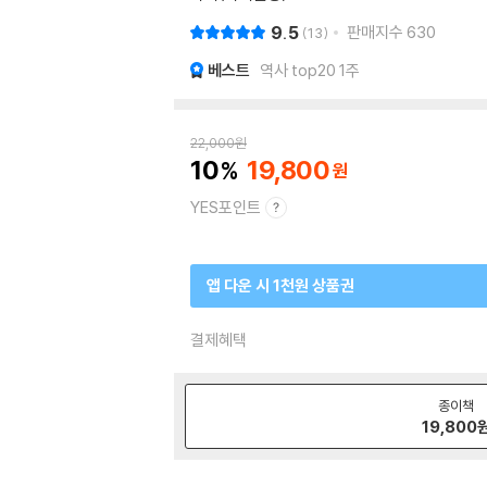
9.5
판매지수
630
13
베스트
역사 top20 1주
22,000
원
10
19,800
YES포인트
앱 다운 시 1천원 상품권
결제혜택
종이책
19,800