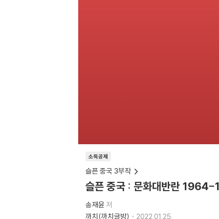
소득공제
슬픈 중국 3부작
슬픈 중국 : 문화대반란 1964-
송재윤
저
까치(까치글방)
2022.01.25.