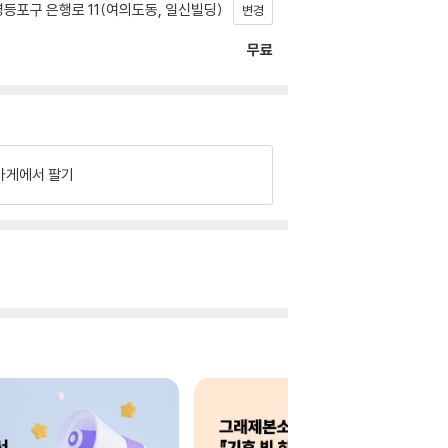
등포구 은행로 11(여의도동, 일신빌딩)
변경
무료
가게에서 팔기