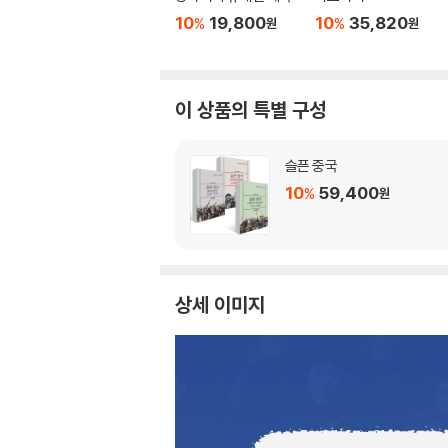
10
19,800
10
35,820
%
%
원
원
이 상품의 특별 구성
슬픈 중국
10
59,400
%
원
상세 이미지