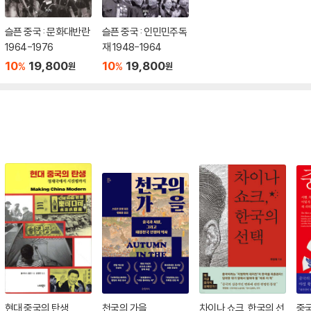
슬픈 중국 : 문화대반란
슬픈 중국 : 인민민주독
1964-1976
재 1948-1964
10
19,800
10
19,800
%
%
원
원
현대 중국의 탄생
천국의 가을
차이나 쇼크, 한국의 선
중