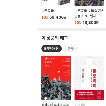
슬픈 중국
슬픈 중국 : 대륙의 자유
인들 1976-현재
10
59,400
%
원
10
19,800
%
원
이 상품의 태그
#중국현대사
#중국사
상하이의 유대인 제국
마오타이