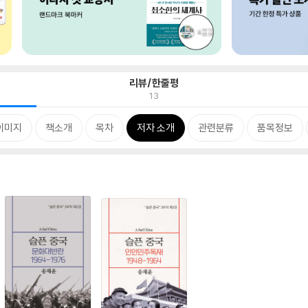
리뷰/한줄평
13
이미지
책소개
목차
저자 소개
관련분류
품목정보