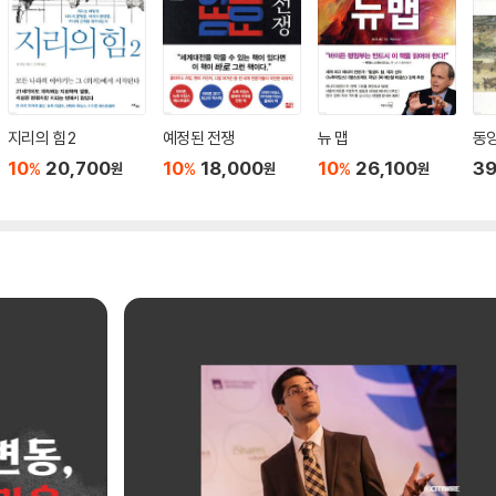
지리의 힘 2
예정된 전쟁
뉴 맵
동
10
20,700
10
18,000
10
26,100
39
%
%
%
원
원
원