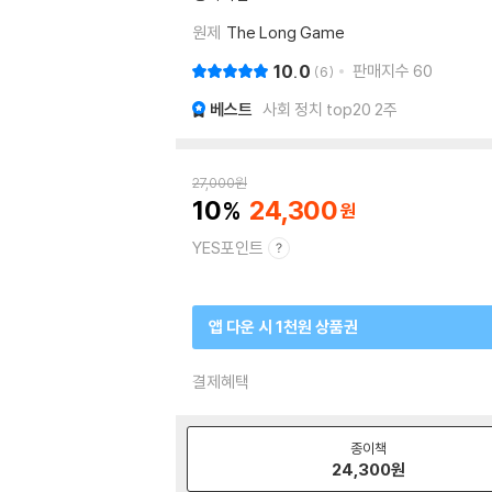
원제
The Long Game
10.0
판매지수
60
6
베스트
사회 정치 top20 2주
27,000
원
10
24,300
YES포인트
앱 다운 시 1천원 상품권
결제혜택
종이책
24,300
원