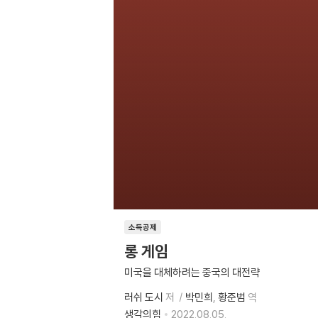
소득공제
롱 게임
미국을 대체하려는 중국의 대전략
러쉬 도시
저
박민희
황준범
역
생각의힘
2022.08.05.