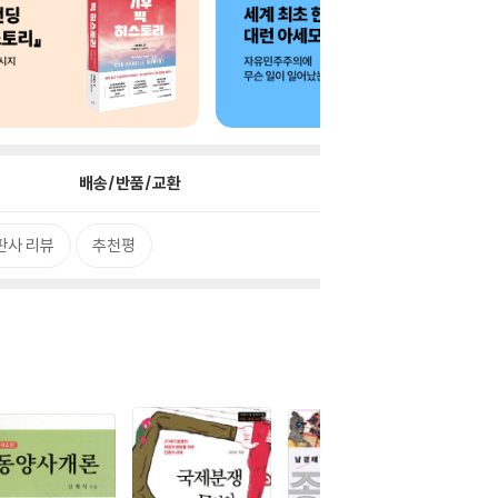
배송/반품/교환
판사 리뷰
추천평