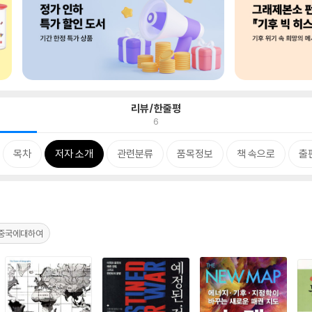
리뷰/한줄평
6
목차
저자 소개
관련분류
품목정보
책 속으로
출
중국에대하여