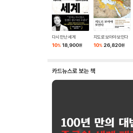
다시 만난 세계
지도로 보아야 보인다
10
18,900
10
26,820
%
%
원
원
카드뉴스로 보는 책