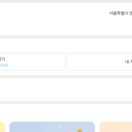
서울특별시 영
팔기
내 
500원