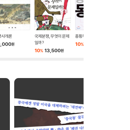
양사개론
국제분쟁, 무엇이 문제
종횡무진 동양사
헨리 키
일까?
서
,000
10
24,300
%
원
원
10
13,500
10
2
%
%
원