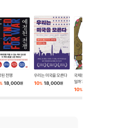
정된 전쟁
우리는 미국을 모른다
국제분쟁, 무엇이 문제
종횡무진
일까?
18,000
10
18,000
10
2
%
%
%
원
원
10
13,500
%
원