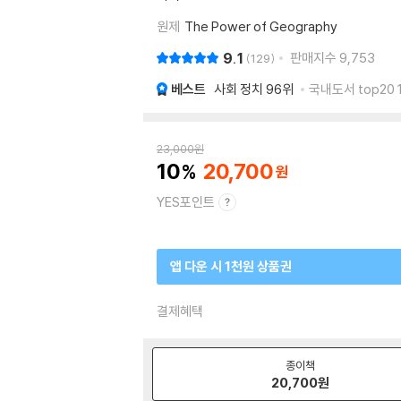
원제
The Power of Geography
9.1
판매지수
9,753
129
베스트
사회 정치
96위
국내도서 top20 
23,000
원
10
20,700
YES포인트
앱 다운 시 1천원 상품권
결제혜택
종이책
20,700
원