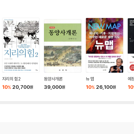
지리의 힘 2
동양사개론
뉴 맵
예
10
20,700
39,000
10
26,100
10
%
%
원
원
원