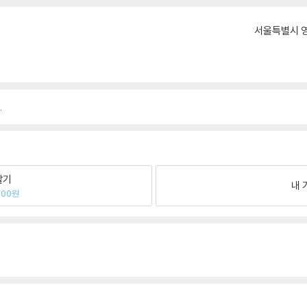
서울특별시 영
.
팔기
내 
500원