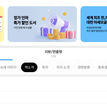
리뷰/한줄평
129
상세 이미지
책소개
목차
저자 소개
관련분류
품목