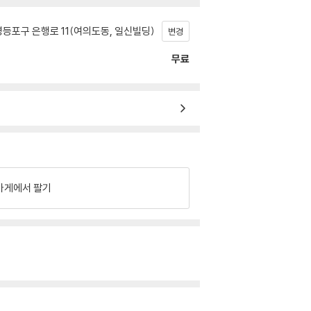
등포구 은행로 11(여의도동, 일신빌딩)
변경
무료
가게에서 팔기