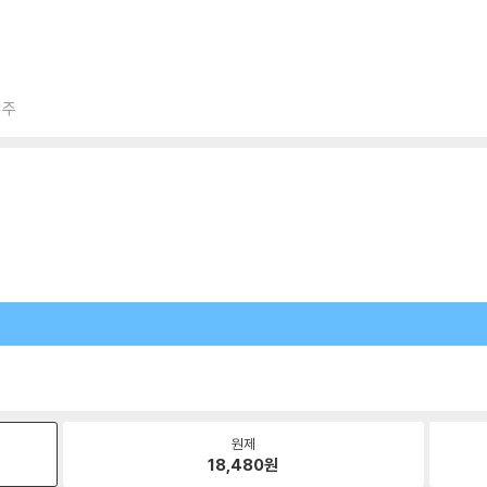
1주
원제
18,480
원