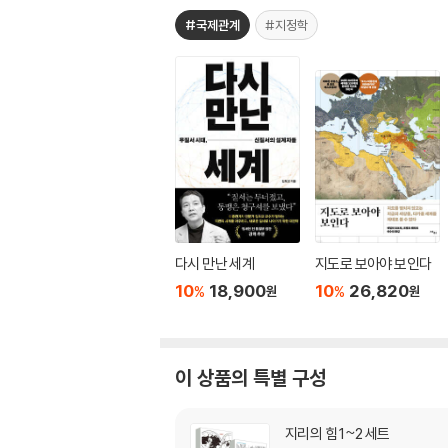
#국제관계
#지정학
다시 만난 세계
지도로 보아야 보인다
10
18,900
10
26,820
%
%
원
원
이 상품의 특별 구성
지리의 힘 1~2 세트