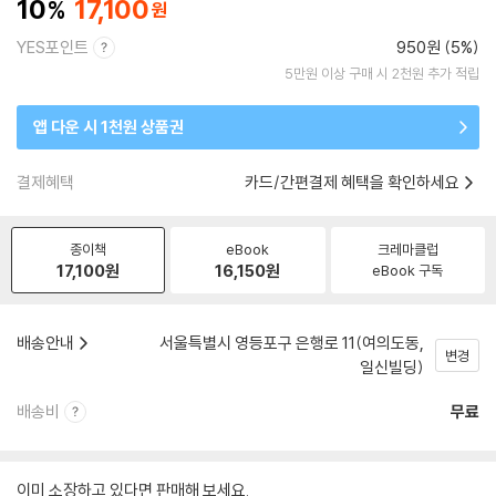
10
17,100
YES포인트
950원 (5%)
5만원 이상 구매 시 2천원 추가 적립
앱 다운 시 1천원 상품권
결제혜택
카드/간편결제 혜택을 확인하세요
종이책
eBook
크레마클럽
17,100
원
16,150
원
eBook 구독
배송안내
서울특별시 영등포구 은행로 11(여의도동,
변경
일신빌딩)
배송비
무료
이미 소장하고 있다면 판매해 보세요.