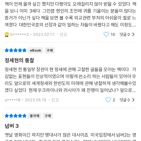
책이 언제 올까 싶긴 했지만 다행이도 오래걸리지 않아 받을 수 있었다. 책
을 보니 이미 3쇄다. 그만큼 현인의 조언에 귀를 기울이는 분들이 많다는
한편 서양에서는 냉전 시대가 저물고, 미국 중심의 국제질서가 급부상한
증거가 아닌가 싶다.책을 보면 볼 수록 외교관련 부처의 아쉬움이 절로 느
다. 3부에서는 미국이 세계를 장악해 나가는 과정과 그 속에서 한국의 국
껴졌다. 대한민국호의 선장과 같이 일하는 자들이 바꿨다고 해도 이정도로
제관계는 어떠했는지 살핀다. 이승만 정부를 시작으로 박정희, 전두환, 노
외국에서 이처럼 대우가 달라질 줄은 몰랐다. 최소한 이전에 키를 잡던 분
b******3
2023.02.17.
신고
10
댓글
0
태우 정부가 맺은 한미관계 나아가 정전협정 이후의 남북관계를 통해 한반
들 정도는 될
도를 중심으로 펼쳐진 국제정세의 흐름을 역으로 유추해볼 수 있다. 이들
eBook
구매
정부 중 지금도 쓸모 있는 외교론을 펼친 대통령은 누구였을까?
정세현의 통찰
이어 미국의 패권이 기울고 중국이 부상하며 국제질서가 요동치는 ‘G2시
정세현 전 통일부 장관이 현 정세에 관해 고찰한 글들을 모아논 책이다. 가
대의 오늘’을 살핀다. 내일을 전망하며 동시에 경제, 군사, 문화 등에서 명
감없는 표현들이 인상적이였으며 이렇게 쓴소리 하는 사람들이 있어야 우
실상부 선진국으로 지위가 바뀐 한국이 그 국력에 걸맞은 자주적인 국제관
리도 앞으로의 세계정세와 한반도의 미래에 관해 냉철하게 생각해볼수있
계, 외교의 자국 중심성을 어떻게 강화하고 국익을 챙길 것인지 밝힌다. 4
겠다 싶었다. 현재 우크라이나와 러시아가 왜 전쟁이 일어났나? 앞으로의
부와 5부에서는 김영삼 정부를 시작으로 김대중, 노무현, 이명박, 박근혜,
중국의 성장은? 그리고 북한은 무슨무기를 또 만들까. 긴박한 한중일의 관
a*****8
2023.05.15.
신고
2
댓글
0
계와 미국과의 관
문재인 정부의 주요한 외교정책을 설명한다. 특히 시계열적 개념으로 분석
한 북핵 문제 관련 사건들의 인과관계를 통해 북핵 문제가 누구의 책임인
종이책
구매
지 밝히고 때로는 미국도 비판해야 하는 목소리를 낼 필요가 있음을 강조
넘버 3
한다.
옛날 영화이긴 하지만 명대사가 많은 대사이죠. 미국입장에서 넘버2는 영