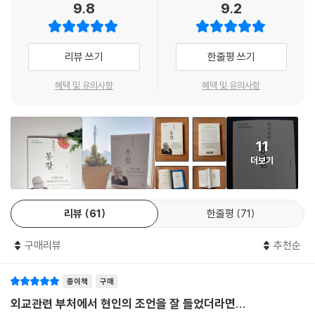
이 이보다 적절할 수 있을까? 한반도 평화를 꿈꾸는 이라면 『정세현의 통
9.8
9.2
찰』을 참고해야 한다. 나는 이 책에서 길을 찾았다. 남한뿐만 아니라 북한
“국제정치에는 크고 높은 나라만 있을 뿐 작고 낮은 나라는 없다”
에서도 필독서가 되길 바란다.
‘조폭의 세계’와 다름없는 국제정치 속, 대한민국 외교의 나아가야 할 길
리뷰 쓰기
한줄평 쓰기
- 전범선 (칼럼니스트, 밴드 양반들 보컬)
총 5부로 구성된 책에서 저자는 먼저 ‘조폭의 세계’와 다름없는 외교의 적
혜택 및 유의사항
혜택 및 유의사항
나라한 본질을 여러 역사적 장면을 통해 보여주고 현재의 강대국인 미국과
국제정치에 관심이 많은 나는 이 책을 단숨에 읽었다. 특히 우크라이나 사
중국 그리고 일본이 가진 국력의 핵심과 야망의 실체를 짚는다. 국제정치
태에 대한 복잡하고 중요한 이야기는 누구나 이해할 만큼 쉽게 설명되어
라는 것의 본질이 무엇인지 알고 싶다면 이 책에서 확인할 수 있다. 또한 여
있다. 2022년 2월 24일 이후 국제질서는 다시 한번 변했다. 이 책은 혼란
전히 끝나지 않은 러시아와 우크라이나 사태의 핵심 원인과 앞으로 일어날
11
한 와중에 대한민국이 어떤 방향으로 나아가야 할지 최고의 ‘인사이트’를
일 이를 본보기 삼아 대한민국은 어떤 외교를 해야 하는지를 간략하게 담
더보기
준다. 국제질서를 꿰뚫어 보는 정세현 전 통일부 장관의 통찰력에 탄복한
았다.
다. 복잡한 세상의 이치를 읽을 수 있는 그림이 필요하다면 지금 이 책을 읽
어야 한다.
2부에서는 중국이 천하를 거느리던 ‘팍스 시니카’ 시절, 한국과 중국, 일본
리뷰
61
한줄평
71
- 일리야 (러시아 출신 귀화 방송인, 교수)
세 나라의 관계를 되짚는다. 세 나라 중 일본이 왜 가장 먼저 국제질서 속에
편입될 수 있었는지, 또 유난히 중국에 기대었던 한국의 외교정책을 일본
구매리뷰
추천순
과 비교해 보며, 이 두 나라가 지금과 같은 국제적 위치를 얻게 됐는지 이해
할 수 있다. 무엇보다 중화사상, 즉 세상의 중심이었던 중국이 어쩌다 서양
종이책
구매
세력에 의해 빠르게 무너졌을까? 답은 이 장에 있다. 세계의 흐름을 읽느
외교관련 부처에서 현인의 조언을 잘 들었더라면...
냐, 읽지 못하냐에 따라 세 나라의 운명은 빠르게 갈라졌다.