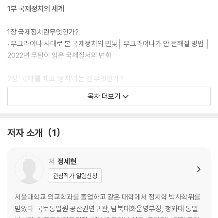
1부 국제정치의 세계
1장 국제정치란무엇인가?
: 우크라이나 사태로 본 국제정치의 민낯│ 우크라이나가 안 전해질 방법 │
2022년 푸틴이 읽은 국제질서의 변화
2장 ‘국제’를 떼고 ‘정치’라는 건 무엇인가?
: 폭력 장치의 또 다른 이름, 정치│법은 멀고 주먹은 가깝다│폭력 장치는
목차 더보기
국제정치에도 있다│ 영해는 왜 3해리였는가
2부 서구 세력의 등장과 팽창하는 일본
저자 소개
1
1장 팍스 시니카란 무엇인가?
: 천하를 거느린 중국식 국제질서│ 대(對)중국 복속은 언제 시작되었나?
저
정세현
│중국의 국제질서 만들기
관심작가 알림신청
2장 19세기 일본은 어떻게 강대국이 되었나?
서울대학교 외교학과를 졸업하고 같은 대학에서 정치학 박사학위를
: 중국이 아니라 영국을 배우자│일본이 무력으로 다룬 첫 나라, 조선│중심
받았다. 국토통일원 공산권연구관, 남북대화운영부장, 청와대 통일