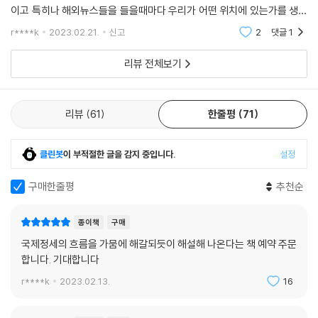
분별하는 습관을 들이지 않으면 결과적으로 어느 국가의 이익을 위해서 분
이고 특히나 해외뉴스들을 들을때마다 우리가 어떤 위치에 있는가를 생각
주하게 뛰었는지 알 수 없는 그런 어리석은 결과를 가져오게 될 것이
해 봅니다. 요새같이 우크라이나 전쟁에 벌어진 다음 우크라이나를 응원하
r****k
2023.02.21.
신고
2
댓글
1
는 글들이나 러
다.”(7쪽)
리뷰 전체보기
리뷰
61
한줄평
71
클린봇
이 부적절한 글을 감지 중입니다.
설정
구매한줄평
추천순
종이책
구매
국제정세의 흐름을 가뭄에 해갈되듯이 해설해 나온다는 책 예약 주문
합니다. 기대합니다
r****k
2023.02.13.
16