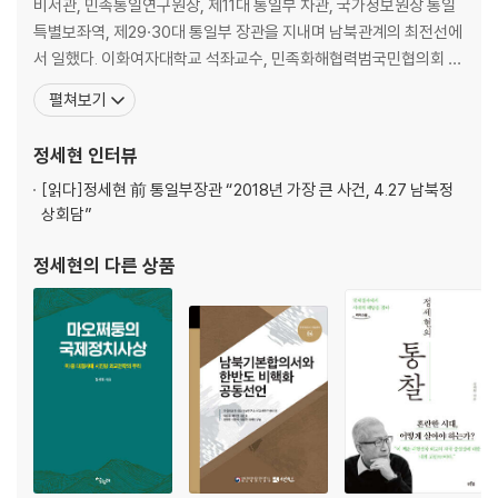
과 변방의 이론│일본의 도전, ‘전범국에서 넘버2’로│ ‘팍스 자포니카’의 꿈
비서관, 민족통일연구원장, 제11대 통일부 차관, 국가정보원장 통일
특별보좌역, 제29·30대 통일부 장관을 지내며 남북관계의 최전선에
3장 한국, 일본, 중국은 가까워질 수 있을까?
서 일했다. 이화여자대학교 석좌교수, 민족화해협력범국민협의회 대
: 한국과 일본, 오랜 역사로 얽힌 은원관계│한국과 중국, 가까워도 같지 않
표상임의장, 원광대학교 총장, 한반도평화포럼 이사장을 지냈다. 현
펼쳐보기
은 두 나라│일본과 중국, 동아시아를 차지하려는 경쟁관계
재 민주평화통일자문회의 수석부의장으로 일하며 여전히 한반도의
평화와 통일을 위해 힘쓰고 있다. 저서로 『모택동의 국제정치사상』
정세현
인터뷰
3부 미소 냉전 시기의 국제정치
『정세현의 정세토크』 『정세현의 통일토크』 『정세현의 외교토크』, 공
[읽다]
정세현 前 통일부장관 “2018년 가장 큰 사건, 4.27 남북정
저로
상회담”
1장 미국은 어떻게 국제질서를 만들었나?
:군사질서에서 경제질서로 그리고......│정보 질서가 만들어지는 과정│소
정세현
의 다른 상품
련과 경쟁하던 시대
2장 20세기 한국의 국제관계는 어떠했나?
: 이승만 정부: 친미와 반공, 명분이자 도구│박정희·전두환 군사정부: 친미
를 통한 정통성 만들기│노태우 정부: 북방정책과 미국 모시기│미국이 우
리 정통성의 근거인가?│외교정책의 1번 목표, 안보의 첫 번째 수단은?
4부 미국 일방주의시대, G2로 올라선 중국과 선진국이 된 한국