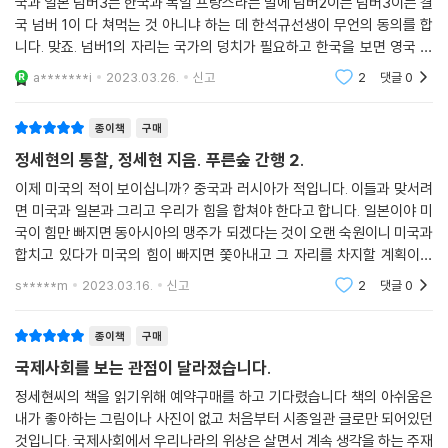
국과 일본 넘버3는 한국과 독일 프랑스라는 말에 넘버2이든 넘버3이든 결
마지막으로 우크라이나 사태가 북핵 문제와 우리 외교에 어떤 영향을 미칠
국 넘버 1이 다 쳐먹는 것 아니냐 하는 데 한석규선생이 무언의 동의를 합
지 다시금 강조하며, 그러므로 지금, 우리는 무엇을 경계하고 무엇을 새로
니다. 맞죠. 넘버1의 자리는 국가의 덩치가 필요하고 한국을 보면 영국 절
결심해야 하는지에 대한 저자의 솔직한 견해를 밝힌다. 남북통일은 여전히
반이고 일본에 인구 영토가 밀리지만 그래도 저놈들에게 못진다는 생각으
유효한지에 대한 저자의 견해 역시 이 장에서 만나볼 수 있다.
a*******i
2023.03.26.
신고
2
댓글
0
로 맞수가 되려고
저자는 나라의 녹을 먹으며 배운 이 경험들이 늘 공공재라고 생각했다. 최
종이책
구매
초의 북핵 실험을 가까이에서 지켜보았고, 김영삼, 김대중, 노무현 대통령
정세현의 통찰, 정세현 지음. 푸른숲 간행 2.
까지 세 번의 정부에서 요직을 거치며 국제정치라는 험난한 파도 속에서
이제 미국의 적이 보이십니까? 중국과 러시아가 적입니다. 이들과 맞서려
대한민국의 역할을 고민해 왔다. 이러한 저자의 오랜 연륜에서 나온 직업
면 미국과 일본과 그리고 우리가 힘을 합쳐야 한다고 합니다. 일본이야 미
적 성찰과 어른으로서의 혜안은 외교관이 되려는 젊은 세대뿐만 아니라 세
국이 힘만 빠지면 동아시아의 맹주가 되겠다는 것이 오랜 숙원이니 미국과
상으로 나아가려는 개인에게도 생각할 거리를 준다. 이 책을 읽고 나면 알
합치고 있다가 미국의 힘이 빠지면 쫓아내고 그 자리를 차지할 계획이니
게 된다. 시대의 해답은 늘 그렇듯 국제질서에 있다.
옳다지만, 우리는 뭡니까? 북한과의 전쟁도 국민들이 도탄에 빠질 위험이
s*****m
2023.03.16.
신고
2
댓글
0
있어 잘 관리하자
저자는 50여 년 전 대학생 때 들은 이용희 교수의 말을 지금도 새긴다.
종이책
구매
“외교의 세계에서는 내 나라가 아니면 모두가 남의 나라다. 여러분들은 앞
국제사회를 보는 관점이 달라졌습니다.
으로 외교관이 되더라도 남의 나라의 이익을 위해서 종사하는 외교관이 되
정세현씨의 책을 읽기위해 예약구매를 하고 기다렸습니다 책의 아쉬움은
지 말고, 내 나라의 이익을 위해서 고생하는 그런 외교관이 돼라. 정신을 똑
내가 좋아하는 그림이나 사진이 없고 처음부터 시종일관 글로만 되어있던
바로 차리고 일을 해야 한다. 국제정치의 세계에서 내 나라와 남의 나라를
것입니다. 국제사회에서 우리나라의 위상은 살면서 계속 생각을 하는 주재