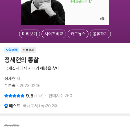
미리보기
사이즈비교
카드뉴스
공유하기
오늘의책
소득공제
정세현의 통찰
국제질서에서 시대의 해답을 찾다
정세현
저
푸른숲
2023.02.16.
9.5
판매지수
750
132
베스트
국내도서 top20 2주
19,000
원