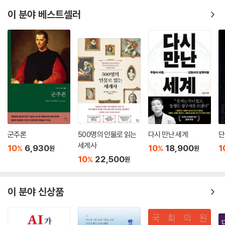
이 분야 베스트셀러
군주론
500명의 인물로 읽는
다시 만난 세계
단
세계사
10
6,930
10
18,900
1
%
%
원
원
10
22,500
%
원
이 분야 신상품