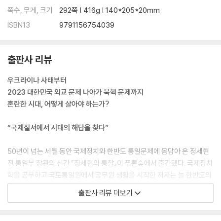
격다짐│투자와 호구의 결정적 차이│17세기 조선과 21세기 한국의 평행
쪽수, 무게, 크기
292쪽 | 416g | 140*205*20mm
이론│국제정치를 국내 정치에 이용하면 모시는 버릇과 머릿속 대미종속
ISBN13
9791156754039
성
2장 우리는 북핵 문제를 어떻게 풀 수 있을까?
출판사 리뷰
: 북핵 문제, 누구의 책임인가
우크라이나 사태부터
3장 문재인정부: 짧았던 한반도의 봄, 무엇을 기억해야 할까?
2023 대한민국 외교 문제 나아가 북핵 문제까지
: 운 좋게, 평창올림픽│정상회담, 어떻게 이루어졌나?│강고한 기득권의
혼란한 시대, 어떻게 살아야 하는가?
세계, 군산복합체 │사사건건 발목 잡는 ‘한미워킹그룹’│타미플루 사건과
하노이 회담 결렬│악마의 디테일, ‘완전한 조율’│애써온 문재인 정부에는
“국제질서에서 시대의 해답을 찾다”
미안하지만│한미관계, 국력만큼 자주적으로 만들어야 할 때│군산복합체
를 뚫을 현실적 전략의 모색│잊지 말아야 할 투자 리스트
50년이 넘는 세월 동안 국제정치와 한반도 통일문제에 몸담아 온 정세현
전 통일부 장관의 신간 『정세현의 통찰』이 푸른숲에서 출간됐다. 국제정치
4장 우크라이나 사태, 북핵 문제와 우리 외교에 어떤 영향을 미칠까?
학을 공부하고 국토통일원에서 공무원 생활을 시작한 저자는 늘 한반도의
: 우크라이나가 믿은 약속│ 북한에게 이제 CVID는 없다│북한의 6차 핵실
통일문제를 외교 문제와 평행선으로 두고 국내외 정세를 고민해 왔다. 오
출판사 리뷰 더보기
험은 5+1차가 아니다│ 한미일 삼각동맹에서 한국의 위치│미국에 너무
랜 시간 이러한 고민을 해온 저자가 고안한 개념이 바로 ‘자국 중심성’이다.
가까이 가면 일본 밑으로 들어갈 수 있다│북핵 문제를 푸는 다른 시각, 남
외교든 통일문제든 결국 자국 중심성이 있어야만 강대국들 사이에서 흔들