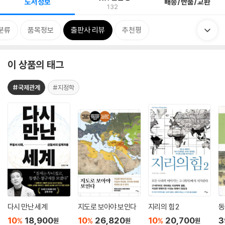
도서정보
배송/반품/교환
132
분류
품목정보
출판사 리뷰
추천평
이 상품의 태그
#국제관계
#지정학
다시 만난 세계
지도로 보아야 보인다
지리의 힘 2
동
10
18,900
10
26,820
10
20,700
3
%
%
%
원
원
원