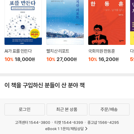
AI가 표를 만든다
빨치산 리포트
국회의원 한동훈
다
10
18,000
10
27,000
10
16,200
5
%
%
%
원
원
원
이 책을 구입하신 분들이 산 분야 책
로그인
최근 본 상품
주문/배송
고객센터 1544-3800
티켓 1544-6399
중고샵 1566-4295
eBook 1:1문의/채팅상담