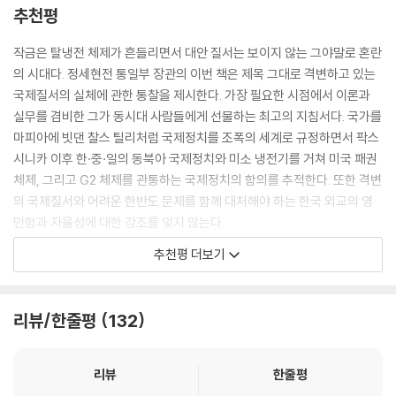
북연합
리지 않고 우리가 원하는 것을 얻을 수 있음을 몸소 깨달은 것이다.
추천평
이번 책은 오랫동안 국제정세의 흐름을 파악하고 기민하게 읽어온 저자의
작금은 탈냉전 체제가 흔들리면서 대안 질서는 보이지 않는 그야말로 혼란
외교적 혜안을 바로 이 ‘자국 중심성’이란 시선으로 풀어낸다. 국제정치에
의 시대다. 정세현전 통일부 장관의 이번 책은 제목 그대로 격변하고 있는
서 가장 중요한 것은 무엇인지, 그리고 여전히 유효한 북핵 문제 해결법을
국제질서의 실체에 관한 통찰을 제시한다. 가장 필요한 시점에서 이론과
다룬다. 특히 삼국시대부터 한반도에 들어선 나라들이 오랫동안 일방적인
실무를 겸비한 그가 동시대 사람들에게 선물하는 최고의 지침서다. 국가를
국제관계만을 맺은 역사적 맥락 속에서 “독립한 대한민국이 어떤 국제질
마피아에 빗댄 찰스 틸리처럼 국제정치를 조폭의 세계로 규정하면서 팍스
서 속에서 어떻게 국제관계를 맺어왔는지”, 이승만 정부부터 문재인 정부
시니카 이후 한·중·일의 동북아 국제정치와 미소 냉전기를 거쳐 미국 패권
까지 어떤 변화가 있었는지를 “남북관계와 관련된 국제관계 중 중요한 사
체제, 그리고 G2 체제를 관통하는 국제정치의 함의를 추적한다. 또한 격변
건들”과 함께 되짚는다. 이는, “이해하고, 다시 생각해 보고, 새로 결심”하
의 국제질서와 어려운 한반도 문제를 함께 대처해야 하는 한국 외교의 영
기 위해서다.
민함과 자율성에 대한 강조를 잊지 않는다.
- 김준형 (前 국립외교원장, 現 한동대 교수)
추천평 더보기
무엇보다 『정세현의 통찰』은 2023년을 살아가는 우리에게 요긴한 시대정
신을 담고 있다. 일본과 독일이 강대국으로 부상한 19세기 국제질서가 격
국제질서가 어지럽다. ‘팍스 아메리카나’가 무너지고 있다. 1등이 약해지고
동했듯이, 본격적인 G2시대가 시작된 21세기 이후 국제질서는 다시 격동
2등이 강해지면 서열 다툼이 일어나는 법이다. 미국과 중국 사이에서 한국
리뷰/한줄평
132
하고 있기 때문이다. 우리는 우크라이나 사태를 통해 그 적나라한 현실을
이 살 길은 무엇인가? 정세현 전 통일부 장관은 정치가가 아닌 정책가로서
목격하는 중이다. 다시 맞은 국제질서의 격변기, 우리는 어떻게 답을 찾아
해답을 제시한다. 독보적인 연륜과 지혜를 쉬운 말로 풀어낸다. 정글 같은
야 할까? 19세기 대한제국과 21세기 대한민국은 무엇이 다르고 어떻게 여
리뷰
한줄평
국제정치의 현실을 차갑게 분석하되 희망을 놓지 않는다. ‘원로’라는 수식
전한가?