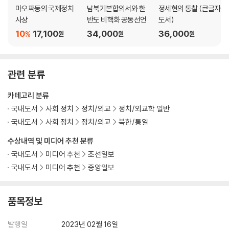
1장 미국의 세력권은 어디까지일까?
마오쩌둥의 국제정치
남북기본합의서와 한
정세현의 통찰 (큰글자
: 미국 중심 국제질서의 시작│유럽, 마음의 고향│중동, 석유가 있는 곳│중
사상
반도 비핵화 공동선언
도서)
앙아시아, 러시아를 견제하다│아프리카, 미국의 직접적인 영향권은 아니
10
17,100
34,000
36,000
%
원
원
원
지만│아시아 태평양 지역, G2 중국이 있다
2장 중국은 어떻게 힘을 키웠나?
관련 분류
: 두 개의 백년의 꿈│중국몽 추구는 잘못된 것일까?│고속 성장의 잠재력,
인구│“나토의 안보에 도전하는 존재”│미국의 착각과 환상│정치가와 정
카테고리 분류
책가는 반드시 달라야 한다
국내도서
사회 정치
정치/외교
정치/외교학 일반
국내도서
사회 정치
정치/외교
북한/통일
3장 미국 일방주의시대의 한국
: 김영삼 정부: ‘버르장머리’ 정신과 한미공조│김대중 정부: 설득하고 끌고
수상내역 및 미디어 추천 분류
갔다│노무현 정부: ‘바보 노무현’과 전략적 거래│이명박 정부: 미국에게만
국내도서
미디어 추천
조선일보
‘이보다 더 좋을 수 없는’ 동맹│참모의 자세│국제정치는 결국 배짱의 문제
국내도서
미디어 추천
중앙일보
5부 21세기 G2시대, 다시 격동하는 국제질서
품목정보
1장 21세기 G2시대 한국 외교는 어떤가?
발행일
2023년 02월 16일
: 국제질서 격변기에 서 있는 한국│박근혜 정부: 북한붕괴론과 미국의 우