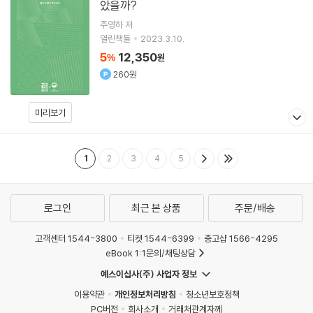
았을까?
주영하
저
열린책들
2023.3.10.
5
12,350
%
원
260원
미리보기
1
2
3
4
5
로그인
최근 본 상품
주문/배송
고객센터 1544-3800
티켓 1544-6399
중고샵 1566-4295
eBook 1:1문의/채팅상담
예스이십사(주) 사업자 정보
이용약관
개인정보처리방침
청소년보호정책
PC버전
회사소개
거래처관계자께