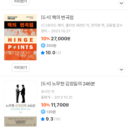
미리보기
핵의 변곡점
[도서]
시그프리드 헤커
엘리엇 세르빈
저
천지현
역
김동엽
감수
창비
2023.10.27.
10
27,000
%
원
300원
10.0
(
3
)
미리보기
노무현 김정일의 246분
[도서]
유시민
저
돌베개
2013.10.21.
10
11,700
%
원
130원
9.3
(
16
)