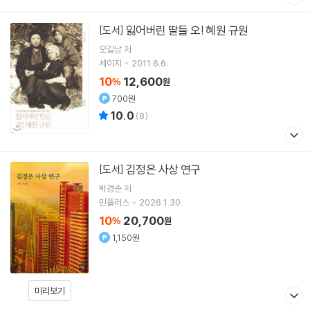
잃어버린 딸들 오! 혜원 규원
[도서]
오길남 저
세이지
2011.6.6.
10
12,600
%
원
700원
10.0
(
8
)
김정은 사상 연구
[도서]
박경순
저
민플러스
2026.1.30.
10
20,700
%
원
1,150원
미리보기