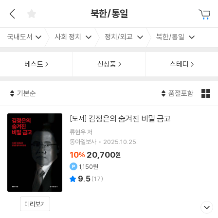
북한/통일
국내도서
사회 정치
정치/외교
북한/통일
베스트
신상품
스테디
기본순
품절포함
김정은의 숨겨진 비밀 금고
[도서]
류현우
저
동아일보사
2025.10.25.
10
20,700
%
원
1,150원
9.5
(
17
)
미리보기