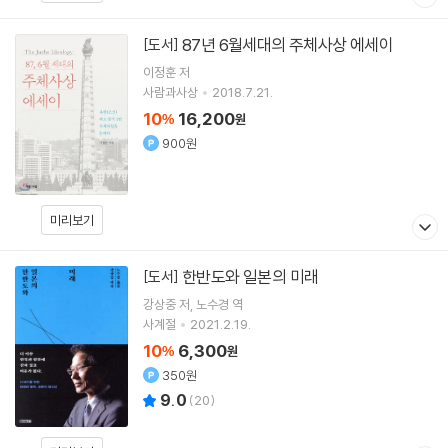
87년 6월세대의 주체사상 에세이
[도서]
이정훈
저
사람과사상
2018.7.21.
10
16,200
%
원
900원
미리보기
한반도와 일본의 미래
[도서]
강상중
저
노수경
역
사계절
2021.2.19.
10
6,300
%
원
350원
9.0
(
20
)