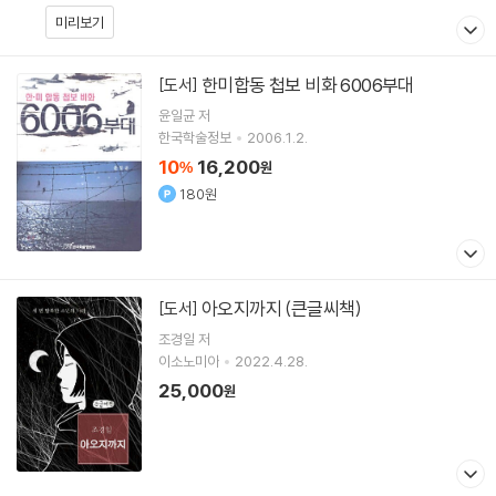
미리보기
한미합동 첩보 비화 6006부대
[도서]
윤일균 저
한국학술정보
2006.1.2.
10
16,200
%
원
180원
아오지까지 (큰글씨책)
[도서]
조경일
저
이소노미아
2022.4.28.
25,000
원