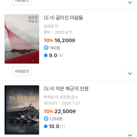
미리보기
갈라진 마음들
[도서]
김성경
저
창비
2020.9.11.
10
16,200
%
원
180원
9.0
(
8
)
미리보기
작은 해군의 전쟁
[도서]
박희성
저
윤진현
감수
보다쓰다
2026.7.27.
10
22,500
%
원
1,250원
10.0
(
1
)