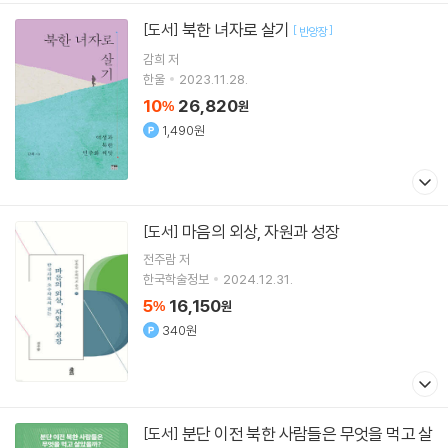
북한 녀자로 살기
[도서]
[
]
반양장
감희
저
한울
2023.11.28.
10
26,820
%
원
1,490원
마음의 외상, 자원과 성장
[도서]
전주람
저
한국학술정보
2024.12.31.
5
16,150
%
원
340원
분단 이전 북한 사람들은 무엇을 먹고 살
[도서]