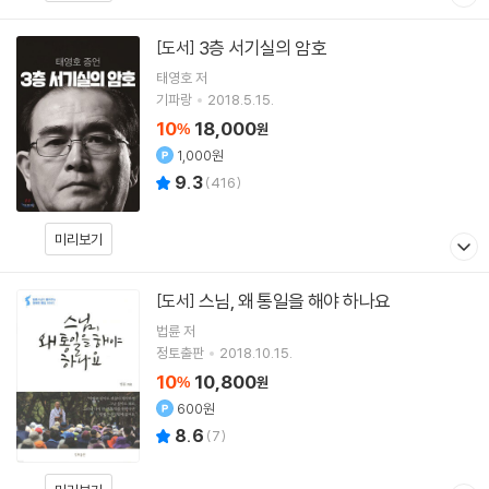
3층 서기실의 암호
[도서]
태영호 저
기파랑
2018.5.15.
10
18,000
%
원
1,000원
9.3
(
416
)
미리보기
스님, 왜 통일을 해야 하나요
[도서]
법륜
저
정토출판
2018.10.15.
10
10,800
%
원
600원
8.6
(
7
)