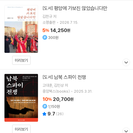
평양에 가보진 않았습니다만
[도서]
김한규
저
소명출판
2026.7.15.
5
14,250
%
원
300원
미리보기
남북 스파이 전쟁
[도서]
고대훈
김민상
저
중앙북스(books)
2025.3.31.
10
20,700
%
원
1,150원
9.7
(
26
)
미리보기