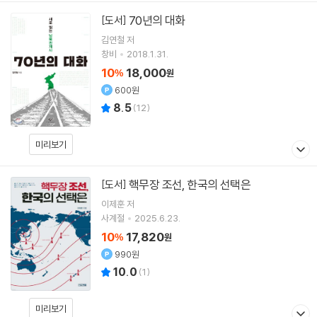
70년의 대화
[도서]
김연철
저
창비
2018.1.31.
10
18,000
%
원
600원
8.5
(
12
)
미리보기
핵무장 조선, 한국의 선택은
[도서]
이제훈 저
사계절
2025.6.23.
10
17,820
%
원
990원
10.0
(
1
)
미리보기