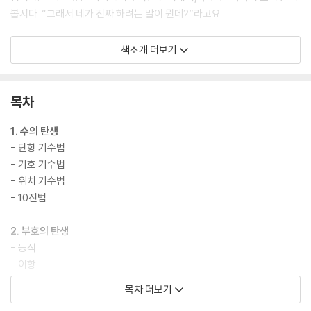
봅시다. “그래서 네가 진짜 하려는 말이 뭔데?”라고요.
이 책은 수학이 처음 태어난 곳으로 우리를 데려다줄 것입니다. 수가 생겨
책소개 더보기
나고, 덧셈과 뺄셈이 생겨나고, 분수와 소수가 탄생하던 곳. 그곳에서 우리
는 수학과 못다 나눈 대화를 나눌 수 있을까요? 외계어에 불과했던 숫자를
진정으로 이해하게 될까요? 이제는 마음의 문을 열고, 수학의 이야기를 들
목차
어볼 차례입니다.
1. 수의 탄생
- 단항 기수법
- 기호 기수법
- 위치 기수법
- 10진법
2. 부호의 탄생
- 등식
- 이항
목차 더보기
3. 약수와 배수