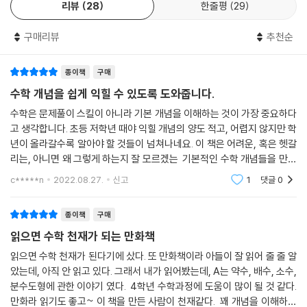
리뷰
28
한줄평
29
구매리뷰
추천순
종이책
구매
수학 개념을 쉽게 익힐 수 있도록 도와줍니다.
수학은 문제풀이 스킬이 아니라 기본 개념을 이해하는 것이 가장 중요하다
고 생각합니다. 초등 저학년 때야 익힐 개념의 양도 적고, 어렵지 않지만 학
년이 올라갈수록 알아야 할 것들이 넘쳐나네요. 이 책은 어려운, 혹은 헷갈
리는, 아니면 왜 그렇게 하는지 잘 모르겠는 기본적인 수학 개념들을 만화
와 함께 익힐 수 있도록 도와주는 점이 마음에 들었어요. 자릿값은 왜 생기
c*****n
2022.08.27.
신고
1
댓글
0
는지,
종이책
구매
읽으면 수학 천재가 되는 만화책
읽으면 수학 천재가 된다기에 샀다. 또 만화책이라 아들이 잘 읽어 줄 줄 알
았는데, 아직 안 읽고 있다. 그래서 내가 읽어봤는데, A는 약수, 배수, 소수,
분수도형에 관한 이야기 였다. 4학년 수학과정에 도움이 많이 될 것 같다.