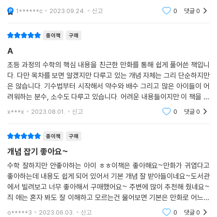
만화라 읽기도 좋고~ 이 책을 만든 사람이 천재같다. 꽤 개념을 이해하는
데, 도움이 될 것 같다. 문제는 아이가 읽어야 하는건데, 아이 책상에 다시
1******c
2023.09.24.
신고
0
댓글
0
종이책
구매
A
초등 과정의 수학의 핵심 내용을 친근한 만화를 통해 쉽게 풀어쓴 책입니
다. 다만 목차를 보면 알겠지만 다루고 있는 개념 자체는 그리 단순하지만
은 않습니다. 기수법부터 시작해서 약수와 배수 그리고 많은 아이들이 어
려워하는 분수, 소수도 다루고 있습니다. 어려운 내용들이지만 이 책을 통
해 그 고비를 넘기고 나면 앞으로의 교과과정에서 수 때문에 어려움을 겪
x***x
2023.08.01.
신고
0
댓글
0
지는 않을 것 같아
종이책
구매
개념 잡기 좋아요~
수학 잘하지만 안좋아하는 아이 ㅎㅎ이책은 좋아해요~만화가 귀엽다고
좋아하는데 내용도 쉽게 되어 있어서 기본 개념 잘 받아들이네요~도서관
에서 빌려보고 너무 좋아해서 구매했어요~ 주변에 많이 추천해 줬네요~
즤 애는 혼자 봐도 잘 이해하고 모르는건 물어보면 기본은 만화로 어느정