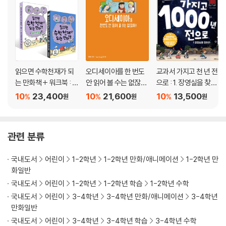
읽으면 수학천재가 되
오디세이아를 한 번도
교과서 가지고 천 년 전
는 만화책 + 워크북 : 초
안 읽어 볼 수는 없잖
으로 : 1. 장영실을 찾아
등 B 세트
아!
라
10
23,400
10
21,600
10
13,500
%
%
%
원
원
원
관련 분류
국내도서
어린이
1-2학년
1-2학년 만화/애니메이션
1-2학년 만
화일반
국내도서
어린이
1-2학년
1-2학년 학습
1-2학년 수학
국내도서
어린이
3-4학년
3-4학년 만화/애니메이션
3-4학년
만화일반
국내도서
어린이
3-4학년
3-4학년 학습
3-4학년 수학