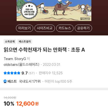
미리보기
사이즈비교
카드뉴스
공유하기
소득공제
베스트셀러
읽으면 수학천재가 되는 만화책 : 초등 A
Team. StoryG
저
oldstairs(올드스테어즈)
2022.03.01.
9.7
판매지수
12,525
57
베스트
국내도서
171위
어린이 top100 5주
14,000
원
10
12,600