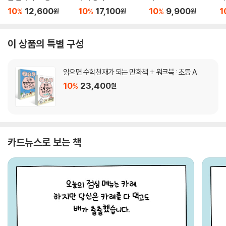
10
12,600
10
17,100
10
9,900
1
%
%
%
원
원
원
이 상품의 특별 구성
읽으면 수학천재가 되는 만화책 + 워크북 : 초등 A
10
23,400
%
원
카드뉴스로 보는 책