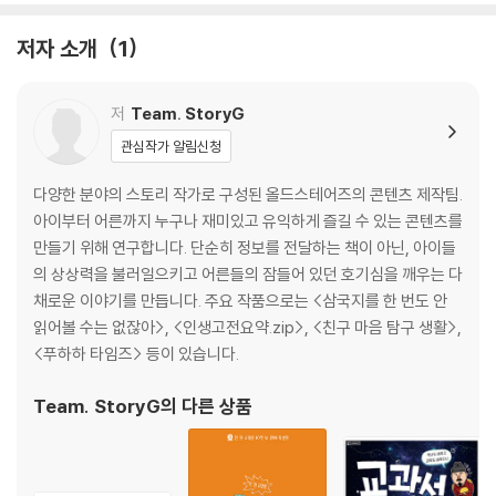
- 최대공약수
- 최소공배수
저자 소개
1
- 소인수분해
4. 분수의 탄생
저
Team. StoryG
- 분수
관심작가 알림신청
- 통분
- 분수의 계산
다양한 분야의 스토리 작가로 구성된 올드스테어즈의 콘텐츠 제작팀.
- 분수의 조건
아이부터 어른까지 누구나 재미있고 유익하게 즐길 수 있는 콘텐츠를
만들기 위해 연구합니다. 단순히 정보를 전달하는 책이 아닌, 아이들
5. 소수의 탄생
의 상상력을 불러일으키고 어른들의 잠들어 있던 호기심을 깨우는 다
- 소수
채로운 이야기를 만듭니다. 주요 작품으로는 <삼국지를 한 번도 안
- 소수의 계산
읽어볼 수는 없잖아>, <인생고전요약.zip>, <친구 마음 탐구 생활>,
- 무한소수
<푸하하 타임즈> 등이 있습니다.
Team. StoryG
의 다른 상품