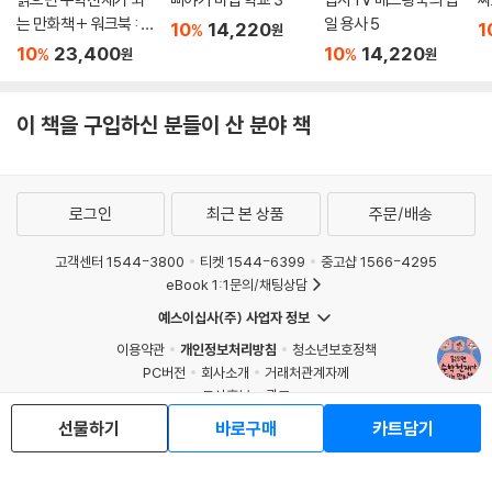
읽으면 수학천재가 되
삐야기 마법 학교 3
집사TV 베드왕국의 잡
싸
는 만화책 + 워크북 : 초
일 용사 5
10
14,220
1
%
원
등 B 세트
10
23,400
10
14,220
%
%
원
원
이 책을 구입하신 분들이 산 분야 책
로그인
최근 본 상품
주문/배송
고객센터 1544-3800
티켓 1544-6399
중고샵 1566-4295
eBook 1:1문의/채팅상담
예스이십사(주) 사업자 정보
이용약관
개인정보처리방침
청소년보호정책
PC버전
회사소개
거래처관계자께
도서홍보
광고
선물하기
바로구매
카트담기
Copyright © YES24 Corp. All Rights Reserved.
MATOM10