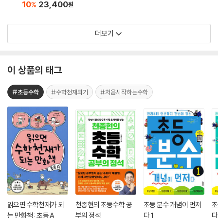
10
23,400
%
원
더보기
이 상품의 태그
#초등수학
#수학천재되기
#처음시작하는수학
읽으면 수학천재가 되
천종현의 초등수학 공
초등 분수 개념이 먼저
초
는 만화책 : 초등 A
부의 정석
다 1
다