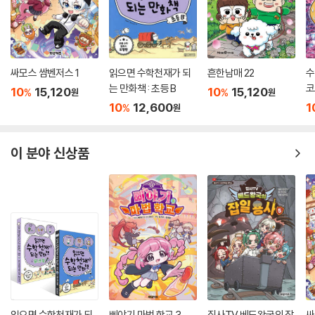
싸모스 쌈벤저스 1
읽으면 수학천재가 되
흔한남매 22
수
는 만화책 : 초등 B
코
10
15,120
10
15,120
%
%
원
원
10
12,600
1
%
원
이 분야 신상품