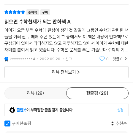
도 이해해서 설명해주기 좋더라고요~ 가볍게 수학 접하기 좋아요!!!즤 애
o*****3
2023.06.03.
신고
0
댓글
0
는 초2에 봤는데 괜찮았어
종이책
구매
읽으면 수학천재가 되는 만화책 A
아이가 요즘 부쩍 수학에 관심이 생긴 것 같길래 그동안 수학과 관련된 책
들을 여러 권 구매해 주곤 했는데 그 중에서도 이 책은 내용이 만화책으로
구성되어 있어서 딱딱하지도 않고 지루하지도 않아서 아이가 수학에 대한
재미를 붙여서 읽고 있습니다. 수학은 문제를 푸는 기술보다 수학의 기본
개념을 이해하는 것이 더 중요하다고 생각하는데 읽으면 수학천재가 되는
k**********4
2022.09.20.
신고
0
댓글
0
만화책은 수학
리뷰 전체보기
리뷰
28
한줄평
29
클린봇
이 부적절한 글을 감지 중입니다.
설정
구매한줄평
추천순