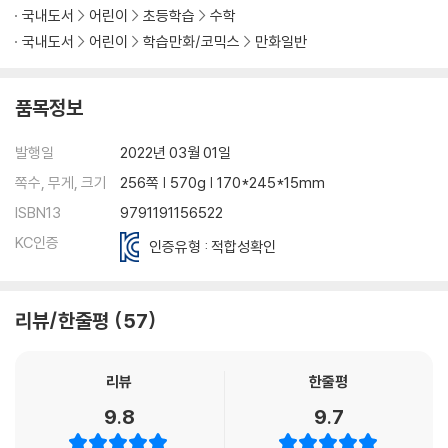
국내도서
어린이
초등학습
수학
국내도서
어린이
학습만화/코믹스
만화일반
품목정보
발행일
2022년 03월 01일
쪽수, 무게, 크기
256쪽 | 570g | 170*245*15mm
ISBN13
9791191156522
KC인증
인증유형 : 적합성확인
리뷰/한줄평
57
리뷰
한줄평
9.8
9.7