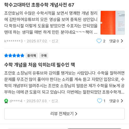
학수고대하던 초등수학 개념사전 67
조안호님의 수많은 수학서적을 보면서 명쾌한 개념 정리
에 감탄하여유튜브의 모든 영상을 보며 중독된 성인입니
다.학창시절 이렇게 도움을 받았으면 수포자는 안되었을
텐데 하는 생각을 매번 하게 만든 분이네요~~~책이 절
판되어 구하기 어려워 중고서점에서 신간보다 더 비싸게
k*******3
2025.07.02.
신고
2
댓글
0
주고구입했는데 늦게나마 업그레이드 된 신간을 접하게
되어즉시 구입하여 다시금 보기전에 리뷰부터 등록하
종이책
구매
수학 개념을 처음 익히는데 필수인 책
조안호 소장님의 유튜브와 강의를 챙겨보는 사람입니다. 수학을 잘하려면
문제를 무조건 많이 풀어야 한다는 소리를 계속 듣고 자랐던 입장으로, 수
학의 개념부터 알려주시는 조안호 소장님의 말씀은 제가 수학을 뒤늦게 공
부하는 데에 큰 도움이 되고 있습니다. 이번에는 절판되었던 초등수학개념
사전이 보완되어 나왔다는 소식을 보고 바로 구매했습니다.이 책은 수부터
d****4
2025.07.03.
신고
1
댓글
0
분수, 사칙계산
리뷰 전체보기