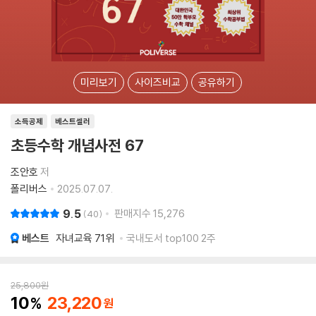
미리보기
사이즈비교
공유하기
소득공제
베스트셀러
초등수학 개념사전 67
조안호
저
폴리버스
2025.07.07.
9.5
판매지수
15,276
40
베스트
자녀교육
71위
국내도서 top100 2주
25,800
원
10
23,220