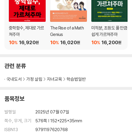
2-5. 분수의 뺄셈: 안 빠지면 빠지게 하라
2-6. 곱하기(×): 같은 수의 더하기를 빨리 할 수 있는 방법은 무엇일까?
2-7. 배수와 약수
2-8. 배수판별법
중학함수, 제대로 가르
The Rise of a Math
미적분, 초등도 풀 만큼
2-9. 분수의 곱하기: 곱하면 작아지는 수가 있다
쳐주마
Genius
쉽게 가르쳐주마
2-10. 거듭제곱: 이거 때문에 더하기와 곱하기가 헷갈린다
10
16,920
10
16,020
10
16,200
%
%
%
원
원
원
2-11. 나눗셈(÷): 나누기의 정의를 모르고 문장제를 풀었다면 모두 찍은
것이다
2-12. 등분제와 포함제
관련 분류
2-13. 분수의 나눗셈: 나눗셈을 곱셈으로 바꾼다
2-14. 검산 대신 답을 예측하기
국내도서
가정 살림
자녀교육
학습법일반
3부 괄호와 사칙계산
품목정보
3-1. 혼합계산 순서
3-2. 괄호: 먼저 계산하라는 명령기호
발행일
2025년 07월 07일
3-3. 약속에 의한 연산기호
쪽수, 무게, 크기
576쪽 | 152*225*35mm
3-4. 많은 수의 더하기와 많은 수의 곱하기
ISBN13
9791197620768