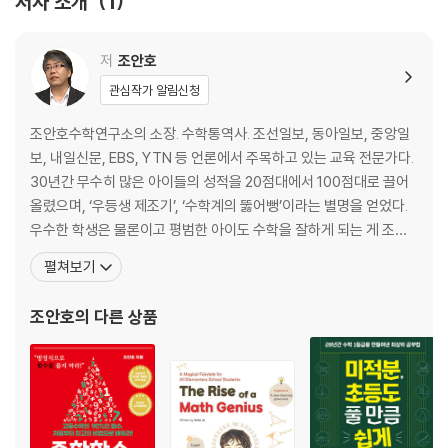
저자 소개
1
1-10. 짝수와 홀수
1-11. 자연수 중에 있는 소수
1-12. 분수의 뜻
저
조안호
1-13. 분수의 분모와 분자는 모두 자연수?
관심작가 알림신청
1-14. 분수의 종류
1-15. 분수의 중요한 기준: 단위분수
조안호수학연구소의 소장. 수학통역사. 조선일보, 동아일보, 중앙일
1-16. 분수의 위대한 성질
보, 내일신문, EBS, YTN 등 언론에서 주목하고 있는 교육 전문가다.
1-17. 왜 기약분수로 만들어야 할까?
30년간 무수히 많은 아이들의 성적을 20점대에서 100점대로 끌어
1-18. 소수의 성질은 모두 분수로 설명하라
올렸으며, ‘우등생 제조기’, ‘수학계의 뚫어뻥’이라는 별명을 얻었다.
1-19. 7개의 소수만 외워라.
우수한 학생은 물론이고 평범한 아이도 수학을 잘하게 되는 게 조안
1-20. 소수는 10, 100, 1000과 친해요
호수학의 특징이다. 그만큼 수학 때문에 답답한 부모들과 아이들에게
펼쳐보기
1-21. 미지수: 아직은 알지 못하는 수
속 시원한 공부법을 제시한다. 그동안의 노하우를 집약한 애플리케이
션 ‘조안호의 국민연산’으로, 초 · 중등 연산의 부작용을 제거하고 수
조안호
의 다른 상품
2부 +, -, ×, ÷의 의미: 수학은 수만이 계산된다.
능까지 흔들리지 않는 기본기를 길러주고
2-1. 수식이란 무엇인가?
2-2. 더하기 기호(+): 모든 수는 기준이 같아야 계산된다
2-3. 분수의 덧셈: 역시 기준이 같아야 더한다
2-4. 빼기 기호(-): 자연수를 빼면 작아진다