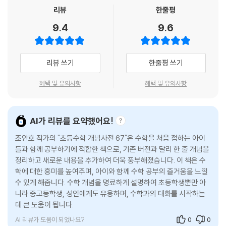
4-10. 어림수와 부등식의 종류
리뷰
한줄평
--- 본문 중에서
9.4
9.6
5부 수와 수식의 확장
5-1. 모든 것은 분수로 통한다
리뷰 쓰기
한줄평 쓰기
5-2. 비는 상대적 비교다
5-3. 여러 가지 비율
혜택 및 유의사항
혜택 및 유의사항
5-4. 비의 성질은 ‘분수의 위대한 성질’로 대체하라
5-5. 기준량과 비교하는 양의 관계_아이들이 어려워해요!
5-6. 백분율: 기준이 100인 비율
AI가 리뷰를 요약했어요!
5-7. 할푼리: 기준이 다른 여러 개가 모였다
조안호 작가의 "초등수학 개념사전 67"은 수학을 처음 접하는 아이
5-8. 원리합계: (원금)+(이자)
들과 함께 공부하기에 적합한 책으로, 기존 버전과 달리 한 줄 개념을
5-9. 비례식을 방정식으로 만들기
정리하고 새로운 내용을 추가하여 더욱 풍부해졌습니다. 이 책은 수
5-10. 비례의 반대는 반비례가 아니다
학에 대한 흥미를 높여주며, 아이와 함께 수학 공부의 즐거움을 느낄
5-11. 연비: 3개 이상 연속된 비
수 있게 해줍니다. 수학 개념을 명료하게 설명하여 초등학생뿐만 아
5-12. 비례배분: 배분이 뭘까요?
니라 중고등학생, 성인에게도 유용하며, 수학과의 대화를 시작하는
데 큰 도움이 됩니다.
〈에필로그〉 수학에도 통역이 필요하다
AI 리뷰가 도움이 되었나요?
0
0