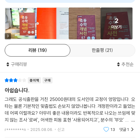
2
더보기
3
리뷰
19
한줄평
21
구매리뷰
추천순
종이책
구매
아쉽습니다.
그래도 공식출판을 거친 25000원대의 도서인데 교정이 엉망입니다. 오
타는 물론 기본적인 맞춤법도 손보지 않았나봅니다. 개정판이라고 들었는
데 어찌 이럴까요? 아무리 좋은 내용이라도 반복적으로 나오는 쓰임에 맞
지 않는 조사 '로써', 어색한 피동 표현 '사용되어지고', 분수의 '부모' .... 모
자라다는 '모자르다' 주술 호응 엉망..내용만 보면 된다고 생각하면서도 뭔
r********n
2025.08.06.
신고
13
댓글
1
가 성의없다는