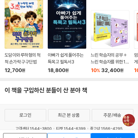
도담이와 루하형의 척
아빠가 쉽게 풀어주는
느린 학습자의 공부 +
엄
척 손가락 구구단법
특목고 필독서3
느린 학습자를 위한 10
게
0문 100답 세트
린
12,700
18,800
10
32,400
1
%
원
원
원
문
이 책을 구입하신 분들이 산 분야 책
로그인
최근 본 상품
주문/배송
고객센터 1544-3800
티켓 1544-6399
중고샵 1566-4295
eBook 1:1문의/채팅상담