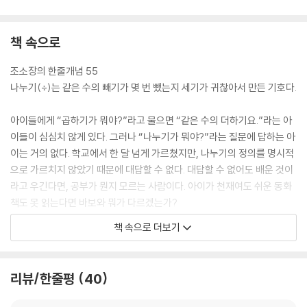
3-5. ‘합’과 ‘차이’의 관계
3-6. 덧셈과 곱셈의 혼동
3-7. 미지수를 사용한 분수의 사칙계산: 사칙연산이 완료된 초6 이상만
책 속으로
보라
3-8. 번분수: 분수의 나눗셈은 분모끼리 분자끼리 나누어도 된다
조소장의 한줄개념 55
3-9. 부분분수: 한 분수를 두 분수의 차이로도 볼 수 있다
나누기(÷)는 같은 수의 빼기가 몇 번 뺐는지 세기가 귀찮아서 만든 기호다.
3-10. 가비의 이: 같은 비를 더해도 같다
아이들에게 “곱하기가 뭐야?”라고 물으면 “같은 수의 더하기요.”라는 아
4부 등호(=)와 부등호(＞,＜, ≥, ≤)
이들이 심심치 않게 있다. 그러나 “나누기가 뭐야?”라는 질문에 답하는 아
이는 거의 없다. 학교에서 한 달 넘게 가르쳤지만, 나누기의 정의를 명시적
4-1. 등호(=): 수학에서 가장 중요한 기호
으로 가르치지 않았기 때문에 대답할 수 없다. 대답할 수 없어도 배운 것이
4-2. 등식의 종류
라고 우긴다면, 공부가 뭔지 모르는 사람이다. 아이가 천재여도 쉬운 동화
4-3. 방정식이란 무엇인가?
책도 못 읽는다면 바보와 뭐가 다르겠는가?
4-4. 등식의 성질로 방정식 풀기
아이가 나누기의 정의를 말로 할 수 없는 상태에서 나누기의 문장제 문제
책 속으로 더보기
4-5. 복잡한 방정식을 푸는 순서
를 풀고 있다면 난센스다. 이것은 나눗셈을 하라고 하는 것이 아니라 나눗
4-6. 방정식 만들기
셈식을 만들라는 것이기 때문이다. 이것은 연산의 문제가 아니라 개념을
4-7. 수직선
알고 있느냐고 묻는 것이다. 나누기 정의를 사용하지 않고 풀었다면 설사
리뷰/한줄평
40
4-8. 부등호(＞, ＜, ≥, ≤): 미지수가 들어간 부등식을 읽어라!
아이가 나누기 문장제 문제를 다 맞았다 해도 이것은 모두 찍어서 맞은 것
4-9. 수의 분류
이다.