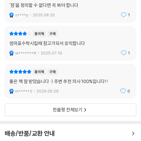
'점'을 정의할 수 없다면 꼭 봐야 합니다.
s****y
2025.08.20.
1
종이책
구매
엄마표수학시킬때 참고가되서 유익합니다
w*******9
2025.07.19.
1
종이책
구매
좋은 책 잘 받았습니다 :) 주변 추천 의사 100%입니다!!
m*****3
2026.06.29.
0
한줄평 전체보기
배송/반품/교환 안내