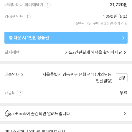
크레마머니 최대혜택가
21,720원
YES포인트
1,290원 (5%)
5만원 이상 구매 시 2천원 추가 적립
앱 다운 시 1천원 상품권
결제혜택
카드/간편결제 혜택을 확인하세요
배송안내
서울특별시 영등포구 은행로 11(여의도동,
변경
일신빌딩)
배송비
무료
eBook이 출간되면 알려드립니다.
이미 소장하고 있다면 판매해 보세요.