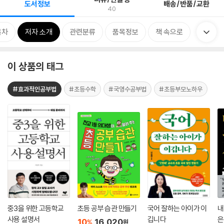
도서정보
배송/반품/교환
40
목차
저자 소개
관련분류
품목정보
책 속으로
이 상품의 태그
#효과적인공부법
#초등수학
#국영수공부법
#초등부모노하우
중3을 위한 고등학교
초등 공부 습관 만들기
국어 잘하는 아이가 이
내
사용 설명서
깁니다
은
10
16,020
%
원