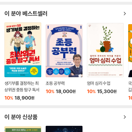
이 분야 베스트셀러
생기부를 결정하는 최
초등 공부력
엄마 심리 수업
국
상위권 중등 탐구 독서
깁
10
18,000
10
15,300
%
%
원
원
10
18,900
1
%
원
이 분야 신상품