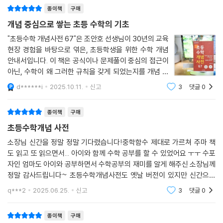
종이책
구매
개념 중심으로 쌓는 초등 수학의 기초
"초등수학 개념사전 67"은 조안호 선생님이 30년의 교육
현장 경험을 바탕으로 엮은, 초등학생을 위한 수학 개념
안내서입니다. 이 책은 공식이나 문제풀이 중심의 접근이
아닌, 수학이 왜 그러한 규칙을 갖게 되었는지를 개념 중
심으로 풀어냄으로써 ‘수학의 언어’를 익히게 해 줍니
d******i
2025.10.11.
신고
3
댓글
0
다. 책은 총 576쪽 분량으로, 연산과 개념을 아우르며 초
등 교육과정 전반에 걸친 67개의 핵심 개념을
종이책
구매
초등수학개념 사전
소장님 신간을 정말 정말 기다렸습니다!중학함수 제대로 가르쳐 주마 책
도 읽고 또 읽으면서... 아이와 함께 수학 공부를 할 수 있었어요 ㅜㅜ 수포
자인 엄마도 아이와 공부하면서 수학공부의 재미를 알게 해주신 소장님께
정말 감사드립니다~ 초등수학개념사전도 옛날 버전이 있지만 신간으로
내온 책에 한줄 개념도 따로 정리되어 있고 내용도 새롭게 더해져서 풍부
q***2
2025.06.25.
신고
3
댓글
0
해졌네요~♡♡♡♡소
종이책
구매