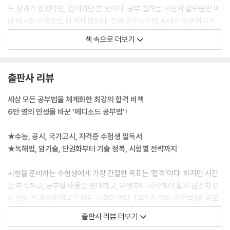
도 성과가 없었다면, 껍데기만 본 탓이다. 공부 잘하는 사람의 겉모습만 따
제대로 공부하기 전에는 결코 알 수 없는 세계
라 해서는 아무것도 바뀌지 않는다. 진짜 공부는 머릿속에서 이루어지기
공부법을 온전히 내 것으로 만드는 법
때문이다. ‘왜 그렇게 공부하는가’를 이해해야, 내 공부에 맞게 적용할 수
시험장에 들어갈 때까지 기억해야 할 것들
책 속으로 더보기
있다.
--- pp.5-6, 「프롤로그」 중에서
함께 읽으면 좋은 도서 목록
출판사 리뷰
“공부라는 건 어떻게 작동하는 걸까? 모든 공부를 관통하는 방법론은 없
을까?”
세상 모든 공부법을 체계화한 최강의 합격 비책
그렇게 ‘공부법 덕후’가 된 후 많은 변화가 일어났다.
6만 명의 인생을 바꾼 ‘메디소드 공부법’!
1년 뒤, 의대에 합격했다.
3년 뒤, 의대에서 상위 10% 이내의 성적을 받았다.
★수능, 공시, 국가고시, 자격증 수험생 필독서
4년 뒤, 내 공부에서 고민이 사라졌고 다른 이의 공부까지 돕기 시작했다.
★독해법, 암기술, 단권화부터 기출 정복, 시험별 전략까지
5년째 되던 해, 공부법에도 패턴이 보이기 시작했다. 서로 달라 보이는 여
러 공부법에 일관된 원리가 숨어 있었다. 공부법은 불규칙한 개념의 집합
시험을 준비하는 수험생에게 가장 간절한 목표는 ‘합격’이다. 하지만 시간
이지만, 특정 관점으로 보면 깔끔하게 정리되었다. 공부법에도 절대적으로
은 부족하고, 공부할 내용은 방대하고, 무엇부터 시작해야 할지 감조차 오
중요한 원칙이 있었다.
지 않아 늘 제자리걸음을 하는 사람이 많다. 《외우지 않는 공부법》은 바로
--- pp.22-23, 「의대로 가는 길을 찾고 싶었다」 중에서
이런 수험생들을 위한 책이다. 단기간에 실력을 끌어올리고 싶지만 감정적
출판사 리뷰 더보기
인 동기부여보다 실질적인 방법이 절실한 이들에게, 저자는 자신이 직접