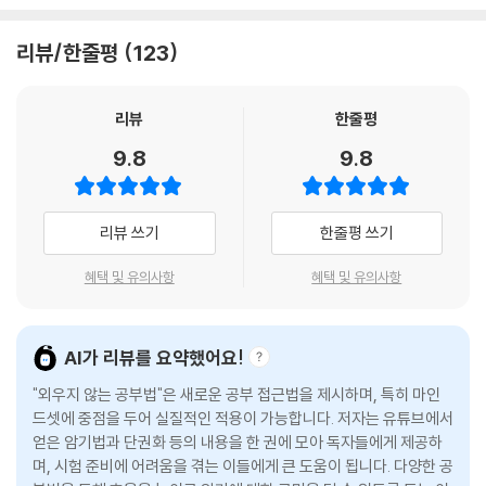
합격을 좌우하는 공부의 3가지 원리는 바로 목적감각, 순서감각, 능동감각
연구하고 실천하며 수많은 수험생에게 적용해 효과를 검증한 공부 전략을
이다. 이 3가지 원리는 공부에만 사용되는 게 아니다. 나는 공부법을 깨닫
내놓았다. 이 책에는 단순한 팁이나 단기적 요령이 아닌, ‘모든 시험에 적용
리뷰/한줄평
123
고 업무의 효율도 좋아졌다. 의대 상위권을 유지하면서 사업도
가능’한 공부의 원리와 기술이 체계적으로 정리돼 있다. 독해법부터 회독
병행했다. 매일 독서도 하고, 운동도 했다. 나는 처음부터 생산성이 높았던
법, 단권화, 기출문제 분석, 시험별 맞춤 전략까지 실제 시험장에서 점수로
사람은 아니다. 공부법의 근간이 되는 3가지 원리를 체득한 덕분에 공부뿐
이어지는 공부법만을 담아낸 이 책은 수험생들에게 가장 실용적이고 현실
리뷰
한줄평
아니라 다른 영역에서도 성과를 얻었다.
적인 무기가 되어줄 것이다.
9.8
9.8
--- pp.50-51, 「[목적감각] 목표만을 정조준하는 태도」 중에서
‘이해’로 시작해 ‘암기’를 줄이고, 빠르게 ‘합격’하라!
개념/기출/모의고사/파이널로 나누는 자체가 일종의 마케팅이라고 생각
공부의 방향+효율+깊이를 꽉 잡는 합격의 기술
리뷰 쓰기
한줄평 쓰기
한다. 생각 없이 순서대로 따라가면 돈과 시간을 낭비하게 된다. 사실은 개
념을 공부하기 전에 기출문제를 먼저 봐도 된다. 그게 더 좋은 경우도 많다.
이 책의 저자 손의찬은 현재는 최상위권 의대에 재학 중이지만, 처음부터
혜택 및 유의사항
혜택 및 유의사항
문제는 점수 받기에 유리한 순서대로 풀면 된다. 순서는 자기가 정하는 것
공부를 잘했던 것은 아니었다. 교과서를 아무리 반복해서 읽어도 이해되지
이다. 앞에서부터 안 풀었다고 불안해할 필요가 없다.
않아 스스로 난독증이 아닐까 고민했고, 첫 수능을 실패로 끝낸 경험도 있
--- pp.60-61, 「[순서감각] 합격의 최단 루트를 찾는 비결」 중에서
다. 좌절 끝에 더는 실패할 수 없다는 절박함으로 공부법을 연구하기 시작
AI가 리뷰를 요약했어요!
했고, 수십 권의 공부법 책과 수많은 합격 수기, 해외 자료까지 분석한 끝에
내가 직접 단권화하는 방법이 있다. 이것을 ‘서브노트 공부법’이라 부르기
"외우지 않는 공부법"은 새로운 공부 접근법을 제시하며, 특히 마인
지금의 공부법을 완성하게 됐다.
도 한다. 다만 방법이 잘못되면 노트를 만드는 데 엄청난 시간이 걸린다. 그
드셋에 중점을 두어 실질적인 적용이 가능합니다. 저자는 유튜브에서
얻은 암기법과 단권화 등의 내용을 한 권에 모아 독자들에게 제공하
래서 올바른 방법을 알아야 한다.
그렇게 탄생한 ‘외우지 않는 공부법’의 핵심은 바로 3가지 감각이다. 공부
며, 시험 준비에 어려움을 겪는 이들에게 큰 도움이 됩니다. 다양한 공
이때는 목차부터 만들어야 한다. 교재를 읽을 때 목차부터 보는 것과 마찬
의 전 과정을 ‘시험 합격’이라는 목표에 초점을 맞추는 ‘목적감각’, 학습 순