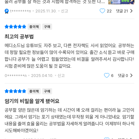
다. 또한 공부하는 과정에서 반복되는 수많은 선택, 가령 어떤 교재를 보고,
울러 공부를 잘 하는 것과 시험에 합격하는 것 또한 다른
무엇부터 시작할지, 어떻게 복습할지를 스스로 판단할 수 있는 기준도 함
문제다. 이들의 공통점은 공부와 시험점수는 100 퍼센트
t********n
2025.11.30.
신고
22
댓글
21
인과관계에 있지 않다는 것이다. 수험생의 기준에 따라 다
께 제시한다. 매일 1%씩 더 나은 선택을 반복해나가면, 반드시 합격이라는
르겠지만 공부를 아무리 잘 해도 시험을
목표에 도달할 수 있다. 지금껏 공부가 막막하고 어렵기만 했다면, 이제는
종이책
구매
전략으로 승부할 때이다. 《외우지 않는 공부법》이 그 변화의 출발점이 되
최고의 공부법
어줄 것이다.
메디소드님 유튜브도 자주 보고, 다른 전자책도 사서 읽었어요. 공부하는
데 정말 필요한 정보들이 많이 수록되어 있어요. 출간 소식 듣고 바로 구매
합니다.공부가 늘 어렵고 힘들었었는데 비결을 알려주셔서 감사합니다!
시험 준비에 많은 도움이 될 것 같아요.
0********n
2025.04.10.
신고
6
댓글
0
종이책
구매
암기의 비밀을 알게 됐어요
공부할 양은 많은데 암기하는 데 시간이 꽤 오래 걸리는 편이라 늘 고민이
에요. 그래서 암기는 포기 상태였는데 무작정 외울 게 아니었네요. 암기할
내용을 줄여 효율 올리는 공부법을 자세하게 알려줍니다. 이제부터 하나씩
시도해봐야겠어요!