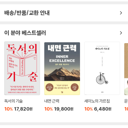
배송/반품/교환 안내
이 분야 베스트셀러
독서의 기술
내면 근력
세이노의 가르침
운
10
17,820
10
19,800
10
6,480
1
%
%
%
원
원
원