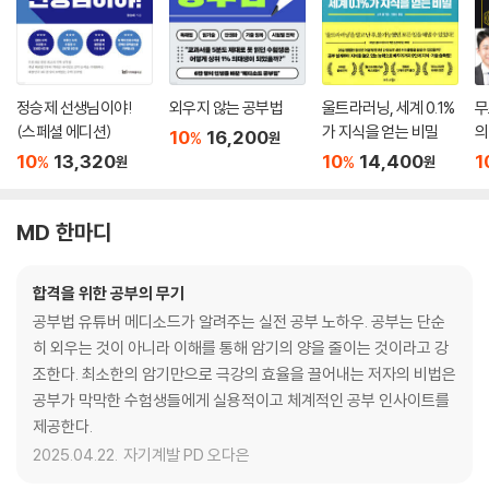
정승제 선생님이야!
외우지 않는 공부법
울트라러닝, 세계 0.1%
무
(스페셜 에디션)
가 지식을 얻는 비밀
의
10
16,200
%
원
10
13,320
10
14,400
1
%
%
원
원
MD 한마디
합격을 위한 공부의 무기
공부법 유튜버 메디소드가 알려주는 실전 공부 노하우. 공부는 단순
히 외우는 것이 아니라 이해를 통해 암기의 양을 줄이는 것이라고 강
조한다. 최소한의 암기만으로 극강의 효율을 끌어내는 저자의 비법은
공부가 막막한 수험생들에게 실용적이고 체계적인 공부 인사이트를
제공한다.
2025.04.22.
자기계발 PD 오다은