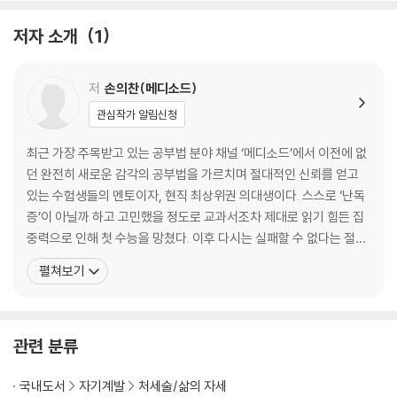
1장. 지금까지 아무도 몰랐던 공부의 비밀
지금 어떤 괴물과 싸우고 있는가
저자 소개
1
공부법을 배우기 전에 알아야 할 것
2장. 합격의 문을 여는 3가지 원리
저
손의찬(메디소드)
[목적감각] 목표만을 정조준하는 태도
관심작가 알림신청
[순서감각] 합격의 최단 루트를 찾는 비결
[능동감각] 눈 말고 뇌로 제대로 공부하기 위하여
최근 가장 주목받고 있는 공부법 분야 채널 ‘메디소드’에서 이전에 없
던 완전히 새로운 감각의 공부법을 가르치며 절대적인 신뢰를 얻고
제2부. [실전편] 외우지 않는 공부의 기술
있는 수험생들의 멘토이자, 현직 최상위권 의대생이다. 스스로 ‘난독
증’이 아닐까 하고 고민했을 정도로 교과서조차 제대로 읽기 힘든 집
3장. 어떤 내용도 빠르게 흡수하는 ‘독해 법칙’
중력으로 인해 첫 수능을 망쳤다. 이후 다시는 실패할 수 없다는 절박
독해에도 상황별 접근이 필요하다
함 속에서 수많은 공부법 책과 합격 수기, 해외 자료까지 샅샅이 살피
펼쳐보기
목적에 맞게 읽고 있는가
며 온갖 공부법을 연구한 결과, 자신만의 길을 찾아냈다. 결국 이듬해
한눈에 글의 구조를 파악하는 기술
최상위 의대에 당당히 합격했고, 전국의 수재들이 모인 의대에서도
순서를 바꿔서 읽어야 할 때
상위권 성적을 놓치지 않고 있다. 자신의 공부에 대
어린 시절 책을 안 읽었어도 괜찮은 이유
관련 분류
독해는 결국 추론 게임이다
국내도서
자기계발
처세술/삶의 자세