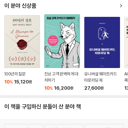
이 분야 신상품
100년의 질문
진상 고객 완벽하게 대
유니버셜 웨이트카드
A
처하기
타로리딩 북
록
10
15,120
%
원
10
16,200
27,600
1
%
원
원
이 책을 구입하신 분들이 산 분야 책