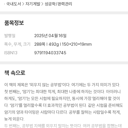
4장. 외우지 않는 ‘암기의 기술’
국내도서
자기계발
성공학/경력관리
가장 좋은 암기법은 외우지 않는 것이다
시험에 필요한 공부의 깊이부터 파악하라
품목정보
[범주화 암기법] 같은 정보끼리 모을 것
[제로 암기법] 이해로 암기량을 최소화하는 법
발행일
2025년 04월 16일
[변환 암기법] 외우기 싫어도 외워지는 노하우
[인출 암기법] 기억의 빈틈을 찾아 보완하는 기술
쪽수, 무게, 크기
288쪽 | 492g | 150*210*19mm
외우지 않는 각 암기법을 사용할 때의 유의점
ISBN13
9791194033745
5장. 정답감각을 높이는 ‘초효율 기출·교재 정리법’
시험공부에 최적화된 책 정리 노하우
책 속으로
‘중요도’순으로 ‘쪼개서’ 공부하라
이 책의 제목은 ‘외우지 않는 공부법’이다. 여기에는 두 가지 의미가 있다.
시험에 나올 것만 추려내는 법
첫 번째는, ‘암기’는 최대한 적게, 최대한 나중에 하자는 것이다. 아이러니
고득점을 놓치지 않는 4가지 전략
하게도, ‘암기’는 모든 시험에 필요하지만, 동시에 가장 멀리해야 할 것이
기본서를 보는 순서
다. ‘암기’를 멀리할수록 더 효과적인 공부법이 된다. 같은 시험을 준비해도
기출문제를 보는 순서
암기의 양과 타이밍은 사람마다 다르다. 공부를 잘하는 사람일수록 적게,
늦게 외운다.
마치면서
두 번째는, 공부법 자체를 외우지 말자는 뜻이다. 여러 공부법을 접했는데
완전히 다른 레벨로의 초대