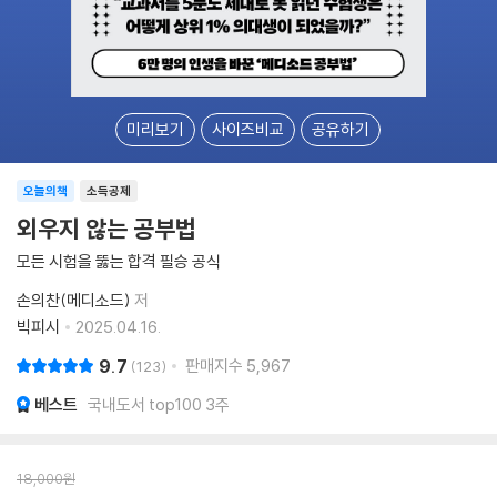
미리보기
사이즈비교
공유하기
오늘의책
소득공제
외우지 않는 공부법
모든 시험을 뚫는 합격 필승 공식
손의찬(메디소드)
저
빅피시
2025.04.16.
9.7
판매지수
5,967
123
베스트
국내도서 top100 3주
18,000
원