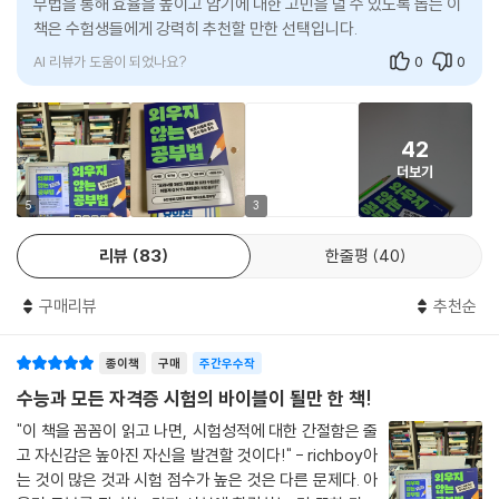
부법을 통해 효율을 높이고 암기에 대한 고민을 덜 수 있도록 돕는 이
가지다. 지식을 정리할 때도 목차부터 생각해야 한다. 목차 만들기는 ‘범주
서를 재배열해 효율을 끌어올리는 ‘순서감각’, 합격에 필요한 깊이만큼만
책은 수험생들에게 강력히 추천할 만한 선택입니다.
화’와 같다. 여러 지식을 체계적으로 구분하는 과정이다. 다만 전체 지식을
공부하고 내 것으로 만드는 ‘능동감각’이다. 이 감각들은 단순한 개념이 아
나만의 체계로 묶으려면, 과목을 전반적으로 이해하고 있어야 한다.
AI 리뷰가 도움이 되었나요?
0
0
니라, 실제로 적용하고 체득할수록 공부에 관한 고민을 본질적으로 해 해
이때 흔히 하는 실수가 있다. 모든 교재의 내용을 합쳐서 정리하는 것이다.
주는 강력한 기술이며, 나아가 어떤 지적 활동이든 훨씬 수월하도록 돕는
‘완벽한 나만의 교재를 만들겠어’라는 생각에 무작정 모든 내용을 정리하
특급 열쇠다. 책에서는 기출문제 분석, 범주화와 구조화, 고효율 인출법 등
면 안 된다. 그러면 시간이 끝없이 오래 걸리고, 제대로 마무리 짓기 힘들
42
을 통해 이 감각들을 어떻게 키우고 실전에서 활용할 수 있을지를 상세히
다. 앞서 ‘공부의 범위’를 강조했었다. 단권화할 때도 중요한 내용부터 정리
더보기
안내한다.
해야 한다. 시험에 나오는 포인트만 우선 목차로 정리하자.
5
3
--- pp.236-237, 「기본서를 보는 순서: 단권화」 중에서
동기부여는 덜고, 실전 노하우로만 가득 채웠다
리뷰
83
한줄평
40
당신이 찾던 마지막 공부 전략
구매리뷰
추천순
많은 공부법 책이 시간 관리, 집중력, 멘털 관리와 같은 간접적인 요소에 초
점을 맞춰왔지만, 《외우지 않는 공부법》은 다르다. 이 책은 동기부여와 감
종이책
구매
주간우수작
성적인 조언 즉, ‘넓은 공부법’ 대신에 공부의 핵심을 꿰뚫는 실전 전략인
‘좁은 공부법’으로 가득 차 있다. 또 암기를 줄이는 대신, 독해력을 기반으
수능과 모든 자격증 시험의 바이블이 될만 한 책!
로 내용을 구조화하고 머릿속에 정리하는 방식으로 공부에 지쳐 있던 수험
"이 책을 꼼꼼이 읽고 나면, 시험성적에 대한 간절함은 줄
생들에게 새로운 전환점을 제시한다. 이 책은 어떤 시험에서든 가장 중요
고 자신감은 높아진 자신을 발견할 것이다!" - richboy아
한 능력인 ‘지식을 내 것으로 만들고, 시험장에서 적용하는 기술’을 알려준
는 것이 많은 것과 시험 점수가 높은 것은 다른 문제다. 아