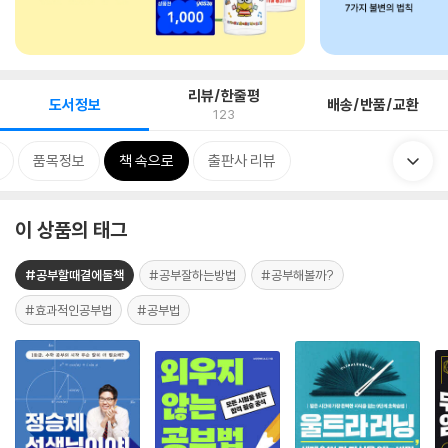
리뷰/한줄평
도서정보
배송/반품/교환
123
품목정보
책 속으로
출판사 리뷰
이 상품의 태그
#공부할때곁에둘책
#공부잘하는방법
#공부해볼까?
#효과적인공부법
#공부법