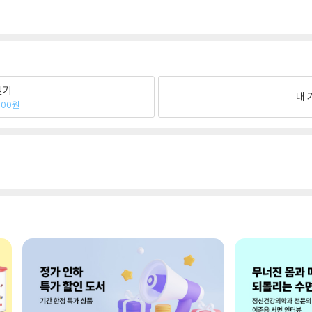
팔기
내 
700원