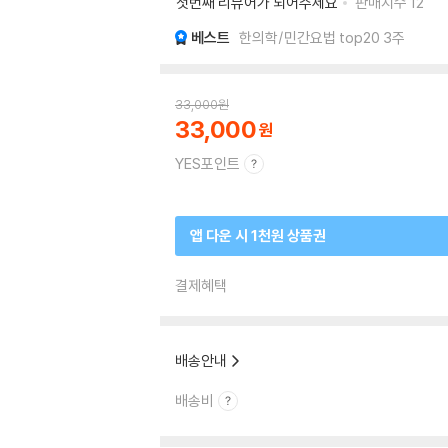
첫번째 리뷰어가 되어주세요
판매지수
12
베스트
한의학/민간요법 top20 3주
33,000
원
33,000
YES포인트
앱 다운 시 1천원 상품권
결제혜택
배송안내
배송비