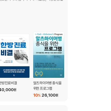
한방진료비결
알츠하이머병 종식을
한방 123처방 임상 해
위한 프로그램
설
40,000
원
10
26,100
10
37,800
%
%
원
원