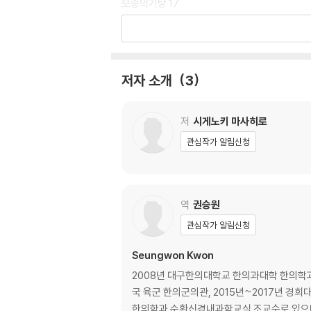
보중익기탕 17
2. 성기출혈 018
A 임신초기, 중기까지의 성기출혈 018
궁귀교애탕 18
삼황사심탕 19
저자 소개
3
황련해독탕 19
B 분만 후 성기출혈 020
보중익기탕 20
저
시게노키 마사히로
사역탕 21
관심작가 알림신청
3. 입덧 022
오령산 23
반하후박탕 24
복령음합반하후박탕 25
역
권승원
소반하가복령탕 23
관심작가 알림신청
오수유탕 24
인삼탕 25
Seungwon Kwon
4. 빈혈 유사 증상 026
2008년 대구한의대학교 한의과대학 한의학과 
영계출감탕 26
국 육군 한의군의관, 2015년~2017년 
당귀작약산 27
한의학과 순환신경내과학교실 조교수로 있으며, 경희대학