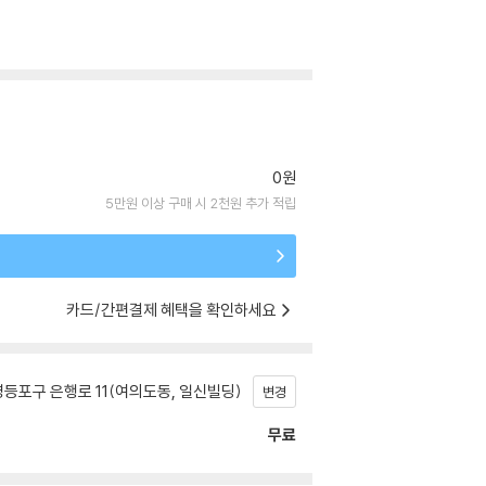
0원
5만원 이상 구매 시 2천원 추가 적립
카드/간편결제 혜택을 확인하세요
등포구 은행로 11(여의도동, 일신빌딩)
변경
무료