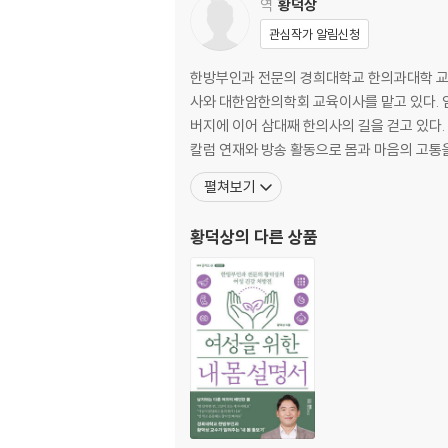
역
황덕상
오적산 37
관심작가 알림신청
당귀작약산 38
9. 미약진통, 자궁복구부전 038
한방부인과 전문의 경희대학교 한의과대학 교수, 경희대학교한방병원 한방여성의학센터장으로 재직하고 있으며, 대한한방부인과학회 편집이사, 대한통합암학회 연수이
당귀작약산 38
사와 대한암한의학회 교육이사를 맡고 있다. 임
보중익기탕 39
버지에 이어 삼대째 한의사의 길을 걷고 있다.
계지복령환 39
칼럼 연재와 방송 활동으로 몸과 마음의 고통
궁귀조혈음 40
펼쳐보기
10. 제왕절개 후 두통 040
오령산 41
황덕상
의 다른 상품
조등산 41
11. 제왕절개 후 켈로이드 예방 042
계지복령환 42
통도산 43
12. 오로이상 044
계지복령환 44
도핵승기탕 44
궁귀조혈음 45
13. 산욕열 045