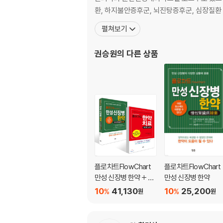
가미귀비탕 27
환, 하지불안증후군, 뇌진탕증후군, 심장질환
십전대보탕 28
펼쳐보기
5. 임신 중 부종 028
당귀작약산 28
권승원
의 다른 상품
오령산 29
방기황기탕 30
진무탕 30
6. 임신성 고혈압증후군(자간전증) 031
자소화기음 31
황련해독탕 32
삼황사심탕 32
조등산 33
7. 절박유산, 조산 033
당귀작약산 34
플로차트FlowChart
플로차트FlowChart
궁귀교애탕 34
만성 신장병 한약 + 플
만성 신장병 한약
보중익기탕 35
로차트 한약치료 Flow
10
41,130
10
25,200
%
%
원
원
작약감초탕 35
Chart 韓藥治療 세트
자소화기음 36
8. 경관숙회부전 037