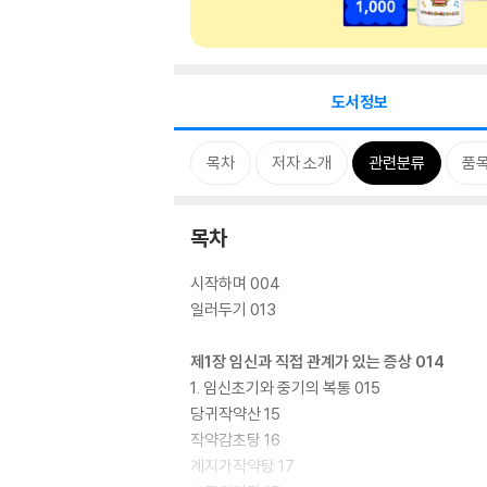
도서정보
목차
저자 소개
관련분류
품
목차
시작하며 004
일러두기 013
제1장 임신과 직접 관계가 있는 증상 014
1. 임신초기와 중기의 복통 015
당귀작약산 15
작약감초탕 16
계지가작약탕 17