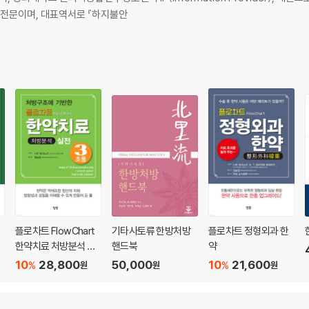
 전문이며, 대표역서로 『하지불안
플로차트 FlowChart
기타사토류 한방처방
플로차트 정형외과 한
한약치료 처방분석 실
핸드북
약
전 3초룰
10
28,800
50,000
10
21,600
%
%
원
원
원