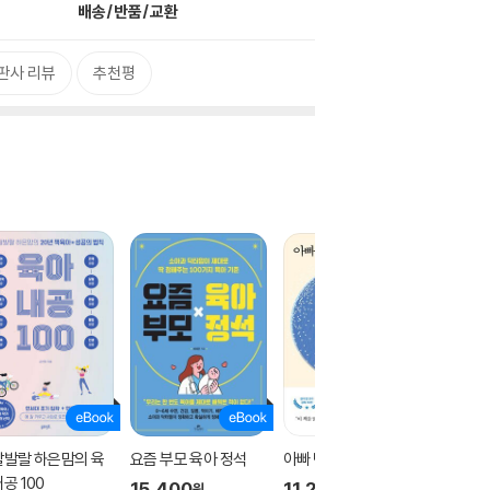
배송/반품/교환
판사 리뷰
추천평
랄발랄 하은맘의 육
요즘 부모 육아 정석
아빠 반성문
부모 번
공 100
15,400
11,280
13,00
원
원