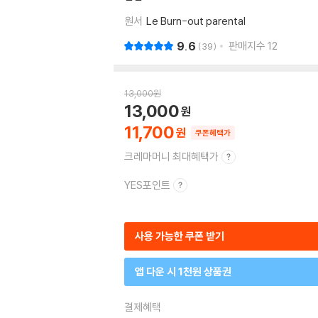
원서
Le Burn-out parental
9.6
판매지수
12
39
13,000
원
13,000
11,700
쿠폰혜택가
크레마머니 최대혜택가
YES포인트
사용 가능한 쿠폰 받기
앱 다운 시 1천원 상품권
결제혜택