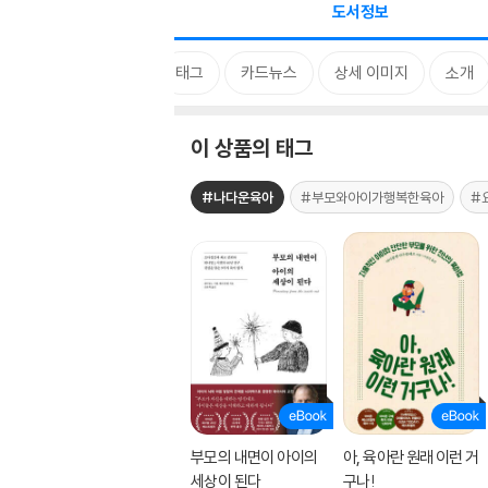
도서정보
태그
카드뉴스
상세 이미지
소개
이 상품의 태그
#나다운육아
#부모와아이가행복한육아
#
부모의 내면이 아이의
아, 육아란 원래 이런 거
세상이 된다
구나!