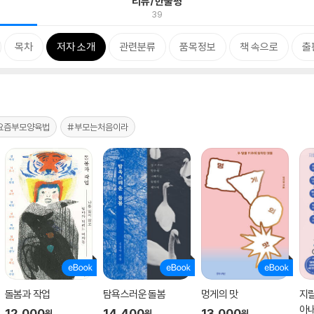
리뷰/한줄평
39
목차
저자 소개
관련분류
품목정보
책 속으로
출
요즘부모양육법
#부모는처음이라
돌봄과 작업
탐욕스러운 돌봄
멍게의 맛
지
아내
12,000
14,400
13,000
원
원
원