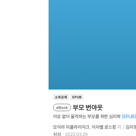
소득공제
EPUB
부모 번아웃
eBook
이유 없이 울컥하는 부모를 위한 심리학
EPUB
모이라 미콜라이자크
이자벨 로스캄
저
김미
심심
2022.03.29.