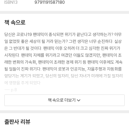
ISBN13
9791191587180
책 속으로
당신은 코로나19 팬데믹이 종식되면 위기가 끝난다고 생각하는가? 아무
일 없었듯 좋은 세상이 될 거라 믿는가? 그런 생각은 너무 순진하다. 실상
은 그 반대가 될 것이다. 팬데믹 이후 오히려 더 크고 심각한 진짜 위기가
시작된다. 팬데믹 자체를 위기라고 여겼던 이들도 많겠지만, 팬데믹이 초
래한 변화의 가속화, 팬데믹이 초래한 경제 위기 등 팬데믹 이후에도 계속
될 일들이 진짜 위기다. 팬데믹이 로봇과 인공지능, 자율주행과 자동화를
앞당기는 계기가 되었고, 당신의 일자리, 당신 자녀가 미래에 가질 일자리
에 영향을 주게 되었다
--- p.8
책 속으로 더보기
하지만 로봇과 인공지능, 자동화를 채택할 주체는 노동자가 아니라 기업이
다. 로봇과 인공지능에 대한 연구가 돋보이는 미래학자 마틴 포드Martin F
ord는 《로봇의 부상》(2015)에서 “합리적인 기업가라면 인력을 절감할
출판사 리뷰
수 있는 기술이 나올 경우, 거의 예외없이 그 유혹을 뿌리치지 못한다”면