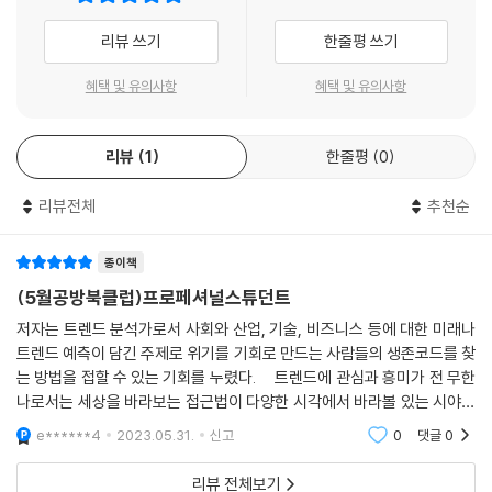
안한다.
아니라 마지막에 제출하는 건데, 실력 자체를 우선적으로 평가하는 셈이
프로페셔널 스튜던트는 지금까지 해오던 관성을 철저히 벗어나는 것이다.
리뷰 쓰기
한줄평 쓰기
다.
경쟁이나 합격을 위한 공부로는 로봇을 이길 수 없다. 어떠한 위기에도 살
--- p. 68-69
아남는 독자적 콘텐츠를 개발하기 위해서는 남에게 보여주기 위한 공부가
혜택 및 유의사항
혜택 및 유의사항
아닌 진짜 자신에게 이득이 되고 스스로 몰입할 수 있는 공부를 선택해야
포스텍(포항공대) 융합대학원은 2021년 1학기부터 소셜데이터사이언스
한다. 또한 거듭, 거듭 자신이 얻은 배움을 업데이트할 수도 있어야 한다.
전공 석박사 과정을 개설한다. 포스코와 SK하이닉스가 학비 전액은 물론
리뷰
1
한줄평
0
미래학자, 제이슨 셍커는 이러한 미래를 다음과 같은 말로 함축했다. “미래
교육 자원을 지원하는 전공인데, SK하이닉스 트랙으로 선발되면 학위 취
의 수혜자는 (중략) 평생교육을 넘어 ‘직업이 학생(Professional Stude
득 후 바로 SK하이닉스 입사도 보장해준다. 기업이 투자하는 이유는 기업
리뷰전체
추천순
nt)’인 사람들입니다.”
에 필요한 인재 확보 때문이다.
--- p.89
왜 대학은 무너지는가? 미래학교는 어떻게 달라지나?
종이책
부모와 자녀가 함께 읽기 좋은 책, 토론으로 시작하는 ‘프로페셔널 스튜던
(5월공방북클럽)프로페셔널스튜던트
2014년 개교한 미네르바스쿨은 캠퍼스도 강의실도 없는 정규 대학이다.
트’
저자는 트렌드 분석가로서 사회와 산업, 기술, 비즈니스 등에 대한 미래나
전통적인 대학들이 그동안 오프라인에서 넓은 캠퍼스와 수많은 건물을 지
트렌드 예측이 담긴 주제로 위기를 기회로 만드는 사람들의 생존코드를 찾
으며, 부동산 가치를 자산으로 삼고, 스포츠팀을 운영하고, 수익사업과 투
저자가 기업이나 정부 관련 부처에서 트렌드 및 미래 전망 강연을 할 때마
는 방법을 접할 수 있는 기회를 누렸다. 트렌드에 관심과 흥미가 전 무한
자에 적극적이었다. 그러다 보니 엄밀히 대학이 학생들을 위해 존재하는
다 엉뚱하게 질문은 ‘자녀 교육’에 쏠린다. ‘세상이 이렇게 빠르게 변하는데
나로서는 세상을 바라보는 접근법이 다양한 시각에서 바라볼 있는 시야가
지, 대학의 비즈니스를 위해 학생이 존재하는지에 대한 문제제기가 나올
아이들 교육은 어떻게 하면 좋겠냐’는 것이다. 인류에게 이른바 ‘특이점’이
확보되었다. 프로페셔널 스튜던트는 직업은 갖지 않고 학위만 계속 쌓아
e******4
2023.05.31.
신고
0
댓글
0
수밖에 없었다. 대학의 중심이 교육이 되기 위해선, 오히려 온라인 기반의
다가온다는데 내 아이들은 어떻게 대비를 시켜야 할까. 요즘 부모들에겐
비대면 모델이 대안이 될 수도 있다. 이는 미네르바 프로젝트Minerva Pro
이보다 더 간절하고 긴급한 질문도 없다.
리뷰 전체보기
ject 설립자이자 CEO인 벤 넬슨Ben Nelson이 미네르바스쿨을 만들기