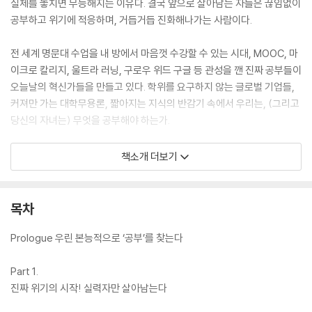
실체를 놓치면 무능해지는 이유다. 결국 앞으로 살아남는 자들은 끊임없이
공부하고 위기에 적응하며, 거듭거듭 진화해나가는 사람이다.
전 세계 명문대 수업을 내 방에서 마음껏 수강할 수 있는 시대, MOOC, 마
이크로 칼리지, 울트라 러닝, 구로우 위드 구글 등 관성을 깬 진짜 공부들이
오늘날의 혁신가들을 만들고 있다. 학위를 요구하지 않는 글로벌 기업들,
커져만 가는 대학무용론, 짧아지는 지식의 반감기 속에서 우리는, (그리고
당신의 자녀는) 무엇을 공부해야 하는가.
한국을 대표하는 트렌드 분석가, 김용섭이 [언컨택트]에 이어 우리에게 던
책소개 더보기
지는 두 번째 화두! [프로페셔널 스튜던트]는 거대한 창의적 파괴의 시대
에 스스로의 길을 만들어가는 사람들을 위한 치열한 생존 처방서가 되어줄
것이다. “변화의 실체를 꿰뚫어 알고 위기를 기회로 써라!”
목차
Prologue 우린 본능적으로 ‘공부’를 찾는다
Part 1.
진짜 위기의 시작! 실력자만 살아남는다