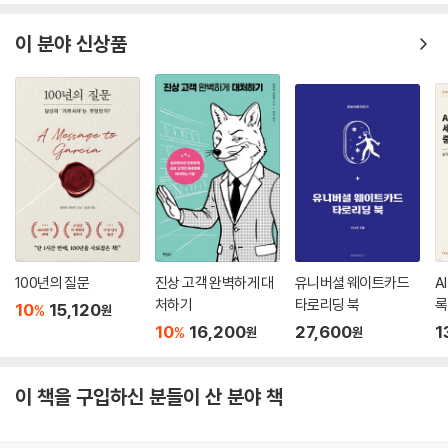
시작이 되는 셈이다.
어쩌면 우리는 이러한 변화를 이미 감지하고 있는지도 모른다. 모든 게 변
--- p.256
했다. 예전으로 돌아갈 수는 없을 것이다. 많은 사람들이 그렇게 느끼고 있
이 분야 신상품
다. 하지만 과연 무엇을 해야 하는지, 지금 당장 필요한 것은 무엇인지 손에
코딩을 해서 프로그래머가 되는 기능적 직업 교육이 아니라, 코딩을 통해
잡히는 건 별로 없다. 그래서 두렵고 막막한 것이다.
어떤 직업이든 그 가치와 전문성을 극대화할 수 있다는 점에 주목해야 한
다. 인공지능과 컴퓨팅 기술은 점점 진화하는데, 그걸 충분히 활용하고 누
이 책은 이러한 사람들을 위해 최신의 경제, 사회 동향과 변화의 흐름, 위기
리지 못한다면 얼마나 큰 손해인가? 영어를 배우는 것도 단지 영어 쓰는 사
의 실체를 VR체험처럼 생생하게 보여준다. 동시에 독자들은 책을 읽으면
람과 대화하는 게 목적이 아니라, 그 대화를 통해서 친구를 사귀든 비즈니
서 당장 손을 뻗어 시작해야 할 공부의 모습을 구체적으로 마주할 수 있을
스를 하든 실질적 행위가 일어나는 게 목적이고, 그 과정에서 얼마나 높은
것이다. 우리는 위기가 찾아오면 본능적으로 공부를 찾는다. 대비된 위기
지위와 기회를 가져가느냐가 핵심 목적이듯 코딩도 마찬가지다. 알파벳 안
는 결코 위험하지 않다. 얼마든지 이겨낼 수 있고 오히려 그것을 기회 삼아
다고, 간단한 대화 한다고 영어권에서 비즈니스 하며 전문가로 자리잡을
도약할 수 있다. 그래서 위기의 시대는 진짜 실력자들에겐 성장할 수 있는
수 있는 게 아니다. 코딩도 그런 개념으로 이해해야 한다.
좋은 기회가 되는 것이다. 그런 점에서 프로페셔널 스튜던트는 지금 시대
100년의 질문
진상 고객 완벽하게 대
유니버셜 웨이트카드
A
--- p.279
의 가장 중요한 트렌드 이슈이자 우리 모두가 당면한 과제이다. 이 책이 ‘프
처하기
타로리딩 북
록
10
15,120
%
원
로페셔널 스튜던트’가 되길 꿈꾸는 모든 이들에게 좋은 가이드가 되길 바
10
16,200
27,600
1
%
원
원
트렌드와 미래 공부는 암기 과목이 아니라 실험 과목이다. 배경과 방향을
란다.
이해하는 것이 무엇보다 중요하고, 그걸 자신의 상황에 대입해 해석해야
한다. 그러기 위해서라도 트렌드 이슈를 해석할 때 넓은 스펙트럼으로 관
이 책을 구입하신 분들이 산 분야 책
찰하고 분석하는 것이 필요하다. 모든 해석의 중심에 자기 자신을 넣어라.
우리가 공부하는 이유는 남이 아니라 자기를 위해서다. 그러니 어떤 트렌