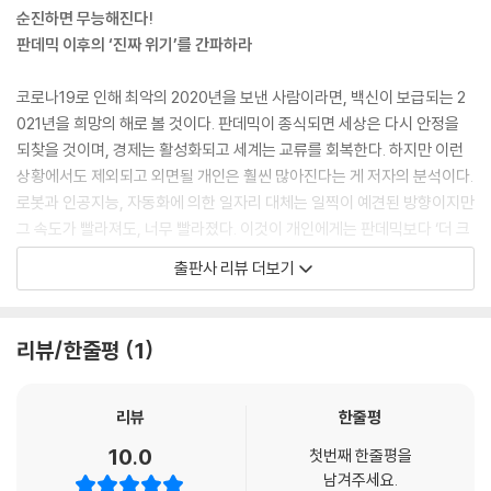
서, 인공지능을 탑재한 로봇이 사람과 일자리를 두고 경쟁하는 시대가 필
순진하면 무능해진다!
연적이라고 얘기했다.
판데믹 이후의 ‘진짜 위기’를 간파하라
--- p.32
코로나19로 인해 최악의 2020년을 보낸 사람이라면, 백신이 보급되는 2
프로페셔널 스튜던트가 되려면 스스로에게 솔직해져야 한다. 각자 프로페
021년을 희망의 해로 볼 것이다. 판데믹이 종식되면 세상은 다시 안정을
셔널 스튜던트로서 얻을 결과나 목적은 다를 수 있다. 적어도 자신에게 솔
되찾을 것이며, 경제는 활성화되고 세계는 교류를 회복한다. 하지만 이런
직하면 뭘 원하는지, 어떤 공부에 집중할지도 좀 더 명확해진다. 남에게 보
상황에서도 제외되고 외면될 개인은 훨씬 많아진다는 게 저자의 분석이다.
여주기 위한 공부가 아니라 진짜 자신에게 이득이 되고, 자신이 몰입할 수
로봇과 인공지능, 자동화에 의한 일자리 대체는 일찍이 예견된 방향이지만
있는 공부를 선택해야 한다.
그 속도가 빨라져도, 너무 빨라졌다. 이것이 개인에게는 판데믹보다 ‘더 크
--- p.55
고 심각한 위기’가 될 것이다.
출판사 리뷰 더보기
2020년 7월 국내 핀테크 기업 토스TOSS가 개발자를 채용할 때 대학 학
코로나19를 통해 우리는 사람이 가장 큰 리스크가 된다는 것을 깨닫게 되
위를 따지지 않았다. 경력 개발자 위주로 수시채용을 해왔던 토스가 처음
었다. 기업들은 감염의 리스크를 제거하기 위해 공장자동화, 물류자동화,
리뷰/한줄평
1
신입을 포함한 경력 3년 이하 개발자 공채를 했는데, 서류 평가 절차를 없
사무직의 업무자동화를 가속화하고 있다. 트렌드 분석가인 저자는 이러한
애고, 지원자 전원이 1차로 온라인 코딩테스트를 했다. 여기서 합격한 사람
변화가 얼마나 빨리, 얼마나 가까이서 우리의 일상을 바꾸고 있는지 구체
을 대상으로 과제 전형을 했다. 실제 개발 업무를 과제로 제시해 테스트한
적이고 생생하게 증언해낸다. 이어 이러한 세상의 변화가 결코 약자인 개
리뷰
한줄평
것이다. 이 과정에서 합격자들을 대상으로 테크 인터뷰를 했는데, 이때 자
인에게 유리할 수 없음을 뼈아프게 자각하면서, 우리가 살아갈 시대적 조
10.0
유 양식의 입사지원서를 제출했다. 그동안 대졸 공채를 해왔던 기업들이 1
첫번째 한줄평을
건을 통찰하고 진짜 실력자가 되기 위한 ‘프로페셔널 스튜던트’의 길을 제
남겨주세요.
차에서 서류심사와 필기시험을 친 것과는 다른 방식이다. 서류를 처음이