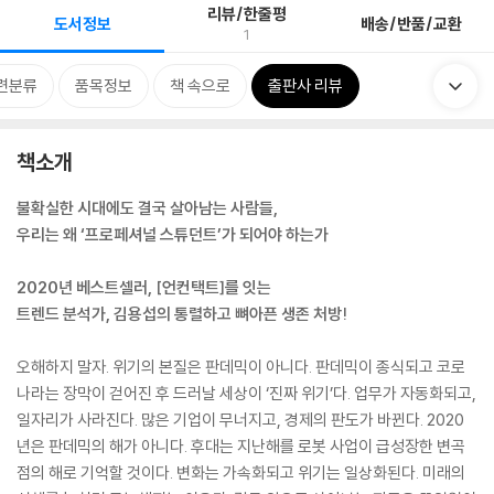
리뷰/한줄평
도서정보
배송/반품/교환
1
련분류
품목정보
책 속으로
출판사 리뷰
책소개
불확실한 시대에도 결국 살아남는 사람들,
우리는 왜 ‘프로페셔널 스튜던트’가 되어야 하는가
2020년 베스트셀러, [언컨택트]를 잇는
트렌드 분석가, 김용섭의 통렬하고 뼈아픈 생존 처방!
오해하지 말자. 위기의 본질은 판데믹이 아니다. 판데믹이 종식되고 코로
나라는 장막이 걷어진 후 드러날 세상이 ‘진짜 위기’다. 업무가 자동화되고,
일자리가 사라진다. 많은 기업이 무너지고, 경제의 판도가 바뀐다. 2020
년은 판데믹의 해가 아니다. 후대는 지난해를 로봇 사업이 급성장한 변곡
점의 해로 기억할 것이다. 변화는 가속화되고 위기는 일상화된다. 미래의