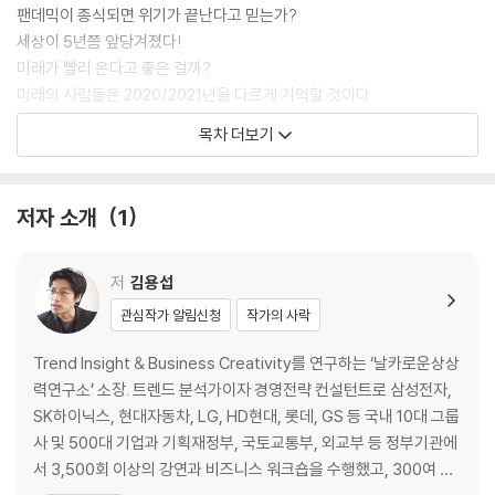
팬데믹이 종식되면 위기가 끝난다고 믿는가?
세상이 5년쯤 앞당겨졌다!
미래가 빨리 온다고 좋은 걸까?
미래의 사람들은 2020/2021년을 다르게 기억할 것이다
누가 진짜 실력자인가?
목차 더보기
프로페셔널 스튜던트가 살아남는다
Part 2.
저자 소개
1
프로페셔널 스튜던트에게 대학이란?
대학, 그때는 맞고 지금은 틀리다
저
김용섭
벚꽃 피는 순서대로 대학이 망한다고?
관심작가 알림신청
작가의 사락
왜 앨빈 토플러의 말을 무시했을까?
미래를 위해 학생들은 무엇을 배워야 하는가?
Trend Insight & Business Creativity를 연구하는 ‘날카로운상상
토론하지 않으면 교육이 아니다
력연구소’ 소장. 트렌드 분석가이자 경영전략 컨설턴트로 삼성전자,
무크에서 전 세계 명문대의 수업을 만나라
SK하이닉스, 현대자동차, LG, HD현대, 롯데, GS 등 국내 10대 그룹
울트라러닝에 도전하라
사 및 500대 기업과 기획재정부, 국토교통부, 외교부 등 정부기관에
입시공부했던 것을 평생 얼마나 써먹는가?
서 3,500회 이상의 강연과 비즈니스 워크숍을 수행했고, 300여 건
대학은 꼭 가야 할까?