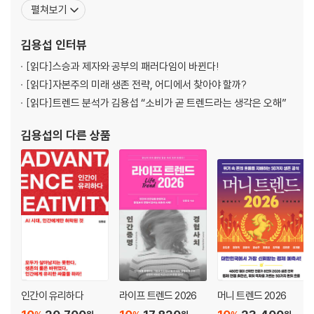
의 컨설팅 프로젝트를 수행했다. 〈한국경제신문〉, 〈한겨레신문〉, 〈머
펼쳐보기
어떤 전공을 선택하는 게 유리할까?
니투데이〉 등에서 칼럼니스트로 활동했고, 휴넷CEO, SERICEO 등
4년제 대학 대신 마이크로 칼리지
에서 대한민국 CEO들을 대상으로 최신 트렌드를 분석하고 인사이트
김용섭
인터뷰
를 제공했다.
Part 3.
[읽다]
스승과 제자와 공부의 패러다임이 바뀐다!
프로페셔널 스튜던트에게 직업, 직장이란?
[읽다]
자본주의 미래 생존 전략, 어디에서 찾아야 할까?
[읽다]
트렌드 분석가 김용섭 “소비가 곧 트렌드라는 생각은 오해”
당신은 지금 어떻게 일하는가?
RPA(로봇 프로세스 자동화)가 당신의 일자리를 위태롭게 하는가?
김용섭
의 다른 상품
자동화와 원격 아웃소싱, 이미 시작된 미래다
우리는 스포츠 팀이지 가족이 아니다
투잡이든 스리잡이든 할 수 있다면 꼭 하라!
당신은 코끼리인가 벼룩인가?
이동할 수 있는 자만 살아남는다
리스킬링, 업스킬링
기업의 새로운 인재상이 된 프로페셔널 스튜던트
언제까지 일할 수 있을까?
아이들은 미래에 어떤 직업을 가질까?
인간이 유리하다
라이프 트렌드 2026
머니 트렌드 2026
당신은 로봇과 싸우는 게 아니라 언오리지널과 싸워야 한다