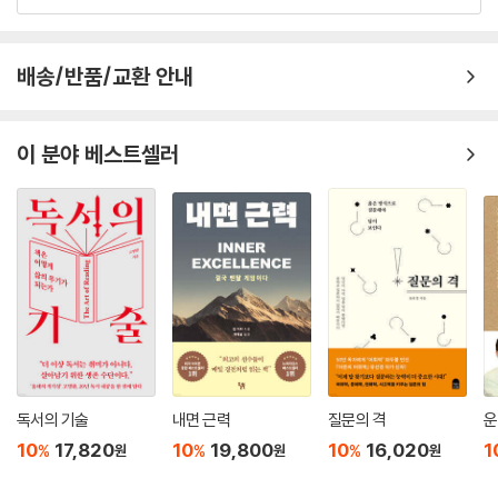
지식의 반감기가 짧아지고, 직업의 유효기간도 짧아졌다. 새로운 걸 계속
위해 가졌던 문제의식이라고 밝힌 내용들이다. 이런 문제의식은 기존의 대
배워나가는 게 필수가 될 수밖에 없는 이유다. 그러니 4년 동안 발이 묶여
학들로 전염되고 있다.
공부하는 지금의 대학 모델이 한계처럼 느껴지는 것도 자연스러운 일이다.
배송/반품/교환 안내
--- p.98
기업들조차 학위를 더 이상 중요하게 여기지 않는 분위기다.
지금 직장인이라면 스스로에게 냉정히 질문해보라. 과연 당신의 직업은 로
저자는 지금껏 한국사회가 쫓아온 교육문화와 사업이 변화된 세상에서 왜
이 분야 베스트셀러
봇으로 대체될 확률이 얼마나 되는가? 만약 당신의 직업이 독창적인 해결
무력할 수밖에 없는지 통렬하게 비판한 다음, 앞으로 요구될 인재상과 더
책이 필요하지도 않고 매뉴얼에 의존하듯 단순 반복되는 일이거나, 다른
불어 부모의 역할, 학교의 기능에 대해 거침없는 분석과 제안을 이어간다.
사람과 도움을 주고받는 관계 없이 혼자 처리할 수 있거나, 좁은 공간에서
무크, 마이크로 컬리지, 울트라 러닝, 리스킬링 등 미래에 일상화될 대안적
일해도 무방하며, 협상력이 요구되지도 않는 일이라면 미래에 대해 조금은
학습법도 소개하고 있어 구체적인 가이드도 되어준다. 무엇보다 로봇과 더
불안해해야 한다. 알고리즘으로 풀어내거나 프로그램으로 만들어낼 수 있
불어 살아갈 사회에서 핵심능력은 창의력, 의사소통, 비판적 사고, 협업이
는 일이라면 일자리가 사라질 미래를 감수해야만 한다.
다. 이를 위해 필요한 것은 ‘무엇을 배우고 싶은지, 어떤 사람이 되고 싶은
--- p.154-155
지’ 내 아이와 대화를 시작하는 것이다. 이 책은 부모와 자녀가 함께 읽기
좋은 책이다. 같이 읽고 토론을 이어가다 보면 부모와 자녀 모두 ‘프로페셔
질문에 대한 대답을 평가하지 않고, 오히려 질문 자체를 평가하기도 한다.
널 스튜던트’의 길에 자연스럽게 입문할 수 있을 것이다.
답은 검색을 통해서도 찾아낼 수 있지만 질문은 문제의식이다. 모르는 것
독서의 기술
내면 근력
질문의 격
운
을 모른다고 하고, 궁금한 것을 질문하여 알아가는 사람들은 그렇지 못한
변화를 인식하는 순간, 미래를 감지하는 순간
10
17,820
10
19,800
10
16,020
1
%
%
%
원
원
원
사람에 비해서 더 많은 것을 이룰 수 있다. 답을 찾고 싶다면 먼저 질문부터
우리는 본능적으로 ‘공부’를 찾는다.
찾아야 하고, 질문을 잘 찾으면 더 좋은 답이 나온다. 결국 질문이 창조의