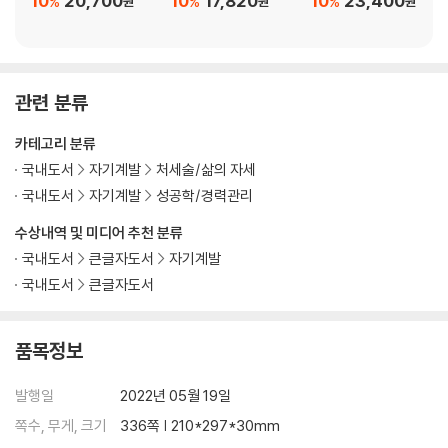
10
20,700
10
17,820
10
23,400
%
%
%
원
원
원
프로페셔널 스튜던트가 되어 스타트업하라!
Part 4.
프로페셔널 스튜던트를 위한 진짜 공부는 무엇일까
관련 분류
지금 당신에겐 언러닝이 필요하다
카테고리 분류
미래엔 리더를 키우는 공부만 남는다
국내도서
자기계발
처세술/삶의 자세
공교육, 사교육보다 가정교육이 더 중요해졌다
국내도서
자기계발
성공학/경력관리
공부 공동체 : 함께 공부할 친구가 있는가?
특이점이 다가오면 공부도 달라질까?
수상내역 및 미디어 추천 분류
테크놀로지 공부 : 기술이 상식이 되는 시대다!
국내도서
큰글자도서
자기계발
돈 공부 : 돈을 모르면 모든 공부가 허무해진다!
국내도서
큰글자도서
트렌드 공부 : 변화에 민감한 건 기본이다
예술 공부 : 삶의 가치를 결정하는 건 돈뿐만이 아니다!
생존력 공부 : 어떤 상황에서도 살아남아야 한다!
품목정보
Epilogue 이기적, 계산적이되 포용적인 공부가 필요하다
발행일
2022년 05월 19일
참고문헌
쪽수, 무게, 크기
336쪽 | 210*297*30mm