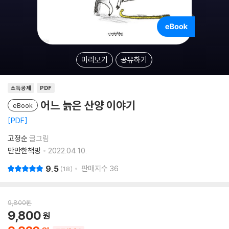
미리보기
공유하기
소득공제
PDF
어느 늙은 산양 이야기
eBook
PDF
고정순
글그림
만만한책방
2022.04.10.
9.5
판매지수
36
18
9,800
원
9,800