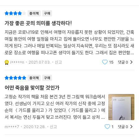
“난 곧 죽게 될 거야. 하지만 가만히 앉아 죽을 수는 없지.”
종이책
구매
산양은 죽음이 왔음을 확신하고, 멋진 죽음에 집착한다.
가장 좋은 곳의 의미를 생각하다!
멋지게 죽기 위해 여행을 떠나는 산양의 모습은 자칫 어리석어 보이기도
지금은 코로나19로 인해서 여행이 자유롭지 못한 상황이 되었지만, 간혹
하지만 어쩌면 생의 마지막 욕망을 위해 노력하는 살아 있는 생명체의 또
며칠 동안의 여행 일정을 마치고 집에 돌아오면 너무도 편안한 기분을 느
다른 모습이기도 하다.
끼게 된다. 그러나 매일 반복되는 일상이 지속되면, 우리는 또 잠시라도 새
죽음을 향해 가는 길에 쇠약하게 무너지는 몸으로 젊은 날 행복했던 기억
로운 장소로 여행을 떠나고픈 생각이 들기도 한다. 그래서 집은 편안함을
을 순례하는 늙은 산양. 늙은 산양의 긴 여정은 죽음을 향해 가는 우리 모두
안겨주는 공간이기도 하지만, 때로는 지루한 일상이 반복되는 장소이기도
i*****n
2021.07.03.
신고
15
댓글
0
하다. 이 책은 집
에게 마지막 인사처럼 들린다.
종이책
구매
어떤 죽음을 맞이할 것인가
“마지막으로 멋지게 달리다 죽는 거야.”
고정순 작가의 책을 처음 본건 3년 전 그림책 워크숍에서
였다. 선생님이 가지고 오신 여러 작가의 신작 중에 고정
특별하지만 특별하지 않은 죽음! 우리는 모두 늙은 산양이 된다!
순의 ＜가드를 올리고＞가 있었다.＜가드를 올리고＞에
세상 모든 ‘나에게’ 바치는 고정순 작가의 ‘진짜 안녕!’
서 복서는 연신 두들겨 맞고 쓰러진다. 멍이 들고 상처 입
는다. 그래도 다시 일어나 맞고 쓰러지고 또 일어난다. 복
고정순 작가의 책에는 ‘안녕’이란 말이 많이 묻어 있다. 첫 산문집 『안녕하
m****7
2020.12.28.
신고
1
댓글
0
싱을 좋아하지 않는 나는 승리를 위해 자꾸 다시 일어나는
다』를 통해 외롭고 소외된 사람들에게 ‘안녕’이라고 안부를 건넨다. 이후
복서가 이해되지 않았다. 이제 그만 일어나