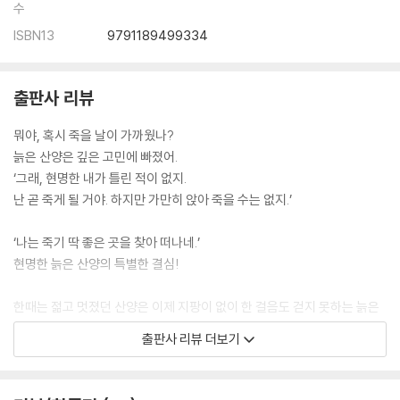
수
ISBN13
9791189499334
출판사 리뷰
뭐야, 혹시 죽을 날이 가까웠나?
늙은 산양은 깊은 고민에 빠졌어.
‘그래, 현명한 내가 틀린 적이 없지.
난 곧 죽게 될 거야. 하지만 가만히 앉아 죽을 수는 없지.’
‘나는 죽기 딱 좋은 곳을 찾아 떠나네.’
현명한 늙은 산양의 특별한 결심!
한때는 젊고 멋졌던 산양은 이제 지팡이 없이 한 걸음도 걷지 못하는 늙은
산양이 되었다. 어제가 오늘 같고 오늘이 어제 같던 어느 날, 늙은 산양은
출판사 리뷰 더보기
자꾸만 지팡이를 놓치는 자신의 모습을 보고 죽음이 가까이 왔음을 직감한
다. ‘그래, 죽기 딱 좋은 곳으로 떠나자.’ 늙은 산양은 커다란 짐을 들고 집을
나선다.