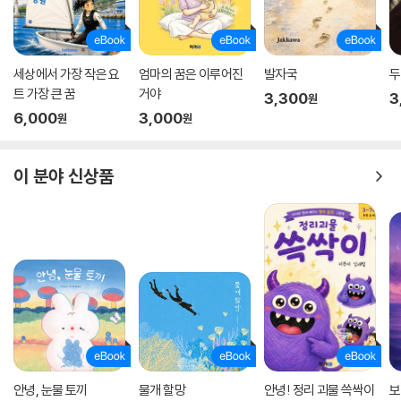
세상에서 가장 작은 요
엄마의 꿈은 이루어진
발자국
두
트 가장 큰 꿈
거야
3,300
3
원
6,000
3,000
원
원
이 분야 신상품
안녕, 눈물 토끼
물개 할망
안녕! 정리 괴물 쓱싹이
보