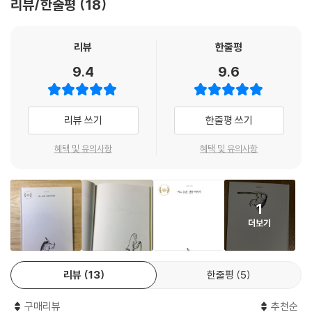
리뷰/한줄평
18
늙은 산양은 젊은 시절 멋지게 누비던 너른 들판을 찾아간다. 그러나 그곳
은 이미 늙은 산양은 발조차 디딜 수 없을 만큼 혈기 왕성한 동물들 차지였
리뷰
한줄평
다. 늙은 산양은 젊은 시절 단숨에 오르고 내리던 높은 절벽을 찾아간다. 그
9.4
9.6
러나 어마어마하게 높은 절벽을 보자 늙은 산양은 숨이 턱 하고 막힌다. 잠
시 주춤했던 늙은 산양은 늘 목을 축이던 시원한 강가를 찾지만 그곳에서
늙고 힘없는 자신의 모습을 발견하고 쓸쓸하게 돌아선다.
리뷰 쓰기
한줄평 쓰기
늙은 산양의 여행은 계속될 수 있을까?
혜택 및 유의사항
혜택 및 유의사항
‘늙은 산양은 지팡이가 필요 없는 자기 모습을 상상했어.’
마지막 모습, 바라는 대로 기억될 수 있을까?
1
더보기
불분명한 오늘을 사는 인간에게 죽음은 모두가 이르는 길이지만 누구도 쉽
게 말할 수 없는 우리의 마지막 여행길이다. 하지만 『어느 늙은 산양 이야
기』 속 주인공은 죽음을 명확하게 느끼고 자기의 마지막의 모습을 위해 고
리뷰
13
한줄평
5
군분투한다.
구매리뷰
추천순