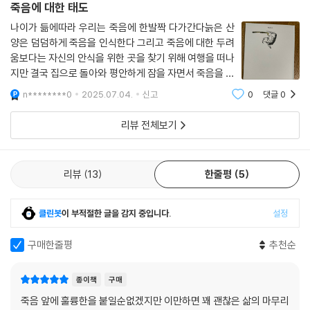
죽음에 대한 태도
러니했다.
늙은 산양은 매일 고단한 몸을 누이던 그곳, 너무나 평범한 자신의 침대에
나이가 듦에따라 우리는 죽음에 한발짝 다가간다늙은 산
양은 덤덤하게 죽음을 인식한다 그리고 죽음에 대한 두려
서 잠자는 것처럼 평온하게 죽음을 맞이한다. 잠자는 것처럼 평온하게 특
움보다는 자신의 안식을 위한 곳을 찾기 위해 여행을 떠나
별하지만 특별하지 않은 날처럼. 편하게 쉬는 늙은 산양의 얼굴 위로 얼핏
지만 결국 집으로 돌아와 평안하게 잠을 자면서 죽음을 맞
미소가 스친다고 느끼는 순간, 어느 늙은 산양의 이야기가 우리의 이야기
이한다. 가장 평안하게 죽는 것은 나의 삶이 녹아든 곳이
일 수 있다는 생각이 든다. 이 책의 헌사가 마음에 닿는 이유다.
n********0
2025.07.04.
신고
0
댓글
0
라는 생각이 들었다
리뷰 전체보기
세상 모든 늙은 산양에게 보내는 ‘진짜 안녕’이며 작가 자신에게 보내는 ‘안
녕’이다.
리뷰
13
한줄평
5
클린봇
이 부적절한 글을 감지 중입니다.
설정
구매한줄평
추천순
종이책
구매
죽음 앞에 훌륭한을 붙일순없겠지만 이만하면 꽤 괜찮은 삶의 마무리