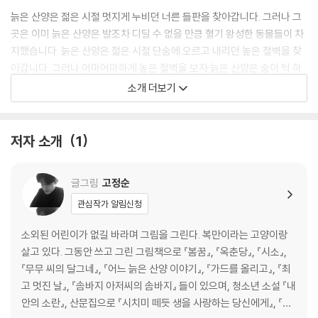
늙은 산양은 젊은 시절 멋지게 누비던 너른 들판을 찾아갑니다. 그러나 그
곳은 이미 늙은 산양은 발조차 디딜 수 없을 만큼 혈기 왕성한 동물들이 차
지했습니다. 늙은 산양은 젊은 시절 단숨에 오르고 내리던 높은 절벽을 찾
아갑니다. 그러나 어마어마하게 높은 절벽을 보자 늙은 산양은 숨이 턱 하
고 막힙니다. 잠시 주춤했던 늙은 산양은 늘 목을 축이던 시원한 강가를 찾
소개 더보기
지만 그곳에서 늙고 힘없는 자신의 모습을 발견하고 쓸쓸하게 돌아섭니다.
늙은 산양의 여행은 계속될 수 있을까요?
저자 소개
1
글그림
고정순
관심작가 알림신청
소외된 어린이가 없길 바라며 그림을 그린다. 복만이라는 고양이랑
살고 있다. 그동안 쓰고 그린 그림책으로 『봄꿈』, 『옥춘당』, 『시소』,
『무무 씨의 달그네』, 『어느 늙은 산양 이야기』, 『가드를 올리고』, 『최
고 멋진 날』, 『솜바지 아저씨의 솜바지』 들이 있으며, 청소년 소설 『내
안의 소란』, 산문집으로 『시치미 떼듯 생을 사랑하는 당신에게』, 『안