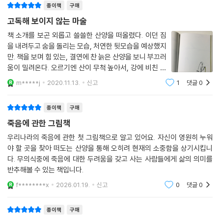
그림책 『가드를 올리고』 빨간 주먹을 통해 자꾸만 쓰러지는 사람들이 안녕
종이책
구매
하길 바라며 건투를 빈다. 또 『철사 코끼리』 속 사랑하는 존재를 잃은 소년
고독해 보이지 않는 마술
데헷에게 제대로 된 안녕하는 법을 선물했다.
책 소개를 보곤 외롭고 쓸쓸한 산양을 떠올렸다. 이던 짐
을 내려두고 숨을 돌리는 모습, 처연한 뒷모습을 예상했지
“늙은 산양이 죽음을 준비하는 태도 속에서 삶의 단절이 죽음의 본질인가
만. 책을 보며 힘 있는, 결연에 찬 늙은 산양을 보니 부끄러
묻는다. 멋진 죽음을 위해 길을 떠나지만 결국 그리 길지 않은 여정 속에서
움이 밀려온다. 오르기엔 산이 무척 높아서, 강에 비친 스
늙은 산양은 죽음보다 일상 속 자신을 본다. 지난날을 떠올리거나 초라한
스로에 놀라서, 다른 이의 소리가 시끄러워서 등 각기 다
m*****j
2020.11.13.
신고
1
댓글
0
현실을 직면하면서 늙은 산양의 마지막 소원은 이뤄질 수 있을지. 질문하
른 까닭이 나오지만 비겁하다기보다 모두 고개가 끄덕여
게 만든다.”
진다. 처음 그림을 보며 글을 읽을 때,
종이책
구매
작가는 산양의 더미를 만들면 ‘어느 어리석은 산양의 이야기’라고 캐릭터
죽음에 관한 그림책
를 설명했다. 하지만 산양의 이야기가 이어지고 마지막에 다다를 무렵 산
우리나라의 죽음에 관한 첫 그림책으로 알고 있어요. 자신이 영원히 누워
양은 정말 어리석었을까, 되물었다고 한다.
야 할 곳을 찾아 떠도는 산양을 통해 오히려 현재의 소중함을 상기시킵니
우리는 사는 동안, 나는 어떻게 살아왔고, 세상은 날 어떻게 기억할까, 라
다. 무의식중에 죽음에 대한 두려움을 갖고 사는 사람들에게 삶의 의미를
는 질문이 고개를 들 때가 있다. 어떤 존재로 기억될 것인가, 하는 순간이
반추해볼 수 있는 책입니다.
온다면, 바라건대 끝까지 최선을 다해 살다 자유롭게 떠나고 싶다는 작가
f********x
2026.01.19.
신고
0
댓글
0
의 죽음을 향한 바람은 쓸쓸하지만, 생의 의지가 느껴진다.
종이책
구매
멋진 죽음을 준비하는 늙은 산양에게 찾아온 죽음. 그런데 그것은 참 아이