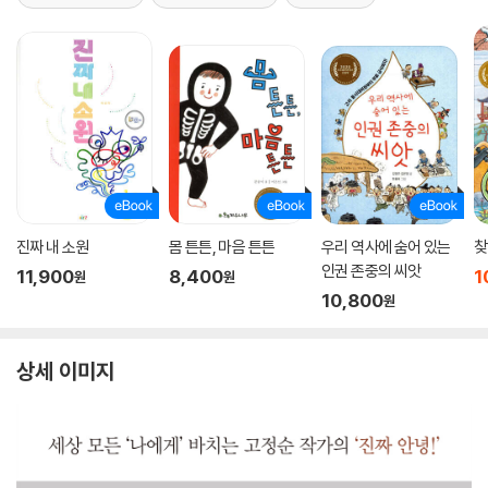
진짜 내 소원
몸 튼튼, 마음 튼튼
우리 역사에 숨어 있는
찾
인권 존중의 씨앗
11,900
8,400
1
원
원
10,800
원
상세 이미지