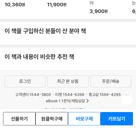
야
는
10,360
11,900
원
원
3,900
6
원
이 책을 구입하신 분들이 산 분야 책
이 책과 내용이 비슷한 추천 책
로그인
최근 본 상품
주문/배송
고객센터 1544-3800
티켓 1544-6399
중고샵 1566-4295
eBook 1:1문의/채팅상담
예스이십사(주) 사업자 정보
선물하기
원클릭구매
바로구매
카트담기
이용약관
개인정보처리방침
청소년보호정책
PC버전
회사소개
거래처관계자께
도서홍보
광고