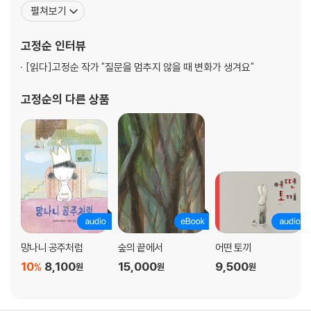
녕하다』, 『그림책이라는 산』을 펴냈다. 그림책은 물론이고, 에세이,
펼쳐보기
소설, 만화로 영역을 넓히며 자신의 이야기를 전하고 있다. 그림책
『옥춘당』으로 2023 화이트레이븐스 선정, 2023 샤롯데출판문화상
고정순
인터뷰
본상, 2023 대한
[읽다]
고정순 작가 "질문을 멈추지 않을 때 변화가 생겨요"
고정순
의 다른 상품
망나니 공주처럼
숲의 끝에서
어떤 토끼
10
8,100
15,000
9,500
%
원
원
원