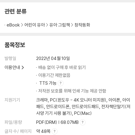
관련 분류
eBook
어린이 유아
유아 그림책
창작동화
품목정보
발행일
2022년 04월 10일
이용안내
배송 없이 구매 후 바로 읽기
이용기간 제한없음
TTS 가능
저작권 보호를 위해 인쇄 기능 제공 안함
지원기기
크레마, PC(윈도우 - 4K 모니터 미지원), 아이폰, 아이
패드, 안드로이드폰, 안드로이드패드, 전자책단말기(저
사양 기기 사용 불가), PC(Mac)
파일/용량
PDF(DRM) | 68.07MB
글자 수/ 페이지
약 48쪽