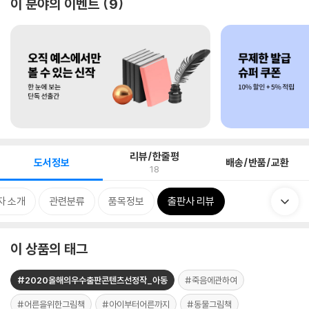
이 분야의 이벤트
9
리뷰/한줄평
도서정보
배송/반품/교환
18
자 소개
관련분류
품목정보
출판사 리뷰
이 상품의 태그
#2020올해의우수출판콘텐츠선정작_아동
#죽음에관하여
#어른을위한그림책
#아이부터어른까지
#동물그림책