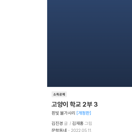
소득공제
고양이 학교 2부 3
흰빛 불가사리
개정판
김진경
글
김재홍
그림
문학동네
2022.05.11.