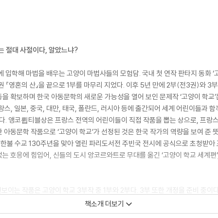
는 절대 사절이다, 알았느냐?
입학해 마법을 배우는 고양이 마법사들의 모험담. 국내 첫 연작 판타지 동화 ‘고양이
권 『영혼의 산』을 끝으로 1부를 마무리 지었다. 이후 5년 만에 2부(전3권)와 3
을 확보하며 한국 아동문학의 새로운 가능성을 열어 보인 문제작 ‘고양이 학교’
스, 일본, 중국, 대만, 태국, 폴란드, 러시아 등에 출간되어 세계 어린이들과 함
 앵코륍티블상은 프랑스 전역의 어린이들이 직접 작품을 뽑는 상으로, 프랑스
아동문학 작품으로 ‘고양이 학교’가 선정된 것은 한국 작가의 역량을 보여 준 뜻
년 한불 수교 130주년을 맞아 열린 파리도서전 주빈국 전시에 공식으로 초청받아 
 호응에 힘입어, 신들의 도시 앙코르와트로 무대를 옮긴 ‘고양이 학교 세계편’,
해 선보이는 작품은 고양이 학교 3부작 중 1부와 2부다. 3부 또한 개정을 준비 
 전 ‘고양이 학교’를 읽은 첫 어린이 독자가 어른이 되었을 시간, 변하지 않은 것
책소개 더보기
져 독자를 사로잡는다는 것이다.