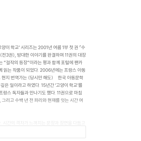
 학교’ 시리즈는 2001년 여름 1부 첫 권 『수
부(전3권), 방대한 이야기를 완결하며 11권의 대장
는 “걸작의 등장”이라는 평과 함께 포털에 팬카
께 읽는 작품이 되었다. 2006년에는 프랑스 아동
 현지 번역가는 (당시만 해도) 한국 아동문학
깊은 일이라고 하였다. 15년간 ‘고양이 학교’를
프랑스 독자들과 만나기도 했다. 11권으로 마침
 그리고 수백 년 전 파리와 현재를 잇는 시간 여
중이다. 시간의 격차가 느껴지는 문장과 장면을 다듬고
은 ‘고양이 학교’에 담긴 폭넓은 사유와 종횡무진