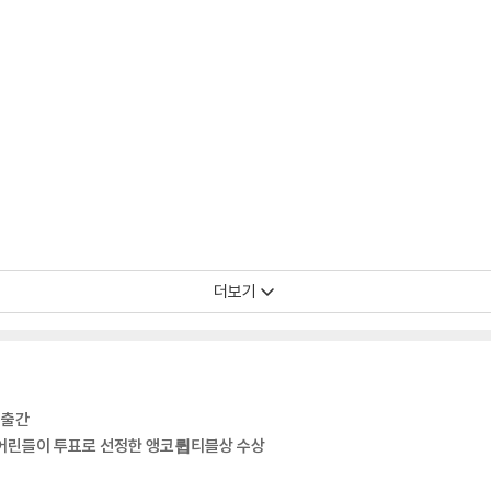
더보기
 출간
의 어린들이 투표로 선정한 앵코륍티블상 수상