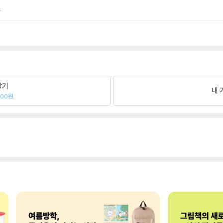
.
팔기
내 
400원