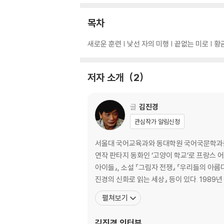
목차
새로운 훈련 | 낯선 자의 미행 | 끝없는 미로 | 황
저자 소개
2
글
김진경
관심작가 알림신청
서울대 국어교육과와 동대학원 국어국문학과를 졸
연작 판타지 동화인 ‘고양이 학교’로 프랑스 어린이·청소년 문학상인 앵코륍티블상을 받
아이들』, 소설 『그림자 전쟁』 『우리들의 아
진경의 신화로 읽는 세상』 등이 있다. 1989
펼쳐보기
김진경
인터뷰