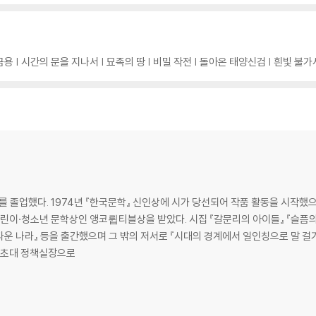
금용 | 시간의 문을 지나서 | 묘족의 땅 | 비밀 작전 | 돌아온 태양신검 | 흰빛 불
업했다. 1974년 『한국문학』 신인상에 시가 당선되어 작품 활동을 시작했으며
았다. 시집 『갈문리의 아이들』 『슬픔의 힘』, 동화 『목수들의 전쟁』 『거울 옷을 입은
름다운 나라』 등을 출간했으며 그 밖의 저서로 『시대의 경계에서 일인칭으로 말 걸
년 초대 정책실장으로