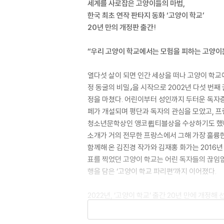
세계를 사로잡은 고양이들의 마법,
한국 최초 연작 판타지 동화 ‘고양이 학교’
20년 만의 개정판 출간!
“우리 고양이 학교에서는 모험을 피하는 고양이
열다섯 살이 되면 인간 세상을 떠나 고양이 학교에 
정 동굴의 비밀』을 시작으로 2002년 다섯 번째 
정을 마쳤다. 어린이부터 성인까지 두터운 독자층
페가 개설되며 평단과 독자의 관심을 모았고, 프랑
청소년문학상인 앵코륍티블상을 수상하기도 했다.
소개가 거의 전무한 프랑스에서 그해 가장 훌륭한 
함께해 온 김진경 작가와 김재홍 화가는 2016
표를 찍었던 고양이 학교는 어린 독자들의 끊임없는
행을 담은 ‘고양이 학교 파리편’까지 이어졌다.
2022년, ‘고양이 학교’ 출간 20년 만에 개정
아이들이 손에 쥐기 편한 크기로 바꾸었다. 20년
펼쳐지는 신화와 환상의 세계가 그물망처럼 펼쳐