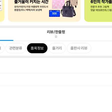
리뷰/한줄평
0
개
관련분류
품목정보
줄거리
출판사 리뷰