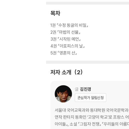
목차
1권 『수정 동굴의 비밀』
2권 『마법의 선물』
3권 『시작된 예언』
4권 『아포피스의 날』
5권 『영혼의 산』
저자 소개
2
글
김진경
관심작가 알림신청
서울대 국어교육과와 동대학원 국어국문학과를 졸
연작 판타지 동화인 ‘고양이 학교’로 프랑스 어린이·청소년 문학상인 앵코륍티블상을 받
아이들』, 소설 『그림자 전쟁』 『우리들의 아