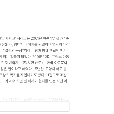
 학교’ 시리즈는 2001년 여름 1부 첫 권 『수
부(전3권), 방대한 이야기를 완결하며 11권의 대장
는 “걸작의 등장”이라는 평과 함께 포털에 팬카
께 읽는 작품이 되었다. 2006년에는 프랑스 아동
 현지 번역가는 (당시만 해도) 한국 아동문학
깊은 일이라고 하였다. 15년간 ‘고양이 학교’를
프랑스 독자들과 만나기도 했다. 11권으로 마침
 그리고 수백 년 전 파리와 현재를 잇는 시간 여
중이다. 시간의 격차가 느껴지는 문장과 장면을 다듬고
은 ‘고양이 학교’에 담긴 폭넓은 사유와 종횡무진