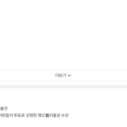
더보기
 출간
의 어린들이 투표로 선정한 앵코륍티블상 수상