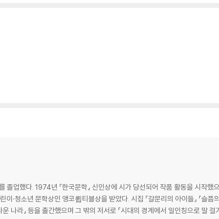
업했다. 1974년 『한국문학』 신인상에 시가 당선되어 작품 활동을 시작했으며
았다. 시집 『갈문리의 아이들』 『슬픔의 힘』, 동화 『목수들의 전쟁』 『거울 옷을 입은
름다운 나라』 등을 출간했으며 그 밖의 저서로 『시대의 경계에서 일인칭으로 말 걸