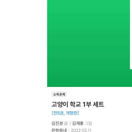
소득공제
고양이 학교 1부 세트
전5권, 개정판
김진경
글
김재홍
그림
문학동네
2022.05.11.