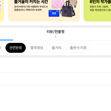
리뷰/한줄평
2
개
관련분류
품목정보
줄거리
출판사 리뷰