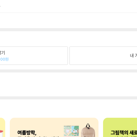
.
팔기
내 
600원