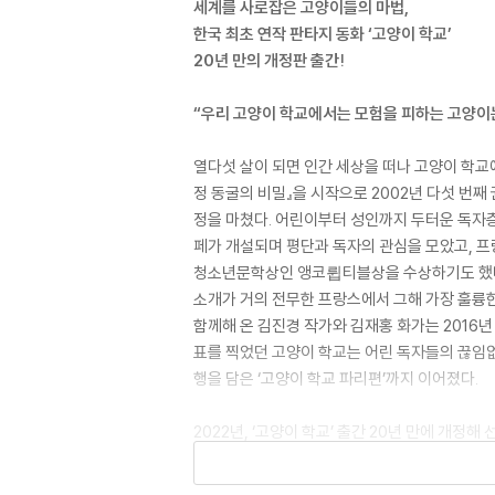
세계를 사로잡은 고양이들의 마법,
한국 최초 연작 판타지 동화 ‘고양이 학교’
20년 만의 개정판 출간!
“우리 고양이 학교에서는 모험을 피하는 고양이
열다섯 살이 되면 인간 세상을 떠나 고양이 학교에 
정 동굴의 비밀』을 시작으로 2002년 다섯 번째 
정을 마쳤다. 어린이부터 성인까지 두터운 독자층
페가 개설되며 평단과 독자의 관심을 모았고, 프랑
청소년문학상인 앵코륍티블상을 수상하기도 했다.
소개가 거의 전무한 프랑스에서 그해 가장 훌륭한 
함께해 온 김진경 작가와 김재홍 화가는 2016
표를 찍었던 고양이 학교는 어린 독자들의 끊임없는
행을 담은 ‘고양이 학교 파리편’까지 이어졌다.
2022년, ‘고양이 학교’ 출간 20년 만에 개정
아이들이 손에 쥐기 편한 크기로 바꾸었다. 20년
펼쳐지는 신화와 환상의 세계가 그물망처럼 펼쳐