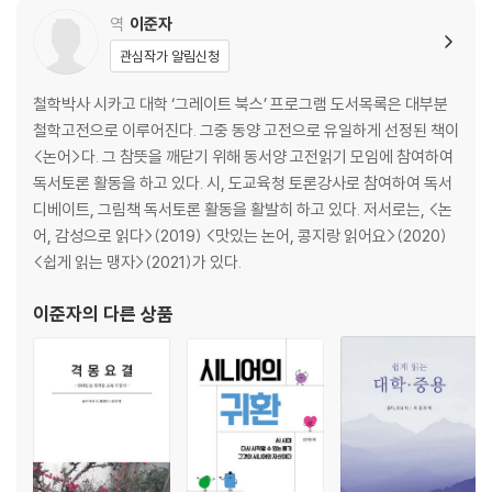
견득사의
역
이준자
20. 요왈 편
관심작가 알림신청
요, 순, 우, 탕, 무왕
철학박사 시카고 대학 ‘그레이트 북스’ 프로그램 도서목록은 대부분
철학고전으로 이루어진다. 그중 동양 고전으로 유일하게 선정된 책이
<논어>다. 그 참뜻을 깨닫기 위해 동서양 고전읽기 모임에 참여하여
독서토론 활동을 하고 있다. 시, 도교육청 토론강사로 참여하여 독서
디베이트, 그림책 독서토론 활동을 활발히 하고 있다. 저서로는, <논
어, 감성으로 읽다>(2019) <맛있는 논어, 콩지랑 읽어요>(2020)
<쉽게 읽는 맹자>(2021)가 있다.
이준자
의 다른 상품