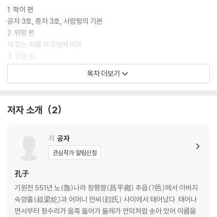
하지만 한문에 막혀 중도에 그만두는 사람들을 위해 기존 많은 자료들을
1. 학이 편
근거로 매끄러운 문장으로 써 내려갔습니다. 「논어」를 쉽게 읽고 싶은 독자
공자 3호, 증자 3호, 사람됨의 기본
여러분을 기다리고 있습니다.
2. 위정 편
덕 있는 자를 북극성에 비유
3. 팔일 편
팔일 무는 천자가 지내는 예
목차 더보기
4. 이인 편
인덕으로 사는 공동체
5. 공야장 편
저자 소개
2
공야장은 사위로, 남용은 조카 사위로
6. 옹야 편
중궁은 왕이 될 만함
저
공자
7. 술이 편
관심작가 알림신청
술이부작
8. 태백 편
孔子
태백은 천하를 세 번 양도
기원전 551년 노(魯)나라 창평향(昌平鄕) 추읍(?邑)에서 아버지
9. 자한 편
숙양홀(叔梁紇)과 어머니 안씨(顔氏) 사이에서 태어났다. 태어나
이익, 명, 인덕을 드물게 말함
면서부터 정수리가 움푹 들어가 둘레가 언덕처럼 솟아 있어 이름을