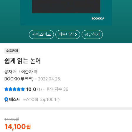
사이즈비교
파트너샵
공유하기
소득공제
쉽게 읽는 논어
공자
저
이준자
역
BOOKK(부크크)
2022.04.25.
10.0
판매지수
36
1
베스트
동양철학 top100 1주
14,100
원
14,100