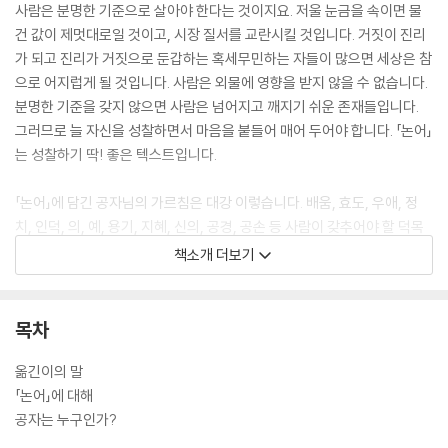
사람은 분명한 기준으로 살아야 한다는 것이지요. 저울 눈금을 속이면 물
건 값이 제멋대로일 것이고, 시장 질서를 교란시킬 것입니다. 거짓이 진리
가 되고 진리가 거짓으로 둔갑하는 혹세무민하는 자들이 많으면 세상은 참
으로 어지럽게 될 것입니다. 사람은 외물에 영향을 받지 않을 수 없습니다.
분명한 기준을 갖지 않으면 사람은 넘어지고 깨지기 쉬운 존재들입니다.
그러므로 늘 자신을 성찰하면서 마음을 붙들어 매어 두어야 합니다. 「논어」
는 성찰하기 딱! 좋은 텍스트입니다.
「논어」에 담긴 공자님의 가르침은 대강 이렇습니다. 배움, 효도, 우애, 정
치, 인덕, 의, 예, 용기, 지혜, 신의, 공경, 공손 등 사람이 갖추어야 할 덕목
과 사람 간의 관계에서 지켜야 할 덕목에 대한 말씀으로 가득합니다. 그뿐
책소개 더보기
이 아닙니다. 천, 천명, 인간, 초목금수에 이르기까지 언급하고 있으니 「논
어」에 대한 해설은 다양합니다.
목차
단순히 도덕 윤리만을 강조한 텍스트가 아닌 것입니다. 「논어」 텍스트는 다
양한 학문적 입장에서 다양한 해설을 할 수 있는 것이기에 철학, 정치학, 경
옮긴이의 말
제학, 윤리학, 미학, 심리학, 인간 관계학, 자기 계발서 등 다양한 분야에서
「논어」에 대해
비춰볼 수 있는, 팔색조를 띠고 있는 게 그 특징이라 봅니다. 작가는 이미
공자는 누구인가?
「논어」에 관해 2권을 펴낸 바 있습니다. 많은 사람들이 「논어」를 읽고 싶어