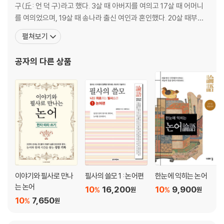
10. 향당 편
구(丘: 언 덕 구)라고 했다. 3살 때 아버지를 여의고 17살 때 어머니
마을, 종묘, 조정에서
를 여의었으며, 19살 때 송나라 출신 여인과 혼인했다. 20살 때부터
11. 선진 편
계씨(季氏) 가문의 창고지기로 일했고 가축 사육일도 맡았지만 학문
펼쳐보기
선진을 등용
을 게을리하지 않았다. 48살 때 정치에서 물러나 본격적으로 제자를
12. 안연 편
가르치기 시작했다. 3년 뒤 양호가 망명하면서 중도(中都)를 다스리
공자
의 다른 상품
극기복례
는 책임을 맡았고 다시 사공(司空) 벼슬과 대사
13. 자로 편
지도자는 솔선해야
14. 헌문 편
도가 있을 때 녹봉을 받아야
15. 위령공 편
진법은 모름
16. 계씨 편
계씨의 걱정거리는 담장 안에
17. 양화 편
이야기와 필사로 만나
필사의 쓸모 1 : 논어편
한눈에 익히는 논어
양화와의 만남
는 논어
10
16,200
10
9,900
%
%
원
원
18. 미자 편
10
7,650
%
원
은나라 세 인자
19. 자장 편