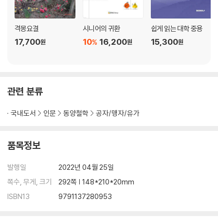
격몽요결
시니어의 귀환
쉽게 읽는 대학 중용
17,700
10
16,200
15,300
%
원
원
원
관련 분류
국내도서
인문
동양철학
공자/맹자/유가
품목정보
발행일
2022년 04월 25일
쪽수, 무게, 크기
292쪽 | 148*210*20mm
ISBN13
9791137280953