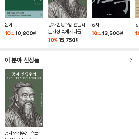
논어
공자 인생수업: 흔들리
장자
강
는 세상 속에서 나를 지
10
10,800
10
13,500
1
%
%
원
원
키는 방법
10
15,750
%
원
이 분야 신상품
공자 인생수업: 흔들리