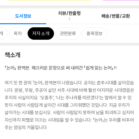
리뷰/한줄평
도서정보
배송/반품/교환
1
개
목차
저자 소개
관련분류
품목정보
책소개
「논어」 완역본. 매끄러운 문장으로 써 내려간 「쉽게 읽는 논어」!!
여기 또 한 권의 「논어」 완역본이 나왔습니다. 공자는 춘추시대를 살아갔습
니다. 문왕, 무왕, 주공이 살던 서주 시대에 비해 훨씬 어지러운 시대였음은
주지의 사실이지요. ‘오종주’, ‘나는 주나라를 따르겠다’는 말에서 알 수 있
듯이 사람이 사람답게 살아간 시대를 그리워했던 것입니다. 지금 우리가
살아가는 시대를 보십시오. 사람이 사람답지 못하여 남을 파괴하고 심지어
자신까지 파멸로 이끄는 시대임을 알 수 있습니다. 「논어」는 우리를 비추어
주는 양심의 거울입니다.