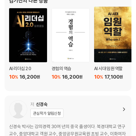
김기진
의 다른 상품
· 이
낯선
책은 당신을 위해 출간 되었다.
내일 앞에서도, 나는 다시 걸어간다
· AI 시대에 리더십의 방향을 다시 잡아야 하는 임원
PART 2. 직함이 흔들려도, 나는 무너지지 않는다
· 성과 압박과 사람 문제 사이에서 흔들리는 본부장·실장·팀장
나를
· 조직의 갈등·신뢰·협업 문제를 구조적으로 해결하고 싶은 리더
끝까지 지켜준 것은 타이틀이 아니라 경험이었다
· 임원·리더 대상
·
교육·워크숍·코칭 콘텐츠를 찾는 HR 담당자
명함이
AI 리더십 2.0
경험의 역습
AI 시대 임원 역할
사라졌을 때, 무엇이 남았는가
10
16,200
10
16,200
10
17,100
%
%
%
원
원
원
· “지금의 방식으로는 오래 못 가겠다”고 느끼는 모든 리더
·
나를
다시 설명하게 만든 세 가지 말: 경험·전문성·가치
저
신경숙
·
관심작가 알림신청
커리어는
끝난 게 아니라, 다시 이어지고 있었다
신경숙 박사는 강의경력 30여 년의 중국 출생이다. 북경대학교 연구
교수, 중앙대학교 객원 교수, 중앙공무원교육원 초빙 교수, 이화여자