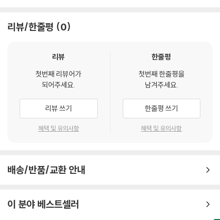
이 책은 세대 담론이나 은퇴 준비서를 넘어,“경험은 어떻게 다시 작동하는
PART 6. 이제는, 잘 사는 법이 더 중요해졌다
리뷰/한줄평
0
가”라는 질문을 던집니다.
공저자들은
성과
각자의 현장에서 오랜 시간 축적해온 판단력, 관계 감각, 위기 대응력, 통
리뷰
한줄평
이후의 삶을 다시 설계할 시간
찰을 가지고 있습니다. 그들은 AI를
첫번째 리뷰어가
첫번째 한줄평을
두려움의 대상이 아니라, 사고를 정교하게 다듬는 도구로 받아들였습니다.
·
되어주세요.
남겨주세요.
그리고
성과를
자신만의 언어와 기준을 재정립했습니다.
내려면, 먼저 몸을 챙겨야 했다
리뷰 쓰기
한줄평 쓰기
이
·
책이 특별한 이유는, 거창한 이론이나 성공담을 앞세우지 않기 때문입니
혜택 및 유의사항
혜택 및 유의사항
동양
다. 대신
인문학이 다시 필요해진 이유
흔들림의 순간, 멈춤의 시간, 다시 배움의 자리로 돌아간 기록을 솔직하게
담아냈습니다. ‘경험’이 추상적 자산이 아니라, 다시 결과를 만들어내는 구
·
배송/반품/교환 안내
조가 되는 과정을 보여줍니다.
행복은
또한
감정이 아니라, 반복되는 습관이었다
이 책은 개인의 생존 전략에 머물지 않습니다. 시니어의 역할을 개인 차원
이 분야 베스트셀러
이 아닌 사회적 자산으로 확장해 바라봅니다. 경험이 다음 세대와 연결될
·
때, 그것은 한 사람의 경력을 넘어 공동체의 자산이