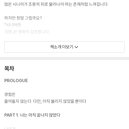
많은 시니어가 조용히 뒤로 물러나야 하는 존재처럼 느껴집니다.
하지만 정말 그럴까요?
『시니어의
귀환』은 명확히 강조합니다.
경험과 전문성을 보유한 40대~70대.
책소개 더보기
그 경험은 사라지지 않는다고.
목차
다만, 아직 다시 불리지 않았을 뿐입니다.
20~30년간의 현장, 수많은
PROLOGUE
조직의 변화, 수많은 선택과 판단.
경험은
그 모든 시간은 한순간에 무력해지지 않습니다.
줄어들지 않는다. 다만, 아직 불리지 않았을 뿐이다
오히려 AI 시대일수록 경험은 더 선명해집니다.
PART 1. 나는 아직 끝나지 않았다
이
책은 AI기술을 가르치지 않습니다.
나이가