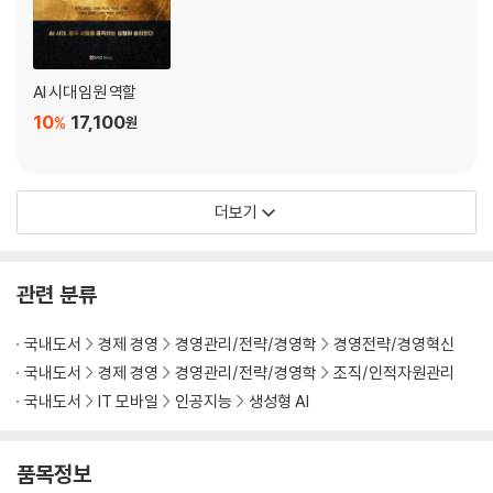
시니어의 AI 사용은 확실히 달랐다
·
내가
AI 시대 임원 역할
지켜야 할 것, 맡겨도 되는 것
10
17,100
%
원
·
하루 5분, 일의 품격이 달라졌다
더보기
·
경험
관련 분류
위에 도구를 얹다
국내도서
경제 경영
경영관리/전략/경영학
경영전략/경영혁신
·
국내도서
경제 경영
경영관리/전략/경영학
조직/인적자원관리
경험은 AI와 함께 더 선명해졌다
국내도서
IT 모바일
인공지능
생성형 AI
PART 5. 나는 아직 기준이 될 수 있다
품목정보
흔들릴수록, 기준을 세우는 사람이 필요해진다