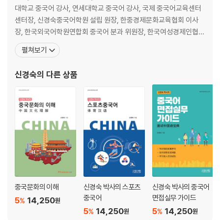
·
대학교 중국어 강사, 연세대학교 중국어 강사, 국제 중국어교육센터
익숙함을
센터장, 신경숙중국어학원 설립 원장, 한중경제문화교육협회 이사
내려놓자, 다시 성장할 수 있었다
장, 한국외국어학원연합회 중국어 분과 위원장, 한국여성경제인협회
서울지회 부회장, 대한상공회의소 영등포지회 수석부회장, 인민일보
펼쳐보기
·
해외판 한국대표처 사장, 한국 대통령 직속 민주평통 상임위원, 한국
직함이
언론사협회 부회장 등을 역임하였고, 이화여자대학교 이피텍솔 국제
신경숙
의 다른 상품
사라진 뒤, 경험이 나를 다시 불렀다
중국어 교사 자격, 중국언어응용개발센터 국제 중국어 교사 자격 등
PART 3. 내 경험은 아직 결과를 만들 수 있다
AI는 내 가능성을 대신하지 않고, 정확히 드러낸다
·
경험은
이렇게 성과가 된다
·
중국문화의 이해
신경숙 박사의 스포츠
신경숙 박사의 중국어
내
중국어
면접실무 가이드
5
14,250
%
원
전문성을 한 문장으로 말할 수 있을까
5
14,250
5
14,250
%
%
원
원