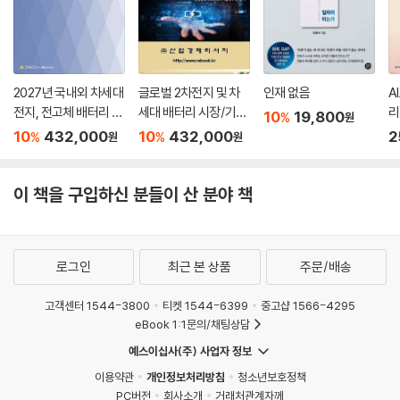
진짜
전문가는 후반전에 영향력을 만든다
·
성장은
2027년 국내외 차세대
글로벌 2차전지 및 차
인재 없음
A
이제, 혼자만의 일이 아니었다
전지, 전고체 배터리 개
세대 배터리 시장/기술
리
10
19,800
%
원
발동향과 유력기업 사
분석과 해외 비즈니스
10
432,000
10
432,000
2
%
%
원
원
·
업 전략
전략 (하)
시니어의
귀환은 개인 차원을 넘어 사회의 변화다
이 책을 구입하신 분들이 산 분야 책
·
AI를 배우는 시니어가 미얀마 청소년의 미래를 열다
로그인
최근 본 상품
주문/배송
·
고객센터 1544-3800
티켓 1544-6399
중고샵 1566-4295
1%의 영감은 결국 99%의
eBook 1:1문의/채팅상담
실천을 만났다
예스이십사(주) 사업자 정보
이용약관
개인정보처리방침
청소년보호정책
EPILOGUE
PC버전
회사소개
거래처관계자께