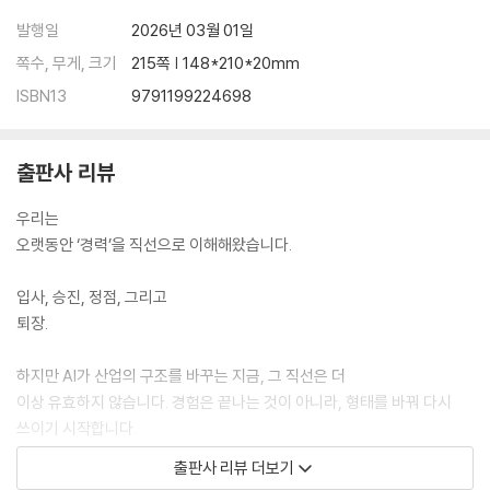
발행일
2026년 03월 01일
·
쪽수, 무게, 크기
215쪽 | 148*210*20mm
리더십은
ISBN13
9791199224698
지시가 아니라 정렬이었다
·
후배가
출판사 리뷰
원한 것은 답이 아니라 맥락이었다
우리는
·
오랫동안 ‘경력’을 직선으로 이해해왔습니다.
경험을
전하는 방식도 달라지고 있다
입사, 승진, 정점, 그리고
퇴장.
·
위기
하지만 AI가 산업의 구조를 바꾸는 지금, 그 직선은 더
속에서, 나는 기회를 발견했다
이상 유효하지 않습니다. 경험은 끝나는 것이 아니라, 형태를 바꿔 다시
쓰이기 시작합니다.
·
『시니어의
AI와 함께, 나를
출판사 리뷰 더보기
귀환』은 바로 그 지점에서 출발한 책입니다.
다시 디자인하다