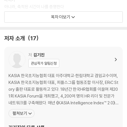
아니라, 축적된 시간이 나를 증명한다
대신 경험을 통찰로 바꾸는 법,
목차 더보기
·
통찰을 구조로 정리하는 법,
어느
순간부터, 나를 설명하기가 어려워졌다
저자 소개
17
그리고 다시 실행으로 연결하는 사고의 흐름을 보여줍니다.
·
직함이
AI
흔들려도 무너지지 않는 이유,
시대에도 결국 남는 것은 ‘통찰’이었다
저
김기진
관심작가 알림신청
성과 이후의 삶을 다시 설계하는 방법,
·
내
KASIA 한국초지능협회 대표 아주대학교·한림대학교 겸임교수이며,
다음 세대로 경험을 건네는 태도까지.
경험이 다시 힘을 갖기 시작한 순간들
KASIA 한국초지능협회 대표, 피플스그룹 협동조합 이사장, ERiC St
『시니어의
ory 출판 대표로 활동하고 있다. 18년간 한국HR협회를 이끌며 제20
귀환』은 은퇴를 다루는 책이 아닙니다.
·
1회 KASIA Forum을 개최했고, 4,200여 명의 HR 리더 및 전문가
경험은
네트워크를 구축해왔다. 매년 《KASIA Intelligence Index™ 2.0》
다시 중심으로 돌아오는 사람들의 이야기입니다.
사라지지 않는다
보고서를 발간하며, 현재 1만여 명을 대상으로 AI Agent Tuning 기
펼쳐보기
지금, 당신의 경험은 아직 끝나지 않았습니다.
법 강의와 자격 과정을 운영하고 있다. 국방부 정책자문위원, 육군 인
·
사사령부 스마트 인재시스템 구축 자문위원으로도 활동했다. 저서