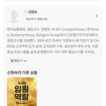
·
AI는 실력을 늘리지 않는다, 드러낼
저
신현숙
뿐이다
관심작가 알림신청
·
한국능률협회, 겸임교수. 경영학 석사로 Compaq Korea, HP Kore
준비된
a, Burberry Korea, Sungjoo Group에서 근무했으며 부천대학교
경험은 결국 기회를 만난다
겸임교수를 역임했다. 30여 년간 국내외 기업에서 HR 전문가 및 CH
RO로 근무하며 조직 설계, 조직문화 구축, 성과관리 체계 구축, 직원
·
육성 프로그램을 설계·운영했으며, 이후 대학 겸임교수를 거쳐 현재
나는 ‘일하는 사람’에서 ‘설계하는 사람’이 되었다
는 기업 교육 전문가이자 전문 코치로 활동하며 임원 과정, 리더십 과
펼쳐보기
정, 조직문화 및 성과관리 과정 등을 설계·운영하는 현장 중심의 교육
PART 4.
을 수행하고 있다. 단순한 지식 전달이 아니라 “조직이 내일 당장 다
신현숙
의 다른 상품
AI는 내 생각을 더 또렷하게 만들어준다
르게 움직이게
경험이
흐릿해질 때, AI는 방향을 비춘다
·