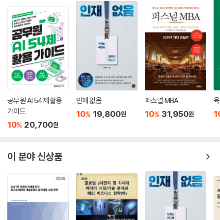
AI와 함께 건강을 지키는 기준
됩니다.
『시니어의
·
귀환』은 지나온 시간을 정리하는 책이 아니라, 앞으로의 시간을 설계하는
철학은
책입니다.
사라지지 않는다, 더 깊어진다
지금
·
우리는 묻고 있습니다. 나이는 숫자에 불과한가? 아니면 새로운 역할을
AI와 함께하는 행복한 삶
여는 문장인가?
공무원 AI 54제 활용
인재 없음
퍼스널 MBA
육
이
·
가이드
10
19,800
10
31,950
1
%
%
원
원
책은 그 질문에 대한 하나의 가능성을 제시합니다.
나는
10
20,700
%
원
다시, 삶의 중심으로 돌아왔다
그리고 말합니다.
“경험은 과거가 아니라, 미래를
이 분야 신상품
PART 7. 시니어는 ‘세상을 확장’한다
여는 자산이다”
경험은
개인을 넘어, 다음 세대의 미래가 된다
·